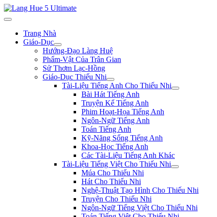
Trang Nhà
Giáo-Dục
Hướng-Đạo Làng Huệ
Phẩm-Vật Của Trân Gian
Sử Thơm Lạc-Hồng
Giáo-Dục Thiếu Nhi
Tài-Liệu Tiếng Anh Cho Thiếu Nhi
Bài Hát Tiếng Anh
Truyện Kể Tiếng Anh
Phim Hoạt-Họa Tiếng Anh
Ngôn-Ngữ Tiếng Anh
Toán Tiếng Anh
Kỹ-Năng Sống Tiếng Anh
Khoa-Học Tiếng Anh
Các Tài-Liệu Tiếng Anh Khác
Tài-Liệu Tiếng Việt Cho Thiếu Nhi
Múa Cho Thiếu Nhi
Hát Cho Thiếu Nhi
Nghệ-Thuật Tạo Hình Cho Thiếu Nhi
Truyện Cho Thiếu Nhi
Ngôn-Ngữ Tiếng Việt Cho Thiếu Nhi
Toán Tiếng Việt Cho Thiếu Nhi