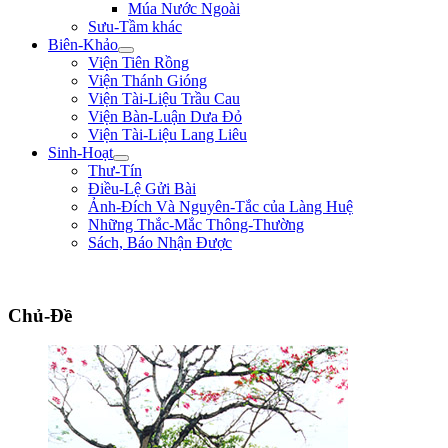
Múa Nước Ngoài
Sưu-Tầm khác
Biên-Khảo
Viện Tiên Rồng
Viện Thánh Gióng
Viện Tài-Liệu Trầu Cau
Viện Bàn-Luận Dưa Đỏ
Viện Tài-Liệu Lang Liêu
Sinh-Hoạt
Thư-Tín
Điều-Lệ Gửi Bài
Ảnh-Đích Và Nguyên-Tắc của Làng Huệ
Những Thắc-Mắc Thông-Thường
Sách, Báo Nhận Được
"Quân lính cốt hòa-thuận, không cốt đông; cốt tinh-nhuệ, không cốt nhiều. Ng
Chủ-Đề