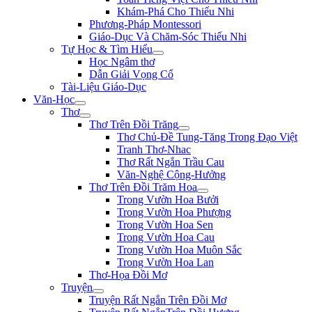
Khám-Phá Cho Thiếu Nhi
Phương-Pháp Montessori
Giáo-Dục Và Chăm-Sóc Thiếu Nhi
Tự Học & Tìm Hiểu
Học Ngâm thơ
Dẫn Giải Vọng Cổ
Tài-Liệu Giáo-Dục
Văn-Học
Thơ
Thơ Trên Đồi Trăng
Thơ Chủ-Đề Tung-Tăng Trong Đạo Việt
Tranh Thơ-Nhac
Thơ Rất Ngắn Trầu Cau
Văn-Nghệ Cộng-Hưởng
Thơ Trên Đồi Trăm Hoa
Trong Vườn Hoa Bưởi
Trong Vườn Hoa Phượng
Trong Vườn Hoa Sen
Trong Vườn Hoa Cau
Trong Vườn Hoa Muôn Sắc
Trong Vườn Hoa Lan
Thơ-Họa Đồi Mơ
Truyện
Truyện Rất Ngắn Trên Đồi Mơ