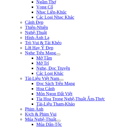
Ngâm Thơ
Vọng Cổ
Nhạc Liên-Khúc
Các Loại Nhạc Khác
Cảnh Đẹp
Thiên-Nhiên
Nghệ-Thuật
Hình-Ảnh Lạ
Trò Vui & Tài Khéo
Lời Hay Ý Đẹp
Nghe Trên Mạng
Mở Tâm
Mở Trí
Nghe, Đọc Truyện
Các Loại Khác
Tài-Liệu Việt Nam
Đọc Sách Trên Mạng
Hoa Cảnh
Món Ngon Đất Việt
Tỉa Hoa Trong Nghệ-Thuật Ẩm-Thực
Tài-Liệu Tham-Khảo
Phim Ảnh
Kịch & Phim Vui
Múa Nghệ-Thuật
Múa Dân-Tộc