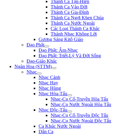
Thánh Ca Tận-Hiến
Thánh Ca Vào Đời
Thánh Ca Gia-Đình
Thánh Ca Ngợi Khen Chúa
Thánh Ca Nước Ngoài
Các Loại Thánh Ca Khác
Thánh Nhạc Không Lời
Gương Sáng Kitô Giáo
Đạo Phật
Đạo Phật: Âm-Nhạc
Đạo Phật: Triết-Lý Và Đời Sống
Đạo-Giáo Khác
Ngàn Hoa (STTM)
Nhạc
Nhạc Cảnh
Nhạc Hay
Nhạc Hùng
Nhạc Hòa-Tấu
Nhạc-Cụ Cổ-Truyền Hòa Tấu
Nhạc-Cụ Nước Ngoài Hòa Tấu
Nhạc Độc-Tấu
Nhạc-Cụ Cổ-Truyền Độc Tấu
Nhạc-Cụ Nước Ngoài Độc Tấu
Ca Khúc Nước Ngoài
Dân Ca