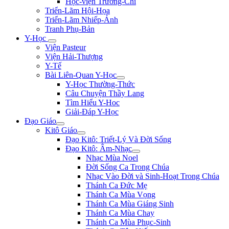
Học-viện Trương-Chi
Triển-Lãm Hội-Họa
Triển-Lãm Nhiếp-Ảnh
Tranh Phụ-Bản
Y-Học
Viện Pasteur
Viện Hải-Thượng
Y-Tế
Bài Liên-Quan Y-Học
Y-Học Thường-Thức
Câu Chuyện Thầy Lang
Tìm Hiểu Y-Hoc
Giải-Đáp Y-Học
Đạo Giáo
Kitô Giáo
Đạo Kitô: Triết-Lý Và Đời Sống
Đạo Kitô: Âm-Nhạc
Nhạc Mùa Noel
Đời Sống Ca Trong Chúa
Nhạc Vào Đời và Sinh-Hoạt Trong Chúa
Thánh Ca Đức Mẹ
Thánh Ca Mùa Vọng
Thánh Ca Mùa Giáng Sinh
Thánh Ca Mùa Chay
Thánh Ca Mùa Phục-Sinh