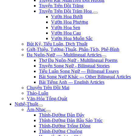
Truyện Rất NgắnTrên Đồi Hương
Truyện Trên Đồi Trăng
Truyện Trên Đồi Trăm Hoa
Vườn Hoa Bưởi
Vườn Hoa Phượng
Vườn Hoa Sen
Vườn Hoa Cau
Vườn Hoa Muôn Sắc
Bút Ký, Tiểu Luận, Dịch Thuật
Giới-Thiệu, Tường-Thuật, Phân-Tích, Phê-Bình
Đa Ngôn-Ngữ ---- Multlingual Articles
Thơ Đa Ngôn-Ngữ - Multilingual Poems
Truyện Song Ngữ - Bilingual Stories
Tiểu Luận Song Ngữ --- Bilingual Essays
Bài Song Ngữ Khác --- Other Bilingual Articles
Bài Tiếng Anh --- English Articles
Chuyện Trên Đồi Mai
Thảo-Luận
Văn-Hóa Tổng-Quát
Nghệ-Thuật
Âm-Nhạc
Thính-Đường Đàn Đáy
Thính-Đường Đàn Bầu Sáo Trúc
Thính-Đường Trống Đồng
Thính-Đường Chuông