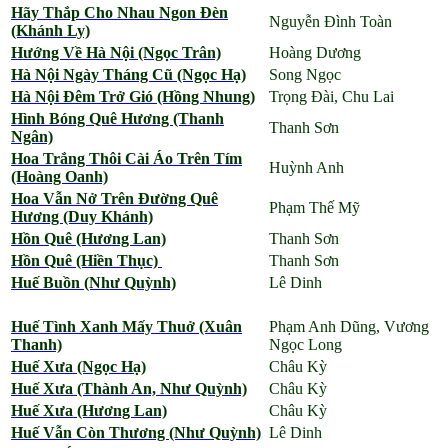
Hãy Thắp Cho Nhau Ngon Đèn
Nguyễn Đình Toàn
(Khánh Ly)
Hướng Về Hà Nội (Ngọc Trân)
Hoàng Dương
Hà Nội Ngày Tháng Cũ (Ngọc Hạ)
Song Ngọc
Hà Nội Đêm Trở Gió (Hồng Nhung)
Trọng Đài, Chu Lai
Hình Bóng Quê Hương (Thanh
Thanh Sơn
Ngân)
Hoa Trắng Thôi Cài Áo Trên Tím
Huỳnh Anh
(Hoàng Oanh)
Hoa Vẫn Nở Trên Đường Quê
Phạm Thế Mỹ
Hương (Duy Khánh)
Hồn Quê (Hương Lan)
Thanh Sơn
Hồn Quê (Hiền Thục)
Thanh Sơn
Huế Buồn (Như Quỳnh)
Lê Dinh
Huế Tình Xanh Mấy Thuở (Xuân
Phạm Anh Dũng, Vương
Thanh)
Ngọc Long
Huế Xưa (Ngọc Hạ)
Châu Kỳ
Huế Xưa (Thành An, Như Quỳnh)
Châu Kỳ
Huế Xưa (Hương Lan)
Châu Kỳ
Huế Vẫn Còn Thương (Như Quỳnh)
Lê Dinh