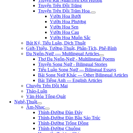
Truyện Rất NgắnTrên Đồi Hương
Truyện Trên Đồi Trăng
Truyện Trên Đồi Trăm Hoa
Vườn Hoa Bưởi
Vườn Hoa Phượng
Vườn Hoa Sen
Vườn Hoa Cau
Vườn Hoa Muôn Sắc
Bút Ký, Tiểu Luận, Dịch Thuật
Giới-Thiệu, Tường-Thuật, Phân-Tích, Phê-Bình
Đa Ngôn-Ngữ ---- Multlingual Articles
Thơ Đa Ngôn-Ngữ - Multilingual Poems
Truyện Song Ngữ - Bilingual Stories
Tiểu Luận Song Ngữ --- Bilingual Essays
Bài Song Ngữ Khác --- Other Bilingual Articles
Bài Tiếng Anh --- English Articles
Chuyện Trên Đồi Mai
Thảo-Luận
Văn-Hóa Tổng-Quát
Nghệ-Thuật
Âm-Nhạc
Thính-Đường Đàn Đáy
Thính-Đường Đàn Bầu Sáo Trúc
Thính-Đường Trống Đồng
Thính-Đường Chuông