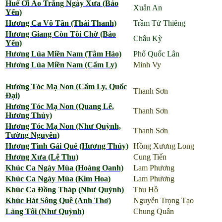
Huế Ơi Áo Trắng Ngày Xưa (Bảo
Xuân An
Yến)
Hương Ca Vô Tân (Thái Thanh)
Trầm Tử Thiêng
Hương Giang Còn Tôi Chờ (Bảo
Châu Kỳ
Yến)
Hương Lúa Miền Nam (Tâm Hảo)
Phố Quốc Lân
Hương Lúa Miền Nam (Cẩm Ly)
Minh Vy
Hương Tóc Mạ Non (Cẩm Ly, Quốc
Thanh Sơn
Đại)
Hương Tóc Mạ Non (Quang Lê,
Thanh Sơn
Hương Thủy)
Hương Tóc Mạ Non (Như Quỳnh,
Thanh Sơn
Tường Nguyên)
Hương Tình Gái Quê (Hương Thủy)
Hồng Xương Long
Hương Xưa (Lệ Thu)
Cung Tiến
Khúc Ca Ngày Mùa (Hoàng Oanh)
Lam Phương
Khúc Ca Ngày Mùa (Kim Hoa)
Lam Phương
Khúc Ca Đồng Tháp (Như Quỳnh)
Thu Hồ
Khúc Hát Sông Quê (Anh Thơ)
Nguyễn Trọng Tạo
Làng Tôi (Như Quỳnh)
Chung Quân