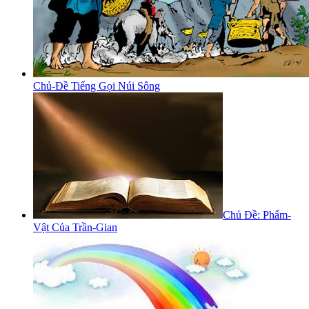
Chủ-Đề Tiếng Gọi Núi Sông
Chủ Đề: Phẩm-
Vật Của Trần-Gian