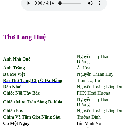
Thơ Làng Huệ
Nguyễn Thị Thanh
Anh Nhà Quê
Dương
Ánh Trăng
Ái Hoa
Bà Mẹ Việt
Nguyễn Thanh Huy
Bài Thơ Tặng Chị Ở Đà-Nẵng
Trần Dzạ Lữ
Bến Nhớ
Nguyễn Hoàng Lãng Du
Chiếc Nôi Tây Bắc
PHX Hoài Hương
Nguyễn Thị Thanh
Chiều Mưa Trên Sông Dakbla
Dương
Chiều Say
Nguyễn Hoàng Lãng Du
Chim Về Tắm Giọt Nắng Sầu
Trường Đinh
Có Một Ngày
Bùi Minh Vũ