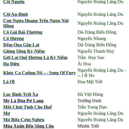
Cội Nguồn
Nguyễn Hoàng Lãng Du
Cõi An-Bình
Nguyễn Hoàng Lãng Du
Con Ngựa Hoang Trên Ngọn Núi
Nguyễn Hoàng Lãng Du
Hồng
Cô Gái Bái-Thượng
Dã-Tràng Biển Đông
Cố Hương
Nguyên Nhung
Đêm Qua Gặp Lại
Dã-Tràng Biển Đông
Giòng Sông Kỷ-Niệm
Nguyễn Thanh Huy
Gởi Lại Quê Hương Là Kỷ Niệm
Trần Huy Sao
Hạ Điên
Ái Hoa
Nguyễn Hoàng Lãng Du -
Khúc Ca Cuồng-Nộ --- Song Of Fury
-- J B Ho
Lá Ơi
Hoa Mặt Trời
Lục Bình Trôi Xa
Hà Việt Hùng
Mẹ Là Đóa Pơ Lang
Trường
Đ
inh
Một Chút Tình Cho Huế
Trần Trung Đạo
Mơ
Nguyễn Hoàng Lãng Du
M
ơ
Bữa Cơm Nghèo
Nguyễn Hoàng Lãng Du
Mùa Xuân Bến Sông Côn
Minhk Triết