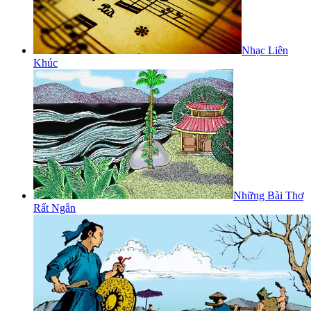
Nhạc Liên
Khúc
Những Bài Thơ
Rất Ngắn