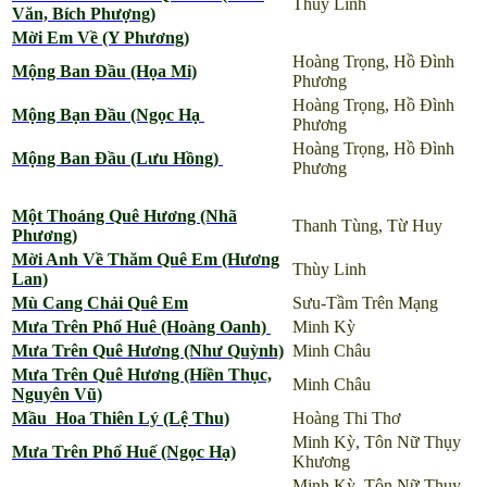
Thùy Linh
Văn, Bích Phượng)
Mời Em Về (Y Phương)
Hoàng Trọng, Hồ Đình
Mộng Ban Đầu (Họa Mi)
Phương
Hoàng Trọng, Hồ Đình
Mộng Bạn Đầu (Ngọc Hạ
Phương
Hoàng Trọng, Hồ Đình
Mộng Ban Đầu (Lưu Hồng)
Phương
Một Thoáng Quê Hương (Nhã
Thanh Tùng, Từ Huy
Phương)
Mời Anh Về Thăm Quê Em (Hương
Thùy Linh
Lan)
Mù Cang Chải Quê Em
Sưu-Tầm Trên Mạng
Mưa Trên Phố Huê (Hoàng Oanh)
Minh Kỳ
Mưa Trên Quê Hương (Như Quỳnh)
Minh Châu
Mưa Trên Quê Hương (Hiền Thục,
Minh Châu
Nguyên Vũ)
Mầu Hoa Thiên Lý (Lệ Thu)
Hoàng Thi Thơ
Minh Kỳ, Tôn Nữ Thụy
Mưa Trên Phố Huế (Ngọc Hạ)
Khương
Minh Kỳ, Tôn Nữ Thụy