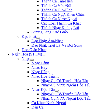
Thánh Ca Tận-Hiến
Thánh Ca Vào Đời
Thánh Ca Gia-Đình
Thánh Ca Ngợi Khen Chúa
Thánh Ca Nước Ngoài
Các Loại Thánh Ca Khác
Thánh Nhạc Không Lời
Gương Sáng Kitô Giáo
Đạo Phật
Đạo Phật: Âm-Nhạc
Đạo Phật: Triết-Lý Và Đời Sống
Đạo-Giáo Khác
Ngàn Hoa (STTM)
Nhạc
Nhạc Cảnh
Nhạc Hay
Nhạc Hùng
Nhạc Hòa-Tấu
Nhạc-Cụ Cổ-Truyền Hòa Tấu
Nhạc-Cụ Nước Ngoài Hòa Tấu
Nhạc Độc-Tấu
Nhạc-Cụ Cổ-Truyền Độc Tấu
Nhạc-Cụ Nước Ngoài Độc Tấu
Ca Khúc Nước Ngoài
Dân Ca