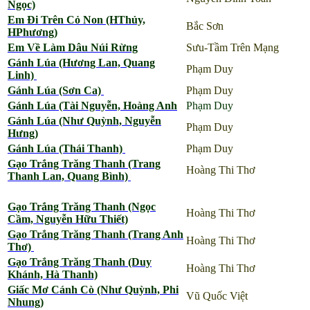
Ngọc)
Em Đi Trên Cỏ Non (HThủy,
Bắc Sơn
HPhương)
Em Về Làm Dâu Núi Rừng
Sưu-Tầm Trên Mạng
Gánh Lúa (Hương Lan, Quang
Phạm Duy
Linh)
Gánh Lúa (Sơn Ca)
Phạm Duy
Gánh Lúa (Tài Nguyễn, Hoàng Anh
Phạm Duy
Gánh Lúa (Như Quỳnh, Nguyễn
Phạm Duy
Hưng)
Gánh Lúa (Thái Thanh)
Phạm Duy
Gạo Trắng Trăng Thanh (Trang
Hoàng Thi Thơ
Thanh Lan, Quang Bình)
Gạo Trắng Trăng Thanh (Ngọc
Hoàng Thi Thơ
Cầm, Nguyễn Hữu Thiết)
Gạo Trắng Trăng Thanh (Trang Anh
Hoàng Thi Thơ
Thơ)
Gạo Trắng Trăng Thanh (Duy
Hoàng Thi Thơ
Khánh, Hà Thanh)
Giấc Mơ Cánh Cò (Như Quỳnh, Phi
Vũ Quốc Việt
Nhung)