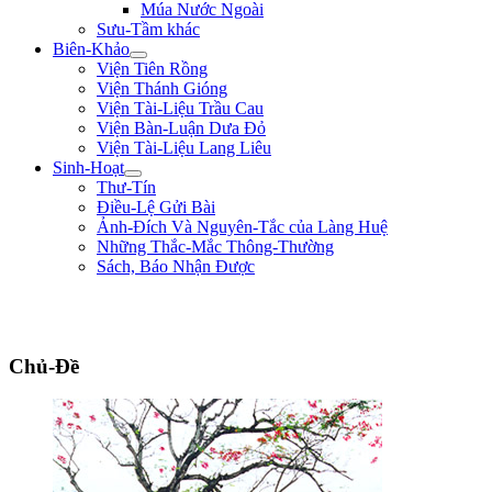
Múa Nước Ngoài
Sưu-Tầm khác
Biên-Khảo
Viện Tiên Rồng
Viện Thánh Gióng
Viện Tài-Liệu Trầu Cau
Viện Bàn-Luận Dưa Đỏ
Viện Tài-Liệu Lang Liêu
Sinh-Hoạt
Thư-Tín
Điều-Lệ Gửi Bài
Ảnh-Đích Và Nguyên-Tắc của Làng Huệ
Những Thắc-Mắc Thông-Thường
Sách, Báo Nhận Được
"Đường đi khó, không khó vì ngăn sông cách núi mà khó vì lòng người ngại
núi e sông." ** Nguyễn Bá Học **
Chủ-Đề