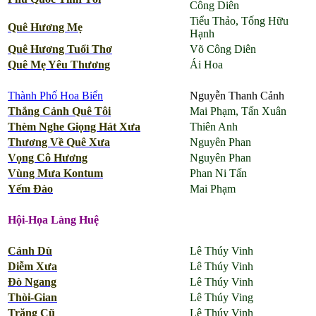
Công Diên
Tiểu Thảo, Tống Hữu
Quê Hương Mẹ
Hạnh
Quê Hương Tuổi Thơ
Võ Công Diên
Quê Mẹ Yêu Thương
Ái Hoa
Thành Phố Hoa Biển
Nguyễn Thanh Cảnh
Thắng Cảnh Quê Tôi
Mai Phạm, Tấn Xuân
Thèm Nghe Giọng Hát Xưa
Thiên Anh
Thương Về Quê Xưa
Nguyên Phan
Vọng Cô Hương
Nguyên Phan
Vùng Mưa Kontum
Phan Ni Tấn
Yếm Đào
Mai Phạm
Hội-Họa Làng Huệ
Cánh Dù
Lê Thúy Vinh
Diễm Xưa
Lê Thúy Vinh
Đò Ngang
Lê Thúy Vinh
Thòi-Gian
Lê Thúy Ving
Trăng Cũ
Lê Thúy Vinh