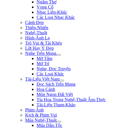
Ngâm Thơ
Vọng Cổ
Nhạc Liên-Khúc
Các Loại Nhạc Khác
Cảnh Đẹp
Thiên-Nhiên
Nghệ-Thuật
Hình-Ảnh Lạ
Trò Vui & Tài Khéo
Lời Hay Ý Đẹp
Nghe Trên Mạng
Mở Tâm
Mở Trí
Nghe, Đọc Truyện
Các Loại Khác
Tài-Liệu Việt Nam
Đọc Sách Trên Mạng
Hoa Cảnh
Món Ngon Đất Việt
Tỉa Hoa Trong Nghệ-Thuật Ẩm-Thực
Tài-Liệu Tham-Khảo
Phim Ảnh
Kịch & Phim Vui
Múa Nghệ-Thuật
Múa Dân-Tộc