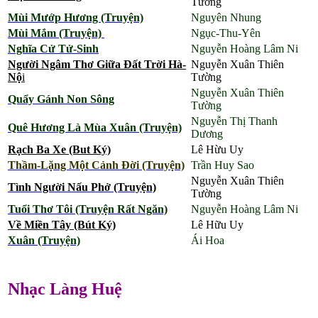
Tường
Mùi Mướp Hương (Truyện)
Nguyên Nhung
Mùi Mắm (Truyện)
Ngục-Thu-Yên
Nghĩa Cử Tử-Sinh
Nguyễn Hoàng Lâm Ni
Người Ngâm Thơ Giữa Đất Trời Hà-
Nguyễn Xuân Thiên
Nộ
i
Tường
Nguyễn Xuân Thiên
Quẩy Gánh Non Sông
Tường
Nguyễn Thị Thanh
Quê Hương Là Mùa Xuân (Truyện)
Dương
Rạch Ba Xe (But Ký)
Lê Hừu Uy
Thầm-Lặng Một Cảnh Đời (Truyện)
Trần Huy Sao
Nguyễn Xuân Thiên
Tình Người Nấu Phở (Truyện)
Tường
Tuổi Thơ Tôi (Truyện Rất Ngăn)
Nguyễn Hoàng Lâm Ni
Về Miền Tây (Bút Ký)
Lê Hữu Uy
Xuân (Truyện)
Ái Hoa
Nhạc Làng Huệ