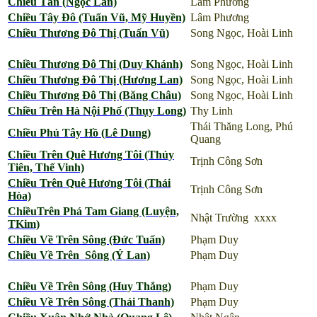
Chiều Tàn (Ngọc Lan)
Lâm Phương
Chiều Tây Đô (Tuấn Vũ, Mỹ Huyền)
Lâm Phương
Chiều Thương Đô Thị (Tuấn Vũ)
Song Ngọc, Hoài Linh
Chiều Thương Đô Thị (Duy Khánh)
Song Ngọc, Hoài Linh
Chiều Thương Đô Thị (Hương Lan)
Song Ngọc, Hoài Linh
Chiều Thương Đô Thị (Băng Châu)
Song Ngọc, Hoài Linh
Chiều Trên Hà Nội Phố (Thụy Long)
Thy Linh
Thái Thăng Long, Phú
Chiều Phủ Tây Hồ (Lê Dung)
Quang
Chiều Trên Quê Hương Tôi (Thủy
Trịnh Công Sơn
Tiên, Thế Vinh)
Chiều Trên Quê Hương Tôi (Thái
Trịnh Công Sơn
Hòa)
ChiềuTrên Phá Tam Giang (Luyện,
Nhật Trường xxxx
TKim)
Chiều Về Trên Sông (Đức Tuấn)
Phạm Duy
Chiều Về Trên Sông (Ý Lan)
Phạm Duy
Chiều Về Trên Sông (Huy Thắng)
Phạm Duy
Chiều Về Trên Sông (Thái Thanh)
Phạm Duy