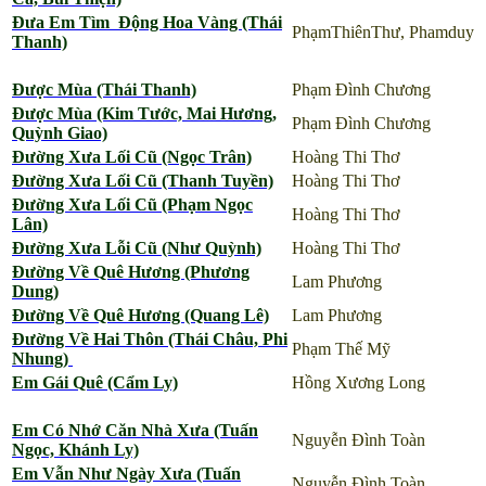
Đưa Em Tìm Động Hoa Vàng (Thái
PhạmThiênThư, Phamduy
Thanh)
Được Mùa (Thái Thanh)
Phạm Đình Chương
Được Mùa (Kim Tước, Mai Hương,
Phạm Đình Chương
Quỳnh Giao)
Đường Xưa Lối Cũ (Ngọc Trân)
Hoàng Thi Thơ
Đường Xưa Lối Cũ (Thanh Tuyền)
Hoàng Thi Thơ
Đường Xưa Lối Cũ (Phạm Ngọc
Hoàng Thi Thơ
Lân)
Đường Xưa Lỗi Cũ (Như Quỳnh)
Hoàng Thi Thơ
Đường Về Quê Hương (Phương
Lam Phương
Dung)
Đường Về Quê Hương (Quang Lê)
Lam Phương
Đường Về Hai Thôn (Thái Châu, Phi
Phạm Thế Mỹ
Nhung)
Em Gái Quê (Cẩm Ly)
Hồng Xương Long
Em Có Nhớ Căn Nhà Xưa (Tuấn
Nguyễn Đình Toàn
Ngọc, Khánh Ly)
Em Vẫn Như Ngày Xưa (Tuấn
Nguyễn Đình Toàn