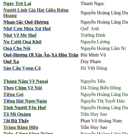
Ngày Trở Lại
Thanh Ngọc
Người Lính Già Hát Giữa Rừng
Nguyễn Hoàng Lãng Du
Hoang
Nhan-Sắc Quê-Hương
Nguyễn Hoàng Lãng Du
Nhớ Cơn Mưa Xứ Huế
Quế Anh
Nhớ Về Mẹ Huế
Trường Đinh
Nụ Cười Quá Khứ
Nguyên Lương
Quà Cho Nội
Nguyễn Hoàng Lâm Ni
Quê-Hương Ơi Xin Ân-Xá Hồn Trần
Bùi Minh Vũ
Quê Xa
Duy Phạm
Sáu Câu Vọng-Cổ
Hà Việt Hùng
Tháng Năm Về Ngoại
Nguyên Tiêu
Theo Chim Về Núi
Dã-Tràng Biển Đông
Tiếng Gọi
Nguyễn Hoàng Lãng Du
Tiếng Hát Ngọt-Ngào
Nguyễn Thị Tuyết Đào
Tinh Người Yêu Huế
Nguyễn Hoàng Lãng Du
Tô Mì Quảng
Trần Huy Sao
T
ôi Đã Thấy
Phan Võ Hoàng Nam
Trăng Bằng Hữu
Trần Huy Sao
Trên Giòng Sông Trắng
Nguyễn Hoàng Lãng Du