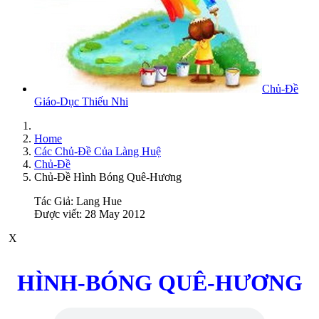
Chủ-Đề
Giáo-Dục Thiếu Nhi
Home
Các Chủ-Đề Của Làng Huệ
Chủ-Đề
Chủ-Đề Hình Bóng Quê-Hương
Tác Giả:
Lang Hue
Được viết: 28 May 2012
X
HÌNH-BÓNG QUÊ-HƯƠNG