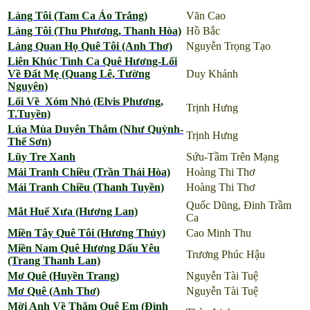
Làng Tôi (Tam Ca Áo Trắng)
Văn Cao
Làng Tôi (Thu Phương, Thanh Hòa)
Hồ Bắc
Làng Quan Họ Quê Tôi (Anh Thơ)
Nguyễn Trọng Tạo
Liên Khúc Tình Ca Quê Hương-Lối
Về Đất Mẹ (Quang Lê, Tường
Duy Khánh
Nguyên)
Lối Về Xóm Nhỏ (Elvis Phương,
Trịnh Hưng
T.Tuyền)
Lúa Mùa Duyên Thắm (Như Quỳnh-
Trịnh Hưng
Thế Sơn)
Lũy Tre Xanh
Sứu-Tầm Trên Mạng
Mái Tranh Chiều (Trần Thái Hòa)
Hoàng Thi Thơ
Mái Tranh Chiều (Thanh Tuyền)
Hoàng Thi Thơ
Quốc Dũng, Đinh Trầm
Mắt Huế Xưa (Hương Lan)
Ca
Miền Tây Quê Tôi (Hương Thủy)
Cao Minh Thu
Miền Nam Quê Hương Dấu Yêu
Trương Phúc Hậu
(Trang Thanh Lan)
Mơ Quê (Huyền Trang)
Nguyễn Tài Tuệ
Mơ Quê (Anh Thơ)
Nguyễn Tài Tuệ
Mời Anh Về Thăm Quê Em (Đình