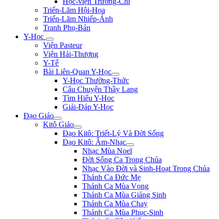
Học-viện Trương-Chi
Triển-Lãm Hội-Họa
Triển-Lãm Nhiếp-Ảnh
Tranh Phụ-Bản
Y-Học
Viện Pasteur
Viện Hải-Thượng
Y-Tế
Bài Liên-Quan Y-Học
Y-Học Thường-Thức
Câu Chuyện Thầy Lang
Tìm Hiểu Y-Hoc
Giải-Đáp Y-Học
Đạo Giáo
Kitô Giáo
Đạo Kitô: Triết-Lý Và Đời Sống
Đạo Kitô: Âm-Nhạc
Nhạc Mùa Noel
Đời Sống Ca Trong Chúa
Nhạc Vào Đời và Sinh-Hoạt Trong Chúa
Thánh Ca Đức Mẹ
Thánh Ca Mùa Vọng
Thánh Ca Mùa Giáng Sinh
Thánh Ca Mùa Chay
Thánh Ca Mùa Phục-Sinh