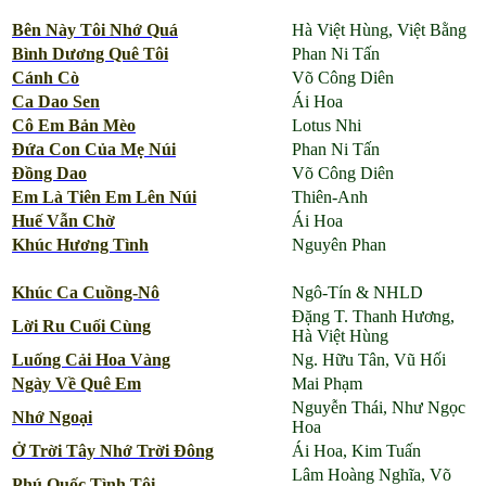
Bên Này Tôi Nhớ Quá
Hà Việt Hùng, Việt Bằng
Bình Dương Quê Tôi
Phan Ni Tấn
Cánh Cò
Võ Công Diên
Ca Dao Sen
Ái Hoa
Cô Em Bản Mèo
Lotus Nhi
Đứa Con Của Mẹ Núi
Phan Ni Tấn
Đồng Dao
Võ Công Diên
Em Là Tiên Em Lên Núi
Thiên-Anh
Huế Vẫn Chờ
Ái Hoa
Khúc Hương Tình
Nguyên Phan
Khúc Ca Cuồng-Nô
Ngô-Tín & NHLD
Đặng T. Thanh Hương,
Lời Ru Cuối Cùng
Hà Việt Hùng
Luống Cải Hoa Vàng
Ng. Hữu Tân, Vũ Hối
Ngày Về Quê Em
Mai Phạm
Nguyễn Thái, Như Ngọc
Nhớ Ngoại
Hoa
Ở Trời Tây Nhớ Trời Đông
Ái Hoa, Kim Tuấn
Lâm Hoàng Nghĩa, Võ
Phú Quốc Tình Tôi