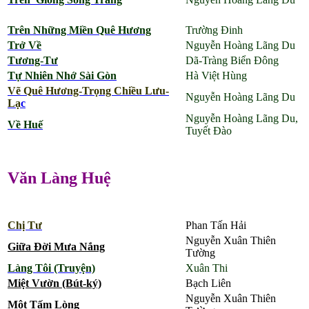
Trên Những Miền Quê Hương
Trường Đinh
Trở Về
Nguyễn Hoàng Lãng Du
Tương-Tư
Dã-Tràng Biển Đông
Tự Nhiên Nhớ Sài Gòn
Hà Việt Hùng
Vẽ Quê Hương-Trọng Chiều Lưu-
Nguyễn Hoàng Lãng Du
Lạ
c
Nguyễn Hoàng Lãng Du,
Về Huế
Tuyết Đào
Văn Làng Huệ
Chị Tư
Phan Tấn Hải
Nguyễn Xuân Thiên
Giữa Đời Mưa Nắng
Tường
Làng Tôi (Truyện)
Xuân Thi
Miệt Vườn (Bút-ký)
Bạch Liên
Nguyễn Xuân Thiên
Một Tấm Lòng