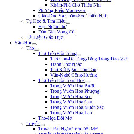
Khám-Phá Cho Thiếu Nhi
Phương-Pháp Montessori
Giáo-Dục Và Chăm-Sóc Thiếu Nhi
Tự Học & Tìm Hiểu
Học Ngâm thơ
Dẫn Giải Vọng Cổ
Tài-Liệu Giáo-Dục
Văn-Học
Thơ
Thơ Trên Đồi Trăng
Thơ Chủ-Đề Tung-Tăng Trong Đạo Việt
Tranh Thơ-Nhac
Thơ Rất Ngắn Trầu Cau
Văn-Nghệ Cộng-Hưởng
Thơ Trên Đồi Trăm Hoa
Trong Vườn Hoa Bưởi
Trong Vườn Hoa Phượng
Trong Vườn Hoa Sen
Trong Vườn Hoa Cau
Trong Vườn Hoa Muôn Sắc
Trong Vườn Hoa Lan
Thơ-Họa Đồi Mơ
Truyện
Truyện Rất Ngắn Trên Đồi Mơ