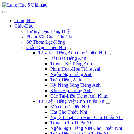
Trang Nhà
Giáo-Dục
Hướng-Đạo Làng Huệ
Phẩm-Vật Của Trân Gian
Sử Thơm Lạc-Hồng
Giáo-Dục Thiếu Nhi
Tài-Liệu Tiếng Anh Cho Thiếu Nhi
Bài Hát Tiếng Anh
Truyện Kể Tiếng Anh
Phim Hoạt-Họa Tiếng Anh
Ngôn-Ngữ Tiếng Anh
Toán Tiếng Anh
Kỹ-Năng Sống Tiếng Anh
Khoa-Học Tiếng Anh
Các Tài-Liệu Tiếng Anh Khác
Tài-Liệu Tiếng Việt Cho Thiếu Nhi
Múa Cho Thiếu Nhi
Hát Cho Thiếu Nhi
Nghệ-Thuật Tạo Hình Cho Thiếu Nhi
Truyện Cho Thiếu Nhi
Ngôn-Ngữ Tiếng Việt Cho Thiếu Nhi
Toán Tiếng Việt Cho Thiếu Nhi