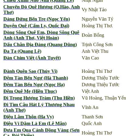
Chiều Xuân Nhớ Nhà (Quang Lê)
Nhật Ngân
Chuyến Đò Quê Hương (Q.Hào, Anh
Vy Nhật Tảo
Thơ)
Dáng Đứng Bến Tre (Ngọc Yến)
Nguyễn Văn Tý
Duyên Quê (Cẩm Ly, Quốc Đại)
Hoàng Thị Thơ.
Dòng Sông Quê Em, Dòng Sông Quê
Đoàn Bổng
Anh (Anh Thơ, Việt Hoàn)
Dấu Chân Địa Đàng (Quang Dũng)
Trịnh Công Sơn
Đa Tạ (Quang Lê)
Anh Việt Thu
Đàn Chim Việt (Ánh Tuyết)
Văn Cao
Đành Quên Sao (Thúy Vi)
Hoàng Thi Thơ
Đêm Tàn Bến Ngự (Hà Thanh)
Dương Thiệu Tước
Đêm Tàn Bến Ngự (Ngọc Hạ)
Dương Thiệu Tước
Đêm Quê Mẹ (Hiền Thục)
Việt Anh
Đi Trong Hương Tràm (Thu Hiền)
Vũ Hoàng, Thuận Yến
Đi Tìm Câu Hát Lý Thương Nhau
Vĩnh An
(Anh Thơ)
Điệu Lâm Thôn (Hạ Vy)
Thanh Sơn
Điệu Ví Dặm Là Em (Lê Mận)
Quốc Anh
Đưa Em Qua Cánh Đồng Vàng (Sơn
Hoàng Thi Thơ
Ca, Bùi Thiện)