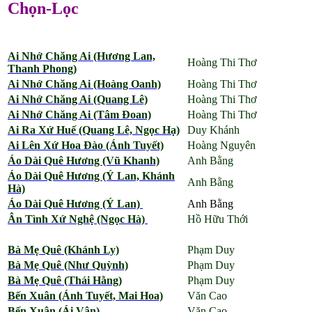
Chọn-Lọc
Ai Nhớ Chăng Ai (Hương Lan,
Hoàng
Thi Thơ
Thanh Phong)
Ai Nhớ Chăng Ai (Hoàng Oanh)
Hoàng Thi Thơ
Ai Nhớ Chăng Ai (Quang Lê)
Hoàng Thi Thơ
Ai Nhớ Chăng Ai (Tâm Đoan)
Hoàng Thi Thơ
Ai Ra Xứ Huế (Quang Lê, Ngọc Hạ)
Duy Khánh
Ai Lên Xứ Hoa Đào (Ánh Tuyết)
Hoàng Nguyên
Áo Dài Quê Hương (Vũ Khanh)
Anh Bằng
Áo Dài Quê Hương (Ý Lan, Khánh
Anh Bằng
Hà)
Áo Dài Quê Hương (Ý Lan)
Anh Bằng
Ân Tình Xứ Nghệ (Ngọc Hà)
Hồ Hữu Thới
Bà Mẹ Quê (Khánh Ly)
Phạm Duy
Bà Mẹ Quê (Như Quỳnh)
Phạm Duy
Bà Mẹ Quê (Thái Hằng)
Phạm Duy
Bến Xuân (Ánh Tuyết, Mai Hoa)
Văn Cao
Bến Xuân (Ái Vân)
Văn Cao