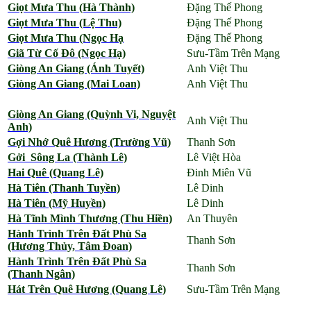
Giọt Mưa Thu (Hà Thành)
Đặng Thế Phong
Giọt Mưa Thu (Lệ Thu)
Đặng Thế Phong
Giọt Mưa Thu (Ngọc Hạ
Đặng Thế Phong
Giã Từ Cố Đô (Ngọc Hạ)
Sưu-Tầm Trên Mạng
Giòng An Giang (Ánh Tuyết)
Anh Việt Thu
Giòng An Giang (Mai Loan)
Anh Việt Thu
Giòng An Giang (Quỳnh Vi, Nguyệt
Anh Việt Thu
Anh)
Gợi Nhớ Quê Hương (Trường Vũ)
Thanh Sơn
Gởi Sông La (Thành Lê)
Lê Việt Hòa
Hai Quê (Quang Lê)
Đinh Miên Vũ
Hà Tiên (Thanh Tuyền)
Lê Dinh
Hà Tiên (Mỹ Huyền)
Lê Dinh
Hà Tĩnh Mình Thương (Thu Hiền)
An Thuyên
Hành Trình Trên Đất Phù Sa
Thanh Sơn
(Hương Thủy, Tâm Đoan)
Hành Trình Trên Đất Phù Sa
Thanh Sơn
(Thanh Ngân)
Hát Trên Quê Hương (Quang Lê)
Sưu-Tầm Trên Mạng