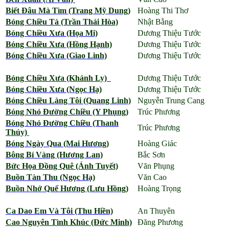
Biết Đâu Mà Tìm (Trang Mỹ Dung)
Hoàng Thi Thơ
Bóng Chiều Tà (Trần Thái Hòa)
Nhật Bằng
Bóng Chiều Xưa (Họa Mi)
Dương Thiệu Tước
Bóng Chiều Xưa (Hồng Hạnh)
Dương Thiệu Tước
Bóng Chiều Xưa (Giao Linh)
Dương Thiệu Tước
Bóng Chiều Xưa (Khánh Ly)
Dương Thiệu Tước
Bóng Chiều Xưa (Ngọc Hạ)
Dương Thiệu Tước
Bóng Chiều Làng Tôi (Quang Linh)
Nguyễn Trung Cang
Bóng Nhỏ Đường Chiều (Y Phụng)
Trúc Phương
Bóng Nhỏ Đường Chiều (Thanh
Trúc Phương
Thúy)
Bóng Ngày Qua (Mai Hương)
Hoàng Giác
Bông Bí Vàng (Hương Lan)
Bắc Sơn
Bức Họa Đồng Quê (Ánh Tuyết)
Văn Phụng
Buồn Tàn Thu (Ngọc Hạ)
Văn Cao
Buồn Nhớ Quế Hương (Lưu Hồng)
Hoàng Trọng
Ca Dao Em Và Tôi (Thu Hiền)
An Thuyên
Cao Nguyên Tình Khúc (Đức Minh)
Đăng Phương