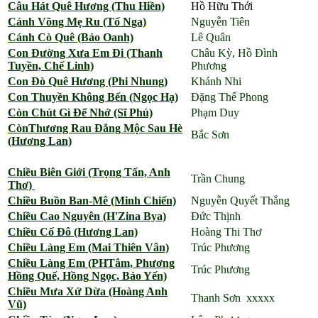
Câu Hát Quê Hương (Thu Hiền)
Hồ Hữu Thới
Cánh Võng Mẹ Ru (Tố Nga)
Nguyễn Tiên
Cánh Cò Quê (Bảo Oanh)
Lê Quân
Con Đường Xưa Em Đi (Thanh
Châu Kỳ, Hồ Đình
Tuyền, Chế Linh)
Phương
Con Đò Quê Hương (Phi Nhung)
Khánh Nhi
Con Thuyền Không Bến (Ngọc Hạ)
Đặng Thế Phong
Còn Chút Gì Để Nhớ (Sĩ Phú)
Phạm Duy
CònThương Rau Đắng Mộc Sau Hè
Bắc Sơn
(Hương Lan)
Chiều Biên Giới (Trọng Tấn, Anh
Trần Chung
Thơ)
Chiều Buồn Ban-Mê (Minh Chiến)
Nguyễn Quyết Thắng
Chiều Cao Nguyên (H'Zina Bya)
Đức Thịnh
Chiều Cố Đô (Hương Lan)
Hoàng Thi Thơ
Chiều Làng Em (Mai Thiên Vân)
Trúc Phương
Chiều Làng Em (PHTâm, Phương
Trúc Phương
Hồng Quế, Hồng Ngọc, Bảo Yến)
Chiều Mưa Xứ Dừa (Hoàng Anh
Thanh Sơn xxxxx
Vũ)