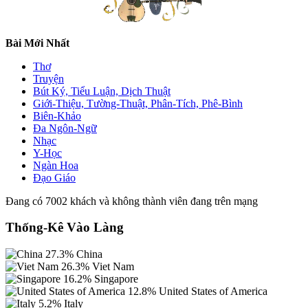
Bài Mới Nhất
Thơ
Truyện
Bút Ký, Tiểu Luận, Dịch Thuật
Giới-Thiệu, Tường-Thuật, Phân-Tích, Phê-Bình
Biên-Khảo
Đa Ngôn-Ngữ
Nhạc
Y-Học
Ngàn Hoa
Đạo Giáo
Đang có 7002 khách và không thành viên đang trên mạng
Thống-Kê Vào Làng
27.3%
China
26.3%
Viet Nam
16.2%
Singapore
12.8%
United States of America
5.2%
Italy