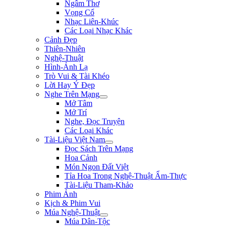
Ngâm Thơ
Vọng Cổ
Nhạc Liên-Khúc
Các Loại Nhạc Khác
Cảnh Đẹp
Thiên-Nhiên
Nghệ-Thuật
Hình-Ảnh Lạ
Trò Vui & Tài Khéo
Lời Hay Ý Đẹp
Nghe Trên Mạng
Mở Tâm
Mở Trí
Nghe, Đọc Truyện
Các Loại Khác
Tài-Liệu Việt Nam
Đọc Sách Trên Mạng
Hoa Cảnh
Món Ngon Đất Việt
Tỉa Hoa Trong Nghệ-Thuật Ẩm-Thực
Tài-Liệu Tham-Khảo
Phim Ảnh
Kịch & Phim Vui
Múa Nghệ-Thuật
Múa Dân-Tộc