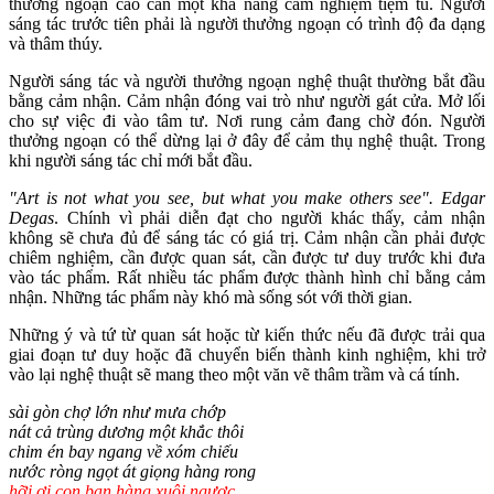
thưởng ngoạn cao cần một khả năng cảm nghiệm tiệm tu. Người
sáng tác trước tiên phải là người thưởng ngoạn có trình độ đa dạng
và thâm thúy.
Người sáng tác và người thưởng ngoạn nghệ thuật thường bắt đầu
bằng cảm nhận. Cảm nhận đóng vai trò như người gát cửa. Mở lối
cho sự việc đi vào tâm tư. Nơi rung cảm đang chờ đón. Người
thưởng ngoạn có thể dừng lại ở đây để cảm thụ nghệ thuật. Trong
khi người sáng tác chỉ mới bắt đầu.
"Art is not what you see, but what you make others see". Edgar
Degas
. Chính vì phải diễn đạt cho người khác thấy, cảm nhận
không sẽ chưa đủ để sáng tác có giá trị. Cảm nhận cần phải được
chiêm nghiệm, cần được quan sát, cần được tư duy trước khi đưa
vào tác phẩm. Rất nhiều tác phẩm được thành hình chỉ bằng cảm
nhận. Những tác phẩm này khó mà sống sót với thời gian.
Những ý và tứ từ quan sát hoặc từ kiến thức nếu đã được trải qua
giai đoạn tư duy hoặc đã chuyển biến thành kinh nghiệm, khi trở
vào lại nghệ thuật sẽ mang theo một văn vẽ thâm trầm và cá tính.
sài gòn chợ lớn như mưa chớp
nát cả trùng dương một khắc thôi
chim én bay ngang về xóm chiếu
nước ròng ngọt át giọng hàng rong
hỡi ơi con bạn hàng xuôi ngược