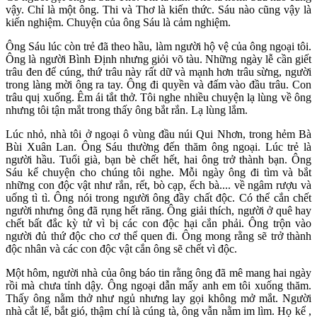
vậy. Chỉ là một ông. Thi và Thơ là kiến thức. Sáu nào cũng vậy là
kiến nghiệm. Chuyện của ông Sáu là cảm nghiệm.
Ông Sáu lúc còn trẻ đã theo hầu, làm người hộ vệ của ông ngoại tôi.
Ông là người Bình Định nhưng giỏi võ tàu. Những ngày lễ cần giết
trâu đen để cúng, thứ trâu này rất dữ và mạnh hơn trâu sừng, người
trong làng mời ông ra tay. Ông đi quyền và đấm vào đầu trâu. Con
trâu quị xuống. Êm ái tắt thở. Tôi nghe nhiều chuyện lạ lùng về ông
nhưng tôi tận mắt trong thấy ông bắt rắn. Lạ lùng lắm.
Lúc nhỏ, nhà tôi ở ngoại ô vùng đầu núi Qui Nhơn, trong hẻm Bà
Bùi Xuân Lan. Ông Sáu thường đến thăm ông ngoại. Lúc trẻ là
người hầu. Tuổi già, bạn bè chết hết, hai ông trở thành bạn. Ông
Sáu kể chuyện cho chúng tôi nghe. Mỗi ngày ông đi tìm và bắt
những con độc vật như rắn, rết, bò cạp, ếch bà.... về ngâm rượu và
uống tì tì. Ông nói trong người ông đầy chất độc. Có thể cắn chết
người nhưng ông đã rụng hết răng. Ông giải thích, người ở quê hay
chết bất đắc kỳ tử vì bị các con độc hại cắn phải. Ông trộn vào
người đủ thứ độc cho cơ thể quen đi. Ông mong rằng sẽ trở thành
độc nhân và các con độc vật cắn ông sẽ chết vì độc.
Một hôm, người nhà của ông báo tin rằng ông đã mê mang hai ngày
rồi mà chưa tỉnh dậy. Ông ngoại dẫn mấy anh em tôi xuống thăm.
Thấy ông nằm thở như ngủ nhưng lay gọi không mở mắt. Người
nhà cắt lể, bắt gió, thậm chí là cúng tà, ông vẫn nằm im lìm. Họ kể ,