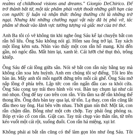
realms of childhood visions and dreams." Giorgio DeChirico. Để
trở thành bất tử, một tác phẩm phải vượt thoát những giới hạn của
con người: lý luận và nhận thức thông thường chỉ là những trở
ngại. Nhưng khi những chướng ngại vật này đã bị phá vở, tác
phẩm sẽ thoát vào lãnh vực tưởng tượng và giấc mơ của trẻ thơ
.
Anh Ba tôi có vẽ không tin khi nghe ông Sáu kể lại chuyện bắt con
rắn hổ lửa. Ông Sáu không nói gì. Hôm sau ông trở lại. Tay xách
một lồng kẽm sưa. Nhìn vào thấy một con rắn hổ mang. Khi đến
gần, nó ngóc đầu. Mắt him lại, xanh lè. Cái lưỡi chẻ thụt thò, trông
khiếp.
Ông Sáu để cái lồng giữa sân. Nói sẽ bắt con rắn này bằng tay mà
không cần xoa lưu huỳnh. Anh em chúng tôi sợ điếng. Tôi leo lên
bàn ăn. Mấy anh tôi mỗi người đứng trên mỗi cái ghế. Ông Sáu mở
nắp lồng ở phía trên. Lập tức con rắn ngẩn đầu cao ra khỏi cửa.
Ông Sáu cong tay trái theo hình vòi voi. Bàn tay chụm lại như cái
mỏ nhọn. Ông để tay cao trên con rắn. Vừa tầm xa để rắn không thể
thong lên. Ông đưa bàn tay qua lại, từ tốn. Lạ thay, con rắn cũng lắt
đầu theo tay ông. Hai bên vờn nhau. Thời gian nín thở. Một lát, con
rắn chậm dần. Bỗng như một cơn chớp. Tay phải ông phóng ra.
Bóp ẹt vào cổ con rắn. Giật cao. Tay trái chụp vào thân rắn, từ trên
kéo vuốt một cái rột, xuống đuôi. Con rắn há miệng, xụi lơ.
Không phải ai bắt rắn cũng có thể làm gọn lỏn như ông Sáu. Tôi