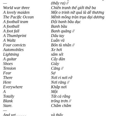
—
(thấy ra) //
World war three
Chiến tranh thế giới thứ ba
A lovely maiden
Một o trinh nữ quá là dễ thương
The Pacific Ocean
Mênh mông tràn trụa đại dương
A football team
Đội banh bầu dục
A football
Banh bầu
A foot fall
Banh quăng //
A Thumbprint
Dấu tay
A Waltz
Luân vũ
Four convicts
Bốn tù nhân //
Automobiles
Xe hơi
Lightning
sấm sét
A guitar
Cây đàn
Shoes
Giày
Tension
Căng //
Fear
Sợ
There
Nơi ri nơi rớ
Here
Nơi răng //
Everywhere
Khắp nơi
A
Một
Totally
Tất cả rằng
Blank
trống trơn //
Stare.
Chằm chằm
—
And yet . . . . .
và thấy