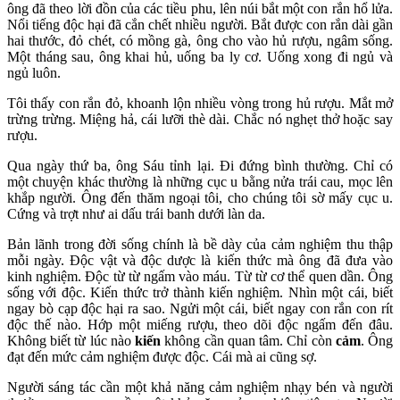
ông đã theo lời đồn của các tiều phu, lên núi bắt một con rắn hổ lửa.
Nổi tiếng độc hại đã cắn chết nhiều người. Bắt được con rắn dài gần
hai thước, đỏ chét, có mồng gà, ông cho vào hủ rượu, ngâm sống.
Một tháng sau, ông khai hủ, uống ba ly cơ. Uống xong đi ngủ và
ngủ luôn.
Tôi thấy con rắn đỏ, khoanh lộn nhiều vòng trong hủ rượu. Mắt mở
trừng trừng. Miệng hả, cái lưỡi thè dài. Chắc nó nghẹt thở hoặc say
rượu.
Qua ngày thứ ba, ông Sáu tỉnh lại. Đi đứng bình thường. Chỉ có
một chuyện khác thường là những cục u bằng nửa trái cau, mọc lên
khắp người. Ông đến thăm ngoại tôi, cho chúng tôi sờ mấy cục u.
Cứng và trợt như ai dấu trái banh dưới làn da.
Bản lãnh trong đời sống chính là bề dày của cảm nghiệm thu thập
mỗi ngày. Độc vật và độc dược là kiến thức mà ông đã đưa vào
kinh nghiệm. Độc từ từ ngấm vào máu. Từ từ cơ thể quen dần. Ông
sống với độc. Kiến thức trở thành kiến nghiệm. Nhìn một cái, biết
ngay bò cạp độc hại ra sao. Ngửi một cái, biết ngay con rắn con rít
độc thế nào. Hớp một miếng rượu, theo dõi độc ngấm đến đâu.
Không biết từ lúc nào
kiến
không cần quan tâm. Chỉ còn
cảm
. Ông
đạt đến mức cảm nghiệm được độc. Cái mà ai cũng sợ.
Người sáng tác cần một khả năng cảm nghiệm nhạy bén và người