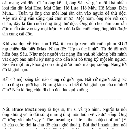
cái mạng với độc. Cháu ông kể lại, ông Sáu về già nuôi khá nhiều
loại rắn dữ: Mai Hoa, Mái Gầm, Hổ Lửa, Hổ Mây, Hổ Mang, Đẽn
Mun..... Tuần tự ông cho mỗi loại rắn cắn vào người để thử độc.
Vậy mà ông vẫn sống quá chín mươi. Một hôm, ông nói với con
cháu, đây là lần cuối cùng ông thử độc. Ông để cho năm con rắn
độc nhất cắn vào tay một lược. Và đó là lần cuối cùng ông biết được
tận cùng cái độc.
Khi vừa dọn về Houston 1994, tôi có dịp xem một cuốn phim 3D ở
rạp chiếu đặc biệt IMax. Nhan đề: "Up to the limit". Từ đó tôi mới
hiểu ông Sáu. Như một người vát nặng lên vai, sẽ không biết mình
vát được bao nhiêu ký nặng cho đến khi bỏ từng ký một lên người.
Sẽ đến một lúc, không còn đứng được nữa mà quị xuống. Nặng tới
đó là giới hạn.
Bất cứ một sáng tác nào cũng có giới hạn. Bất cứ người sáng tác
nào cũng có giới hạn. Nhưng làm sao biết được giới hạn của mình ở
đâu? Nếu không chịu đi cho đến lúc quị xuống.
==============================================
Nốt: Bruce MacGibeny là họa sĩ, thi sĩ và tạo hình. Người ta nói
ông không vẽ từ đời sống nhưng ông luôn luôn vẽ về đời sống. Ông
đã từng viết như vậy " The meaning of life is the subject of art" (Ý
tứ của cuộc đời là chủ đề của nghệ thuật). Bài thơ Imagination nói