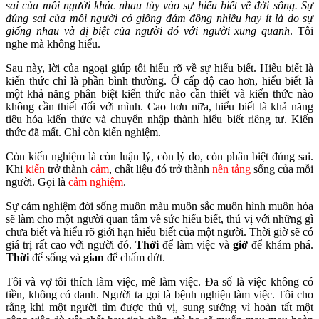
sai của mỗi người khác nhau tùy vào sự hiểu biết về đời sống. Sự
đúng sai của mỗi người có giống đám đông nhiều hay ít là do sự
giống nhau và dị biệt của người đó với người xung quanh
. Tôi
nghe mà không hiểu.
Sau này, lời của ngoại giúp tôi hiểu rõ về sự hiểu biết. Hiểu biết là
kiến thức chỉ là phần bình thường. Ở cấp độ cao hơn, hiểu biết là
một khả năng phân biệt kiến thức nào cần thiết và kiến thức nào
không cần thiết đối với mình. Cao hơn nữa, hiểu biết là khả năng
tiêu hóa kiến thức và chuyển nhập thành hiểu biết riêng tư. Kiến
thức đã mất. Chỉ còn kiến nghiệm.
Còn kiến nghiệm là còn luận lý, còn lý do, còn phân biệt đúng sai.
Khi
kiến
trở thành
cảm
, chất liệu đó trở thành
nền tảng
sống của mỗi
người. Gọi là
cảm nghiệm
.
Sự cảm nghiệm đời sống muôn màu muôn sắc muôn hình muôn hóa
sẽ làm cho một người quan tâm về sức hiểu biết, thú vị với những gì
chưa biết và hiểu rõ giới hạn hiểu biết của một người. Thời giờ sẽ có
giá trị rất cao với người đó.
Thời
để làm việc và
giờ
để khám phá.
Thời
để sống và
gian
để chấm dứt.
Tôi và vợ tôi thích làm việc, mê làm việc. Đa số là việc không có
tiền, không có danh. Người ta gọi là bệnh nghiện làm việc. Tôi cho
rằng khi một người tìm được thú vị, sung sướng vì hoàn tất một