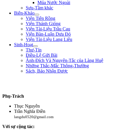
Múa Nước Ngoài
Sưu-Tầm khác
Biên-Khảo
Viện Tiên Rồng
Viện Thánh Gióng
Viện Tài-Liệu Trầu Cau
Viện Bàn-Luận Dưa Đỏ
Viện Tài-Liệu Lang Liêu
Sinh-Hoạt
Thư-Tín
Điều-Lệ Gửi Bài
Ảnh-Đích Và Nguyên-Tắc của Làng Huệ
Những Thắc-Mắc Thông-Thường
Sách, Báo Nhận Được
"Làm trai sinh ở trên đời, nên giúp nạn lớn, lập công to, để tiếng thơm muôn
đời, chứ sao chịu bo bo làm đầy-tớ người!" ** Lê Lợi **
Phụ-Trách
Thục Nguyên
Trần Nghĩa Điền
langdu0520@gmail.com
Với sự cộng tác: