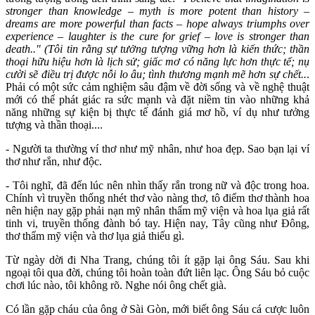
stronger than knowledge – myth is more potent than history –
dreams are more powerful than facts – hope always triumphs over
experience – laughter is the cure for grief – love is stronger than
death.." (Tôi tin rằng sự tưởng tượng vững hơn là kiến thức; thần
thoại hữu hiệu hơn là lịch sử; giấc mơ có năng lực hơn thực tế; nụ
cười sẽ điều trị được nỗi lo âu; tình thương mạnh mẽ hơn sự chết..
.
Phải có một sức cảm nghiệm sâu đậm về đời sống và về nghệ thuật
mới có thể phát giác ra sức mạnh và đặt niềm tin vào những khả
năng những sự kiện bị thực tế đánh giá mơ hồ, ví dụ như tưởng
tượng và thần thoại....
- Người ta thường ví thơ như mỹ nhân, như hoa đẹp. Sao bạn lại ví
thơ như rắn, như độc.
- Tôi nghĩ, đã đến lúc nên nhìn thấy rắn trong nữ và độc trong hoa.
Chính vì truyền thống nhét thơ vào nàng thơ, tô điểm thơ thành hoa
nên hiện nay gặp phải nạn mỹ nhân thẩm mỹ viện và hoa lụa giả rất
tinh vi, truyền thống đành bó tay. Hiện nay, Tây cũng như Đông,
thơ thẩm mỹ viện và thơ lụa giả thiếu gì.
Từ ngày dời đi Nha Trang, chúng tôi ít gặp lại ông Sáu. Sau khi
ngoại tôi qua đời, chúng tôi hoàn toàn đứt liên lạc. Ông Sáu bỏ cuộc
chơi lúc nào, tôi không rõ. Nghe nói ông chết già.
Có lần gặp cháu của ông ở Sài Gòn, mới biết ông Sáu cá cược luôn