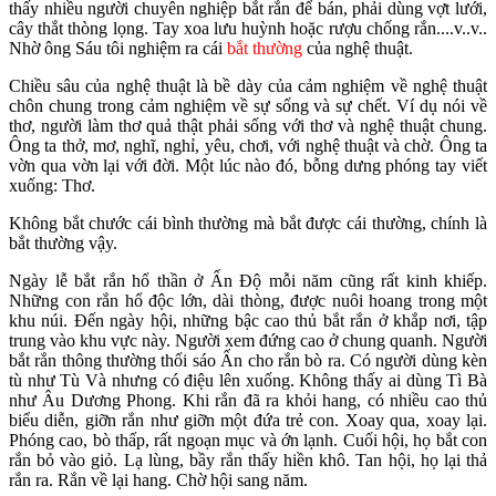
thấy nhiều người chuyên nghiệp bắt rắn để bán, phải dùng vợt lưới,
cây thắt thòng lọng. Tay xoa lưu huỳnh hoặc rượu chống rắn....v..v..
Nhờ ông Sáu tôi nghiệm ra cái
bắt thường
của nghệ thuật.
Chiều sâu của nghệ thuật là bề dày của cảm nghiệm về nghệ thuật
chôn chung trong cảm nghiệm về sự sống và sự chết. Ví dụ nói về
thơ, người làm thơ quả thật phải sống với thơ và nghệ thuật chung.
Ông ta thở, mơ, nghĩ, nghỉ, yêu, chơi, với nghệ thuật và chờ. Ông ta
vờn qua vờn lại với đời. Một lúc nào đó, bỗng dưng phóng tay viết
xuống: Thơ.
Không bắt chước cái bình thường mà bắt được cái thường, chính là
bắt thường vậy.
Ngày lễ bắt rắn hổ thần ở Ấn Độ mỗi năm cũng rất kinh khiếp.
Những con rắn hổ độc lớn, dài thòng, được nuôi hoang trong một
khu núi. Đến ngày hội, những bậc cao thủ bắt rắn ở khắp nơi, tập
trung vào khu vực này. Người xem đứng cao ở chung quanh. Người
bắt rắn thông thường thổi sáo Ấn cho rắn bò ra. Có người dùng kèn
tù như Tù Và nhưng có điệu lên xuống. Không thấy ai dùng Tì Bà
như Âu Dương Phong. Khi rắn đã ra khỏi hang, có nhiều cao thủ
biểu diễn, giỡn rắn như giỡn một đứa trẻ con. Xoay qua, xoay lại.
Phóng cao, bò thấp, rất ngoạn mục và ớn lạnh. Cuối hội, họ bắt con
rắn bỏ vào giỏ. Lạ lùng, bầy rắn thấy hiền khô. Tan hội, họ lại thả
rắn ra. Rắn về lại hang. Chờ hội sang năm.