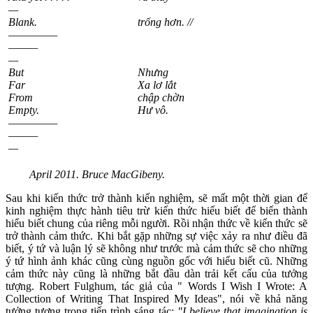
—
Blank.
trống hơn. //
—————
———
—
But
Nhưng
Far
Xa lơ lắt
From
chập chờn
Empty.
Hư vô.
—————
———
—
April 2011. Bruce MacGibeny.
Sau khi kiến thức trở thành kiến nghiệm, sẽ mất một thời gian để
kinh nghiệm thực hành tiêu trừ kiến thức hiểu biết để biến thành
hiểu biết chung của riêng mỗi người. Rồi nhận thức về kiến thức sẽ
trở thành cảm thức. Khi bắt gặp những sự việc xảy ra như điều đã
biết, ý tứ và luận lý sẽ không như trước mà cảm thức sẽ cho những
ý tứ hình ảnh khác cũng cùng nguồn gốc với hiểu biết cũ. Những
cảm thức này cũng là những bắt đầu dàn trải kết cấu của tưởng
tượng. Robert Fulghum, tác giả của " Words I Wish I Wrote: A
Collection of Writing That Inspired My Ideas", nói về khả năng
tưởng tượng trong tiến trình sáng tác:
"I believe that imagination is