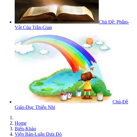
Chủ Đề: Phẩm-
Vật Của Trần-Gian
Chủ-Đề
Giáo-Dục Thiếu Nhi
Home
Biên-Khảo
Viện Bàn-Luận Dưa Đỏ