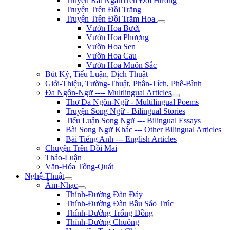
Truyện Rất NgắnTrên Đồi Hương
Truyện Trên Đồi Trăng
Truyện Trên Đồi Trăm Hoa
Vườn Hoa Bưởi
Vườn Hoa Phượng
Vườn Hoa Sen
Vườn Hoa Cau
Vườn Hoa Muôn Sắc
Bút Ký, Tiểu Luận, Dịch Thuật
Giới-Thiệu, Tường-Thuật, Phân-Tích, Phê-Bình
Đa Ngôn-Ngữ ---- Multlingual Articles
Thơ Đa Ngôn-Ngữ - Multilingual Poems
Truyện Song Ngữ - Bilingual Stories
Tiểu Luận Song Ngữ --- Bilingual Essays
Bài Song Ngữ Khác --- Other Bilingual Articles
Bài Tiếng Anh --- English Articles
Chuyện Trên Đồi Mai
Thảo-Luận
Văn-Hóa Tổng-Quát
Nghệ-Thuật
Âm-Nhạc
Thính-Đường Đàn Đáy
Thính-Đường Đàn Bầu Sáo Trúc
Thính-Đường Trống Đồng
Thính-Đường Chuông