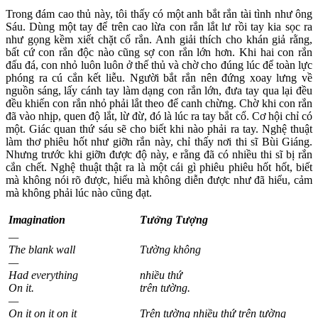
Trong đám cao thủ này, tôi thấy có một anh bắt rắn tài tình như ông
Sáu. Dùng một tay để trên cao lừa con rắn lắt lư rồi tay kia sọc ra
như gọng kềm xiết chặt cổ rắn. Anh giải thích cho khán giả rằng,
bất cứ con rắn độc nào cũng sợ con rắn lớn hơn. Khi hai con rắn
đấu đá, con nhỏ luôn luôn ở thế thủ và chờ cho đúng lúc để toàn lực
phóng ra cú cắn kết liễu. Người bắt rắn nên đứng xoay lưng về
nguồn sáng, lấy cánh tay làm dạng con rắn lớn, đưa tay qua lại đều
đều khiến con rắn nhỏ phải lắt theo để canh chừng. Chờ khi con rắn
đã vào nhịp, quen độ lắt, lừ đừ, đó là lúc ra tay bắt cổ. Cơ hội chỉ có
một. Giác quan thứ sáu sẽ cho biết khi nào phải ra tay. Nghệ thuật
làm thơ phiêu hốt như giỡn rắn này, chỉ thấy nơi thi sĩ Bùi Giáng.
Nhưng trước khi giỡn được độ này, e rằng đã có nhiều thi sĩ bị rắn
cắn chết. Nghệ thuật thật ra là một cái gì phiêu phiêu hốt hốt, biết
mà không nói rõ được, hiểu mà không diễn được như đã hiểu, cảm
mà không phải lúc nào cũng đạt.
Imagination
Tưởng Tượng
—
The blank wall
Tường không
—
Had everything
nhiều thứ
On it.
trên tường.
—
On it on it on it
Trên tường nhiều thứ trên tường