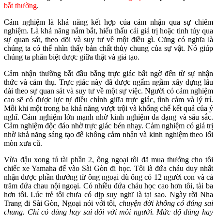
bắt thường
.
Cảm nghiệm là khả năng kết hợp của cảm nhận qua sự chiêm
nghiệm. Là khả năng nắm bắt, hiểu thấu cái giá trị hoặc tinh túy qua
sự quan sát, theo dõi và suy tư về một điều gì. Cũng có nghĩa là
chúng ta có thể nhìn thấy bản chất thủy chung của sự vật. Nó giúp
chúng ta phân biệt được giữa thật và giả tạo.
Cảm nhận thường bắt đầu bằng trực giác bất ngờ đến từ sự nhận
thức và cảm thụ. Trực giác này đã được ngấm ngầm xây dựng lâu
dài theo sự quan sát và suy tư về một sự việc. Người có cảm nghiệm
cao sẽ có được lực tự điều chỉnh giữa trực giác, tình cảm và lý trí.
Mỗi khi một trong ba khả năng vượt trội và khống chế kết quả của ý
nghĩ. Cảm nghiệm lớn mạnh nhờ kinh nghiệm đa dạng và sâu sắc.
Cảm nghiệm độc đáo nhờ trực giác bén nhạy. Cảm nghiệm có giá trị
nhờ khả năng sáng tạo để không cảm nhận và kinh nghiệm theo lối
mòn xưa cũ.
Vừa đậu xong tú tài phần 2, ông ngoại tôi đã mua thưởng cho tôi
chiếc xe Yamaha để vào Sài Gòn đi học. Tôi là đứa cháu duy nhất
nhận được phần thưởng từ ông ngoại dù ông có 12 người con và cả
trăm đứa chau nội ngoại. Có nhiều đứa cháu học cao hơn tôi, tài ba
hơn tôi. Lúc trẻ tôi chưa có dịp suy nghĩ là tại sao. Ngày rời Nha
Trang đi Sài Gòn, Ngoại nói với tôi,
chuyện đời không có đúng sai
chung. Chỉ có đúng hay sai đối với mỗi người. Mức độ đúng hay