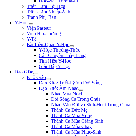
Học-viện Trương-Chi
Triển-Lãm Hội-Họa
Triển-Lãm Nhiếp-Ảnh
Tranh Phụ-Bản
Y-Học
Viện Pasteur
Viện Hải-Thượng
Y-Tế
Bài Liên-Quan Y-Học
Y-Học Thường-Thức
Câu Chuyện Thầy Lang
Tìm Hiểu Y-Hoc
Giải-Đáp Y-Học
Đạo Giáo
Kitô Giáo
Đạo Kitô: Triết-Lý Và Đời Sống
Đạo Kitô: Âm-Nhạc
Nhạc Mùa Noel
Đời Sống Ca Trong Chúa
Nhạc Vào Đời và Sinh-Hoạt Trong Chúa
Thánh Ca Đức Mẹ
Thánh Ca Mùa Vọng
Thánh Ca Mùa Giáng Sinh
Thánh Ca Mùa Chay
Thánh Ca Mùa Phục-Sinh