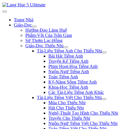
Trang Nhà
Giáo-Dục
Hướng-Đạo Làng Huệ
Phẩm-Vật Của Trân Gian
Sử Thơm Lạc-Hồng
Giáo-Dục Thiếu Nhi
Tài-Liệu Tiếng Anh Cho Thiếu Nhi
Bài Hát Tiếng Anh
Truyện Kể Tiếng Anh
Phim Hoạt-Họa Tiếng Anh
Ngôn-Ngữ Tiếng Anh
Toán Tiếng Anh
Kỹ-Năng Sống Tiếng Anh
Khoa-Học Tiếng Anh
Các Tài-Liệu Tiếng Anh Khác
Tài-Liệu Tiếng Việt Cho Thiếu Nhi
Múa Cho Thiếu Nhi
Hát Cho Thiếu Nhi
Nghệ-Thuật Tạo Hình Cho Thiếu Nhi
Truyện Cho Thiếu Nhi
Ngôn-Ngữ Tiếng Việt Cho Thiếu Nhi
Toán Tiếng Việt Cho Thiếu Nhi