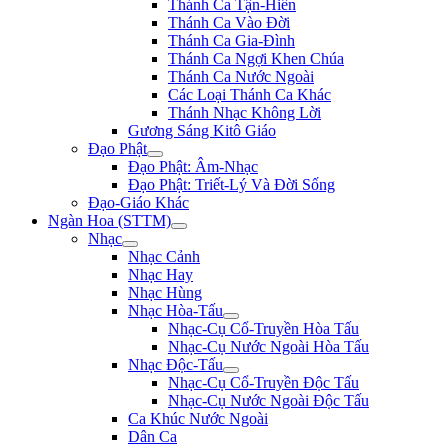
Thánh Ca Tận-Hiến
Thánh Ca Vào Đời
Thánh Ca Gia-Đình
Thánh Ca Ngợi Khen Chúa
Thánh Ca Nước Ngoài
Các Loại Thánh Ca Khác
Thánh Nhạc Không Lời
Gương Sáng Kitô Giáo
Đạo Phật
Đạo Phật: Âm-Nhạc
Đạo Phật: Triết-Lý Và Đời Sống
Đạo-Giáo Khác
Ngàn Hoa (STTM)
Nhạc
Nhạc Cảnh
Nhạc Hay
Nhạc Hùng
Nhạc Hòa-Tấu
Nhạc-Cụ Cổ-Truyền Hòa Tấu
Nhạc-Cụ Nước Ngoài Hòa Tấu
Nhạc Độc-Tấu
Nhạc-Cụ Cổ-Truyền Độc Tấu
Nhạc-Cụ Nước Ngoài Độc Tấu
Ca Khúc Nước Ngoài
Dân Ca