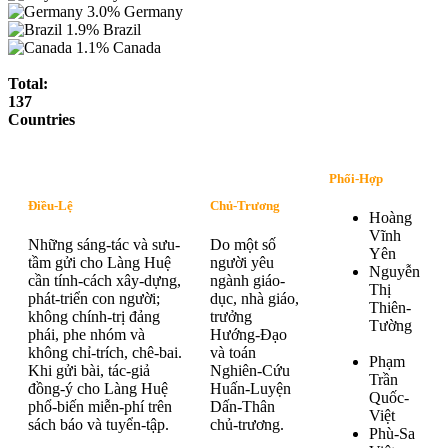
3.0%
Germany
1.9%
Brazil
1.1%
Canada
Total:
137
Countries
Phối-Hợp
Điều-Lệ
Chủ-Trương
Hoàng
Vĩnh
Những sáng-tác và sưu-
Do một số
Yên
tầm gửi cho Làng Huệ
người yêu
Nguyễn
cần tính-cách xây-dựng,
ngành giáo-
Thị
phát-triển con người;
dục, nhà giáo,
Thiên-
không chính-trị đảng
trưởng
Tường
phái, phe nhóm và
Hướng-Đạo
không chỉ-trích, chê-bai.
và toán
Phạm
Khi gửi bài, tác-giả
Nghiên-Cứu
Trần
đồng-ý cho Làng Huệ
Huấn-Luyện
Quốc-
phổ-biến miễn-phí trên
Dấn-Thân
Việt
sách báo và tuyển-tập.
chủ-trương.
Phù-Sa