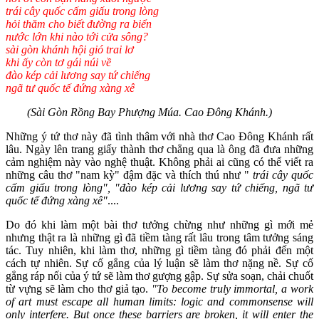
trái cây quốc cấm giấu trong lòng
hỏi thăm cho biết đường ra biển
nước lớn khi nào tới cửa sông?
sài gòn khánh hội gió trai lơ
khi ấy còn tơ gái núi về
đào kép cải lương say tứ chiếng
ngã tư quốc tế đứng xàng xê
(Sài Gòn Rồng Bay Phượng Múa. Cao Đông Khánh.)
Những ý tứ thơ này đã tình thâm với nhà thơ Cao Đông Khánh rất
lâu. Ngày lên trang giấy thành thơ chẳng qua là ông đã đưa những
cảm nghiệm này vào nghệ thuật. Không phải ai cũng có thể viết ra
những câu thơ "nam kỳ" đậm đặc và thích thú như "
trái cây quốc
cấm giấu trong lòng", "đào kép cải lương say tứ chiếng, ngã tư
quốc tế đứng xàng xê"
....
Do đó khi làm một bài thơ tưởng chừng như những gì mới mẻ
nhưng thật ra là những gì đã tiềm tàng rất lâu trong tâm tưởng sáng
tác. Tuy nhiên, khi làm thơ, những gì tiềm tàng đó phải đến một
cách tự nhiên. Sự cố gắng của lý luận sẽ làm thơ nặng nề. Sự cố
gắng ráp nối của ý tứ sẽ làm thơ gượng gập. Sự sửa soạn, chải chuốt
từ vựng sẽ làm cho thơ giả tạo.
"To become truly immortal, a work
of art must escape all human limits: logic and commonsense will
only interfere. But once these barriers are broken, it will enter the