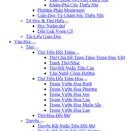
Khám-Phá Cho Thiếu Nhi
Phương-Pháp Montessori
Giáo-Dục Và Chăm-Sóc Thiếu Nhi
Tự Học & Tìm Hiểu
Học Ngâm thơ
Dẫn Giải Vọng Cổ
Tài-Liệu Giáo-Dục
Văn-Học
Thơ
Thơ Trên Đồi Trăng
Thơ Chủ-Đề Tung-Tăng Trong Đạo Việt
Tranh Thơ-Nhac
Thơ Rất Ngắn Trầu Cau
Văn-Nghệ Cộng-Hưởng
Thơ Trên Đồi Trăm Hoa
Trong Vườn Hoa Bưởi
Trong Vườn Hoa Phượng
Trong Vườn Hoa Sen
Trong Vườn Hoa Cau
Trong Vườn Hoa Muôn Sắc
Trong Vườn Hoa Lan
Thơ-Họa Đồi Mơ
Truyện
Truyện Rất Ngắn Trên Đồi Mơ