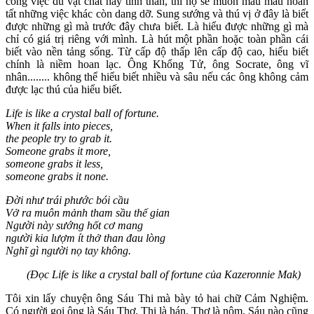
công việc dù vật chất hay tinh thần, thì họ sẽ muốn mau mau hoàn
tất những việc khác còn dang dỡ. Sung sướng và thú vị ở đây là biết
được những gì mà trước đây chưa biết. Là hiểu được những gì mà
chỉ có giá trị riêng với mình. Là hút một phần hoặc toàn phần cái
biết vào nền tảng sống. Từ cấp độ thấp lên cấp độ cao, hiểu biết
chính là niềm hoan lạc. Ông Khổng Tử, ông Socrate, ông vĩ
nhân........ không thể hiểu biết nhiều và sâu nếu các ông không cảm
được lạc thú của hiểu biết.
Life is like a crystal ball of fortune.
When it falls into pieces,
the people try to grab it.
Someone grabs it more,
someone grabs it less,
someone grabs it none.
Đời như trái phước bói cầu
Vở ra muôn mảnh tham sầu thế gian
Người này sướng hốt cơ mang
người kia lượm ít thở than đau lòng
Nghĩ gì người nọ tay không.
(Đọc Life is like a crystal ball of fortune của Kazeronnie Mak)
Tôi xin lấy chuyện ông Sáu Thi mà bày tỏ hai chữ Cảm Nghiệm.
Có người gọi ông là Sáu Thơ. Thi là hán. Thơ là nôm. Sáu nào cũng