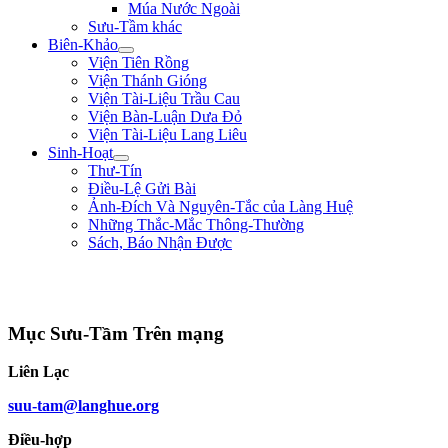
Múa Nước Ngoài
Sưu-Tầm khác
Biên-Khảo
Viện Tiên Rồng
Viện Thánh Gióng
Viện Tài-Liệu Trầu Cau
Viện Bàn-Luận Dưa Đỏ
Viện Tài-Liệu Lang Liêu
Sinh-Hoạt
Thư-Tín
Điều-Lệ Gửi Bài
Ảnh-Đích Và Nguyên-Tắc của Làng Huệ
Những Thắc-Mắc Thông-Thường
Sách, Báo Nhận Được
"Ta thà làm quỷ nước Nam, chứ không thèm làm vương đất Bắc." ** Trần
Bình Trọng **
Mục Sưu-Tầm Trên mạng
Liên Lạc
suu-tam@langhue.org
Điều-hợp