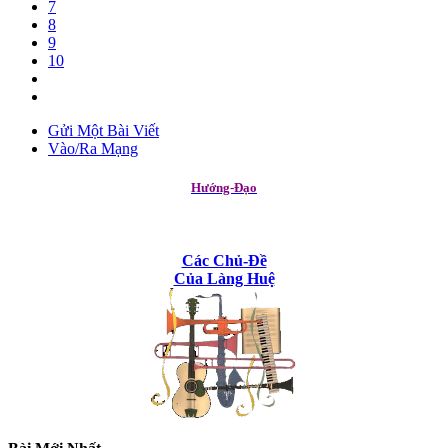
7
8
9
10
Gửi Một Bài Viết
Vào/Ra Mạng
Hướng-Đạo
Các Chủ-Đề
Của Làng Huệ