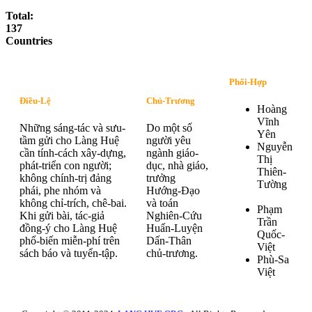
Total:
137
Countries
Phối-Hợp
Điều-Lệ
Chủ-Trương
Hoàng
Vĩnh
Những sáng-tác và sưu-
Do một số
Yên
tầm gửi cho Làng Huệ
người yêu
Nguyễn
cần tính-cách xây-dựng,
ngành giáo-
Thị
phát-triển con người;
dục, nhà giáo,
Thiên-
không chính-trị đảng
trưởng
Tường
phái, phe nhóm và
Hướng-Đạo
không chỉ-trích, chê-bai.
và toán
Phạm
Khi gửi bài, tác-giả
Nghiên-Cứu
Trần
đồng-ý cho Làng Huệ
Huấn-Luyện
Quốc-
phổ-biến miễn-phí trên
Dấn-Thân
Việt
sách báo và tuyển-tập.
chủ-trương.
Phù-Sa
Việt