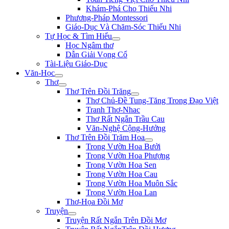
Khám-Phá Cho Thiếu Nhi
Phương-Pháp Montessori
Giáo-Dục Và Chăm-Sóc Thiếu Nhi
Tự Học & Tìm Hiểu
Học Ngâm thơ
Dẫn Giải Vọng Cổ
Tài-Liệu Giáo-Dục
Văn-Học
Thơ
Thơ Trên Đồi Trăng
Thơ Chủ-Đề Tung-Tăng Trong Đạo Việt
Tranh Thơ-Nhac
Thơ Rất Ngắn Trầu Cau
Văn-Nghệ Cộng-Hưởng
Thơ Trên Đồi Trăm Hoa
Trong Vườn Hoa Bưởi
Trong Vườn Hoa Phượng
Trong Vườn Hoa Sen
Trong Vườn Hoa Cau
Trong Vườn Hoa Muôn Sắc
Trong Vườn Hoa Lan
Thơ-Họa Đồi Mơ
Truyện
Truyện Rất Ngắn Trên Đồi Mơ