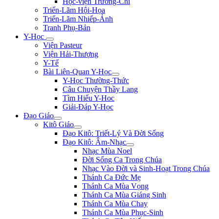
Học-viện Trương-Chi
Triển-Lãm Hội-Họa
Triển-Lãm Nhiếp-Ảnh
Tranh Phụ-Bản
Y-Học
Viện Pasteur
Viện Hải-Thượng
Y-Tế
Bài Liên-Quan Y-Học
Y-Học Thường-Thức
Câu Chuyện Thầy Lang
Tìm Hiểu Y-Hoc
Giải-Đáp Y-Học
Đạo Giáo
Kitô Giáo
Đạo Kitô: Triết-Lý Và Đời Sống
Đạo Kitô: Âm-Nhạc
Nhạc Mùa Noel
Đời Sống Ca Trong Chúa
Nhạc Vào Đời và Sinh-Hoạt Trong Chúa
Thánh Ca Đức Mẹ
Thánh Ca Mùa Vọng
Thánh Ca Mùa Giáng Sinh
Thánh Ca Mùa Chay
Thánh Ca Mùa Phục-Sinh