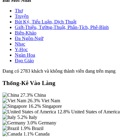
Bài Mới Nhất
Thơ
Truyện
Bút Ký, Tiểu Luận, Dịch Thuật
Giới-Thiệu, Tường-Thuật, Phân-Tích, Phê-Bình
Biên-Khảo
Đa Ngôn-Ngữ
Nhạc
Y-Học
Ngàn Hoa
Đạo Giáo
Đang có 2783 khách và không thành viên đang trên mạng
Thống-Kê Vào Làng
27.3%
China
26.3%
Viet Nam
16.2%
Singapore
12.8%
United States of America
5.2%
Italy
3.0%
Germany
1.9%
Brazil
1.1%
Canada