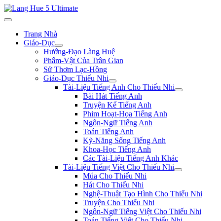
Trang Nhà
Giáo-Dục
Hướng-Đạo Làng Huệ
Phẩm-Vật Của Trân Gian
Sử Thơm Lạc-Hồng
Giáo-Dục Thiếu Nhi
Tài-Liệu Tiếng Anh Cho Thiếu Nhi
Bài Hát Tiếng Anh
Truyện Kể Tiếng Anh
Phim Hoạt-Họa Tiếng Anh
Ngôn-Ngữ Tiếng Anh
Toán Tiếng Anh
Kỹ-Năng Sống Tiếng Anh
Khoa-Học Tiếng Anh
Các Tài-Liệu Tiếng Anh Khác
Tài-Liệu Tiếng Việt Cho Thiếu Nhi
Múa Cho Thiếu Nhi
Hát Cho Thiếu Nhi
Nghệ-Thuật Tạo Hình Cho Thiếu Nhi
Truyện Cho Thiếu Nhi
Ngôn-Ngữ Tiếng Việt Cho Thiếu Nhi
Toán Tiếng Việt Cho Thiếu Nhi