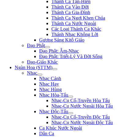
Thánh Ca Tận-Hiến
Thánh Ca Vào Đời
Thánh Ca Gia-Đình
Thánh Ca Ngợi Khen Chúa
Thánh Ca Nước Ngoài
Các Loại Thánh Ca Khác
Thánh Nhạc Không Lời
Gương Sáng Kitô Giáo
Đạo Phật
Đạo Phật: Âm-Nhạc
Đạo Phật: Triết-Lý Và Đời Sống
Đạo-Giáo Khác
Ngàn Hoa (STTM)
Nhạc
Nhạc Cảnh
Nhạc Hay
Nhạc Hùng
Nhạc Hòa-Tấu
Nhạc-Cụ Cổ-Truyền Hòa Tấu
Nhạc-Cụ Nước Ngoài Hòa Tấu
Nhạc Độc-Tấu
Nhạc-Cụ Cổ-Truyền Độc Tấu
Nhạc-Cụ Nước Ngoài Độc Tấu
Ca Khúc Nước Ngoài
Dân Ca