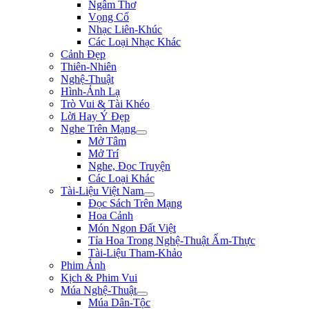
Ngâm Thơ
Vọng Cổ
Nhạc Liên-Khúc
Các Loại Nhạc Khác
Cảnh Đẹp
Thiên-Nhiên
Nghệ-Thuật
Hình-Ảnh Lạ
Trò Vui & Tài Khéo
Lời Hay Ý Đẹp
Nghe Trên Mạng
Mở Tâm
Mở Trí
Nghe, Đọc Truyện
Các Loại Khác
Tài-Liệu Việt Nam
Đọc Sách Trên Mạng
Hoa Cảnh
Món Ngon Đất Việt
Tỉa Hoa Trong Nghệ-Thuật Ẩm-Thực
Tài-Liệu Tham-Khảo
Phim Ảnh
Kịch & Phim Vui
Múa Nghệ-Thuật
Múa Dân-Tộc