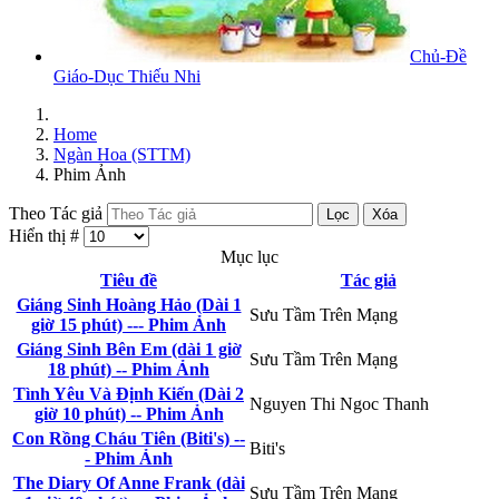
Chủ-Đề
Giáo-Dục Thiếu Nhi
Home
Ngàn Hoa (STTM)
Phim Ảnh
Theo Tác giả
Lọc
Xóa
Hiển thị #
Mục lục
Tiêu đề
Tác giả
Giáng Sinh Hoàng Hảo (Dài 1
Sưu Tầm Trên Mạng
giờ 15 phút) --- Phim Ảnh
Giáng Sinh Bên Em (dài 1 giờ
Sưu Tầm Trên Mạng
18 phút) -- Phim Ảnh
Tình Yêu Và Định Kiến (Dài 2
Nguyen Thi Ngoc Thanh
giờ 10 phút) -- Phim Ảnh
Con Rồng Cháu Tiên (Biti's) --
Biti's
- Phim Ảnh
The Diary Of Anne Frank (dài
Sưu Tầm Trên Mạng