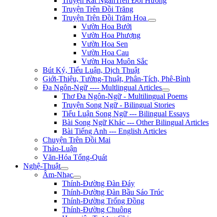
Truyện Rất NgắnTrên Đồi Hương
Truyện Trên Đồi Trăng
Truyện Trên Đồi Trăm Hoa
Vườn Hoa Bưởi
Vườn Hoa Phượng
Vườn Hoa Sen
Vườn Hoa Cau
Vườn Hoa Muôn Sắc
Bút Ký, Tiểu Luận, Dịch Thuật
Giới-Thiệu, Tường-Thuật, Phân-Tích, Phê-Bình
Đa Ngôn-Ngữ ---- Multlingual Articles
Thơ Đa Ngôn-Ngữ - Multilingual Poems
Truyện Song Ngữ - Bilingual Stories
Tiểu Luận Song Ngữ --- Bilingual Essays
Bài Song Ngữ Khác --- Other Bilingual Articles
Bài Tiếng Anh --- English Articles
Chuyện Trên Đồi Mai
Thảo-Luận
Văn-Hóa Tổng-Quát
Nghệ-Thuật
Âm-Nhạc
Thính-Đường Đàn Đáy
Thính-Đường Đàn Bầu Sáo Trúc
Thính-Đường Trống Đồng
Thính-Đường Chuông