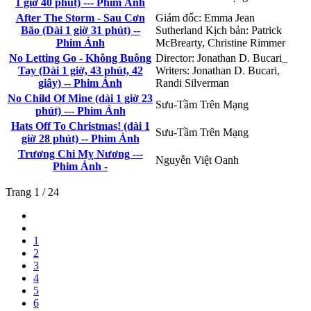
1 giờ 40 phút) --- Phim Ảnh
After The Storm - Sau Cơn
Giám đốc: Emma Jean
Bão (Dài 1 giờ 31 phút) --
Sutherland Kịch bản: Patrick
Phim Ảnh
McBrearty, Christine Rimmer
No Letting Go - Không Buông
Director: Jonathan D. Bucari_
Tay (Dài 1 giờ, 43 phút, 42
Writers: Jonathan D. Bucari,
giây) -- Phim Ảnh
Randi Silverman
No Child Of Mine (dài 1 giờ 23
Sưu-Tầm Trên Mạng
phút) --- Phim Ảnh
Hats Off To Christmas! (dài 1
Sưu-Tầm Trên Mạng
giờ 28 phút) -- Phim Ảnh
Trương Chi Mỵ Nương ---
Nguyễn Việt Oanh
Phim Ảnh -
Trang 1 / 24
1
2
3
4
5
6