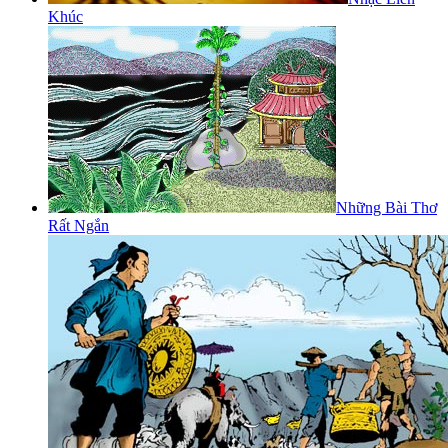
Khúc
Những Bài Thơ
Rất Ngắn