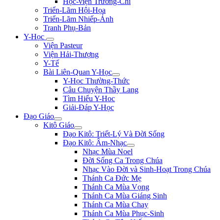
Học-viện Trương-Chi
Triển-Lãm Hội-Họa
Triển-Lãm Nhiếp-Ảnh
Tranh Phụ-Bản
Y-Học
Viện Pasteur
Viện Hải-Thượng
Y-Tế
Bài Liên-Quan Y-Học
Y-Học Thường-Thức
Câu Chuyện Thầy Lang
Tìm Hiểu Y-Hoc
Giải-Đáp Y-Học
Đạo Giáo
Kitô Giáo
Đạo Kitô: Triết-Lý Và Đời Sống
Đạo Kitô: Âm-Nhạc
Nhạc Mùa Noel
Đời Sống Ca Trong Chúa
Nhạc Vào Đời và Sinh-Hoạt Trong Chúa
Thánh Ca Đức Mẹ
Thánh Ca Mùa Vọng
Thánh Ca Mùa Giáng Sinh
Thánh Ca Mùa Chay
Thánh Ca Mùa Phục-Sinh