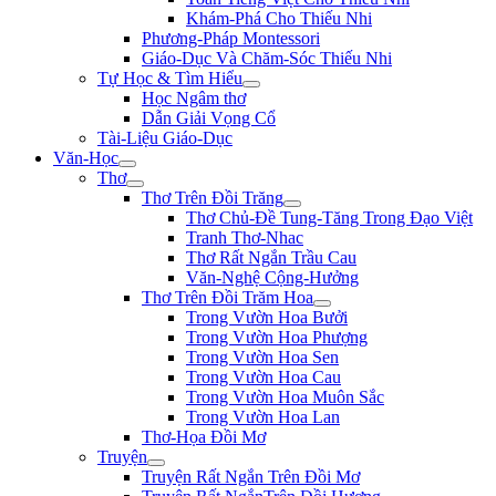
Khám-Phá Cho Thiếu Nhi
Phương-Pháp Montessori
Giáo-Dục Và Chăm-Sóc Thiếu Nhi
Tự Học & Tìm Hiểu
Học Ngâm thơ
Dẫn Giải Vọng Cổ
Tài-Liệu Giáo-Dục
Văn-Học
Thơ
Thơ Trên Đồi Trăng
Thơ Chủ-Đề Tung-Tăng Trong Đạo Việt
Tranh Thơ-Nhac
Thơ Rất Ngắn Trầu Cau
Văn-Nghệ Cộng-Hưởng
Thơ Trên Đồi Trăm Hoa
Trong Vườn Hoa Bưởi
Trong Vườn Hoa Phượng
Trong Vườn Hoa Sen
Trong Vườn Hoa Cau
Trong Vườn Hoa Muôn Sắc
Trong Vườn Hoa Lan
Thơ-Họa Đồi Mơ
Truyện
Truyện Rất Ngắn Trên Đồi Mơ