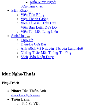
Múa Nước Ngoài
Sưu-Tầm khác
Biên-Khảo
Viện Tiên Rồng
Viện Thánh Gióng
Viện Tài-Liệu Trầu Cau
Viện Bàn-Luận Dưa Đỏ
Viện Tài-Liệu Lang Liêu
Sinh-Hoạt
Thư-Tín
Điều-Lệ Gửi Bài
Ảnh-Đích Và Nguyên-Tắc của Làng Huệ
Những Thắc-Mắc Thông-Thường
Sách, Báo Nhận Được
"Đem đại-nghĩa để thắng hung-tàn. Lấy chí-nhân mà thay cường-bạo." ** Bìn
Mục Nghệ-Thuật
Phụ-Trách
Nhạc:
Trần Thiên-Anh
thienanh.tran@yahoo.com
Triển-Lãm:
Phù-Sa Việt