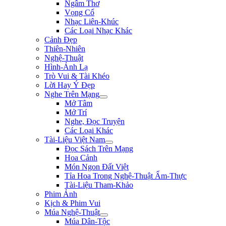
Ngâm Thơ
Vọng Cổ
Nhạc Liên-Khúc
Các Loại Nhạc Khác
Cảnh Đẹp
Thiên-Nhiên
Nghệ-Thuật
Hình-Ảnh Lạ
Trò Vui & Tài Khéo
Lời Hay Ý Đẹp
Nghe Trên Mạng
Mở Tâm
Mở Trí
Nghe, Đọc Truyện
Các Loại Khác
Tài-Liệu Việt Nam
Đọc Sách Trên Mạng
Hoa Cảnh
Món Ngon Đất Việt
Tỉa Hoa Trong Nghệ-Thuật Ẩm-Thực
Tài-Liệu Tham-Khảo
Phim Ảnh
Kịch & Phim Vui
Múa Nghệ-Thuật
Múa Dân-Tộc