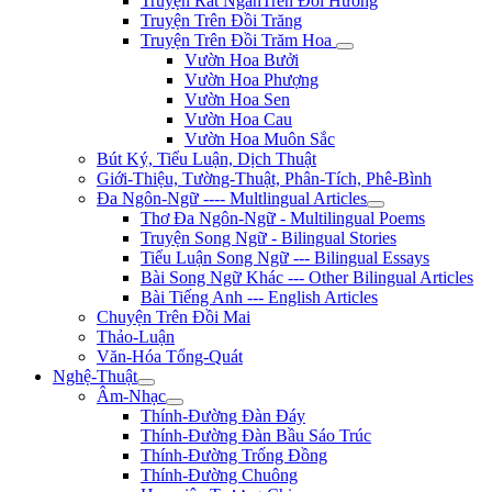
Truyện Rất NgắnTrên Đồi Hương
Truyện Trên Đồi Trăng
Truyện Trên Đồi Trăm Hoa
Vườn Hoa Bưởi
Vườn Hoa Phượng
Vườn Hoa Sen
Vườn Hoa Cau
Vườn Hoa Muôn Sắc
Bút Ký, Tiểu Luận, Dịch Thuật
Giới-Thiệu, Tường-Thuật, Phân-Tích, Phê-Bình
Đa Ngôn-Ngữ ---- Multlingual Articles
Thơ Đa Ngôn-Ngữ - Multilingual Poems
Truyện Song Ngữ - Bilingual Stories
Tiểu Luận Song Ngữ --- Bilingual Essays
Bài Song Ngữ Khác --- Other Bilingual Articles
Bài Tiếng Anh --- English Articles
Chuyện Trên Đồi Mai
Thảo-Luận
Văn-Hóa Tổng-Quát
Nghệ-Thuật
Âm-Nhạc
Thính-Đường Đàn Đáy
Thính-Đường Đàn Bầu Sáo Trúc
Thính-Đường Trống Đồng
Thính-Đường Chuông