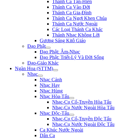
Thánh Ca Tận-Hiến
Thánh Ca Vào Đời
Thánh Ca Gia-Đình
Thánh Ca Ngợi Khen Chúa
Thánh Ca Nước Ngoài
Các Loại Thánh Ca Khác
Thánh Nhạc Không Lời
Gương Sáng Kitô Giáo
Đạo Phật
Đạo Phật: Âm-Nhạc
Đạo Phật: Triết-Lý Và Đời Sống
Đạo-Giáo Khác
Ngàn Hoa (STTM)
Nhạc
Nhạc Cảnh
Nhạc Hay
Nhạc Hùng
Nhạc Hòa-Tấu
Nhạc-Cụ Cổ-Truyền Hòa Tấu
Nhạc-Cụ Nước Ngoài Hòa Tấu
Nhạc Độc-Tấu
Nhạc-Cụ Cổ-Truyền Độc Tấu
Nhạc-Cụ Nước Ngoài Độc Tấu
Ca Khúc Nước Ngoài
Dân Ca