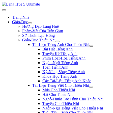
Trang Nhà
Giáo-Dục
Hướng-Đạo Làng Huệ
Phẩm-Vật Của Trân Gian
Sử Thơm Lạc-Hồng
Giáo-Dục Thiếu Nhi
Tài-Liệu Tiếng Anh Cho Thiếu Nhi
Bài Hát Tiếng Anh
Truyện Kể Tiếng Anh
Phim Hoạt-Họa Tiếng Anh
Ngôn-Ngữ Tiếng Anh
Toán Tiếng Anh
Kỹ-Năng Sống Tiếng Anh
Khoa-Học Tiếng Anh
Các Tài-Liệu Tiếng Anh Khác
Tài-Liệu Tiếng Việt Cho Thiếu Nhi
Múa Cho Thiếu Nhi
Hát Cho Thiếu Nhi
Nghệ-Thuật Tạo Hình Cho Thiếu Nhi
Truyện Cho Thiếu Nhi
Ngôn-Ngữ Tiếng Việt Cho Thiếu Nhi
Toán Tiếng Việt Cho Thiếu Nhi