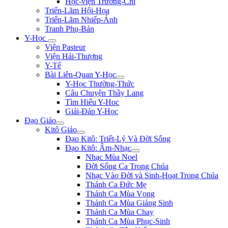
Học-viện Trương-Chi
Triển-Lãm Hội-Họa
Triển-Lãm Nhiếp-Ảnh
Tranh Phụ-Bản
Y-Học
Viện Pasteur
Viện Hải-Thượng
Y-Tế
Bài Liên-Quan Y-Học
Y-Học Thường-Thức
Câu Chuyện Thầy Lang
Tìm Hiểu Y-Hoc
Giải-Đáp Y-Học
Đạo Giáo
Kitô Giáo
Đạo Kitô: Triết-Lý Và Đời Sống
Đạo Kitô: Âm-Nhạc
Nhạc Mùa Noel
Đời Sống Ca Trong Chúa
Nhạc Vào Đời và Sinh-Hoạt Trong Chúa
Thánh Ca Đức Mẹ
Thánh Ca Mùa Vọng
Thánh Ca Mùa Giáng Sinh
Thánh Ca Mùa Chay
Thánh Ca Mùa Phục-Sinh