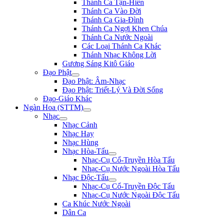
Thánh Ca Tận-Hiến
Thánh Ca Vào Đời
Thánh Ca Gia-Đình
Thánh Ca Ngợi Khen Chúa
Thánh Ca Nước Ngoài
Các Loại Thánh Ca Khác
Thánh Nhạc Không Lời
Gương Sáng Kitô Giáo
Đạo Phật
Đạo Phật: Âm-Nhạc
Đạo Phật: Triết-Lý Và Đời Sống
Đạo-Giáo Khác
Ngàn Hoa (STTM)
Nhạc
Nhạc Cảnh
Nhạc Hay
Nhạc Hùng
Nhạc Hòa-Tấu
Nhạc-Cụ Cổ-Truyền Hòa Tấu
Nhạc-Cụ Nước Ngoài Hòa Tấu
Nhạc Độc-Tấu
Nhạc-Cụ Cổ-Truyền Độc Tấu
Nhạc-Cụ Nước Ngoài Độc Tấu
Ca Khúc Nước Ngoài
Dân Ca