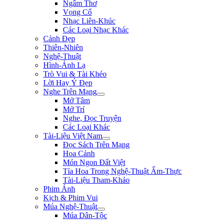
Ngâm Thơ
Vọng Cổ
Nhạc Liên-Khúc
Các Loại Nhạc Khác
Cảnh Đẹp
Thiên-Nhiên
Nghệ-Thuật
Hình-Ảnh Lạ
Trò Vui & Tài Khéo
Lời Hay Ý Đẹp
Nghe Trên Mạng
Mở Tâm
Mở Trí
Nghe, Đọc Truyện
Các Loại Khác
Tài-Liệu Việt Nam
Đọc Sách Trên Mạng
Hoa Cảnh
Món Ngon Đất Việt
Tỉa Hoa Trong Nghệ-Thuật Ẩm-Thực
Tài-Liệu Tham-Khảo
Phim Ảnh
Kịch & Phim Vui
Múa Nghệ-Thuật
Múa Dân-Tộc