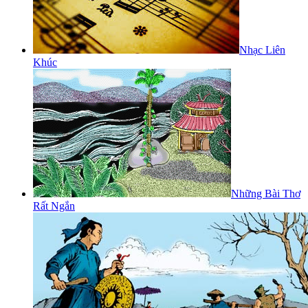
Nhạc Liên
Khúc
Những Bài Thơ
Rất Ngắn