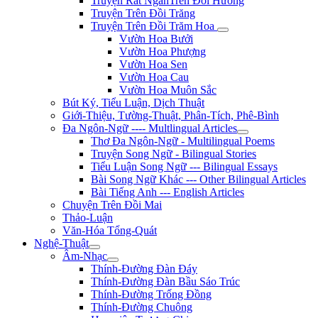
Truyện Rất NgắnTrên Đồi Hương
Truyện Trên Đồi Trăng
Truyện Trên Đồi Trăm Hoa
Vườn Hoa Bưởi
Vườn Hoa Phượng
Vườn Hoa Sen
Vườn Hoa Cau
Vườn Hoa Muôn Sắc
Bút Ký, Tiểu Luận, Dịch Thuật
Giới-Thiệu, Tường-Thuật, Phân-Tích, Phê-Bình
Đa Ngôn-Ngữ ---- Multlingual Articles
Thơ Đa Ngôn-Ngữ - Multilingual Poems
Truyện Song Ngữ - Bilingual Stories
Tiểu Luận Song Ngữ --- Bilingual Essays
Bài Song Ngữ Khác --- Other Bilingual Articles
Bài Tiếng Anh --- English Articles
Chuyện Trên Đồi Mai
Thảo-Luận
Văn-Hóa Tổng-Quát
Nghệ-Thuật
Âm-Nhạc
Thính-Đường Đàn Đáy
Thính-Đường Đàn Bầu Sáo Trúc
Thính-Đường Trống Đồng
Thính-Đường Chuông