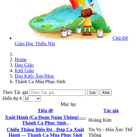
Chủ-Đề
Giáo-Dục Thiếu Nhi
Home
Đạo Giáo
Kitô Giáo
Đạo Kitô: Âm-Nhạc
Thánh Ca Mùa Phục-Sinh
Theo Tác giả
Lọc
Xóa
Hiển thị #
Mục lục
Tiêu đề
Tác giả
Xuất Hành (Ca Đoàn Ngàn Thông) ----
Hoàng Kim
Thánh Ca Phục Sinh -
Chiến Thắng Biển Đỏ - Đáp Ca Xuất
Tin Vy - Hòa Âm: Thế
Hành --- Thánh Ca Mùa Phục Sinh
Thông