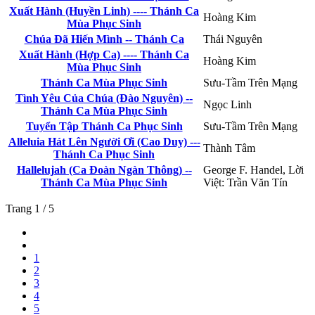
Xuất Hành (Huyền Linh) ---- Thánh Ca
Hoàng Kim
Mùa Phục Sinh
Chúa Đã Hiến Mình -- Thánh Ca
Thái Nguyên
Xuất Hành (Hợp Ca) ---- Thánh Ca
Hoàng Kim
Mùa Phục Sinh
Thánh Ca Mùa Phục Sinh
Sưu-Tầm Trên Mạng
Tình Yêu Của Chúa (Đào Nguyên) --
Ngọc Linh
Thánh Ca Mùa Phục Sinh
Tuyển Tập Thánh Ca Phục Sinh
Sưu-Tầm Trên Mạng
Alleluia Hát Lên Người Ơi (Cao Duy) ---
Thành Tâm
Thánh Ca Phục Sinh
Hallelujah (Ca Đoàn Ngàn Thông) --
George F. Handel, Lời
Thánh Ca Mùa Phục Sinh
Việt: Trần Văn Tín
Trang 1 / 5
1
2
3
4
5