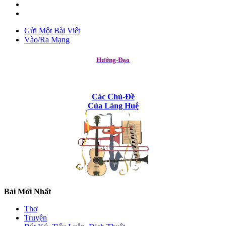
Gửi Một Bài Viết
Vào/Ra Mạng
Hướng-Đạo
Các Chủ-Đề
Của Làng Huệ
Bài Mới Nhất
Thơ
Truyện