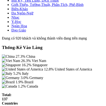
Bút Ký, Tiểu Luận, Dịch Thuật
Giới-Thiệu, Tường-Thuật, Phân-Tích, Phê-Bình
Biên-Khảo
Đa Ngôn-Ngữ
Nhạc
Y-Học
Ngàn Hoa
Đạo Giáo
Đang có 920 khách và không thành viên đang trên mạng
Thống-Kê Vào Làng
27.3%
China
26.3%
Viet Nam
16.2%
Singapore
12.8%
United States of America
5.2%
Italy
3.0%
Germany
1.9%
Brazil
1.2%
Canada
Total:
137
Countries