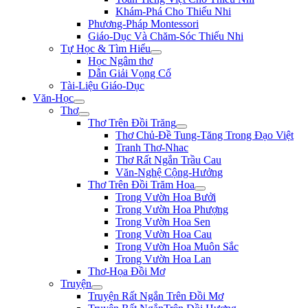
Khám-Phá Cho Thiếu Nhi
Phương-Pháp Montessori
Giáo-Dục Và Chăm-Sóc Thiếu Nhi
Tự Học & Tìm Hiểu
Học Ngâm thơ
Dẫn Giải Vọng Cổ
Tài-Liệu Giáo-Dục
Văn-Học
Thơ
Thơ Trên Đồi Trăng
Thơ Chủ-Đề Tung-Tăng Trong Đạo Việt
Tranh Thơ-Nhac
Thơ Rất Ngắn Trầu Cau
Văn-Nghệ Cộng-Hưởng
Thơ Trên Đồi Trăm Hoa
Trong Vườn Hoa Bưởi
Trong Vườn Hoa Phượng
Trong Vườn Hoa Sen
Trong Vườn Hoa Cau
Trong Vườn Hoa Muôn Sắc
Trong Vườn Hoa Lan
Thơ-Họa Đồi Mơ
Truyện
Truyện Rất Ngắn Trên Đồi Mơ