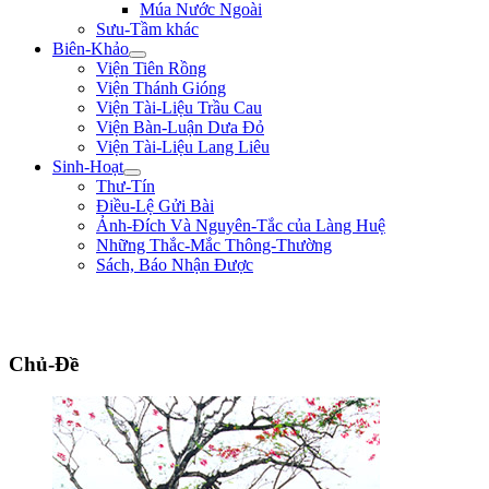
Múa Nước Ngoài
Sưu-Tầm khác
Biên-Khảo
Viện Tiên Rồng
Viện Thánh Gióng
Viện Tài-Liệu Trầu Cau
Viện Bàn-Luận Dưa Đỏ
Viện Tài-Liệu Lang Liêu
Sinh-Hoạt
Thư-Tín
Điều-Lệ Gửi Bài
Ảnh-Đích Và Nguyên-Tắc của Làng Huệ
Những Thắc-Mắc Thông-Thường
Sách, Báo Nhận Được
"Đường đi khó, không khó vì ngăn sông cách núi mà khó vì lòng người ngại
núi e sông." ** Nguyễn Bá Học **
Chủ-Đề