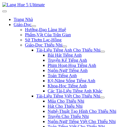
Trang Nhà
Giáo-Dục
Hướng-Đạo Làng Huệ
Phẩm-Vật Của Trân Gian
Sử Thơm Lạc-Hồng
Giáo-Dục Thiếu Nhi
Tài-Liệu Tiếng Anh Cho Thiếu Nhi
Bài Hát Tiếng Anh
Truyện Kể Tiếng Anh
Phim Hoạt-Họa Tiếng Anh
Ngôn-Ngữ Tiếng Anh
Toán Tiếng Anh
Kỹ-Năng Sống Tiếng Anh
Khoa-Học Tiếng Anh
Các Tài-Liệu Tiếng Anh Khác
Tài-Liệu Tiếng Việt Cho Thiếu Nhi
Múa Cho Thiếu Nhi
Hát Cho Thiếu Nhi
Nghệ-Thuật Tạo Hình Cho Thiếu Nhi
Truyện Cho Thiếu Nhi
Ngôn-Ngữ Tiếng Việt Cho Thiếu Nhi
Toán Tiếng Việt Cho Thiếu Nhi