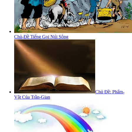
Chủ-Đề Tiếng Gọi Núi Sông
Chủ Đề: Phẩm-
Vật Của Trần-Gian