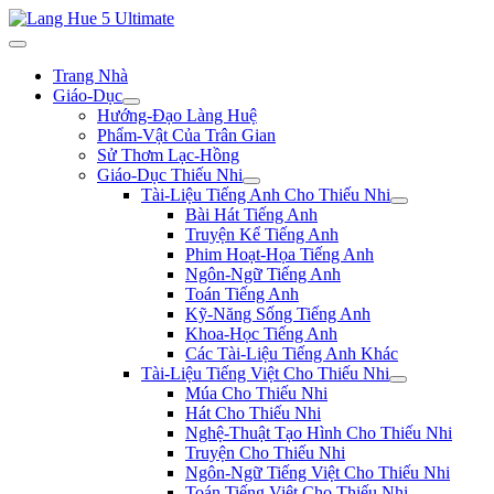
Trang Nhà
Giáo-Dục
Hướng-Đạo Làng Huệ
Phẩm-Vật Của Trân Gian
Sử Thơm Lạc-Hồng
Giáo-Dục Thiếu Nhi
Tài-Liệu Tiếng Anh Cho Thiếu Nhi
Bài Hát Tiếng Anh
Truyện Kể Tiếng Anh
Phim Hoạt-Họa Tiếng Anh
Ngôn-Ngữ Tiếng Anh
Toán Tiếng Anh
Kỹ-Năng Sống Tiếng Anh
Khoa-Học Tiếng Anh
Các Tài-Liệu Tiếng Anh Khác
Tài-Liệu Tiếng Việt Cho Thiếu Nhi
Múa Cho Thiếu Nhi
Hát Cho Thiếu Nhi
Nghệ-Thuật Tạo Hình Cho Thiếu Nhi
Truyện Cho Thiếu Nhi
Ngôn-Ngữ Tiếng Việt Cho Thiếu Nhi
Toán Tiếng Việt Cho Thiếu Nhi