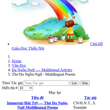
Chủ-Đề
Giáo-Dục Thiếu Nhi
Home
Văn-Học
Đa Ngôn-Ngữ ---- Multlingual Articles
Thơ Đa Ngôn-Ngữ - Multilingual Poems
Theo Tác giả
Lọc
Xóa
Hiển thị #
Mục lục
Tiêu đề
Tác giả
Immortal (Bất Tử) — Thơ Đa Ngôn-
CN/H.N.T., S.
Ngữ-Multilingual Poems
Teasdale