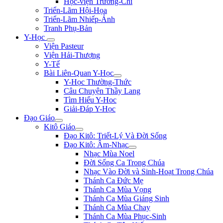
Học-viện Trương-Chi
Triển-Lãm Hội-Họa
Triển-Lãm Nhiếp-Ảnh
Tranh Phụ-Bản
Y-Học
Viện Pasteur
Viện Hải-Thượng
Y-Tế
Bài Liên-Quan Y-Học
Y-Học Thường-Thức
Câu Chuyện Thầy Lang
Tìm Hiểu Y-Hoc
Giải-Đáp Y-Học
Đạo Giáo
Kitô Giáo
Đạo Kitô: Triết-Lý Và Đời Sống
Đạo Kitô: Âm-Nhạc
Nhạc Mùa Noel
Đời Sống Ca Trong Chúa
Nhạc Vào Đời và Sinh-Hoạt Trong Chúa
Thánh Ca Đức Mẹ
Thánh Ca Mùa Vọng
Thánh Ca Mùa Giáng Sinh
Thánh Ca Mùa Chay
Thánh Ca Mùa Phục-Sinh