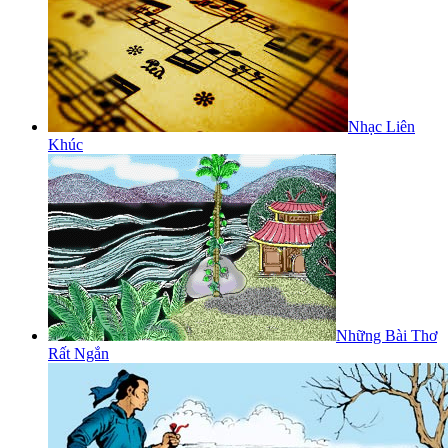
Nhạc Liên
Khúc
Những Bài Thơ
Rất Ngắn