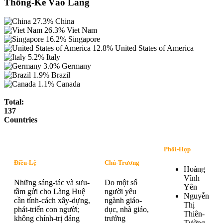
Thống-Kê Vào Làng
27.3%
China
26.3%
Viet Nam
16.2%
Singapore
12.8%
United States of America
5.2%
Italy
3.0%
Germany
1.9%
Brazil
1.1%
Canada
Total:
137
Countries
Phối-Hợp
Điều-Lệ
Chủ-Trương
Hoàng
Vĩnh
Những sáng-tác và sưu-
Do một số
Yên
tầm gửi cho Làng Huệ
người yêu
Nguyễn
cần tính-cách xây-dựng,
ngành giáo-
Thị
phát-triển con người;
dục, nhà giáo,
Thiên-
không chính-trị đảng
trưởng
Tường