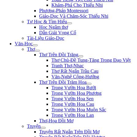
Khám-Phá Cho Thiếu Nhi
Phương-Pháp Montessori
Giáo-Dục Và Chăm-Sóc Thiếu Nhi
Tự Học & Tìm Hiểu
Học Ngâm thơ
Dẫn Giải Vọng Cổ
Tài-Liệu Giáo-Dục
Văn-Học
Thơ
Thơ Trên Đồi Trăng
Thơ Chủ-Đề Tung-Tăng Trong Đạo Việt
Tranh Thơ-Nhac
Thơ Rất Ngắn Trầu Cau
Văn-Nghệ Cộng-Hưởng
Thơ Trên Đồi Trăm Hoa
Trong Vườn Hoa Bưởi
Trong Vườn Hoa Phượng
Trong Vườn Hoa Sen
Trong Vườn Hoa Cau
Trong Vườn Hoa Muôn Sắc
Trong Vườn Hoa Lan
Thơ-Họa Đồi Mơ
Truyện
Truyện Rất Ngắn Trên Đồi Mơ