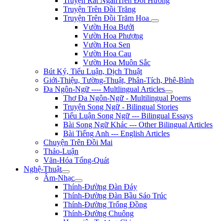
Truyện Rất NgắnTrên Đồi Hương
Truyện Trên Đồi Trăng
Truyện Trên Đồi Trăm Hoa
Vườn Hoa Bưởi
Vườn Hoa Phượng
Vườn Hoa Sen
Vườn Hoa Cau
Vườn Hoa Muôn Sắc
Bút Ký, Tiểu Luận, Dịch Thuật
Giới-Thiệu, Tường-Thuật, Phân-Tích, Phê-Bình
Đa Ngôn-Ngữ ---- Multlingual Articles
Thơ Đa Ngôn-Ngữ - Multilingual Poems
Truyện Song Ngữ - Bilingual Stories
Tiểu Luận Song Ngữ --- Bilingual Essays
Bài Song Ngữ Khác --- Other Bilingual Articles
Bài Tiếng Anh --- English Articles
Chuyện Trên Đồi Mai
Thảo-Luận
Văn-Hóa Tổng-Quát
Nghệ-Thuật
Âm-Nhạc
Thính-Đường Đàn Đáy
Thính-Đường Đàn Bầu Sáo Trúc
Thính-Đường Trống Đồng
Thính-Đường Chuông