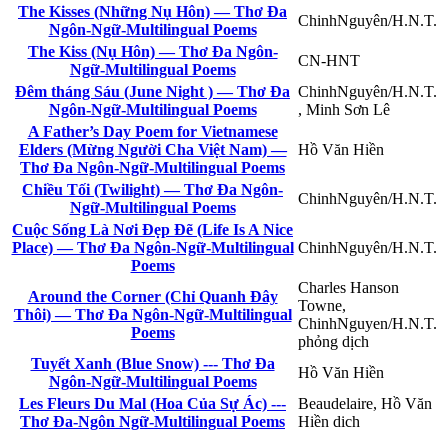
The Kisses (Những Nụ Hôn) — Thơ Đa
ChinhNguyên/H.N.T.
Ngôn-Ngữ-Multilingual Poems
The Kiss (Nụ Hôn) — Thơ Đa Ngôn-
CN-HNT
Ngữ-Multilingual Poems
Đêm tháng Sáu (June Night ) — Thơ Đa
ChinhNguyên/H.N.T.
Ngôn-Ngữ-Multilingual Poems
, Minh Sơn Lê
A Father’s Day Poem for Vietnamese
Elders (Mừng Người Cha Việt Nam) —
Hồ Văn Hiền
Thơ Đa Ngôn-Ngữ-Multilingual Poems
Chiều Tối (Twilight) — Thơ Đa Ngôn-
ChinhNguyên/H.N.T.
Ngữ-Multilingual Poems
Cuộc Sống Là Nơi Đẹp Đẽ (Life Is A Nice
Place) — Thơ Đa Ngôn-Ngữ-Multilingual
ChinhNguyên/H.N.T.
Poems
Charles Hanson
Around the Corner (Chỉ Quanh Đây
Towne,
Thôi) — Thơ Đa Ngôn-Ngữ-Multilingual
ChinhNguyen/H.N.T.
Poems
phỏng dịch
Tuyết Xanh (Blue Snow) --- Thơ Đa
Hồ Văn Hiền
Ngôn-Ngữ-Multilingual Poems
Les Fleurs Du Mal (Hoa Của Sự Ác) ---
Beaudelaire, Hồ Văn
Thơ Đa-Ngôn Ngữ-Multilingual Poems
Hiền dich