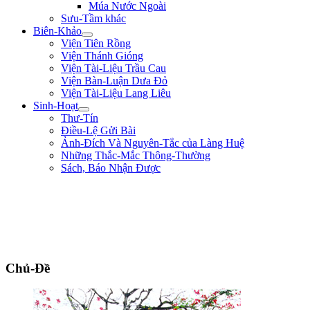
Múa Nước Ngoài
Sưu-Tầm khác
Biên-Khảo
Viện Tiên Rồng
Viện Thánh Gióng
Viện Tài-Liệu Trầu Cau
Viện Bàn-Luận Dưa Đỏ
Viện Tài-Liệu Lang Liêu
Sinh-Hoạt
Thư-Tín
Điều-Lệ Gửi Bài
Ảnh-Đích Và Nguyên-Tắc của Làng Huệ
Những Thắc-Mắc Thông-Thường
Sách, Báo Nhận Được
"Tôi là một người trong tay không lấy một tấc sắt, trên mặt đất không có chỗ
nào dừng chân. Chẳng qua mình là một thằng tay không, chân trắng, sức yếu,
tài hèn lại đòi vật lộn với hùm beo có nanh dài, vuốt nhọn. Dù sao mặc lòng,
tôi vẫn cứ hăng-hái đi tới. Tôi vẫn muốn đổ máu ra mua Tự-Do." ** Phan Bội
Châu **
Chủ-Đề