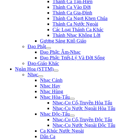
Thánh Ca Tận-Hiến
Thánh Ca Vào Đời
Thánh Ca Gia-Đình
Thánh Ca Ngợi Khen Chúa
Thánh Ca Nước Ngoài
Các Loại Thánh Ca Khác
Thánh Nhạc Không Lời
Gương Sáng Kitô Giáo
Đạo Phật
Đạo Phật: Âm-Nhạc
Đạo Phật: Triết-Lý Và Đời Sống
Đạo-Giáo Khác
Ngàn Hoa (STTM)
Nhạc
Nhạc Cảnh
Nhạc Hay
Nhạc Hùng
Nhạc Hòa-Tấu
Nhạc-Cụ Cổ-Truyền Hòa Tấu
Nhạc-Cụ Nước Ngoài Hòa Tấu
Nhạc Độc-Tấu
Nhạc-Cụ Cổ-Truyền Độc Tấu
Nhạc-Cụ Nước Ngoài Độc Tấu
Ca Khúc Nước Ngoài
Dân Ca