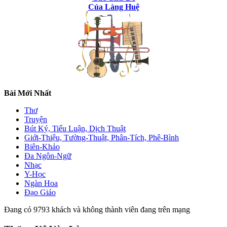
Của Làng Huệ
Bài Mới Nhất
Thơ
Truyện
Bút Ký, Tiểu Luận, Dịch Thuật
Giới-Thiệu, Tường-Thuật, Phân-Tích, Phê-Bình
Biên-Khảo
Đa Ngôn-Ngữ
Nhạc
Y-Học
Ngàn Hoa
Đạo Giáo
Đang có 9793 khách và không thành viên đang trên mạng