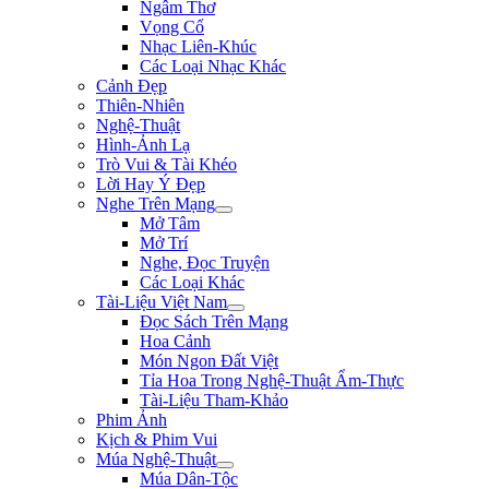
Ngâm Thơ
Vọng Cổ
Nhạc Liên-Khúc
Các Loại Nhạc Khác
Cảnh Đẹp
Thiên-Nhiên
Nghệ-Thuật
Hình-Ảnh Lạ
Trò Vui & Tài Khéo
Lời Hay Ý Đẹp
Nghe Trên Mạng
Mở Tâm
Mở Trí
Nghe, Đọc Truyện
Các Loại Khác
Tài-Liệu Việt Nam
Đọc Sách Trên Mạng
Hoa Cảnh
Món Ngon Đất Việt
Tỉa Hoa Trong Nghệ-Thuật Ẩm-Thực
Tài-Liệu Tham-Khảo
Phim Ảnh
Kịch & Phim Vui
Múa Nghệ-Thuật
Múa Dân-Tộc