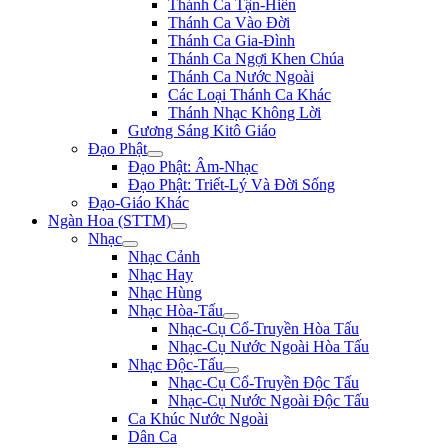
Thánh Ca Tận-Hiến
Thánh Ca Vào Đời
Thánh Ca Gia-Đình
Thánh Ca Ngợi Khen Chúa
Thánh Ca Nước Ngoài
Các Loại Thánh Ca Khác
Thánh Nhạc Không Lời
Gương Sáng Kitô Giáo
Đạo Phật
Đạo Phật: Âm-Nhạc
Đạo Phật: Triết-Lý Và Đời Sống
Đạo-Giáo Khác
Ngàn Hoa (STTM)
Nhạc
Nhạc Cảnh
Nhạc Hay
Nhạc Hùng
Nhạc Hòa-Tấu
Nhạc-Cụ Cổ-Truyền Hòa Tấu
Nhạc-Cụ Nước Ngoài Hòa Tấu
Nhạc Độc-Tấu
Nhạc-Cụ Cổ-Truyền Độc Tấu
Nhạc-Cụ Nước Ngoài Độc Tấu
Ca Khúc Nước Ngoài
Dân Ca