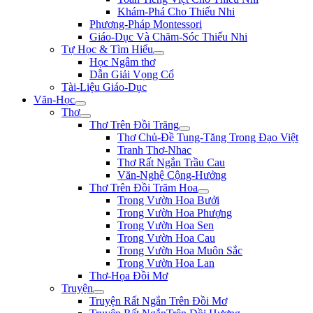
Khám-Phá Cho Thiếu Nhi
Phương-Pháp Montessori
Giáo-Dục Và Chăm-Sóc Thiếu Nhi
Tự Học & Tìm Hiểu
Học Ngâm thơ
Dẫn Giải Vọng Cổ
Tài-Liệu Giáo-Dục
Văn-Học
Thơ
Thơ Trên Đồi Trăng
Thơ Chủ-Đề Tung-Tăng Trong Đạo Việt
Tranh Thơ-Nhac
Thơ Rất Ngắn Trầu Cau
Văn-Nghệ Cộng-Hưởng
Thơ Trên Đồi Trăm Hoa
Trong Vườn Hoa Bưởi
Trong Vườn Hoa Phượng
Trong Vườn Hoa Sen
Trong Vườn Hoa Cau
Trong Vườn Hoa Muôn Sắc
Trong Vườn Hoa Lan
Thơ-Họa Đồi Mơ
Truyện
Truyện Rất Ngắn Trên Đồi Mơ