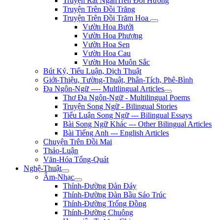
Truyện Rất NgắnTrên Đồi Hương
Truyện Trên Đồi Trăng
Truyện Trên Đồi Trăm Hoa
Vườn Hoa Bưởi
Vườn Hoa Phượng
Vườn Hoa Sen
Vườn Hoa Cau
Vườn Hoa Muôn Sắc
Bút Ký, Tiểu Luận, Dịch Thuật
Giới-Thiệu, Tường-Thuật, Phân-Tích, Phê-Bình
Đa Ngôn-Ngữ ---- Multlingual Articles
Thơ Đa Ngôn-Ngữ - Multilingual Poems
Truyện Song Ngữ - Bilingual Stories
Tiểu Luận Song Ngữ --- Bilingual Essays
Bài Song Ngữ Khác --- Other Bilingual Articles
Bài Tiếng Anh --- English Articles
Chuyện Trên Đồi Mai
Thảo-Luận
Văn-Hóa Tổng-Quát
Nghệ-Thuật
Âm-Nhạc
Thính-Đường Đàn Đáy
Thính-Đường Đàn Bầu Sáo Trúc
Thính-Đường Trống Đồng
Thính-Đường Chuông