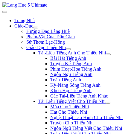
Trang Nhà
Giáo-Dục
Hướng-Đạo Làng Huệ
Phẩm-Vật Của Trân Gian
Sử Thơm Lạc-Hồng
Giáo-Dục Thiếu Nhi
Tài-Liệu Tiếng Anh Cho Thiếu Nhi
Bài Hát Tiếng Anh
Truyện Kể Tiếng Anh
Phim Hoạt-Họa Tiếng Anh
Ngôn-Ngữ Tiếng Anh
Toán Tiếng Anh
Kỹ-Năng Sống Tiếng Anh
Khoa-Học Tiếng Anh
Các Tài-Liệu Tiếng Anh Khác
Tài-Liệu Tiếng Việt Cho Thiếu Nhi
Múa Cho Thiếu Nhi
Hát Cho Thiếu Nhi
Nghệ-Thuật Tạo Hình Cho Thiếu Nhi
Truyện Cho Thiếu Nhi
Ngôn-Ngữ Tiếng Việt Cho Thiếu Nhi
Toán Tiếng Việt Cho Thiếu Nhi