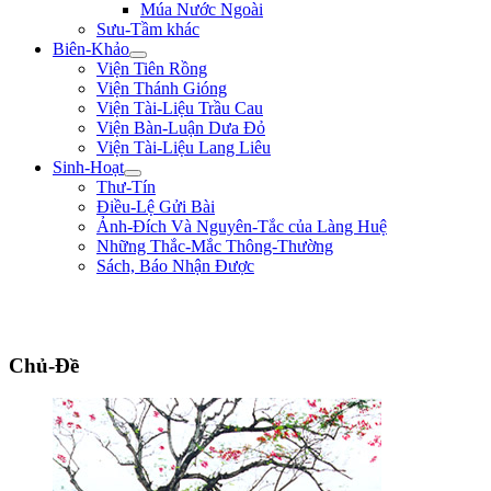
Múa Nước Ngoài
Sưu-Tầm khác
Biên-Khảo
Viện Tiên Rồng
Viện Thánh Gióng
Viện Tài-Liệu Trầu Cau
Viện Bàn-Luận Dưa Đỏ
Viện Tài-Liệu Lang Liêu
Sinh-Hoạt
Thư-Tín
Điều-Lệ Gửi Bài
Ảnh-Đích Và Nguyên-Tắc của Làng Huệ
Những Thắc-Mắc Thông-Thường
Sách, Báo Nhận Được
"Tôi là một người trong tay không lấy một tấc sắt, trên mặt đất không có chỗ n
cứ hăng-hái đi tới. Tôi vẫn muốn đổ máu ra mua Tự-Do." ** Phan Bội Châu **
Chủ-Đề