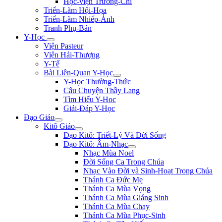
Học-viện Trương-Chi
Triển-Lãm Hội-Họa
Triển-Lãm Nhiếp-Ảnh
Tranh Phụ-Bản
Y-Học
Viện Pasteur
Viện Hải-Thượng
Y-Tế
Bài Liên-Quan Y-Học
Y-Học Thường-Thức
Câu Chuyện Thầy Lang
Tìm Hiểu Y-Hoc
Giải-Đáp Y-Học
Đạo Giáo
Kitô Giáo
Đạo Kitô: Triết-Lý Và Đời Sống
Đạo Kitô: Âm-Nhạc
Nhạc Mùa Noel
Đời Sống Ca Trong Chúa
Nhạc Vào Đời và Sinh-Hoạt Trong Chúa
Thánh Ca Đức Mẹ
Thánh Ca Mùa Vọng
Thánh Ca Mùa Giáng Sinh
Thánh Ca Mùa Chay
Thánh Ca Mùa Phục-Sinh