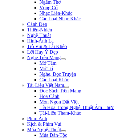
Ngâm Thơ
Vọng Cổ
Nhạc Liên-Khúc
Các Loại Nhạc Khác
Cảnh Đẹp
Thiên-Nhiên
Nghệ-Thuật
Hình-Ảnh Lạ
Trò Vui & Tài Khéo
Lời Hay Ý Đẹp
Nghe Trên Mạng
Mở Tâm
Mở Trí
Nghe, Đọc Truyện
Các Loại Khác
Tài-Liệu Việt Nam
Đọc Sách Trên Mạng
Hoa Cảnh
Món Ngon Đất Việt
Tỉa Hoa Trong Nghệ-Thuật Ẩm-Thực
Tài-Liệu Tham-Khảo
Phim Ảnh
Kịch & Phim Vui
Múa Nghệ-Thuật
Múa Dân-Tộc