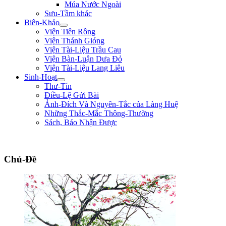
Múa Nước Ngoài
Sưu-Tầm khác
Biên-Khảo
Viện Tiên Rồng
Viện Thánh Gióng
Viện Tài-Liệu Trầu Cau
Viện Bàn-Luận Dưa Đỏ
Viện Tài-Liệu Lang Liêu
Sinh-Hoạt
Thư-Tín
Điều-Lệ Gửi Bài
Ảnh-Đích Và Nguyên-Tắc của Làng Huệ
Những Thắc-Mắc Thông-Thường
Sách, Báo Nhận Được
"Ta thà làm quỷ nước Nam, chứ không thèm làm vương đất Bắc." ** Trần Bình
Chủ-Đề