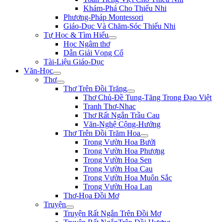
Khám-Phá Cho Thiếu Nhi
Phương-Pháp Montessori
Giáo-Dục Và Chăm-Sóc Thiếu Nhi
Tự Học & Tìm Hiểu
Học Ngâm thơ
Dẫn Giải Vọng Cổ
Tài-Liệu Giáo-Dục
Văn-Học
Thơ
Thơ Trên Đồi Trăng
Thơ Chủ-Đề Tung-Tăng Trong Đạo Việt
Tranh Thơ-Nhac
Thơ Rất Ngắn Trầu Cau
Văn-Nghệ Cộng-Hưởng
Thơ Trên Đồi Trăm Hoa
Trong Vườn Hoa Bưởi
Trong Vườn Hoa Phượng
Trong Vườn Hoa Sen
Trong Vườn Hoa Cau
Trong Vườn Hoa Muôn Sắc
Trong Vườn Hoa Lan
Thơ-Họa Đồi Mơ
Truyện
Truyện Rất Ngắn Trên Đồi Mơ