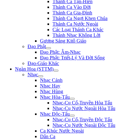
Thánh Ca Tận-Hiến
Thánh Ca Vào Đời
Thánh Ca Gia-Đình
Thánh Ca Ngợi Khen Chúa
Thánh Ca Nước Ngoài
Các Loại Thánh Ca Khác
Thánh Nhạc Không Lời
Gương Sáng Kitô Giáo
Đạo Phật
Đạo Phật: Âm-Nhạc
Đạo Phật: Triết-Lý Và Đời Sống
Đạo-Giáo Khác
Ngàn Hoa (STTM)
Nhạc
Nhạc Cảnh
Nhạc Hay
Nhạc Hùng
Nhạc Hòa-Tấu
Nhạc-Cụ Cổ-Truyền Hòa Tấu
Nhạc-Cụ Nước Ngoài Hòa Tấu
Nhạc Độc-Tấu
Nhạc-Cụ Cổ-Truyền Độc Tấu
Nhạc-Cụ Nước Ngoài Độc Tấu
Ca Khúc Nước Ngoài
Dân Ca