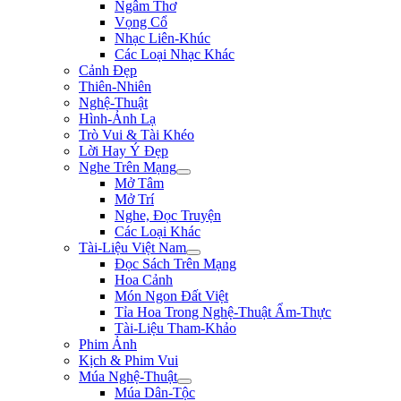
Ngâm Thơ
Vọng Cổ
Nhạc Liên-Khúc
Các Loại Nhạc Khác
Cảnh Đẹp
Thiên-Nhiên
Nghệ-Thuật
Hình-Ảnh Lạ
Trò Vui & Tài Khéo
Lời Hay Ý Đẹp
Nghe Trên Mạng
Mở Tâm
Mở Trí
Nghe, Đọc Truyện
Các Loại Khác
Tài-Liệu Việt Nam
Đọc Sách Trên Mạng
Hoa Cảnh
Món Ngon Đất Việt
Tỉa Hoa Trong Nghệ-Thuật Ẩm-Thực
Tài-Liệu Tham-Khảo
Phim Ảnh
Kịch & Phim Vui
Múa Nghệ-Thuật
Múa Dân-Tộc