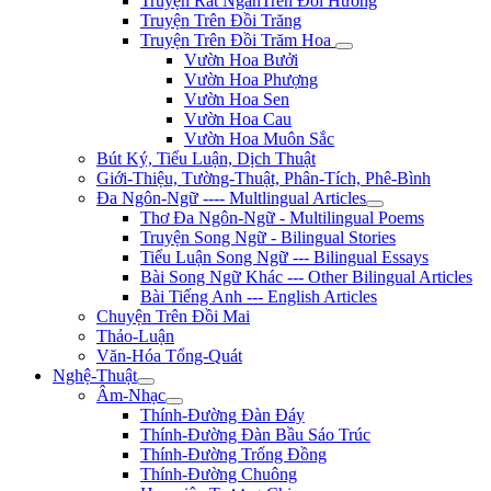
Truyện Rất NgắnTrên Đồi Hương
Truyện Trên Đồi Trăng
Truyện Trên Đồi Trăm Hoa
Vườn Hoa Bưởi
Vườn Hoa Phượng
Vườn Hoa Sen
Vườn Hoa Cau
Vườn Hoa Muôn Sắc
Bút Ký, Tiểu Luận, Dịch Thuật
Giới-Thiệu, Tường-Thuật, Phân-Tích, Phê-Bình
Đa Ngôn-Ngữ ---- Multlingual Articles
Thơ Đa Ngôn-Ngữ - Multilingual Poems
Truyện Song Ngữ - Bilingual Stories
Tiểu Luận Song Ngữ --- Bilingual Essays
Bài Song Ngữ Khác --- Other Bilingual Articles
Bài Tiếng Anh --- English Articles
Chuyện Trên Đồi Mai
Thảo-Luận
Văn-Hóa Tổng-Quát
Nghệ-Thuật
Âm-Nhạc
Thính-Đường Đàn Đáy
Thính-Đường Đàn Bầu Sáo Trúc
Thính-Đường Trống Đồng
Thính-Đường Chuông