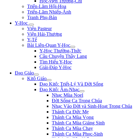
Học-viện Trương-Chi
Triển-Lãm Hội-Họa
Triển-Lãm Nhiếp-Ảnh
Tranh Phụ-Bản
Y-Học
Viện Pasteur
Viện Hải-Thượng
Y-Tế
Bài Liên-Quan Y-Học
Y-Học Thường-Thức
Câu Chuyện Thầy Lang
Tìm Hiểu Y-Hoc
Giải-Đáp Y-Học
Đạo Giáo
Kitô Giáo
Đạo Kitô: Triết-Lý Và Đời Sống
Đạo Kitô: Âm-Nhạc
Nhạc Mùa Noel
Đời Sống Ca Trong Chúa
Nhạc Vào Đời và Sinh-Hoạt Trong Chúa
Thánh Ca Đức Mẹ
Thánh Ca Mùa Vọng
Thánh Ca Mùa Giáng Sinh
Thánh Ca Mùa Chay
Thánh Ca Mùa Phục-Sinh