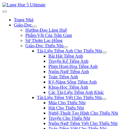
Trang Nhà
Giáo-Dục
Hướng-Đạo Làng Huệ
Phẩm-Vật Của Trân Gian
Sử Thơm Lạc-Hồng
Giáo-Dục Thiếu Nhi
Tài-Liệu Tiếng Anh Cho Thiếu Nhi
Bài Hát Tiếng Anh
Truyện Kể Tiếng Anh
Phim Hoạt-Họa Tiếng Anh
Ngôn-Ngữ Tiếng Anh
Toán Tiếng Anh
Kỹ-Năng Sống Tiếng Anh
Khoa-Học Tiếng Anh
Các Tài-Liệu Tiếng Anh Khác
Tài-Liệu Tiếng Việt Cho Thiếu Nhi
Múa Cho Thiếu Nhi
Hát Cho Thiếu Nhi
Nghệ-Thuật Tạo Hình Cho Thiếu Nhi
Truyện Cho Thiếu Nhi
Ngôn-Ngữ Tiếng Việt Cho Thiếu Nhi
Toán Tiếng Việt Cho Thiếu Nhi