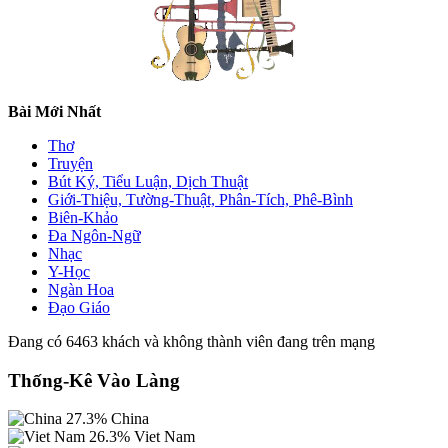
Bài Mới Nhất
Thơ
Truyện
Bút Ký, Tiểu Luận, Dịch Thuật
Giới-Thiệu, Tường-Thuật, Phân-Tích, Phê-Bình
Biên-Khảo
Đa Ngôn-Ngữ
Nhạc
Y-Học
Ngàn Hoa
Đạo Giáo
Đang có 6463 khách và không thành viên đang trên mạng
Thống-Kê Vào Làng
27.3%
China
26.3%
Viet Nam