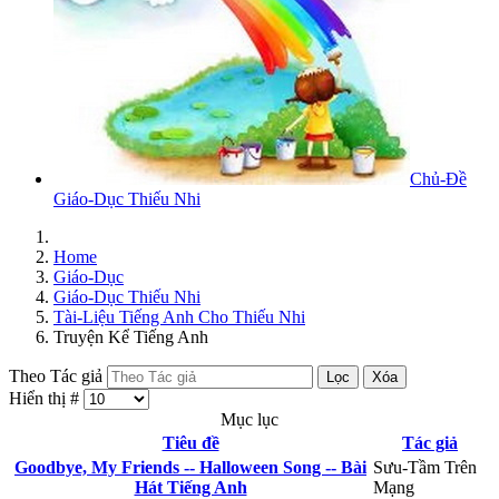
Chủ-Đề
Giáo-Dục Thiếu Nhi
Home
Giáo-Dục
Giáo-Dục Thiếu Nhi
Tài-Liệu Tiếng Anh Cho Thiếu Nhi
Truyện Kể Tiếng Anh
Theo Tác giả
Lọc
Xóa
Hiển thị #
Mục lục
Tiêu đề
Tác giả
Goodbye, My Friends -- Halloween Song -- Bài
Sưu-Tầm Trên
Hát Tiếng Anh
Mạng