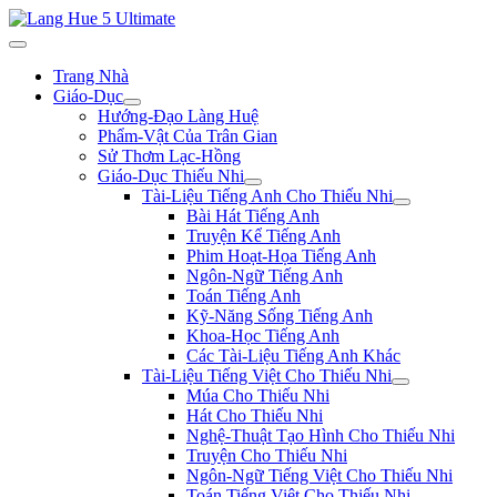
Trang Nhà
Giáo-Dục
Hướng-Đạo Làng Huệ
Phẩm-Vật Của Trân Gian
Sử Thơm Lạc-Hồng
Giáo-Dục Thiếu Nhi
Tài-Liệu Tiếng Anh Cho Thiếu Nhi
Bài Hát Tiếng Anh
Truyện Kể Tiếng Anh
Phim Hoạt-Họa Tiếng Anh
Ngôn-Ngữ Tiếng Anh
Toán Tiếng Anh
Kỹ-Năng Sống Tiếng Anh
Khoa-Học Tiếng Anh
Các Tài-Liệu Tiếng Anh Khác
Tài-Liệu Tiếng Việt Cho Thiếu Nhi
Múa Cho Thiếu Nhi
Hát Cho Thiếu Nhi
Nghệ-Thuật Tạo Hình Cho Thiếu Nhi
Truyện Cho Thiếu Nhi
Ngôn-Ngữ Tiếng Việt Cho Thiếu Nhi
Toán Tiếng Việt Cho Thiếu Nhi