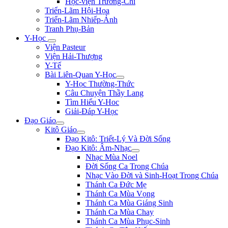
Học-viện Trương-Chi
Triển-Lãm Hội-Họa
Triển-Lãm Nhiếp-Ảnh
Tranh Phụ-Bản
Y-Học
Viện Pasteur
Viện Hải-Thượng
Y-Tế
Bài Liên-Quan Y-Học
Y-Học Thường-Thức
Câu Chuyện Thầy Lang
Tìm Hiểu Y-Hoc
Giải-Đáp Y-Học
Đạo Giáo
Kitô Giáo
Đạo Kitô: Triết-Lý Và Đời Sống
Đạo Kitô: Âm-Nhạc
Nhạc Mùa Noel
Đời Sống Ca Trong Chúa
Nhạc Vào Đời và Sinh-Hoạt Trong Chúa
Thánh Ca Đức Mẹ
Thánh Ca Mùa Vọng
Thánh Ca Mùa Giáng Sinh
Thánh Ca Mùa Chay
Thánh Ca Mùa Phục-Sinh