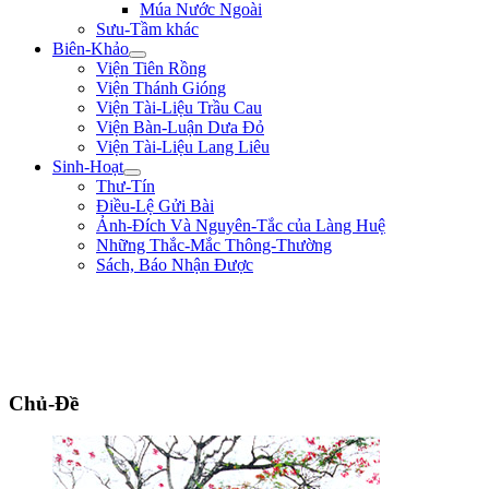
Múa Nước Ngoài
Sưu-Tầm khác
Biên-Khảo
Viện Tiên Rồng
Viện Thánh Gióng
Viện Tài-Liệu Trầu Cau
Viện Bàn-Luận Dưa Đỏ
Viện Tài-Liệu Lang Liêu
Sinh-Hoạt
Thư-Tín
Điều-Lệ Gửi Bài
Ảnh-Đích Và Nguyên-Tắc của Làng Huệ
Những Thắc-Mắc Thông-Thường
Sách, Báo Nhận Được
"Nếu trong nước hay có loạn là vì nhân-dân bị thiếu-thốn. Từ nay sắp tới,
lương-bổng của ta là 500$ một tháng thì ta chỉ lãnh 200$ mà thôi, còn lại
300$ ta giao cho các thầy đem ra giúp-đỡ kẻ nghèo-khó." ** Duy-Tân **
(năm 8 tuổi)
Chủ-Đề