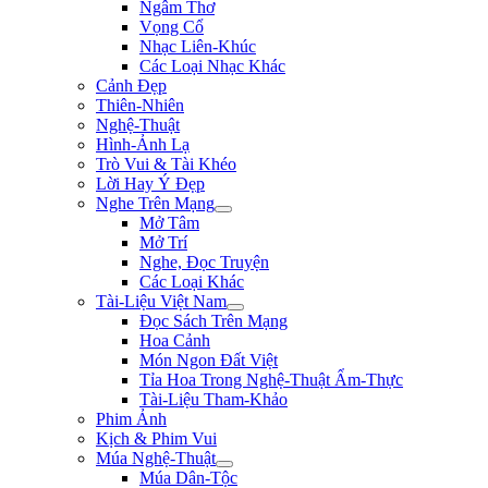
Ngâm Thơ
Vọng Cổ
Nhạc Liên-Khúc
Các Loại Nhạc Khác
Cảnh Đẹp
Thiên-Nhiên
Nghệ-Thuật
Hình-Ảnh Lạ
Trò Vui & Tài Khéo
Lời Hay Ý Đẹp
Nghe Trên Mạng
Mở Tâm
Mở Trí
Nghe, Đọc Truyện
Các Loại Khác
Tài-Liệu Việt Nam
Đọc Sách Trên Mạng
Hoa Cảnh
Món Ngon Đất Việt
Tỉa Hoa Trong Nghệ-Thuật Ẩm-Thực
Tài-Liệu Tham-Khảo
Phim Ảnh
Kịch & Phim Vui
Múa Nghệ-Thuật
Múa Dân-Tộc