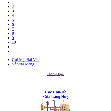
1
2
3
4
5
6
7
8
9
10
Gửi Một Bài Viết
Vào/Ra Mạng
Hướng-Đạo
Các Chủ-Đề
Của Làng Huệ