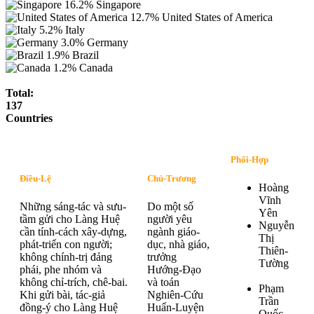
16.2%
Singapore
12.7%
United States of America
5.2%
Italy
3.0%
Germany
1.9%
Brazil
1.2%
Canada
Total:
137
Countries
Phối-Hợp
Điều-Lệ
Chủ-Trương
Hoàng
Vĩnh
Những sáng-tác và sưu-
Do một số
Yên
tầm gửi cho Làng Huệ
người yêu
Nguyễn
cần tính-cách xây-dựng,
ngành giáo-
Thị
phát-triển con người;
dục, nhà giáo,
Thiên-
không chính-trị đảng
trưởng
Tường
phái, phe nhóm và
Hướng-Đạo
không chỉ-trích, chê-bai.
và toán
Phạm
Khi gửi bài, tác-giả
Nghiên-Cứu
Trần
đồng-ý cho Làng Huệ
Huấn-Luyện
Quốc-