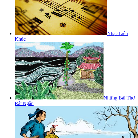
Nhạc Liên
Khúc
Những Bài Thơ
Rất Ngắn