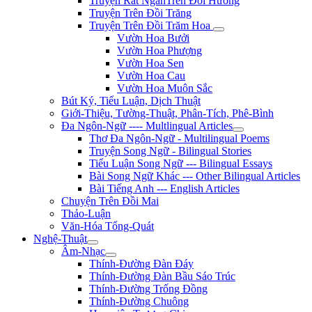
Truyện Rất NgắnTrên Đồi Hương
Truyện Trên Đồi Trăng
Truyện Trên Đồi Trăm Hoa
Vườn Hoa Bưởi
Vườn Hoa Phượng
Vườn Hoa Sen
Vườn Hoa Cau
Vườn Hoa Muôn Sắc
Bút Ký, Tiểu Luận, Dịch Thuật
Giới-Thiệu, Tường-Thuật, Phân-Tích, Phê-Bình
Đa Ngôn-Ngữ ---- Multlingual Articles
Thơ Đa Ngôn-Ngữ - Multilingual Poems
Truyện Song Ngữ - Bilingual Stories
Tiểu Luận Song Ngữ --- Bilingual Essays
Bài Song Ngữ Khác --- Other Bilingual Articles
Bài Tiếng Anh --- English Articles
Chuyện Trên Đồi Mai
Thảo-Luận
Văn-Hóa Tổng-Quát
Nghệ-Thuật
Âm-Nhạc
Thính-Đường Đàn Đáy
Thính-Đường Đàn Bầu Sáo Trúc
Thính-Đường Trống Đồng
Thính-Đường Chuông