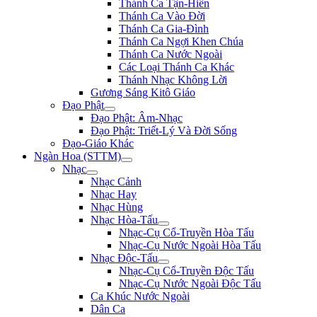
Thánh Ca Tận-Hiến
Thánh Ca Vào Đời
Thánh Ca Gia-Đình
Thánh Ca Ngợi Khen Chúa
Thánh Ca Nước Ngoài
Các Loại Thánh Ca Khác
Thánh Nhạc Không Lời
Gương Sáng Kitô Giáo
Đạo Phật
Đạo Phật: Âm-Nhạc
Đạo Phật: Triết-Lý Và Đời Sống
Đạo-Giáo Khác
Ngàn Hoa (STTM)
Nhạc
Nhạc Cảnh
Nhạc Hay
Nhạc Hùng
Nhạc Hòa-Tấu
Nhạc-Cụ Cổ-Truyền Hòa Tấu
Nhạc-Cụ Nước Ngoài Hòa Tấu
Nhạc Độc-Tấu
Nhạc-Cụ Cổ-Truyền Độc Tấu
Nhạc-Cụ Nước Ngoài Độc Tấu
Ca Khúc Nước Ngoài
Dân Ca