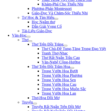
Khám-Phá Cho Thiếu Nhi
Phương-Pháp Montessori
Giáo-Dục Và Chăm-Sóc Thiếu Nhi
Tự Học & Tìm Hiểu
Học Ngâm thơ
Dẫn Giải Vọng Cổ
Tài-Liệu Giáo-Dục
Văn-Học
Thơ
Thơ Trên Đồi Trăng
Thơ Chủ-Đề Tung-Tăng Trong Đạo Việt
Tranh Thơ-Nhac
Thơ Rất Ngắn Trầu Cau
Văn-Nghệ Cộng-Hưởng
Thơ Trên Đồi Trăm Hoa
Trong Vườn Hoa Bưởi
Trong Vườn Hoa Phượng
Trong Vườn Hoa Sen
Trong Vườn Hoa Cau
Trong Vườn Hoa Muôn Sắc
Trong Vườn Hoa Lan
Thơ-Họa Đồi Mơ
Truyện
Truyện Rất Ngắn Trên Đồi Mơ