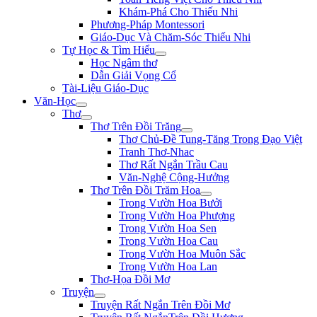
Khám-Phá Cho Thiếu Nhi
Phương-Pháp Montessori
Giáo-Dục Và Chăm-Sóc Thiếu Nhi
Tự Học & Tìm Hiểu
Học Ngâm thơ
Dẫn Giải Vọng Cổ
Tài-Liệu Giáo-Dục
Văn-Học
Thơ
Thơ Trên Đồi Trăng
Thơ Chủ-Đề Tung-Tăng Trong Đạo Việt
Tranh Thơ-Nhac
Thơ Rất Ngắn Trầu Cau
Văn-Nghệ Cộng-Hưởng
Thơ Trên Đồi Trăm Hoa
Trong Vườn Hoa Bưởi
Trong Vườn Hoa Phượng
Trong Vườn Hoa Sen
Trong Vườn Hoa Cau
Trong Vườn Hoa Muôn Sắc
Trong Vườn Hoa Lan
Thơ-Họa Đồi Mơ
Truyện
Truyện Rất Ngắn Trên Đồi Mơ