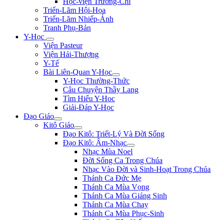
Học-viện Trương-Chi
Triển-Lãm Hội-Họa
Triển-Lãm Nhiếp-Ảnh
Tranh Phụ-Bản
Y-Học
Viện Pasteur
Viện Hải-Thượng
Y-Tế
Bài Liên-Quan Y-Học
Y-Học Thường-Thức
Câu Chuyện Thầy Lang
Tìm Hiểu Y-Hoc
Giải-Đáp Y-Học
Đạo Giáo
Kitô Giáo
Đạo Kitô: Triết-Lý Và Đời Sống
Đạo Kitô: Âm-Nhạc
Nhạc Mùa Noel
Đời Sống Ca Trong Chúa
Nhạc Vào Đời và Sinh-Hoạt Trong Chúa
Thánh Ca Đức Mẹ
Thánh Ca Mùa Vọng
Thánh Ca Mùa Giáng Sinh
Thánh Ca Mùa Chay
Thánh Ca Mùa Phục-Sinh