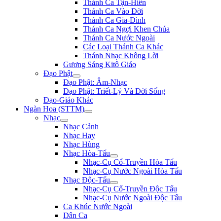
Thánh Ca Tận-Hiến
Thánh Ca Vào Đời
Thánh Ca Gia-Đình
Thánh Ca Ngợi Khen Chúa
Thánh Ca Nước Ngoài
Các Loại Thánh Ca Khác
Thánh Nhạc Không Lời
Gương Sáng Kitô Giáo
Đạo Phật
Đạo Phật: Âm-Nhạc
Đạo Phật: Triết-Lý Và Đời Sống
Đạo-Giáo Khác
Ngàn Hoa (STTM)
Nhạc
Nhạc Cảnh
Nhạc Hay
Nhạc Hùng
Nhạc Hòa-Tấu
Nhạc-Cụ Cổ-Truyền Hòa Tấu
Nhạc-Cụ Nước Ngoài Hòa Tấu
Nhạc Độc-Tấu
Nhạc-Cụ Cổ-Truyền Độc Tấu
Nhạc-Cụ Nước Ngoài Độc Tấu
Ca Khúc Nước Ngoài
Dân Ca