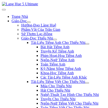
Trang Nhà
Giáo-Dục
Hướng-Đạo Làng Huệ
Phẩm-Vật Của Trân Gian
Sử Thơm Lạc-Hồng
Giáo-Dục Thiếu Nhi
Tài-Liệu Tiếng Anh Cho Thiếu Nhi
Bài Hát Tiếng Anh
Truyện Kể Tiếng Anh
Phim Hoạt-Họa Tiếng Anh
Ngôn-Ngữ Tiếng Anh
Toán Tiếng Anh
Kỹ-Năng Sống Tiếng Anh
Khoa-Học Tiếng Anh
Các Tài-Liệu Tiếng Anh Khác
Tài-Liệu Tiếng Việt Cho Thiếu Nhi
Múa Cho Thiếu Nhi
Hát Cho Thiếu Nhi
Nghệ-Thuật Tạo Hình Cho Thiếu Nhi
Truyện Cho Thiếu Nhi
Ngôn-Ngữ Tiếng Việt Cho Thiếu Nhi
Toán Tiếng Việt Cho Thiếu Nhi