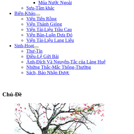
Múa Nước Ngoài
Sưu-Tầm khác
Biên-Khảo
Viện Tiên Rồng
Viện Thánh Gióng
Viện Tài-Liệu Trầu Cau
Viện Bàn-Luận Dưa Đỏ
Viện Tài-Liệu Lang Liêu
Sinh-Hoạt
Thư-Tín
Điều-Lệ Gửi Bài
Ảnh-Đích Và Nguyên-Tắc của Làng Huệ
Những Thắc-Mắc Thông-Thường
Sách, Báo Nhận Được
"Biết lỗi, không khó; đổi lỗi mới khó. Nói điều thiện không khó, làm điều thiệ
Chủ-Đề