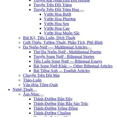
Truyện Rất NgắnTrên Đồi Hương
Truyện Trên Đồi Trăng
Truyện Trên Đồi Trăm Hoa
Vườn Hoa Bưởi
Vườn Hoa Phượng
Vườn Hoa Sen
Vườn Hoa Cau
Vườn Hoa Muôn Sắc
Bút Ký, Tiểu Luận, Dịch Thuật
Giới-Thiệu, Tường-Thuật, Phân-Tích, Phê-Bình
Đa Ngôn-Ngữ ---- Multlingual Articles
Thơ Đa Ngôn-Ngữ - Multilingual Poems
Truyện Song Ngữ - Bilingual Stories
Tiểu Luận Song Ngữ --- Bilingual Essays
Bài Song Ngữ Khác --- Other Bilingual Articles
Bài Tiếng Anh --- English Articles
Chuyện Trên Đồi Mai
Thảo-Luận
Văn-Hóa Tổng-Quát
Nghệ-Thuật
Âm-Nhạc
Thính-Đường Đàn Đáy
Thính-Đường Đàn Bầu Sáo Trúc
Thính-Đường Trống Đồng
Thính-Đường Chuông