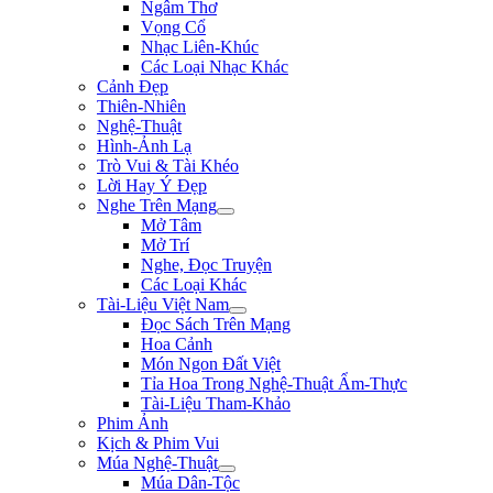
Ngâm Thơ
Vọng Cổ
Nhạc Liên-Khúc
Các Loại Nhạc Khác
Cảnh Đẹp
Thiên-Nhiên
Nghệ-Thuật
Hình-Ảnh Lạ
Trò Vui & Tài Khéo
Lời Hay Ý Đẹp
Nghe Trên Mạng
Mở Tâm
Mở Trí
Nghe, Đọc Truyện
Các Loại Khác
Tài-Liệu Việt Nam
Đọc Sách Trên Mạng
Hoa Cảnh
Món Ngon Đất Việt
Tỉa Hoa Trong Nghệ-Thuật Ẩm-Thực
Tài-Liệu Tham-Khảo
Phim Ảnh
Kịch & Phim Vui
Múa Nghệ-Thuật
Múa Dân-Tộc