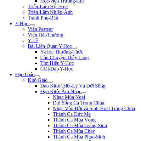
Học-viện Trương-Chi
Triển-Lãm Hội-Họa
Triển-Lãm Nhiếp-Ảnh
Tranh Phụ-Bản
Y-Học
Viện Pasteur
Viện Hải-Thượng
Y-Tế
Bài Liên-Quan Y-Học
Y-Học Thường-Thức
Câu Chuyện Thầy Lang
Tìm Hiểu Y-Hoc
Giải-Đáp Y-Học
Đạo Giáo
Kitô Giáo
Đạo Kitô: Triết-Lý Và Đời Sống
Đạo Kitô: Âm-Nhạc
Nhạc Mùa Noel
Đời Sống Ca Trong Chúa
Nhạc Vào Đời và Sinh-Hoạt Trong Chúa
Thánh Ca Đức Mẹ
Thánh Ca Mùa Vọng
Thánh Ca Mùa Giáng Sinh
Thánh Ca Mùa Chay
Thánh Ca Mùa Phục-Sinh