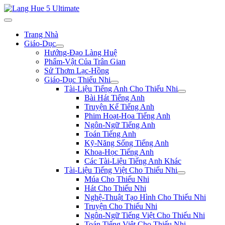
Trang Nhà
Giáo-Dục
Hướng-Đạo Làng Huệ
Phẩm-Vật Của Trân Gian
Sử Thơm Lạc-Hồng
Giáo-Dục Thiếu Nhi
Tài-Liệu Tiếng Anh Cho Thiếu Nhi
Bài Hát Tiếng Anh
Truyện Kể Tiếng Anh
Phim Hoạt-Họa Tiếng Anh
Ngôn-Ngữ Tiếng Anh
Toán Tiếng Anh
Kỹ-Năng Sống Tiếng Anh
Khoa-Học Tiếng Anh
Các Tài-Liệu Tiếng Anh Khác
Tài-Liệu Tiếng Việt Cho Thiếu Nhi
Múa Cho Thiếu Nhi
Hát Cho Thiếu Nhi
Nghệ-Thuật Tạo Hình Cho Thiếu Nhi
Truyện Cho Thiếu Nhi
Ngôn-Ngữ Tiếng Việt Cho Thiếu Nhi
Toán Tiếng Việt Cho Thiếu Nhi