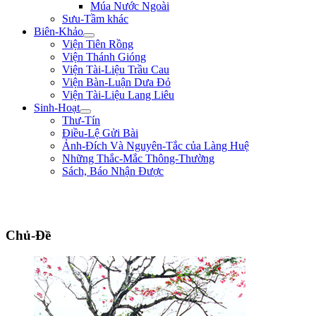
Múa Nước Ngoài
Sưu-Tầm khác
Biên-Khảo
Viện Tiên Rồng
Viện Thánh Gióng
Viện Tài-Liệu Trầu Cau
Viện Bàn-Luận Dưa Đỏ
Viện Tài-Liệu Lang Liêu
Sinh-Hoạt
Thư-Tín
Điều-Lệ Gửi Bài
Ảnh-Đích Và Nguyên-Tắc của Làng Huệ
Những Thắc-Mắc Thông-Thường
Sách, Báo Nhận Được
"Đường đi khó, không khó vì ngăn sông cách núi mà khó vì lòng người ngại
núi e sông." ** Nguyễn Bá Học **
Chủ-Đề