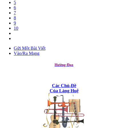
5
6
7
8
9
10
Gửi Một Bài Viết
Vào/Ra Mạng
Hướng-Đạo
Các Chủ-Đề
Của Làng Huệ