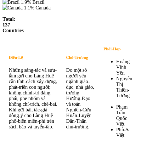
1.9%
Brazil
1.1%
Canada
Total:
137
Countries
Phối-Hợp
Điều-Lệ
Chủ-Trương
Hoàng
Vĩnh
Những sáng-tác và sưu-
Do một số
Yên
tầm gửi cho Làng Huệ
người yêu
Nguyễn
cần tính-cách xây-dựng,
ngành giáo-
Thị
phát-triển con người;
dục, nhà giáo,
Thiên-
không chính-trị đảng
trưởng
Tường
phái, phe nhóm và
Hướng-Đạo
không chỉ-trích, chê-bai.
và toán
Phạm
Khi gửi bài, tác-giả
Nghiên-Cứu
Trần
đồng-ý cho Làng Huệ
Huấn-Luyện
Quốc-
phổ-biến miễn-phí trên
Dấn-Thân
Việt
sách báo và tuyển-tập.
chủ-trương.
Phù-Sa
Việt