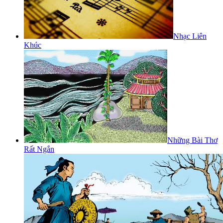
Nhạc Liên
Khúc
Những Bài Thơ
Rất Ngắn