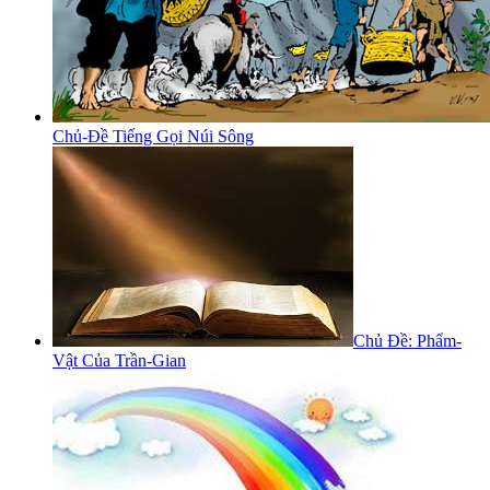
Chủ-Đề Tiếng Gọi Núi Sông
Chủ Đề: Phẩm-
Vật Của Trần-Gian