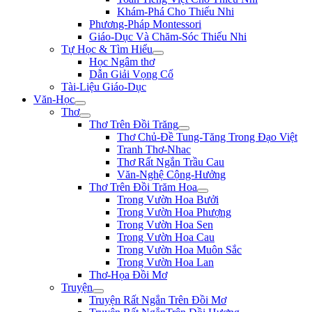
Khám-Phá Cho Thiếu Nhi
Phương-Pháp Montessori
Giáo-Dục Và Chăm-Sóc Thiếu Nhi
Tự Học & Tìm Hiểu
Học Ngâm thơ
Dẫn Giải Vọng Cổ
Tài-Liệu Giáo-Dục
Văn-Học
Thơ
Thơ Trên Đồi Trăng
Thơ Chủ-Đề Tung-Tăng Trong Đạo Việt
Tranh Thơ-Nhac
Thơ Rất Ngắn Trầu Cau
Văn-Nghệ Cộng-Hưởng
Thơ Trên Đồi Trăm Hoa
Trong Vườn Hoa Bưởi
Trong Vườn Hoa Phượng
Trong Vườn Hoa Sen
Trong Vườn Hoa Cau
Trong Vườn Hoa Muôn Sắc
Trong Vườn Hoa Lan
Thơ-Họa Đồi Mơ
Truyện
Truyện Rất Ngắn Trên Đồi Mơ