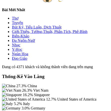
Bài Mới Nhất
Thơ
Truyện
Bút Ký, Tiểu Luận, Dịch Thuật
Giới-Thiệu, Tường-Thuật, Phân-Tích, Phê-Bình
Biên-Khảo
Đa Ngôn-Ngữ
Nhạc
Y-Học
Ngàn Hoa
Đạo Giáo
Đang có 4371 khách và không thành viên đang trên mạng
Thống-Kê Vào Làng
27.3%
China
26.3%
Viet Nam
16.2%
Singapore
12.7%
United States of America
5.2%
Italy
3.0%
Germany