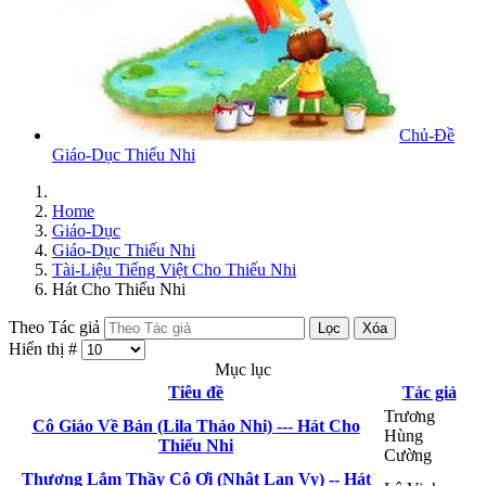
Chủ-Đề
Giáo-Dục Thiếu Nhi
Home
Giáo-Dục
Giáo-Dục Thiếu Nhi
Tài-Liệu Tiếng Việt Cho Thiếu Nhi
Hát Cho Thiếu Nhi
Theo Tác giả
Lọc
Xóa
Hiển thị #
Mục lục
Tiêu đề
Tác giả
Trương
Cô Giáo Về Bản (Lila Thảo Nhi) --- Hát Cho
Hùng
Thiếu Nhi
Cường
Thương Lắm Thầy Cô Ơi (Nhật Lan Vy) -- Hát