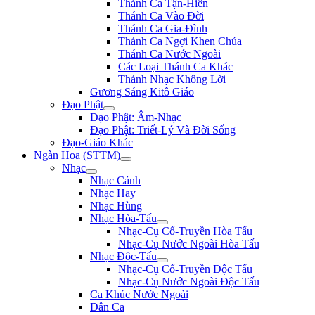
Thánh Ca Tận-Hiến
Thánh Ca Vào Đời
Thánh Ca Gia-Đình
Thánh Ca Ngợi Khen Chúa
Thánh Ca Nước Ngoài
Các Loại Thánh Ca Khác
Thánh Nhạc Không Lời
Gương Sáng Kitô Giáo
Đạo Phật
Đạo Phật: Âm-Nhạc
Đạo Phật: Triết-Lý Và Đời Sống
Đạo-Giáo Khác
Ngàn Hoa (STTM)
Nhạc
Nhạc Cảnh
Nhạc Hay
Nhạc Hùng
Nhạc Hòa-Tấu
Nhạc-Cụ Cổ-Truyền Hòa Tấu
Nhạc-Cụ Nước Ngoài Hòa Tấu
Nhạc Độc-Tấu
Nhạc-Cụ Cổ-Truyền Độc Tấu
Nhạc-Cụ Nước Ngoài Độc Tấu
Ca Khúc Nước Ngoài
Dân Ca