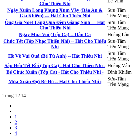
Lê Vinh
Cho Thiếu Nhi
Ngày Xuân Long Phụng Xum Vầy (Bảo An &
Sưu-Tầm
Gia Khiêm) --- Hát Cho Thiếu Nhi
Trên Mạng
Ông Già Noel Tặng Quà Đêm Giáng Sinh --- Hát
Sưu-Tầm
Cho Thiếu Nhi
Trên Mạng
Ngày Mùa Vui (Tốp Ca) -- Dân Ca
Hoàng Lân
Chúc Tết (Tốp Nhạc Thiếu Nhi) -- Hát Cho Thiếu
Sưu-Tầm
Nhi
Trên Mạng
Sưu-Tầm
Hè Về Vui Quá (Bé Tú Anh) -- Hát Thiếu Nhi
Trên Mạng
Sắp Đến Tết Rồi (Tốp Ca) - Hát Cho Thiếu Nhi -
Hoàng Vân
Bé Chúc Xuân (Tốp Ca) - Hát Cho Thiếu Nhi -
Đình Khiêm
Sưu-Tầm
Mùa Xuân Đợi Bé Đó -- Hát Cho Thiếu Nhi i
Trên Mạng
Trang 1 / 14
1
2
3
4