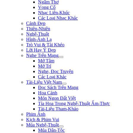
Ngâm Thơ
Vọng Cổ
Nhạc Liên-Khúc
Các Loại Nhạc Khác
Cảnh Đẹp
Thiên-Nhiên
Nghệ-Thuật
Hình-Ảnh Lạ
Trò Vui & Tài Khéo
Lời Hay Ý Đẹp
Nghe Trên Mạng
Mở Tâm
Mở Trí
Nghe, Đọc Truyện
Các Loại Khác
Tài-Liệu Việt Nam
Đọc Sách Trên Mạng
Hoa Cảnh
Món Ngon Đất Việt
Tỉa Hoa Trong Nghệ-Thuật Ẩm-Thực
Tài-Liệu Tham-Khảo
Phim Ảnh
Kịch & Phim Vui
Múa Nghệ-Thuật
Múa Dân-Tộc