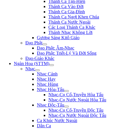
Thánh Ca Tận-Hiến
Thánh Ca Vào Đời
Thánh Ca Gia-Đình
Thánh Ca Ngợi Khen Chúa
Thánh Ca Nước Ngoài
Các Loại Thánh Ca Khác
Thánh Nhạc Không Lời
Gương Sáng Kitô Giáo
Đạo Phật
Đạo Phật: Âm-Nhạc
Đạo Phật: Triết-Lý Và Đời Sống
Đạo-Giáo Khác
Ngàn Hoa (STTM)
Nhạc
Nhạc Cảnh
Nhạc Hay
Nhạc Hùng
Nhạc Hòa-Tấu
Nhạc-Cụ Cổ-Truyền Hòa Tấu
Nhạc-Cụ Nước Ngoài Hòa Tấu
Nhạc Độc-Tấu
Nhạc-Cụ Cổ-Truyền Độc Tấu
Nhạc-Cụ Nước Ngoài Độc Tấu
Ca Khúc Nước Ngoài
Dân Ca