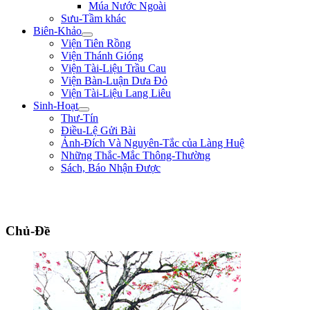
Múa Nước Ngoài
Sưu-Tầm khác
Biên-Khảo
Viện Tiên Rồng
Viện Thánh Gióng
Viện Tài-Liệu Trầu Cau
Viện Bàn-Luận Dưa Đỏ
Viện Tài-Liệu Lang Liêu
Sinh-Hoạt
Thư-Tín
Điều-Lệ Gửi Bài
Ảnh-Đích Và Nguyên-Tắc của Làng Huệ
Những Thắc-Mắc Thông-Thường
Sách, Báo Nhận Được
"Ta thà làm quỷ nước Nam, chứ không thèm làm vương đất Bắc." ** Trần
Bình Trọng **
Chủ-Đề