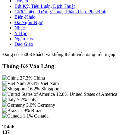
Truyện
Bút Ký, Tiểu Luận, Dịch Thuật
Giới-Thiệu, Tường-Thuật, Phân-Tích, Phê-Bình
Biên-Khảo
Đa Ngôn-Ngữ
Nhạc
Y-Học
Ngàn Hoa
Đạo Giáo
Đang có 16003 khách và không thành viên đang trên mạng
Thống-Kê Vào Làng
27.3%
China
26.3%
Viet Nam
16.2%
Singapore
12.8%
United States of America
5.2%
Italy
3.0%
Germany
1.9%
Brazil
1.1%
Canada
Total:
137