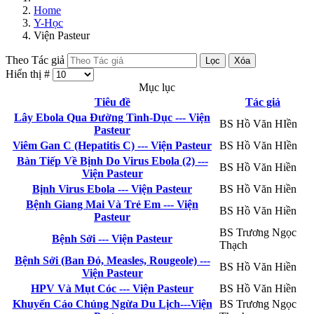
Home
Y-Học
Viện Pasteur
Theo Tác giả
Lọc
Xóa
Hiển thị #
Mục lục
Tiêu đề
Tác giả
Lây Ebola Qua Đường Tình-Dục --- Viện
BS Hồ Văn HIền
Pasteur
Viêm Gan C (Hepatitis C) --- Viện Pasteur
BS Hồ Văn HIền
Bàn Tiếp Về Bịnh Do Virus Ebola (2) ---
BS Hồ Văn Hiền
Viện Pasteur
Bịnh Virus Ebola --- Viện Pasteur
BS Hồ Văn Hiền
Bệnh Giang Mai Và Trẻ Em --- Viện
BS Hồ Văn Hiền
Pasteur
BS Trương Ngọc
Bệnh Sởi --- Viện Pasteur
Thạch
Bệnh Sởi (Ban Đỏ, Measles, Rougeole) ---
BS Hồ Văn Hiền
Viện Pasteur
HPV Và Mụt Cóc --- Viện Pasteur
BS Hồ Văn Hiền
Khuyến Cáo Chủng Ngừa Du Lịch---Viện
BS Trương Ngọc