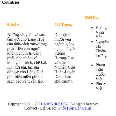
Countries
Phối-Hợp
Điều-Lệ
Chủ-Trương
Hoàng
Vĩnh
Những sáng-tác và sưu-
Do một số
Yên
tầm gửi cho Làng Huệ
người yêu
Nguyễn
cần tính-cách xây-dựng,
ngành giáo-
Thị
phát-triển con người;
dục, nhà giáo,
Thiên-
không chính-trị đảng
trưởng
Tường
phái, phe nhóm và
Hướng-Đạo
không chỉ-trích, chê-bai.
và toán
Phạm
Khi gửi bài, tác-giả
Nghiên-Cứu
Trần
đồng-ý cho Làng Huệ
Huấn-Luyện
Quốc-
phổ-biến miễn-phí trên
Dấn-Thân
Việt
sách báo và tuyển-tập.
chủ-trương.
Phù-Sa
Việt
Copyright © 2011-2024
LANG HUE.ORG
- All Rights Reserved -
Contact / Liên-Lạc:
Phối Hợp Làng Huệ