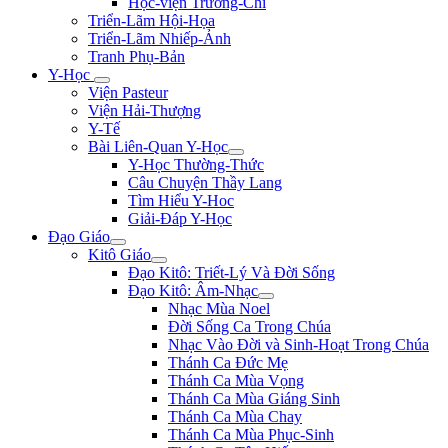
Học-viện Trương-Chi
Triển-Lãm Hội-Họa
Triển-Lãm Nhiếp-Ảnh
Tranh Phụ-Bản
Y-Học
Viện Pasteur
Viện Hải-Thượng
Y-Tế
Bài Liên-Quan Y-Học
Y-Học Thường-Thức
Câu Chuyện Thầy Lang
Tìm Hiểu Y-Hoc
Giải-Đáp Y-Học
Đạo Giáo
Kitô Giáo
Đạo Kitô: Triết-Lý Và Đời Sống
Đạo Kitô: Âm-Nhạc
Nhạc Mùa Noel
Đời Sống Ca Trong Chúa
Nhạc Vào Đời và Sinh-Hoạt Trong Chúa
Thánh Ca Đức Mẹ
Thánh Ca Mùa Vọng
Thánh Ca Mùa Giáng Sinh
Thánh Ca Mùa Chay
Thánh Ca Mùa Phục-Sinh