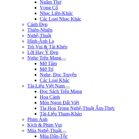
Ngâm Thơ
Vọng Cổ
Nhạc Liên-Khúc
Các Loại Nhạc Khác
Cảnh Đẹp
Thiên-Nhiên
Nghệ-Thuật
Hình-Ảnh Lạ
Trò Vui & Tài Khéo
Lời Hay Ý Đẹp
Nghe Trên Mạng
Mở Tâm
Mở Trí
Nghe, Đọc Truyện
Các Loại Khác
Tài-Liệu Việt Nam
Đọc Sách Trên Mạng
Hoa Cảnh
Món Ngon Đất Việt
Tỉa Hoa Trong Nghệ-Thuật Ẩm-Thực
Tài-Liệu Tham-Khảo
Phim Ảnh
Kịch & Phim Vui
Múa Nghệ-Thuật
Múa Dân-Tộc