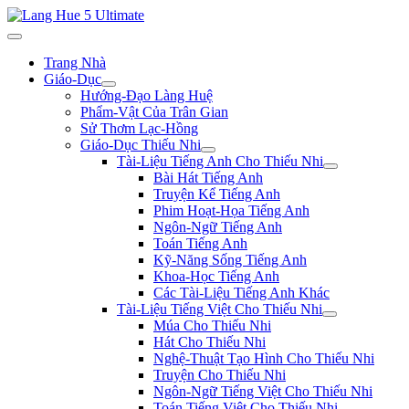
Trang Nhà
Giáo-Dục
Hướng-Đạo Làng Huệ
Phẩm-Vật Của Trân Gian
Sử Thơm Lạc-Hồng
Giáo-Dục Thiếu Nhi
Tài-Liệu Tiếng Anh Cho Thiếu Nhi
Bài Hát Tiếng Anh
Truyện Kể Tiếng Anh
Phim Hoạt-Họa Tiếng Anh
Ngôn-Ngữ Tiếng Anh
Toán Tiếng Anh
Kỹ-Năng Sống Tiếng Anh
Khoa-Học Tiếng Anh
Các Tài-Liệu Tiếng Anh Khác
Tài-Liệu Tiếng Việt Cho Thiếu Nhi
Múa Cho Thiếu Nhi
Hát Cho Thiếu Nhi
Nghệ-Thuật Tạo Hình Cho Thiếu Nhi
Truyện Cho Thiếu Nhi
Ngôn-Ngữ Tiếng Việt Cho Thiếu Nhi
Toán Tiếng Việt Cho Thiếu Nhi