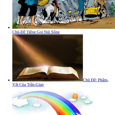
Chủ-Đề Tiếng Gọi Núi Sông
Chủ Đề: Phẩm-
Vật Của Trần-Gian