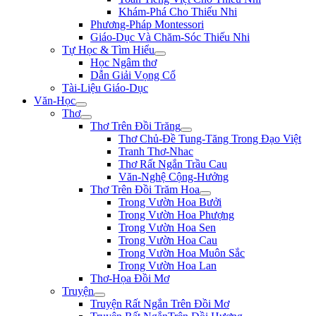
Khám-Phá Cho Thiếu Nhi
Phương-Pháp Montessori
Giáo-Dục Và Chăm-Sóc Thiếu Nhi
Tự Học & Tìm Hiểu
Học Ngâm thơ
Dẫn Giải Vọng Cổ
Tài-Liệu Giáo-Dục
Văn-Học
Thơ
Thơ Trên Đồi Trăng
Thơ Chủ-Đề Tung-Tăng Trong Đạo Việt
Tranh Thơ-Nhac
Thơ Rất Ngắn Trầu Cau
Văn-Nghệ Cộng-Hưởng
Thơ Trên Đồi Trăm Hoa
Trong Vườn Hoa Bưởi
Trong Vườn Hoa Phượng
Trong Vườn Hoa Sen
Trong Vườn Hoa Cau
Trong Vườn Hoa Muôn Sắc
Trong Vườn Hoa Lan
Thơ-Họa Đồi Mơ
Truyện
Truyện Rất Ngắn Trên Đồi Mơ