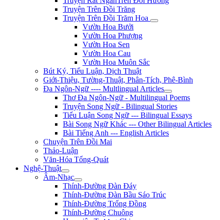
Truyện Rất NgắnTrên Đồi Hương
Truyện Trên Đồi Trăng
Truyện Trên Đồi Trăm Hoa
Vườn Hoa Bưởi
Vườn Hoa Phượng
Vườn Hoa Sen
Vườn Hoa Cau
Vườn Hoa Muôn Sắc
Bút Ký, Tiểu Luận, Dịch Thuật
Giới-Thiệu, Tường-Thuật, Phân-Tích, Phê-Bình
Đa Ngôn-Ngữ ---- Multlingual Articles
Thơ Đa Ngôn-Ngữ - Multilingual Poems
Truyện Song Ngữ - Bilingual Stories
Tiểu Luận Song Ngữ --- Bilingual Essays
Bài Song Ngữ Khác --- Other Bilingual Articles
Bài Tiếng Anh --- English Articles
Chuyện Trên Đồi Mai
Thảo-Luận
Văn-Hóa Tổng-Quát
Nghệ-Thuật
Âm-Nhạc
Thính-Đường Đàn Đáy
Thính-Đường Đàn Bầu Sáo Trúc
Thính-Đường Trống Đồng
Thính-Đường Chuông