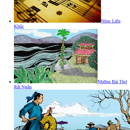
Nhạc Liên
Khúc
Những Bài Thơ
Rất Ngắn