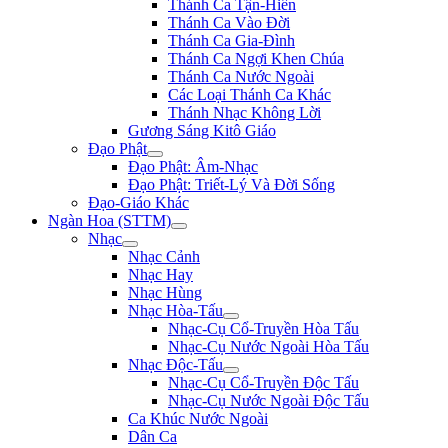
Thánh Ca Tận-Hiến
Thánh Ca Vào Đời
Thánh Ca Gia-Đình
Thánh Ca Ngợi Khen Chúa
Thánh Ca Nước Ngoài
Các Loại Thánh Ca Khác
Thánh Nhạc Không Lời
Gương Sáng Kitô Giáo
Đạo Phật
Đạo Phật: Âm-Nhạc
Đạo Phật: Triết-Lý Và Đời Sống
Đạo-Giáo Khác
Ngàn Hoa (STTM)
Nhạc
Nhạc Cảnh
Nhạc Hay
Nhạc Hùng
Nhạc Hòa-Tấu
Nhạc-Cụ Cổ-Truyền Hòa Tấu
Nhạc-Cụ Nước Ngoài Hòa Tấu
Nhạc Độc-Tấu
Nhạc-Cụ Cổ-Truyền Độc Tấu
Nhạc-Cụ Nước Ngoài Độc Tấu
Ca Khúc Nước Ngoài
Dân Ca