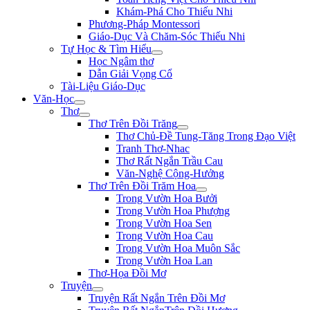
Khám-Phá Cho Thiếu Nhi
Phương-Pháp Montessori
Giáo-Dục Và Chăm-Sóc Thiếu Nhi
Tự Học & Tìm Hiểu
Học Ngâm thơ
Dẫn Giải Vọng Cổ
Tài-Liệu Giáo-Dục
Văn-Học
Thơ
Thơ Trên Đồi Trăng
Thơ Chủ-Đề Tung-Tăng Trong Đạo Việt
Tranh Thơ-Nhac
Thơ Rất Ngắn Trầu Cau
Văn-Nghệ Cộng-Hưởng
Thơ Trên Đồi Trăm Hoa
Trong Vườn Hoa Bưởi
Trong Vườn Hoa Phượng
Trong Vườn Hoa Sen
Trong Vườn Hoa Cau
Trong Vườn Hoa Muôn Sắc
Trong Vườn Hoa Lan
Thơ-Họa Đồi Mơ
Truyện
Truyện Rất Ngắn Trên Đồi Mơ