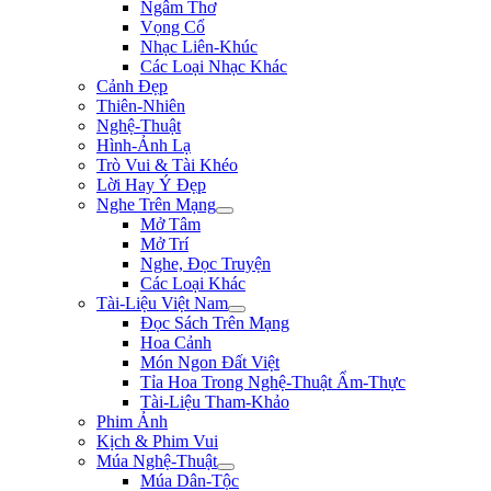
Ngâm Thơ
Vọng Cổ
Nhạc Liên-Khúc
Các Loại Nhạc Khác
Cảnh Đẹp
Thiên-Nhiên
Nghệ-Thuật
Hình-Ảnh Lạ
Trò Vui & Tài Khéo
Lời Hay Ý Đẹp
Nghe Trên Mạng
Mở Tâm
Mở Trí
Nghe, Đọc Truyện
Các Loại Khác
Tài-Liệu Việt Nam
Đọc Sách Trên Mạng
Hoa Cảnh
Món Ngon Đất Việt
Tỉa Hoa Trong Nghệ-Thuật Ẩm-Thực
Tài-Liệu Tham-Khảo
Phim Ảnh
Kịch & Phim Vui
Múa Nghệ-Thuật
Múa Dân-Tộc