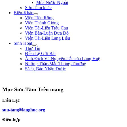
Múa Nước Ngoài
Sưu-Tầm khác
Biên-Khảo
Viện Tiên Rồng
Viện Thánh Gióng
Viện Tài-Liệu Trầu Cau
Viện Bàn-Luận Dưa Đỏ
Viện Tài-Liệu Lang Liêu
Sinh-Hoạt
Thư-Tín
Điều-Lệ Gửi Bài
Ảnh-Đích Và Nguyên-Tắc của Làng Huệ
Những Thắc-Mắc Thông-Thường
Sách, Báo Nhận Được
"Ta muốn cưỡi cơn gió mạnh, đạp làn sóng dữ, chém cá tràng-kình ở Biển Đông,
Mục Sưu-Tầm Trên mạng
Liên Lạc
suu-tam@langhue.org
Điều-hợp