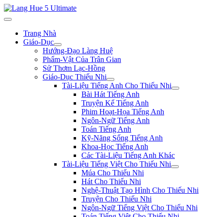
Trang Nhà
Giáo-Dục
Hướng-Đạo Làng Huệ
Phẩm-Vật Của Trân Gian
Sử Thơm Lạc-Hồng
Giáo-Dục Thiếu Nhi
Tài-Liệu Tiếng Anh Cho Thiếu Nhi
Bài Hát Tiếng Anh
Truyện Kể Tiếng Anh
Phim Hoạt-Họa Tiếng Anh
Ngôn-Ngữ Tiếng Anh
Toán Tiếng Anh
Kỹ-Năng Sống Tiếng Anh
Khoa-Học Tiếng Anh
Các Tài-Liệu Tiếng Anh Khác
Tài-Liệu Tiếng Việt Cho Thiếu Nhi
Múa Cho Thiếu Nhi
Hát Cho Thiếu Nhi
Nghệ-Thuật Tạo Hình Cho Thiếu Nhi
Truyện Cho Thiếu Nhi
Ngôn-Ngữ Tiếng Việt Cho Thiếu Nhi
Toán Tiếng Việt Cho Thiếu Nhi