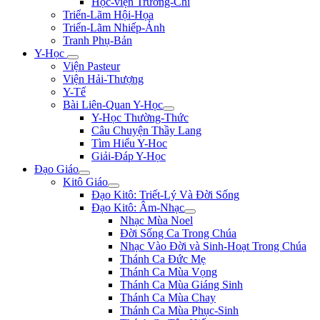
Học-viện Trương-Chi
Triển-Lãm Hội-Họa
Triển-Lãm Nhiếp-Ảnh
Tranh Phụ-Bản
Y-Học
Viện Pasteur
Viện Hải-Thượng
Y-Tế
Bài Liên-Quan Y-Học
Y-Học Thường-Thức
Câu Chuyện Thầy Lang
Tìm Hiểu Y-Hoc
Giải-Đáp Y-Học
Đạo Giáo
Kitô Giáo
Đạo Kitô: Triết-Lý Và Đời Sống
Đạo Kitô: Âm-Nhạc
Nhạc Mùa Noel
Đời Sống Ca Trong Chúa
Nhạc Vào Đời và Sinh-Hoạt Trong Chúa
Thánh Ca Đức Mẹ
Thánh Ca Mùa Vọng
Thánh Ca Mùa Giáng Sinh
Thánh Ca Mùa Chay
Thánh Ca Mùa Phục-Sinh