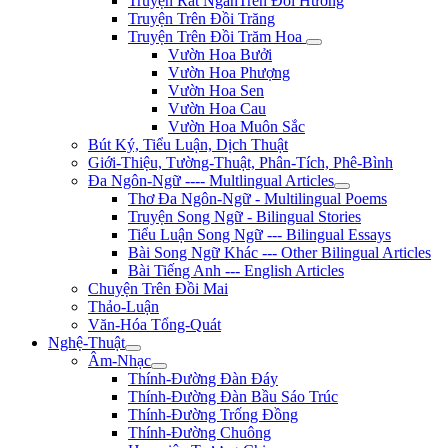
Truyện Rất NgắnTrên Đồi Hương
Truyện Trên Đồi Trăng
Truyện Trên Đồi Trăm Hoa
Vườn Hoa Bưởi
Vườn Hoa Phượng
Vườn Hoa Sen
Vườn Hoa Cau
Vườn Hoa Muôn Sắc
Bút Ký, Tiểu Luận, Dịch Thuật
Giới-Thiệu, Tường-Thuật, Phân-Tích, Phê-Bình
Đa Ngôn-Ngữ ---- Multlingual Articles
Thơ Đa Ngôn-Ngữ - Multilingual Poems
Truyện Song Ngữ - Bilingual Stories
Tiểu Luận Song Ngữ --- Bilingual Essays
Bài Song Ngữ Khác --- Other Bilingual Articles
Bài Tiếng Anh --- English Articles
Chuyện Trên Đồi Mai
Thảo-Luận
Văn-Hóa Tổng-Quát
Nghệ-Thuật
Âm-Nhạc
Thính-Đường Đàn Đáy
Thính-Đường Đàn Bầu Sáo Trúc
Thính-Đường Trống Đồng
Thính-Đường Chuông