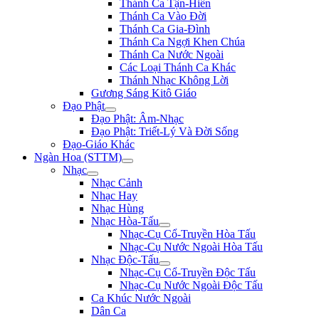
Thánh Ca Tận-Hiến
Thánh Ca Vào Đời
Thánh Ca Gia-Đình
Thánh Ca Ngợi Khen Chúa
Thánh Ca Nước Ngoài
Các Loại Thánh Ca Khác
Thánh Nhạc Không Lời
Gương Sáng Kitô Giáo
Đạo Phật
Đạo Phật: Âm-Nhạc
Đạo Phật: Triết-Lý Và Đời Sống
Đạo-Giáo Khác
Ngàn Hoa (STTM)
Nhạc
Nhạc Cảnh
Nhạc Hay
Nhạc Hùng
Nhạc Hòa-Tấu
Nhạc-Cụ Cổ-Truyền Hòa Tấu
Nhạc-Cụ Nước Ngoài Hòa Tấu
Nhạc Độc-Tấu
Nhạc-Cụ Cổ-Truyền Độc Tấu
Nhạc-Cụ Nước Ngoài Độc Tấu
Ca Khúc Nước Ngoài
Dân Ca