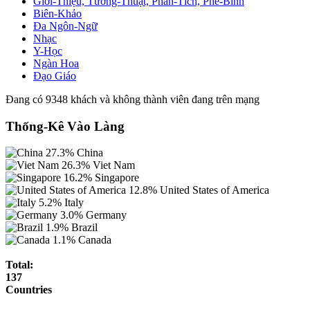
Giới-Thiệu, Tường-Thuật, Phân-Tích, Phê-Bình
Biên-Khảo
Đa Ngôn-Ngữ
Nhạc
Y-Học
Ngàn Hoa
Đạo Giáo
Đang có 9348 khách và không thành viên đang trên mạng
Thống-Kê Vào Làng
27.3%
China
26.3%
Viet Nam
16.2%
Singapore
12.8%
United States of America
5.2%
Italy
3.0%
Germany
1.9%
Brazil
1.1%
Canada
Total:
137
Countries