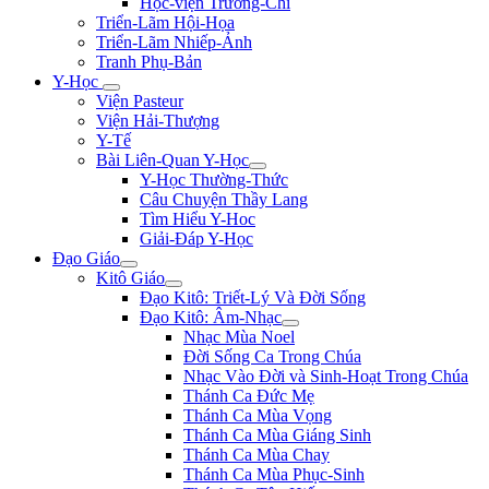
Học-viện Trương-Chi
Triển-Lãm Hội-Họa
Triển-Lãm Nhiếp-Ảnh
Tranh Phụ-Bản
Y-Học
Viện Pasteur
Viện Hải-Thượng
Y-Tế
Bài Liên-Quan Y-Học
Y-Học Thường-Thức
Câu Chuyện Thầy Lang
Tìm Hiểu Y-Hoc
Giải-Đáp Y-Học
Đạo Giáo
Kitô Giáo
Đạo Kitô: Triết-Lý Và Đời Sống
Đạo Kitô: Âm-Nhạc
Nhạc Mùa Noel
Đời Sống Ca Trong Chúa
Nhạc Vào Đời và Sinh-Hoạt Trong Chúa
Thánh Ca Đức Mẹ
Thánh Ca Mùa Vọng
Thánh Ca Mùa Giáng Sinh
Thánh Ca Mùa Chay
Thánh Ca Mùa Phục-Sinh