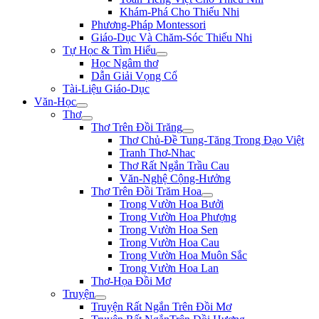
Khám-Phá Cho Thiếu Nhi
Phương-Pháp Montessori
Giáo-Dục Và Chăm-Sóc Thiếu Nhi
Tự Học & Tìm Hiểu
Học Ngâm thơ
Dẫn Giải Vọng Cổ
Tài-Liệu Giáo-Dục
Văn-Học
Thơ
Thơ Trên Đồi Trăng
Thơ Chủ-Đề Tung-Tăng Trong Đạo Việt
Tranh Thơ-Nhac
Thơ Rất Ngắn Trầu Cau
Văn-Nghệ Cộng-Hưởng
Thơ Trên Đồi Trăm Hoa
Trong Vườn Hoa Bưởi
Trong Vườn Hoa Phượng
Trong Vườn Hoa Sen
Trong Vườn Hoa Cau
Trong Vườn Hoa Muôn Sắc
Trong Vườn Hoa Lan
Thơ-Họa Đồi Mơ
Truyện
Truyện Rất Ngắn Trên Đồi Mơ