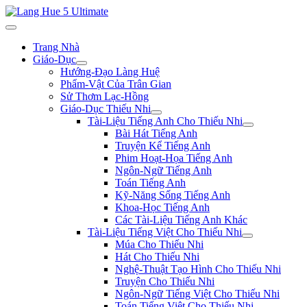
Trang Nhà
Giáo-Dục
Hướng-Đạo Làng Huệ
Phẩm-Vật Của Trân Gian
Sử Thơm Lạc-Hồng
Giáo-Dục Thiếu Nhi
Tài-Liệu Tiếng Anh Cho Thiếu Nhi
Bài Hát Tiếng Anh
Truyện Kể Tiếng Anh
Phim Hoạt-Họa Tiếng Anh
Ngôn-Ngữ Tiếng Anh
Toán Tiếng Anh
Kỹ-Năng Sống Tiếng Anh
Khoa-Học Tiếng Anh
Các Tài-Liệu Tiếng Anh Khác
Tài-Liệu Tiếng Việt Cho Thiếu Nhi
Múa Cho Thiếu Nhi
Hát Cho Thiếu Nhi
Nghệ-Thuật Tạo Hình Cho Thiếu Nhi
Truyện Cho Thiếu Nhi
Ngôn-Ngữ Tiếng Việt Cho Thiếu Nhi
Toán Tiếng Việt Cho Thiếu Nhi