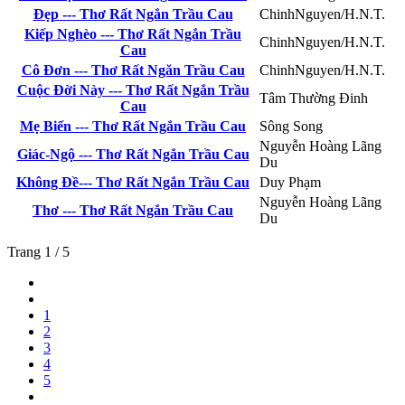
Đẹp --- Thơ Rất Ngắn Trầu Cau
ChinhNguyen/H.N.T.
Kiếp Nghèo --- Thơ Rất Ngắn Trầu
ChinhNguyen/H.N.T.
Cau
Cô Đơn --- Thơ Rất Ngăn Trầu Cau
ChinhNguyen/H.N.T.
Cuộc Đời Này --- Thơ Rất Ngắn Trầu
Tâm Thường Đinh
Cau
Mẹ Biển --- Thơ Rất Ngắn Trầu Cau
Sông Song
Nguyễn Hoàng Lãng
Giác-Ngộ --- Thơ Rất Ngắn Trầu Cau
Du
Không Đề--- Thơ Rất Ngắn Trầu Cau
Duy Phạm
Nguyễn Hoàng Lãng
Thơ --- Thơ Rất Ngắn Trầu Cau
Du
Trang 1 / 5
1
2
3
4
5