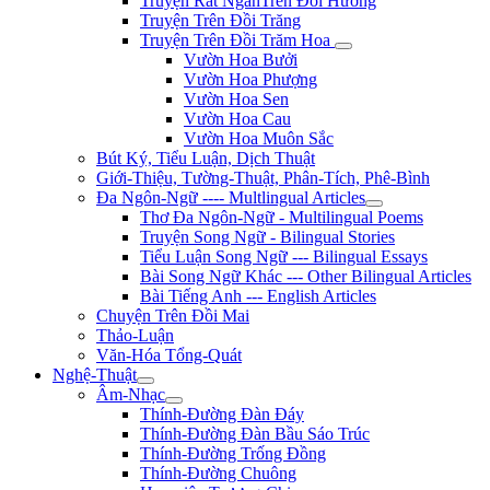
Truyện Rất NgắnTrên Đồi Hương
Truyện Trên Đồi Trăng
Truyện Trên Đồi Trăm Hoa
Vườn Hoa Bưởi
Vườn Hoa Phượng
Vườn Hoa Sen
Vườn Hoa Cau
Vườn Hoa Muôn Sắc
Bút Ký, Tiểu Luận, Dịch Thuật
Giới-Thiệu, Tường-Thuật, Phân-Tích, Phê-Bình
Đa Ngôn-Ngữ ---- Multlingual Articles
Thơ Đa Ngôn-Ngữ - Multilingual Poems
Truyện Song Ngữ - Bilingual Stories
Tiểu Luận Song Ngữ --- Bilingual Essays
Bài Song Ngữ Khác --- Other Bilingual Articles
Bài Tiếng Anh --- English Articles
Chuyện Trên Đồi Mai
Thảo-Luận
Văn-Hóa Tổng-Quát
Nghệ-Thuật
Âm-Nhạc
Thính-Đường Đàn Đáy
Thính-Đường Đàn Bầu Sáo Trúc
Thính-Đường Trống Đồng
Thính-Đường Chuông