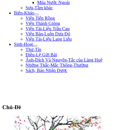
Múa Nước Ngoài
Sưu-Tầm khác
Biên-Khảo
Viện Tiên Rồng
Viện Thánh Gióng
Viện Tài-Liệu Trầu Cau
Viện Bàn-Luận Dưa Đỏ
Viện Tài-Liệu Lang Liêu
Sinh-Hoạt
Thư-Tín
Điều-Lệ Gửi Bài
Ảnh-Đích Và Nguyên-Tắc của Làng Huệ
Những Thắc-Mắc Thông-Thường
Sách, Báo Nhận Được
"Nếu trong nước hay có loạn là vì nhân-dân bị thiếu-thốn. Từ nay sắp tới,
lương-bổng của ta là 500$ một tháng thì ta chỉ lãnh 200$ mà thôi, còn lại
300$ ta giao cho các thầy đem ra giúp-đỡ kẻ nghèo-khó." ** Duy-Tân **
(năm 8 tuổi)
Chủ-Đề