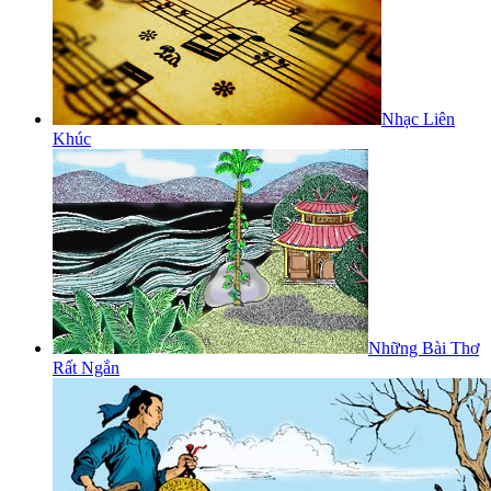
Nhạc Liên
Khúc
Những Bài Thơ
Rất Ngắn