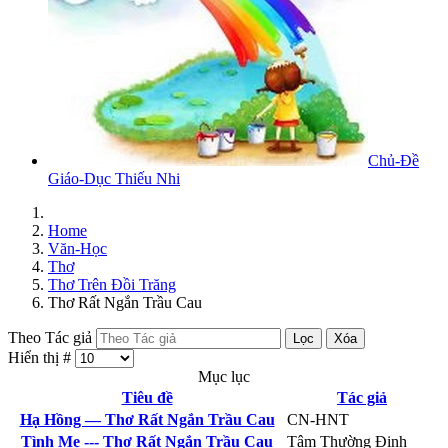
Chủ-Đề
Giáo-Dục Thiếu Nhi
Home
Văn-Học
Thơ
Thơ Trên Đồi Trăng
Thơ Rất Ngắn Trầu Cau
Theo Tác giả
Lọc
Xóa
Hiển thị #
Mục lục
Tiêu đề
Tác giả
Hạ Hồng — Thơ Rất Ngắn Trầu Cau
CN-HNT
Tình Mẹ --- Thơ Rất Ngắn Trầu Cau
Tâm Thường Đinh