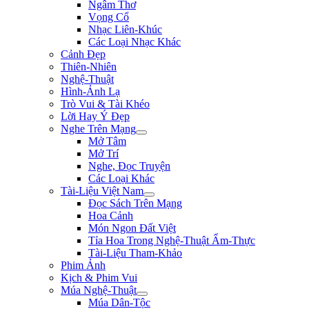
Ngâm Thơ
Vọng Cổ
Nhạc Liên-Khúc
Các Loại Nhạc Khác
Cảnh Đẹp
Thiên-Nhiên
Nghệ-Thuật
Hình-Ảnh Lạ
Trò Vui & Tài Khéo
Lời Hay Ý Đẹp
Nghe Trên Mạng
Mở Tâm
Mở Trí
Nghe, Đọc Truyện
Các Loại Khác
Tài-Liệu Việt Nam
Đọc Sách Trên Mạng
Hoa Cảnh
Món Ngon Đất Việt
Tỉa Hoa Trong Nghệ-Thuật Ẩm-Thực
Tài-Liệu Tham-Khảo
Phim Ảnh
Kịch & Phim Vui
Múa Nghệ-Thuật
Múa Dân-Tộc