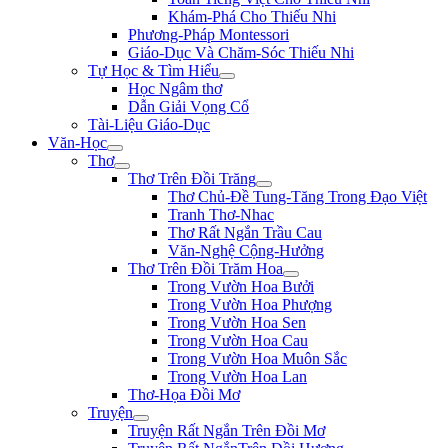
Khám-Phá Cho Thiếu Nhi
Phương-Pháp Montessori
Giáo-Dục Và Chăm-Sóc Thiếu Nhi
Tự Học & Tìm Hiểu
Học Ngâm thơ
Dẫn Giải Vọng Cổ
Tài-Liệu Giáo-Dục
Văn-Học
Thơ
Thơ Trên Đồi Trăng
Thơ Chủ-Đề Tung-Tăng Trong Đạo Việt
Tranh Thơ-Nhac
Thơ Rất Ngắn Trầu Cau
Văn-Nghệ Cộng-Hưởng
Thơ Trên Đồi Trăm Hoa
Trong Vườn Hoa Bưởi
Trong Vườn Hoa Phượng
Trong Vườn Hoa Sen
Trong Vườn Hoa Cau
Trong Vườn Hoa Muôn Sắc
Trong Vườn Hoa Lan
Thơ-Họa Đồi Mơ
Truyện
Truyện Rất Ngắn Trên Đồi Mơ