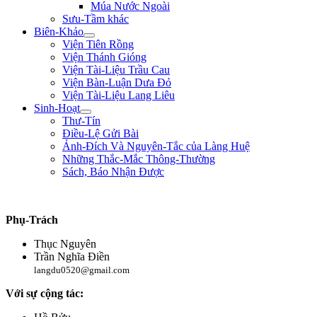
Múa Nước Ngoài
Sưu-Tầm khác
Biên-Khảo
Viện Tiên Rồng
Viện Thánh Gióng
Viện Tài-Liệu Trầu Cau
Viện Bàn-Luận Dưa Đỏ
Viện Tài-Liệu Lang Liêu
Sinh-Hoạt
Thư-Tín
Điều-Lệ Gửi Bài
Ảnh-Đích Và Nguyên-Tắc của Làng Huệ
Những Thắc-Mắc Thông-Thường
Sách, Báo Nhận Được
"Làm trai sinh ở trên đời, nên giúp nạn lớn, lập công to, để tiếng thơm muôn đờ
Phụ-Trách
Thục Nguyên
Trần Nghĩa Điền
langdu0520@gmail.com
Với sự cộng tác: