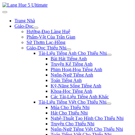
Trang Nhà
Giáo-Dục
Hướng-Đạo Làng Huệ
Phẩm-Vật Của Trân Gian
Sử Thơm Lạc-Hồng
Giáo-Dục Thiếu Nhi
Tài-Liệu Tiếng Anh Cho Thiếu Nhi
Bài Hát Tiếng Anh
Truyện Kể Tiếng Anh
Phim Hoạt-Họa Tiếng Anh
Ngôn-Ngữ Tiếng Anh
Toán Tiếng Anh
Kỹ-Năng Sống Tiếng Anh
Khoa-Học Tiếng Anh
Các Tài-Liệu Tiếng Anh Khác
Tài-Liệu Tiếng Việt Cho Thiếu Nhi
Múa Cho Thiếu Nhi
Hát Cho Thiếu Nhi
Nghệ-Thuật Tạo Hình Cho Thiếu Nhi
Truyện Cho Thiếu Nhi
Ngôn-Ngữ Tiếng Việt Cho Thiếu Nhi
Toán Tiếng Việt Cho Thiếu Nhi