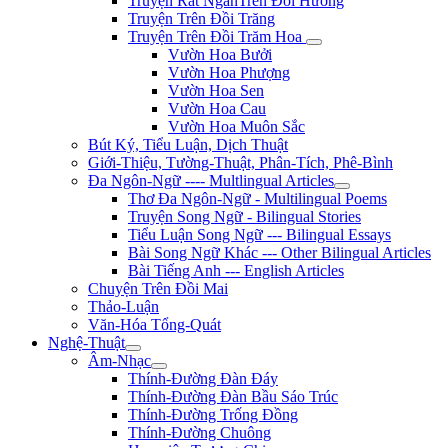
Truyện Rất NgắnTrên Đồi Hương
Truyện Trên Đồi Trăng
Truyện Trên Đồi Trăm Hoa
Vườn Hoa Bưởi
Vườn Hoa Phượng
Vườn Hoa Sen
Vườn Hoa Cau
Vườn Hoa Muôn Sắc
Bút Ký, Tiểu Luận, Dịch Thuật
Giới-Thiệu, Tường-Thuật, Phân-Tích, Phê-Bình
Đa Ngôn-Ngữ ---- Multlingual Articles
Thơ Đa Ngôn-Ngữ - Multilingual Poems
Truyện Song Ngữ - Bilingual Stories
Tiểu Luận Song Ngữ --- Bilingual Essays
Bài Song Ngữ Khác --- Other Bilingual Articles
Bài Tiếng Anh --- English Articles
Chuyện Trên Đồi Mai
Thảo-Luận
Văn-Hóa Tổng-Quát
Nghệ-Thuật
Âm-Nhạc
Thính-Đường Đàn Đáy
Thính-Đường Đàn Bầu Sáo Trúc
Thính-Đường Trống Đồng
Thính-Đường Chuông