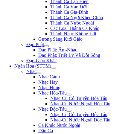
Thánh Ca Tận-Hiến
Thánh Ca Vào Đời
Thánh Ca Gia-Đình
Thánh Ca Ngợi Khen Chúa
Thánh Ca Nước Ngoài
Các Loại Thánh Ca Khác
Thánh Nhạc Không Lời
Gương Sáng Kitô Giáo
Đạo Phật
Đạo Phật: Âm-Nhạc
Đạo Phật: Triết-Lý Và Đời Sống
Đạo-Giáo Khác
Ngàn Hoa (STTM)
Nhạc
Nhạc Cảnh
Nhạc Hay
Nhạc Hùng
Nhạc Hòa-Tấu
Nhạc-Cụ Cổ-Truyền Hòa Tấu
Nhạc-Cụ Nước Ngoài Hòa Tấu
Nhạc Độc-Tấu
Nhạc-Cụ Cổ-Truyền Độc Tấu
Nhạc-Cụ Nước Ngoài Độc Tấu
Ca Khúc Nước Ngoài
Dân Ca