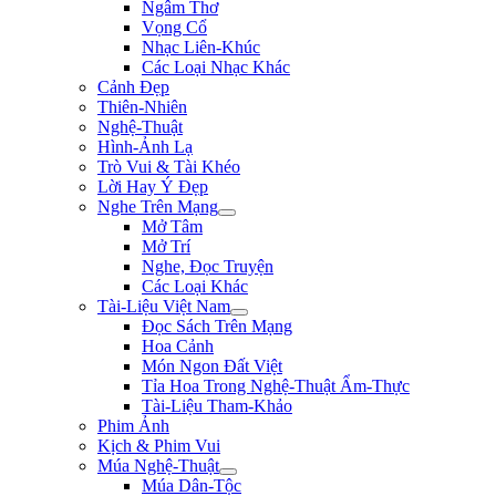
Ngâm Thơ
Vọng Cổ
Nhạc Liên-Khúc
Các Loại Nhạc Khác
Cảnh Đẹp
Thiên-Nhiên
Nghệ-Thuật
Hình-Ảnh Lạ
Trò Vui & Tài Khéo
Lời Hay Ý Đẹp
Nghe Trên Mạng
Mở Tâm
Mở Trí
Nghe, Đọc Truyện
Các Loại Khác
Tài-Liệu Việt Nam
Đọc Sách Trên Mạng
Hoa Cảnh
Món Ngon Đất Việt
Tỉa Hoa Trong Nghệ-Thuật Ẩm-Thực
Tài-Liệu Tham-Khảo
Phim Ảnh
Kịch & Phim Vui
Múa Nghệ-Thuật
Múa Dân-Tộc