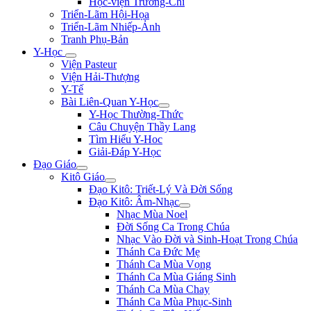
Học-viện Trương-Chi
Triển-Lãm Hội-Họa
Triển-Lãm Nhiếp-Ảnh
Tranh Phụ-Bản
Y-Học
Viện Pasteur
Viện Hải-Thượng
Y-Tế
Bài Liên-Quan Y-Học
Y-Học Thường-Thức
Câu Chuyện Thầy Lang
Tìm Hiểu Y-Hoc
Giải-Đáp Y-Học
Đạo Giáo
Kitô Giáo
Đạo Kitô: Triết-Lý Và Đời Sống
Đạo Kitô: Âm-Nhạc
Nhạc Mùa Noel
Đời Sống Ca Trong Chúa
Nhạc Vào Đời và Sinh-Hoạt Trong Chúa
Thánh Ca Đức Mẹ
Thánh Ca Mùa Vọng
Thánh Ca Mùa Giáng Sinh
Thánh Ca Mùa Chay
Thánh Ca Mùa Phục-Sinh