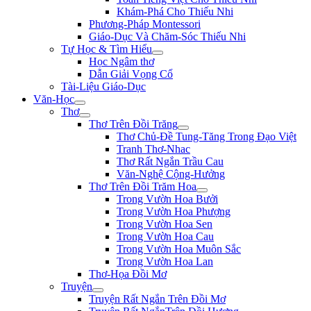
Khám-Phá Cho Thiếu Nhi
Phương-Pháp Montessori
Giáo-Dục Và Chăm-Sóc Thiếu Nhi
Tự Học & Tìm Hiểu
Học Ngâm thơ
Dẫn Giải Vọng Cổ
Tài-Liệu Giáo-Dục
Văn-Học
Thơ
Thơ Trên Đồi Trăng
Thơ Chủ-Đề Tung-Tăng Trong Đạo Việt
Tranh Thơ-Nhac
Thơ Rất Ngắn Trầu Cau
Văn-Nghệ Cộng-Hưởng
Thơ Trên Đồi Trăm Hoa
Trong Vườn Hoa Bưởi
Trong Vườn Hoa Phượng
Trong Vườn Hoa Sen
Trong Vườn Hoa Cau
Trong Vườn Hoa Muôn Sắc
Trong Vườn Hoa Lan
Thơ-Họa Đồi Mơ
Truyện
Truyện Rất Ngắn Trên Đồi Mơ