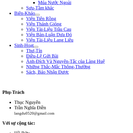
Múa Nước Ngoài
Sưu-Tầm khác
Biên-Khảo
Viện Tiên Rồng
Viện Thánh Gióng
Viện Tài-Liệu Trầu Cau
Viện Bàn-Luận Dưa Đỏ
Viện Tài-Liệu Lang Liêu
Sinh-Hoạt
Thư-Tín
Điều-Lệ Gửi Bài
Ảnh-Đích Và Nguyên-Tắc của Làng Huệ
Những Thắc-Mắc Thông-Thường
Sách, Báo Nhận Được
"Nếu trong nước hay có loạn là vì nhân-dân bị thiếu-thốn. Từ nay sắp tới, lươn
Phụ-Trách
Thục Nguyên
Trần Nghĩa Điền
langdu0520@gmail.com
Với sự cộng tác: