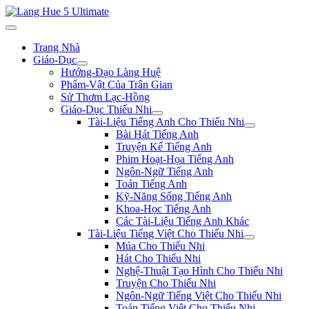
Trang Nhà
Giáo-Dục
Hướng-Đạo Làng Huệ
Phẩm-Vật Của Trân Gian
Sử Thơm Lạc-Hồng
Giáo-Dục Thiếu Nhi
Tài-Liệu Tiếng Anh Cho Thiếu Nhi
Bài Hát Tiếng Anh
Truyện Kể Tiếng Anh
Phim Hoạt-Họa Tiếng Anh
Ngôn-Ngữ Tiếng Anh
Toán Tiếng Anh
Kỹ-Năng Sống Tiếng Anh
Khoa-Học Tiếng Anh
Các Tài-Liệu Tiếng Anh Khác
Tài-Liệu Tiếng Việt Cho Thiếu Nhi
Múa Cho Thiếu Nhi
Hát Cho Thiếu Nhi
Nghệ-Thuật Tạo Hình Cho Thiếu Nhi
Truyện Cho Thiếu Nhi
Ngôn-Ngữ Tiếng Việt Cho Thiếu Nhi
Toán Tiếng Việt Cho Thiếu Nhi