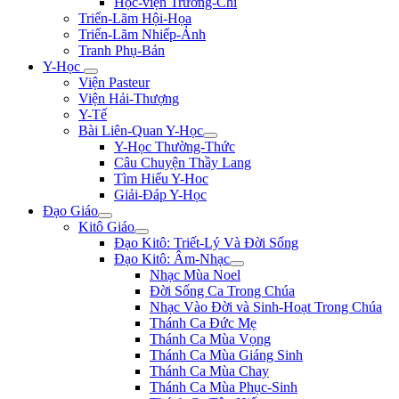
Học-viện Trương-Chi
Triển-Lãm Hội-Họa
Triển-Lãm Nhiếp-Ảnh
Tranh Phụ-Bản
Y-Học
Viện Pasteur
Viện Hải-Thượng
Y-Tế
Bài Liên-Quan Y-Học
Y-Học Thường-Thức
Câu Chuyện Thầy Lang
Tìm Hiểu Y-Hoc
Giải-Đáp Y-Học
Đạo Giáo
Kitô Giáo
Đạo Kitô: Triết-Lý Và Đời Sống
Đạo Kitô: Âm-Nhạc
Nhạc Mùa Noel
Đời Sống Ca Trong Chúa
Nhạc Vào Đời và Sinh-Hoạt Trong Chúa
Thánh Ca Đức Mẹ
Thánh Ca Mùa Vọng
Thánh Ca Mùa Giáng Sinh
Thánh Ca Mùa Chay
Thánh Ca Mùa Phục-Sinh