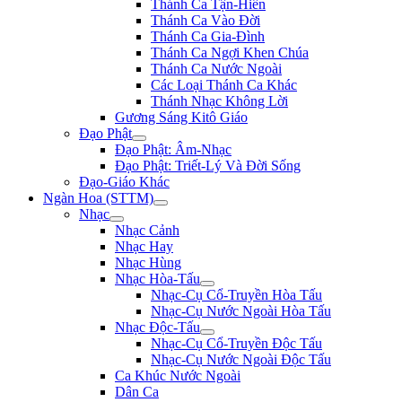
Thánh Ca Tận-Hiến
Thánh Ca Vào Đời
Thánh Ca Gia-Đình
Thánh Ca Ngợi Khen Chúa
Thánh Ca Nước Ngoài
Các Loại Thánh Ca Khác
Thánh Nhạc Không Lời
Gương Sáng Kitô Giáo
Đạo Phật
Đạo Phật: Âm-Nhạc
Đạo Phật: Triết-Lý Và Đời Sống
Đạo-Giáo Khác
Ngàn Hoa (STTM)
Nhạc
Nhạc Cảnh
Nhạc Hay
Nhạc Hùng
Nhạc Hòa-Tấu
Nhạc-Cụ Cổ-Truyền Hòa Tấu
Nhạc-Cụ Nước Ngoài Hòa Tấu
Nhạc Độc-Tấu
Nhạc-Cụ Cổ-Truyền Độc Tấu
Nhạc-Cụ Nước Ngoài Độc Tấu
Ca Khúc Nước Ngoài
Dân Ca