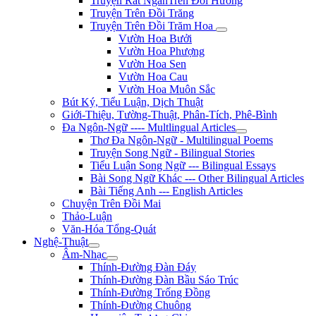
Truyện Rất NgắnTrên Đồi Hương
Truyện Trên Đồi Trăng
Truyện Trên Đồi Trăm Hoa
Vườn Hoa Bưởi
Vườn Hoa Phượng
Vườn Hoa Sen
Vườn Hoa Cau
Vườn Hoa Muôn Sắc
Bút Ký, Tiểu Luận, Dịch Thuật
Giới-Thiệu, Tường-Thuật, Phân-Tích, Phê-Bình
Đa Ngôn-Ngữ ---- Multlingual Articles
Thơ Đa Ngôn-Ngữ - Multilingual Poems
Truyện Song Ngữ - Bilingual Stories
Tiểu Luận Song Ngữ --- Bilingual Essays
Bài Song Ngữ Khác --- Other Bilingual Articles
Bài Tiếng Anh --- English Articles
Chuyện Trên Đồi Mai
Thảo-Luận
Văn-Hóa Tổng-Quát
Nghệ-Thuật
Âm-Nhạc
Thính-Đường Đàn Đáy
Thính-Đường Đàn Bầu Sáo Trúc
Thính-Đường Trống Đồng
Thính-Đường Chuông