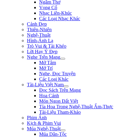
Ngâm Thơ
Vọng Cổ
Nhạc Liên-Khúc
Các Loại Nhạc Khác
Cảnh Đẹp
Thiên-Nhiên
Nghệ-Thuật
Hình-Ảnh Lạ
Trò Vui & Tài Khéo
Lời Hay Ý Đẹp
Nghe Trên Mạng
Mở Tâm
Mở Trí
Nghe, Đọc Truyện
Các Loại Khác
Tài-Liệu Việt Nam
Đọc Sách Trên Mạng
Hoa Cảnh
Món Ngon Đất Việt
Tỉa Hoa Trong Nghệ-Thuật Ẩm-Thực
Tài-Liệu Tham-Khảo
Phim Ảnh
Kịch & Phim Vui
Múa Nghệ-Thuật
Múa Dân-Tộc