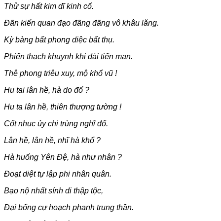
Thử sự hất kim dĩ kinh cổ.
Đãn kiến quan đạo đãng đãng vô khâu lăng.
Kỳ bàng bất phong diệc bất thụ.
Phiến thạch khuynh khi đài tiển man.
Thê phong triêu xuy, mộ khổ vũ !
Hu tai lân hề, hà do đổ ?
Hu ta lân hề, thiên thượng tường !
Cốt nhục ủy chi trùng nghĩ đố.
Lân hề, lân hề, nhĩ hà khổ ?
Hà huống Yên Đệ, hà như nhân ?
Đoạt diệt tự lập phi nhân quân.
Bạo nộ nhất sính di thập tộc,
Đại bổng cự hoạch phanh trung thần.