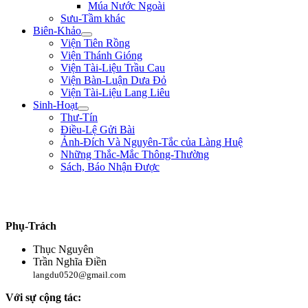
Múa Nước Ngoài
Sưu-Tầm khác
Biên-Khảo
Viện Tiên Rồng
Viện Thánh Gióng
Viện Tài-Liệu Trầu Cau
Viện Bàn-Luận Dưa Đỏ
Viện Tài-Liệu Lang Liêu
Sinh-Hoạt
Thư-Tín
Điều-Lệ Gửi Bài
Ảnh-Đích Và Nguyên-Tắc của Làng Huệ
Những Thắc-Mắc Thông-Thường
Sách, Báo Nhận Được
"Đem đại-nghĩa để thắng hung-tàn. Lấy chí-nhân mà thay cường-bạo." **
Bình Ngô Đại-Cáo **
Phụ-Trách
Thục Nguyên
Trần Nghĩa Điền
langdu0520@gmail.com
Với sự cộng tác: