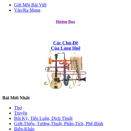
Gửi Một Bài Viết
Vào/Ra Mạng
Hướng-Đạo
Các Chủ-Đề
Của Làng Huệ
Bài Mới Nhất
Thơ
Truyện
Bút Ký, Tiểu Luận, Dịch Thuật
Giới-Thiệu, Tường-Thuật, Phân-Tích, Phê-Bình
Biên-Khảo