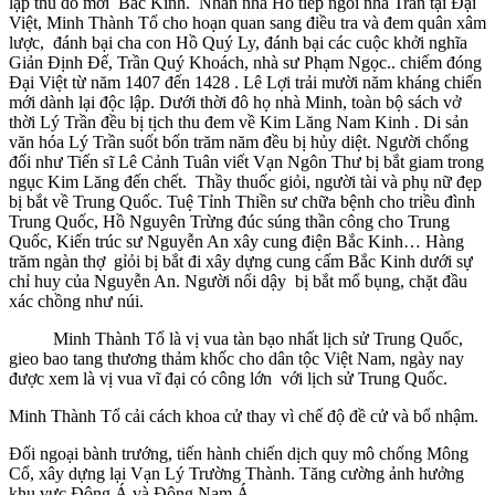
lập thủ đô mới Bắc Kinh. Nhân nhà Hồ tiếp ngôi nhà Trần tại Đại
Việt, Minh Thành Tổ cho hoạn quan sang điều tra và đem quân xâm
lược, đánh bại cha con Hồ Quý Ly, đánh bại các cuộc khởi nghĩa
Giản Định Đế, Trần Quý Khoách, nhà sư Phạm Ngọc.. chiếm đóng
Đại Việt từ năm 1407 đến 1428 . Lê Lợi trải mười năm kháng chiến
mới dành lại độc lập. Dưới thời đô họ nhà Minh, toàn bộ sách vở
thời Lý Trần đều bị tịch thu đem về Kim Lăng Nam Kinh . Di sản
văn hóa Lý Trần suốt bốn trăm năm đều bị hủy diệt. Người chống
đối như Tiến sĩ Lê Cảnh Tuân viết Vạn Ngôn Thư bị bắt giam trong
ngục Kim Lăng đến chết. Thầy thuốc giỏi, người tài và phụ nữ đẹp
bị bắt về Trung Quốc. Tuệ Tỉnh Thiền sư chữa bệnh cho triều đình
Trung Quốc, Hồ Nguyên Trừng đúc súng thần công cho Trung
Quốc, Kiến trúc sư Nguyễn An xây cung điện Bắc Kinh… Hàng
trăm ngàn thợ gỉỏi bị bắt đi xây dựng cung cấm Bắc Kinh dưới sự
chỉ huy của Nguyễn An. Người nổi dậy bị bắt mổ bụng, chặt đầu
xác chồng như núi.
Minh Thành Tổ là vị vua tàn bạo nhất lịch sử Trung Quốc,
gieo bao tang thương thảm khốc cho dân tộc Việt Nam, ngày nay
được xem là vị vua vĩ đại có công lớn với lịch sử Trung Quốc.
Minh Thành Tổ cải cách khoa cử thay vì chế độ đề cử và bổ nhậm.
Đối ngoại bành trướng, tiến hành chiến dịch quy mô chống Mông
Cổ, xây dựng lại Vạn Lý Trường Thành. Tăng cường ảnh hưởng
khu vực Đông Á và Đông Nam Á.