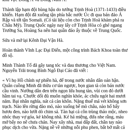
Thành lập hạm đội hùng hậu do tướng Trịnh Hoà (1371-1433) điều
khiển. Hạm đội đã xuống tận phía bắc nước Úc đi qua bán đảo Á
Rập và tới tận Somali. (Có tài liệu còn cho Trịnh Hoà khám phá ra
Châu Mỹ). Trung Quốc ngày nay lấy cớ Trịnh Hòa có ghé ngang
Trường Sa, Hoàng Sa nên hai quần đảo ấy thuộc về Trung Quốc.
Sửa và mở lại Kênh Đại Vận Hà.
Hoàn thành Vĩnh Lạc Đại Điển, một công trình Bách Khoa toàn thư
đồ sộ.
Minh Thành Tổ đã gây tang tóc và đau thương cho Việt Nam.
Nguyễn Trãi trong Bình Ngô Đại Cáo đã viết :
« Vì họ Hồ chính sự phiền hà, để trong nước nhân dân oán hận.
Quân cuồng Minh đã thừa cơ tàn ngược, bọn gian tà còn bán nước
cầu vinh. Nướng dân đen trên ngọn lửa hung tàn, vùi con đỏ dưới
hầm tai vạ. Chước dối đủ muôn nghìn khóe, ác chứa ngót hai mươi
năm. Bại nhân nghĩa, nát cả càn khôn. Nặng thuế má vét không sơn
trạch. Nào lên rừng đào mỏ, nào xuống bể mò châu, nào hố bẩy
hươu đen, nào lưới dò chim sả. Tàn hại cả côn trùng thảo mộc, nheo
nhóc thay vợ góa, kẻ không nhà. Kẻ há miệng, đứa nhe rằng, máu
mở bấy no nê chưa chán. Nay xây nhà, mai đấp đất, chân tay nào
phục dịch cho vừa. Nặng nề về những nỗi phu phen, bắt bớ mất cả