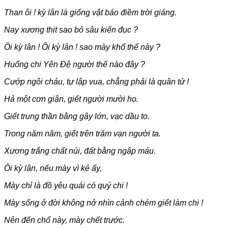
Than ôi ! kỳ lân là giống vật báo điềm trời giáng.
Nay xương thịt sao bỏ sâu kiến đục ?
Ôi kỳ lân ! Ôi kỳ lân ! sao mày khổ thế này ?
Huống chi Yên Đệ người thế nào đây ?
Cướp ngôi cháu, tự lập vua, chẳng phải là quân tử !
Hả một cơn giận, giết người mười họ.
Giết trung thần bằng gậy lớn, vạc dầu to.
Trong năm năm, giết trên trăm vạn người ta.
Xương trắng chất núi, đất bằng ngập máu.
Ôi kỳ lân, nếu mày vì kẻ ấy,
Mày chỉ là đồ yêu quái có quý chi !
Mày sống ở đời không nở nhìn cảnh chém giết làm chi !
Nên đến chổ này, mày chết trước.