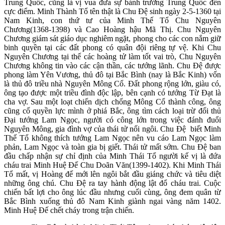
Trung Quốc, cũng là vị vua đưa sự bành trướng Trung Quốc đến
cực điểm. Minh Thành Tổ tên thật là Chu Đệ sinh ngày 2-5-1360 tại
Nam Kinh, con thứ tư của Minh Thế Tổ Chu Nguyên
Chương(1368-1398) và Cao Hoàng hậu Mã Thị. Chu Nguyên
Chương giám sát giáo dục nghiêm ngặt, phong cho các con nắm giữ
binh quyền tại các đất phong có quân đội riêng tự vệ. Khi Chu
Nguyên Chương tại thế các hoàng tử làm tốt vai trò, Chu Nguyên
Chương không tin vào các cận thần, các tướng lãnh. Chu Đệ được
phong làm Yên Vương, thủ đô tại Bắc Bình (nay là Bắc Kinh) vốn
là thủ đô triều nhà Nguyên Mông Cổ. Đất phong rộng lớn, giàu có,
ông tạo được một triều đình độc lập, bên cạnh có tướng Từ Đạt là
cha vợ. Sau một loạt chiến dịch chống Mông Cổ thành công, ông
cũng cố quyền lực mình ở phiá Bắc, ông tìm cách loại trừ đối thủ
Đại tướng Lam Ngọc, người có công lớn trong việc đánh đuổi
Nguyên Mông, gia đình vợ của thái tử nối ngôi. Chu Đệ biết Minh
Thế Tổ không thích tướng Lam Ngọc nên vu cáo Lam Ngọc làm
phản, Lam Ngọc và toàn gia bị giết. Thái tử mất sớm. Chu Đệ ban
đầu chấp nhận sự chỉ định của Minh Thái Tổ người kế vị là đứa
cháu trai Minh Huệ Đế Chu Doãn Văn(1399-1402). Khi Minh Thái
Tổ mất, vị Hoàng đế mới lên ngôi bắt đầu giáng chức và tiêu diệt
những ông chú. Chu Đệ ra tay hành động lật đổ cháu trai. Cuộc
chiến bất lợi cho ông lúc đầu nhưng cuối cùng, ông đem quân từ
Bắc Bình xuống thủ đô Nam Kinh giành ngai vàng năm 1402.
Minh Huệ Đế chết cháy trong trận chiến.