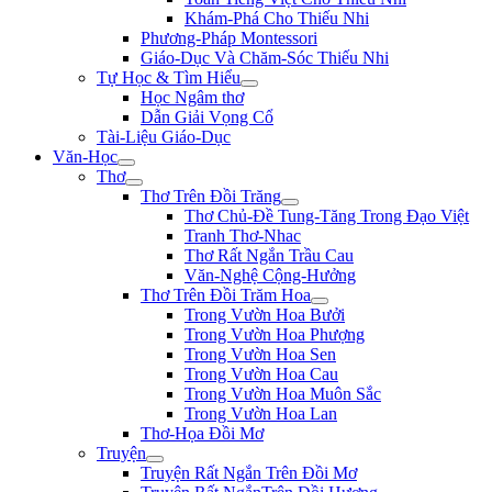
Khám-Phá Cho Thiếu Nhi
Phương-Pháp Montessori
Giáo-Dục Và Chăm-Sóc Thiếu Nhi
Tự Học & Tìm Hiểu
Học Ngâm thơ
Dẫn Giải Vọng Cổ
Tài-Liệu Giáo-Dục
Văn-Học
Thơ
Thơ Trên Đồi Trăng
Thơ Chủ-Đề Tung-Tăng Trong Đạo Việt
Tranh Thơ-Nhac
Thơ Rất Ngắn Trầu Cau
Văn-Nghệ Cộng-Hưởng
Thơ Trên Đồi Trăm Hoa
Trong Vườn Hoa Bưởi
Trong Vườn Hoa Phượng
Trong Vườn Hoa Sen
Trong Vườn Hoa Cau
Trong Vườn Hoa Muôn Sắc
Trong Vườn Hoa Lan
Thơ-Họa Đồi Mơ
Truyện
Truyện Rất Ngắn Trên Đồi Mơ