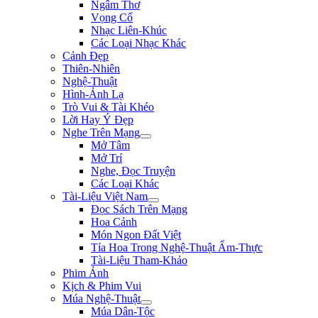
Ngâm Thơ
Vọng Cổ
Nhạc Liên-Khúc
Các Loại Nhạc Khác
Cảnh Đẹp
Thiên-Nhiên
Nghệ-Thuật
Hình-Ảnh Lạ
Trò Vui & Tài Khéo
Lời Hay Ý Đẹp
Nghe Trên Mạng
Mở Tâm
Mở Trí
Nghe, Đọc Truyện
Các Loại Khác
Tài-Liệu Việt Nam
Đọc Sách Trên Mạng
Hoa Cảnh
Món Ngon Đất Việt
Tỉa Hoa Trong Nghệ-Thuật Ẩm-Thực
Tài-Liệu Tham-Khảo
Phim Ảnh
Kịch & Phim Vui
Múa Nghệ-Thuật
Múa Dân-Tộc