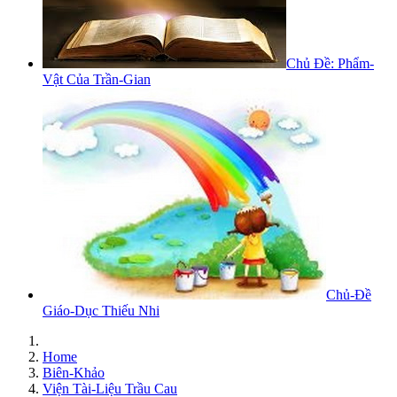
Chủ Đề: Phẩm-
Vật Của Trần-Gian
Chủ-Đề
Giáo-Dục Thiếu Nhi
Home
Biên-Khảo
Viện Tài-Liệu Trầu Cau