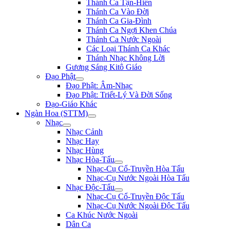
Thánh Ca Tận-Hiến
Thánh Ca Vào Đời
Thánh Ca Gia-Đình
Thánh Ca Ngợi Khen Chúa
Thánh Ca Nước Ngoài
Các Loại Thánh Ca Khác
Thánh Nhạc Không Lời
Gương Sáng Kitô Giáo
Đạo Phật
Đạo Phật: Âm-Nhạc
Đạo Phật: Triết-Lý Và Đời Sống
Đạo-Giáo Khác
Ngàn Hoa (STTM)
Nhạc
Nhạc Cảnh
Nhạc Hay
Nhạc Hùng
Nhạc Hòa-Tấu
Nhạc-Cụ Cổ-Truyền Hòa Tấu
Nhạc-Cụ Nước Ngoài Hòa Tấu
Nhạc Độc-Tấu
Nhạc-Cụ Cổ-Truyền Độc Tấu
Nhạc-Cụ Nước Ngoài Độc Tấu
Ca Khúc Nước Ngoài
Dân Ca