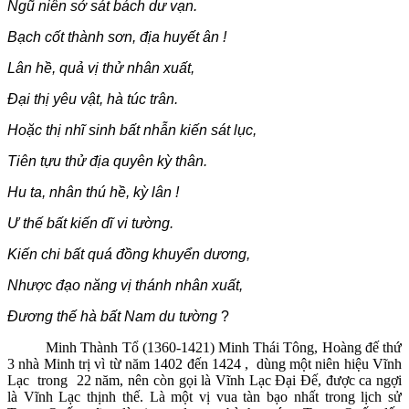
Ngũ niên sở sát bách dư vạn.
Bạch cốt thành sơn, địa huyết ân !
Lân hề, quả vị thử nhân xuất,
Đại thị yêu vật, hà túc trân.
Hoặc thị nhĩ sinh bất nhẫn kiến sát lục,
Tiên tựu thử địa quyên kỳ thân.
Hu ta, nhân thú hề, kỳ lân !
Ư thế bất kiến dĩ vi tường.
Kiến chi bất quá đồng khuyển dương,
Nhược đạo năng vị thánh nhân xuất,
Đương thế hà bất Nam du tường
?
Minh Thành Tổ (1360-1421) Minh Thái Tông, Hoàng đế thứ
3 nhà Minh trị vì từ năm 1402 đến 1424 , dùng một niên hiệu Vĩnh
Lạc trong 22 năm, nên còn gọi là Vĩnh Lạc Đại Đế, được ca ngợi
là Vĩnh Lạc thịnh thế. Là một vị vua tàn bạo nhất trong lịch sử