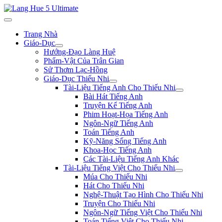
Trang Nhà
Giáo-Dục
Hướng-Đạo Làng Huệ
Phẩm-Vật Của Trân Gian
Sử Thơm Lạc-Hồng
Giáo-Dục Thiếu Nhi
Tài-Liệu Tiếng Anh Cho Thiếu Nhi
Bài Hát Tiếng Anh
Truyện Kể Tiếng Anh
Phim Hoạt-Họa Tiếng Anh
Ngôn-Ngữ Tiếng Anh
Toán Tiếng Anh
Kỹ-Năng Sống Tiếng Anh
Khoa-Học Tiếng Anh
Các Tài-Liệu Tiếng Anh Khác
Tài-Liệu Tiếng Việt Cho Thiếu Nhi
Múa Cho Thiếu Nhi
Hát Cho Thiếu Nhi
Nghệ-Thuật Tạo Hình Cho Thiếu Nhi
Truyện Cho Thiếu Nhi
Ngôn-Ngữ Tiếng Việt Cho Thiếu Nhi
Toán Tiếng Việt Cho Thiếu Nhi