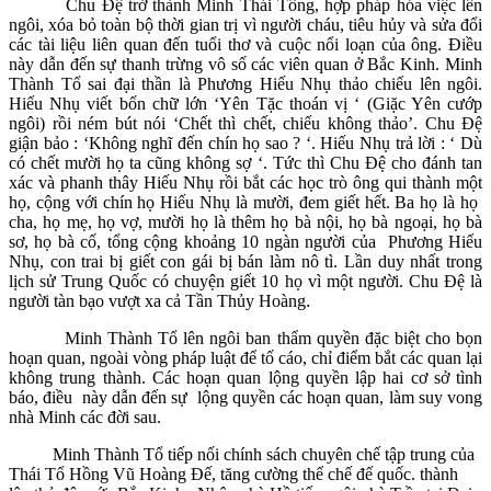
Chu Đệ trở thành Minh Thái Tông, hợp pháp hóa việc lên
ngôi, xóa bỏ toàn bộ thời gian trị vì người cháu, tiêu hủy và sửa đổi
các tài liệu liên quan đến tuổi thơ và cuộc nổi loạn của ông. Điều
này dẫn đến sự thanh trừng vô số các viên quan ở Bắc Kinh. Minh
Thành Tổ sai đại thần là Phương Hiếu Nhụ thảo chiếu lên ngôi.
Hiếu Nhụ viết bốn chữ lớn ‘Yên Tặc thoán vị ‘ (Giặc Yên cướp
ngôi) rồi ném bút nói ‘Chết thì chết, chiếu không thảo’. Chu Đệ
giận bảo : ‘Không nghĩ đến chín họ sao ? ‘. Hiếu Nhụ trả lời : ‘ Dù
có chết mười họ ta cũng không sợ ‘. Tức thì Chu Đệ cho đánh tan
xác và phanh thây Hiếu Nhụ rồi bắt các học trò ông qui thành một
họ, cộng với chín họ Hiếu Nhụ là mười, đem giết hết. Ba họ là họ
cha, họ mẹ, họ vợ, mười họ là thêm họ bà nội, họ bà ngoại, họ bà
sơ, họ bà cố, tổng cộng khoảng 10 ngàn người của Phương Hiếu
Nhụ, con trai bị giết con gái bị bán làm nô tì. Lần duy nhất trong
lịch sử Trung Quốc có chuyện giết 10 họ vì một người. Chu Đệ là
người tàn bạo vượt xa cả Tần Thủy Hoàng
.
Minh Thành Tổ lên ngôi ban thẩm quyền đặc biệt cho bọn
hoạn quan, ngoài vòng pháp luật để tố cáo, chỉ điểm bắt các quan lại
không trung thành. Các hoạn quan lộng quyền lập hai cơ sở tình
báo, điều này dẫn đến sự lộng quyền các hoạn quan, làm suy vong
nhà Minh các đời sau.
Minh Thành Tổ tiếp nối chính sách chuyên chế tập trung của
Thái Tổ Hồng Vũ Hoàng Đế, tăng cường thể chế đế quốc. thành