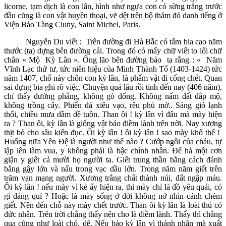
licorne, tạm dịch là con lân, hình như ngựa con có sừng trắng trước
đầu cũng là con vật huyền thoại, vẽ dệt trên bộ thảm đỏ danh tiếng ở
Viện Bảo Tàng Cluny, Saint Michel, Paris.
Nguyễn Du viết : Trên đường đi Hà Bắc có tấm bia cao năm
thước (ta) dựng bên đường cái. Trong đó có mấy chữ viết to lối chữ
chân « Mộ Kỳ Lân ». Ông lão bên đường bảo ta rằng : « Năm
Vĩnh Lạc thứ tư, tức niên hiệu của Minh Thành Tổ (1403-1424) tức
năm 1407, chổ này chôn con kỳ lân, là phẩm vật đi cống chết. Quan
sai dựng bia ghi rõ việc. Chuyện quá lâu rồi tính đến nay (406 năm),
chỉ thấy đường phẳng, không gò đống. Không nấm đất đắp mộ,
không trồng cây. Phiến đá xiêu vạo, rêu phủ mờ.. Sáng gió lạnh
thổi, chiều mưa dầm dề tuôn. Than ôi ! kỳ lân vì đâu mà mày hiện
ra ? Than ôi, kỳ lân là giống vật báo điềm lành trên trời. Nay xương
thịt bỏ cho sâu kiến đục. Ôi kỳ lân ! ôi kỳ lân ! sao mày khổ thế !
Huống nữa Yên Đệ là người như thế nào ? Cướp ngôi của cháu, tự
lập lên làm vua, y không phải là bậc chính nhân. Để hả một cơn
giận y giết cả mười họ người ta. Giết trung thần bằng cách đánh
bằng gậy lớn và nấu trong vạc dầu lớn. Trong năm năm giết trên
trăm vạn mạng người. Xương trắng chất thành núi, đất ngập máu.
Ôi kỳ lân ! nếu mày vì kẻ ấy hiện ra, thì mày chỉ là đồ yêu quái, có
gì đáng quí ? Hoặc là mày sống ở đời không nở nhìn cảnh chém
giết. Nên đến chỗ này mày chết trước. Than ôi kỳ lân là loài thú có
đức nhân. Trên trời chẳng thấy nên cho là điềm lành. Thấy thì chẳng
qua cũng như loài chó, dê. Nếu bảo kỳ lân vì thánh nhân mà xuất