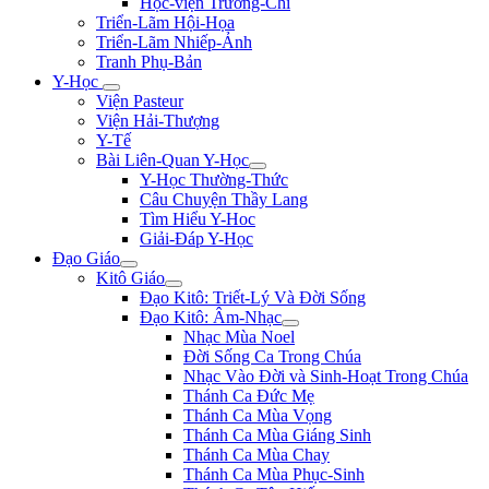
Học-viện Trương-Chi
Triển-Lãm Hội-Họa
Triển-Lãm Nhiếp-Ảnh
Tranh Phụ-Bản
Y-Học
Viện Pasteur
Viện Hải-Thượng
Y-Tế
Bài Liên-Quan Y-Học
Y-Học Thường-Thức
Câu Chuyện Thầy Lang
Tìm Hiểu Y-Hoc
Giải-Đáp Y-Học
Đạo Giáo
Kitô Giáo
Đạo Kitô: Triết-Lý Và Đời Sống
Đạo Kitô: Âm-Nhạc
Nhạc Mùa Noel
Đời Sống Ca Trong Chúa
Nhạc Vào Đời và Sinh-Hoạt Trong Chúa
Thánh Ca Đức Mẹ
Thánh Ca Mùa Vọng
Thánh Ca Mùa Giáng Sinh
Thánh Ca Mùa Chay
Thánh Ca Mùa Phục-Sinh