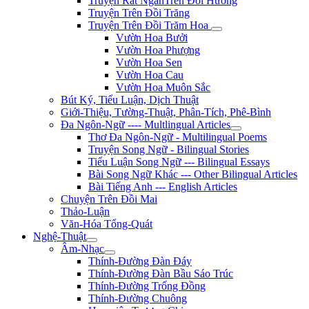
Truyện Rất NgắnTrên Đồi Hương
Truyện Trên Đồi Trăng
Truyện Trên Đồi Trăm Hoa
Vườn Hoa Bưởi
Vườn Hoa Phượng
Vườn Hoa Sen
Vườn Hoa Cau
Vườn Hoa Muôn Sắc
Bút Ký, Tiểu Luận, Dịch Thuật
Giới-Thiệu, Tường-Thuật, Phân-Tích, Phê-Bình
Đa Ngôn-Ngữ ---- Multlingual Articles
Thơ Đa Ngôn-Ngữ - Multilingual Poems
Truyện Song Ngữ - Bilingual Stories
Tiểu Luận Song Ngữ --- Bilingual Essays
Bài Song Ngữ Khác --- Other Bilingual Articles
Bài Tiếng Anh --- English Articles
Chuyện Trên Đồi Mai
Thảo-Luận
Văn-Hóa Tổng-Quát
Nghệ-Thuật
Âm-Nhạc
Thính-Đường Đàn Đáy
Thính-Đường Đàn Bầu Sáo Trúc
Thính-Đường Trống Đồng
Thính-Đường Chuông