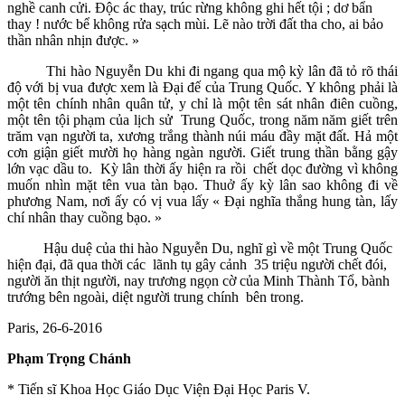
nghề canh cửi. Độc ác thay, trúc rừng không ghi hết tội ; dơ bẩn
thay ! nước bể không rửa sạch mùi. Lẽ nào trời đất tha cho, ai bảo
thần nhân nhịn được. »
Thi hào Nguyễn Du khi đi ngang qua mộ kỳ lân đã tỏ rõ thái
độ với bị vua được xem là Đại đế của Trung Quốc. Y không phải là
một tên chính nhân quân tử, y chỉ là một tên sát nhân điên cuồng,
một tên tội phạm của lịch sử Trung Quốc, trong năm năm giết trên
trăm vạn người ta, xương trắng thành núi máu đầy mặt đất. Hả một
cơn giận giết mười họ hàng ngàn người. Giết trung thần bằng gậy
lớn vạc dầu to. Kỳ lân thời ấy hiện ra rồi chết dọc đường vì không
muốn nhìn mặt tên vua tàn bạo. Thuở ấy kỳ lân sao không đi về
phương Nam, nơi ấy có vị vua lấy « Đại nghĩa thắng hung tàn, lấy
chí nhân thay cuồng bạo. »
Hậu duệ của thi hào Nguyễn Du, nghĩ gì về một Trung Quốc
hiện đại, đã qua thời các lãnh tụ gây cảnh 35 triệu người chết đói,
người ăn thịt người, nay trương ngọn cờ của Minh Thành Tổ, bành
trướng bên ngoài, diệt người trung chính bên trong.
Paris, 26-6-2016
Phạm Trọng Chánh
* Tiến sĩ Khoa Học Giáo Dục Viện Đại Học Paris V.