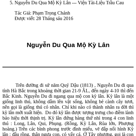
Nguyễn Du Qua Mộ Kỳ Lân --- Viện Tài-Liệu Trầu Cau
Tác Giả:
Phạm Trọng Chánh
Được viết: 28 Tháng sáu 2016
Nguyễn Du Qua Mộ Kỳ Lân
Trên đường đi sứ năm Quý Dậu (1813) , Nguyễn Du đi qua
tỉnh Hà Bắc trong khoảng thời gian 21-9 ÂL, đến ngày 4-10 thì đến
Bắc Kinh. Nguyễn Du đi ngang qua mộ con kỳ lân. Kỳ lân là một
giống linh thú, không dẫm lên vật sống, không bẻ cành cây tươi,
nên gọi là giống thú có nhân. Chỉ khi nào có thành nhân ra đời thì
kỳ lân mới xuất hiện. Do đó kỳ lân được tượng trưng cho điềm lành
báo hiệu thời thịnh trị. Kỳ lân đứng hàng thứ nhì trong 4 con linh
thú : Long, Lân, Qui, Phụng. (Rồng, Kỳ Lân, Rùa lớn, Phượng
hoàng.) Trên các bình phong trước đình miếu, vẽ đắp nổi hình Kỳ
lân : đầu rồng, thân ngựa con, có vẩy cá. Ở Tây phương, gọi là con