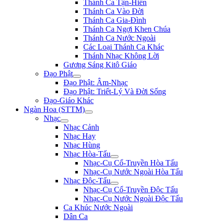
Thánh Ca Tận-Hiến
Thánh Ca Vào Đời
Thánh Ca Gia-Đình
Thánh Ca Ngợi Khen Chúa
Thánh Ca Nước Ngoài
Các Loại Thánh Ca Khác
Thánh Nhạc Không Lời
Gương Sáng Kitô Giáo
Đạo Phật
Đạo Phật: Âm-Nhạc
Đạo Phật: Triết-Lý Và Đời Sống
Đạo-Giáo Khác
Ngàn Hoa (STTM)
Nhạc
Nhạc Cảnh
Nhạc Hay
Nhạc Hùng
Nhạc Hòa-Tấu
Nhạc-Cụ Cổ-Truyền Hòa Tấu
Nhạc-Cụ Nước Ngoài Hòa Tấu
Nhạc Độc-Tấu
Nhạc-Cụ Cổ-Truyền Độc Tấu
Nhạc-Cụ Nước Ngoài Độc Tấu
Ca Khúc Nước Ngoài
Dân Ca