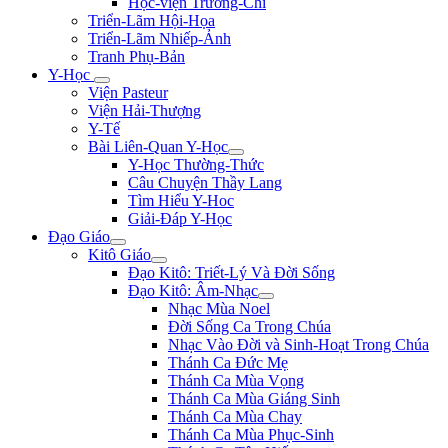
Học-viện Trương-Chi
Triển-Lãm Hội-Họa
Triển-Lãm Nhiếp-Ảnh
Tranh Phụ-Bản
Y-Học
Viện Pasteur
Viện Hải-Thượng
Y-Tế
Bài Liên-Quan Y-Học
Y-Học Thường-Thức
Câu Chuyện Thầy Lang
Tìm Hiểu Y-Hoc
Giải-Đáp Y-Học
Đạo Giáo
Kitô Giáo
Đạo Kitô: Triết-Lý Và Đời Sống
Đạo Kitô: Âm-Nhạc
Nhạc Mùa Noel
Đời Sống Ca Trong Chúa
Nhạc Vào Đời và Sinh-Hoạt Trong Chúa
Thánh Ca Đức Mẹ
Thánh Ca Mùa Vọng
Thánh Ca Mùa Giáng Sinh
Thánh Ca Mùa Chay
Thánh Ca Mùa Phục-Sinh