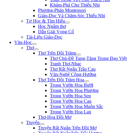
Khám-Phá Cho Thiếu Nhi
Phương-Pháp Montessori
Giáo-Dục Và Chăm-Sóc Thiếu Nhi
Tự Học & Tìm Hiểu
Học Ngâm thơ
Dẫn Giải Vọng Cổ
Tài-Liệu Giáo-Dục
Văn-Học
Thơ
Thơ Trên Đồi Trăng
Thơ Chủ-Đề Tung-Tăng Trong Đạo Việt
Tranh Thơ-Nhac
Thơ Rất Ngắn Trầu Cau
Văn-Nghệ Cộng-Hưởng
Thơ Trên Đồi Trăm Hoa
Trong Vườn Hoa Bưởi
Trong Vườn Hoa Phượng
Trong Vườn Hoa Sen
Trong Vườn Hoa Cau
Trong Vườn Hoa Muôn Sắc
Trong Vườn Hoa Lan
Thơ-Họa Đồi Mơ
Truyện
Truyện Rất Ngắn Trên Đồi Mơ