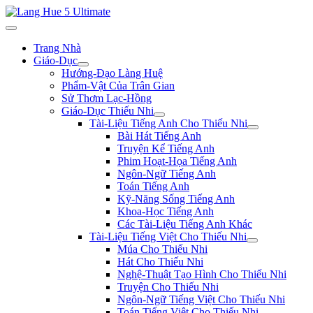
Trang Nhà
Giáo-Dục
Hướng-Đạo Làng Huệ
Phẩm-Vật Của Trân Gian
Sử Thơm Lạc-Hồng
Giáo-Dục Thiếu Nhi
Tài-Liệu Tiếng Anh Cho Thiếu Nhi
Bài Hát Tiếng Anh
Truyện Kể Tiếng Anh
Phim Hoạt-Họa Tiếng Anh
Ngôn-Ngữ Tiếng Anh
Toán Tiếng Anh
Kỹ-Năng Sống Tiếng Anh
Khoa-Học Tiếng Anh
Các Tài-Liệu Tiếng Anh Khác
Tài-Liệu Tiếng Việt Cho Thiếu Nhi
Múa Cho Thiếu Nhi
Hát Cho Thiếu Nhi
Nghệ-Thuật Tạo Hình Cho Thiếu Nhi
Truyện Cho Thiếu Nhi
Ngôn-Ngữ Tiếng Việt Cho Thiếu Nhi
Toán Tiếng Việt Cho Thiếu Nhi