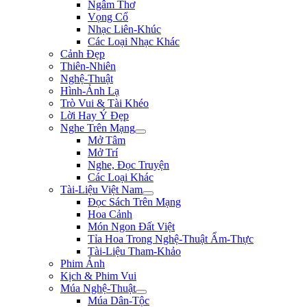
Ngâm Thơ
Vọng Cổ
Nhạc Liên-Khúc
Các Loại Nhạc Khác
Cảnh Đẹp
Thiên-Nhiên
Nghệ-Thuật
Hình-Ảnh Lạ
Trò Vui & Tài Khéo
Lời Hay Ý Đẹp
Nghe Trên Mạng
Mở Tâm
Mở Trí
Nghe, Đọc Truyện
Các Loại Khác
Tài-Liệu Việt Nam
Đọc Sách Trên Mạng
Hoa Cảnh
Món Ngon Đất Việt
Tỉa Hoa Trong Nghệ-Thuật Ẩm-Thực
Tài-Liệu Tham-Khảo
Phim Ảnh
Kịch & Phim Vui
Múa Nghệ-Thuật
Múa Dân-Tộc