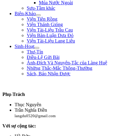
Múa Nước Ngoài
Sưu-Tầm khác
Biên-Khảo
Viện Tiên Rồng
Viện Thánh Gióng
Viện Tài-Liệu Trầu Cau
Viện Bàn-Luận Dưa Đỏ
Viện Tài-Liệu Lang Liêu
Sinh-Hoạt
Thư-Tín
Điều-Lệ Gửi Bài
Ảnh-Đích Và Nguyên-Tắc của Làng Huệ
Những Thắc-Mắc Thông-Thường
Sách, Báo Nhận Được
"Quân lính cốt hòa-thuận, không cốt đông; cốt tinh-nhuệ, không cốt nhiều. Ng
Phụ-Trách
Thục Nguyên
Trần Nghĩa Điền
langdu0520@gmail.com
Với sự cộng tác: