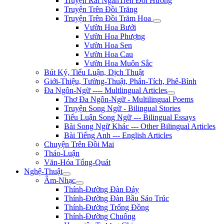
Truyện Rất NgắnTrên Đồi Hương
Truyện Trên Đồi Trăng
Truyện Trên Đồi Trăm Hoa
Vườn Hoa Bưởi
Vườn Hoa Phượng
Vườn Hoa Sen
Vườn Hoa Cau
Vườn Hoa Muôn Sắc
Bút Ký, Tiểu Luận, Dịch Thuật
Giới-Thiệu, Tường-Thuật, Phân-Tích, Phê-Bình
Đa Ngôn-Ngữ ---- Multlingual Articles
Thơ Đa Ngôn-Ngữ - Multilingual Poems
Truyện Song Ngữ - Bilingual Stories
Tiểu Luận Song Ngữ --- Bilingual Essays
Bài Song Ngữ Khác --- Other Bilingual Articles
Bài Tiếng Anh --- English Articles
Chuyện Trên Đồi Mai
Thảo-Luận
Văn-Hóa Tổng-Quát
Nghệ-Thuật
Âm-Nhạc
Thính-Đường Đàn Đáy
Thính-Đường Đàn Bầu Sáo Trúc
Thính-Đường Trống Đồng
Thính-Đường Chuông