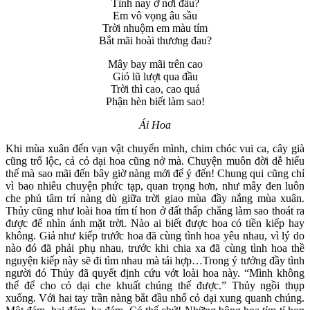
Tình nay ở nơi đâu?
Em vô vọng âu sầu
Trời nhuộm em màu tím
Bắt mãi hoài thương đau?
Mây bay mãi trên cao
Gió lũ lượt qua đầu
Trời thì cao, cao quá
Phận hèn biết làm sao!
Ái Hoa
Khi mùa xuân đến vạn vật chuyển mình, chim chóc vui ca, cây già
cũng trổ lộc, cả cỏ dại hoa cũng nở mà. Chuyện muôn đời dễ hiểu
thế mà sao mãi đến bây giờ nàng mới để ý đến! Chung qui cũng chỉ
vì bao nhiêu chuyện phức tạp, quan trọng hơn, như mây đen luôn
che phủ tâm trí nàng dù giữa trời giao mùa đầy nắng mùa xuân.
Thủy cũng như loài hoa tím tí hon ở đất thấp chẳng làm sao thoát ra
được để nhìn ánh mặt trời. Nào ai biết được hoa có tiền kiếp hay
không. Giả như kiếp trước hoa đã cùng tình hoa yêu nhau, vì lý do
nào đó đã phải phụ nhau, trước khi chia xa đã cùng tình hoa thề
nguyện kiếp này sẽ đi tìm nhau mà tái hợp…Trong ý tưởng đầy tình
người đó Thủy đã quyết định cứu vớt loài hoa này. “Mình không
thể để cho cỏ dại che khuất chúng thế được.” Thủy ngồi thụp
xuống. Với hai tay trần nàng bắt đầu nhổ cỏ dại xung quanh chúng.