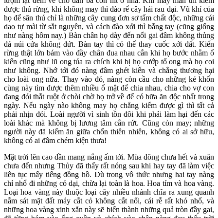
lượm lặt đem về cho đàn bà con nít ở nhà. Khi may mắn thì kiếm
được thú rừng, khi không may thì đào rể cây hái rau dại. Vũ khí của
họ để săn thú chỉ là những cây cung đơn sơ tẩm chất độc, những cái
dao tự mài từ sắt nguyên, và cách đào xới thì bằng tay (cũng giống
như nàng hôm nay.) Bàn chân họ dày đến nổi gai đâm không thủng
đá núi cứa không đứt. Bàn tay thì có thể thay cuốc xới đất. Kiến
rừng thật lớn bám vào đầy chân đua nhau cắn khi họ bước nhằm ổ
kiến cũng như lũ ong túa ra chích khi bị họ cướp tổ ong mà họ coi
như không. Nhớ tới đó nàng đâm ghét kiến và chẳng thương hại
cho loài ong nữa. Thay vào đó, nàng còn cầu cho những kẻ khốn
cùng này tìm được thêm nhiều ổ mật để chia nhau, chia cho vợ con
đang đói thắt ruột ở chòi chờ họ trở về để có bữa ăn độc nhất trong
ngày. Nếu ngày nào không may họ chẳng kiếm được gì thì tất cả
phải nhịn đói. Loài người vì sinh tồn đôi khi phải làm hại đến các
loài khác mà không bị lương tâm cắn rứt. Cũng còn may; những
người này đã kiếm ăn giữa chốn thiên nhiên, không có ai sở hữu,
không có ai đâm chém kiện thưa!
Mặt trời lên cao dần mang nắng ấm tới. Mùa đông chưa hết và xuân
chưa đến nhưng Thủy đã thấy rất nóng sau khi hay tay đã làm việc
liên tục mấy tiếng đồng hồ. Dù trong vô thức nhưng hai tay nàng
chỉ nhổ đi những cỏ dại, chừa lại toàn là hoa. Hoa tím và hoa vàng.
Loại hoa vàng này thuộc loại cây nhiều nhánh chĩa ra xung quanh
nằm sát mặt đất máy cắt cỏ không cắt nổi, cái rễ rất khó nhổ, và
những hoa vàng xinh xắn này sẽ biến thành những quả tròn đầy gai,