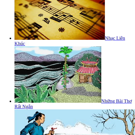
Nhạc Liên
Khúc
Những Bài Thơ
Rất Ngắn