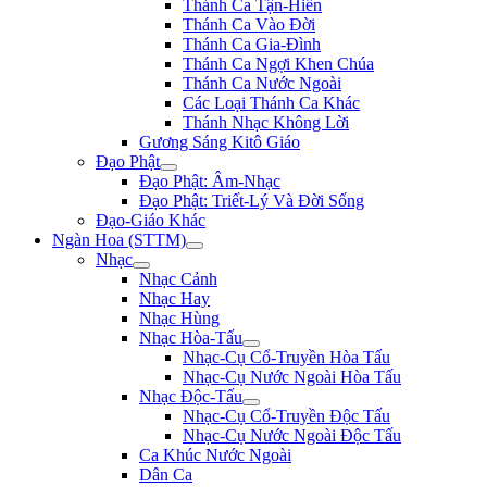
Thánh Ca Tận-Hiến
Thánh Ca Vào Đời
Thánh Ca Gia-Đình
Thánh Ca Ngợi Khen Chúa
Thánh Ca Nước Ngoài
Các Loại Thánh Ca Khác
Thánh Nhạc Không Lời
Gương Sáng Kitô Giáo
Đạo Phật
Đạo Phật: Âm-Nhạc
Đạo Phật: Triết-Lý Và Đời Sống
Đạo-Giáo Khác
Ngàn Hoa (STTM)
Nhạc
Nhạc Cảnh
Nhạc Hay
Nhạc Hùng
Nhạc Hòa-Tấu
Nhạc-Cụ Cổ-Truyền Hòa Tấu
Nhạc-Cụ Nước Ngoài Hòa Tấu
Nhạc Độc-Tấu
Nhạc-Cụ Cổ-Truyền Độc Tấu
Nhạc-Cụ Nước Ngoài Độc Tấu
Ca Khúc Nước Ngoài
Dân Ca