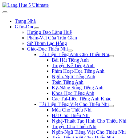
Trang Nhà
Giáo-Dục
Hướng-Đạo Làng Huệ
Phẩm-Vật Của Trân Gian
Sử Thơm Lạc-Hồng
Giáo-Dục Thiếu Nhi
Tài-Liệu Tiếng Anh Cho Thiếu Nhi
Bài Hát Tiếng Anh
Truyện Kể Tiếng Anh
Phim Hoạt-Họa Tiếng Anh
Ngôn-Ngữ Tiếng Anh
Toán Tiếng Anh
Kỹ-Năng Sống Tiếng Anh
Khoa-Học Tiếng Anh
Các Tài-Liệu Tiếng Anh Khác
Tài-Liệu Tiếng Việt Cho Thiếu Nhi
Múa Cho Thiếu Nhi
Hát Cho Thiếu Nhi
Nghệ-Thuật Tạo Hình Cho Thiếu Nhi
Truyện Cho Thiếu Nhi
Ngôn-Ngữ Tiếng Việt Cho Thiếu Nhi
Toán Tiếng Việt Cho Thiếu Nhi