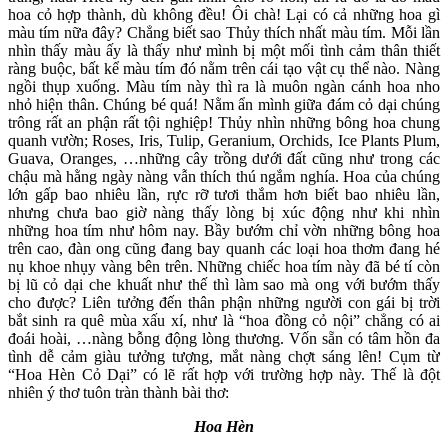
hoa cỏ hợp thành, dù không đều! Ôi chà! Lại có cả những hoa gì
màu tím nữa đây? Chẳng biết sao Thủy thích nhất màu tím. Mỗi lần
nhìn thấy màu ấy là thấy như mình bị một mối tình cảm thân thiết
ràng buộc, bất kể màu tím đó nằm trên cái tạo vật cụ thể nào. Nàng
ngồi thụp xuống. Màu tím này thì ra là muôn ngàn cánh hoa nho
nhỏ hiện thân. Chúng bé quá! Nằm ẩn mình giữa đám cỏ dại chúng
trông rất an phận rất tội nghiệp! Thủy nhìn những bông hoa chung
quanh vườn; Roses, Iris, Tulip, Geranium, Orchids, Ice Plants Plum,
Guava, Oranges, …những cây trồng dưới đất cũng như trong các
chậu mà hằng ngày nàng vẫn thích thú ngắm nghía. Hoa của chúng
lớn gấp bao nhiêu lần, rực rỡ tươi thắm hơn biết bao nhiêu lần,
nhưng chưa bao giờ nàng thấy lòng bị xúc động như khi nhìn
những hoa tím như hôm nay. Bầy bướm chỉ vờn những bông hoa
trên cao, đàn ong cũng đang bay quanh các loại hoa thơm đang hé
nụ khoe nhụy vàng bên trên. Những chiếc hoa tím này đã bé tí còn
bị lũ cỏ dại che khuất như thế thì làm sao mà ong với bướm thấy
cho được? Liên tưởng đến thân phận những người con gái bị trời
bắt sinh ra quê mùa xấu xí, như là “hoa đồng cỏ nội” chẳng có ai
đoái hoài, …nàng bỗng động lòng thương. Vốn sẵn có tâm hồn đa
tình dễ cảm giàu tưởng tượng, mắt nàng chợt sáng lên! Cụm từ
“Hoa Hèn Cỏ Dại” có lẽ rất hợp với trường hợp này. Thế là đột
nhiên ý thơ tuôn tràn thành bài thơ:
Hoa Hèn