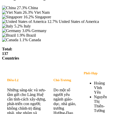
27.3%
China
26.3%
Viet Nam
16.2%
Singapore
12.7%
United States of America
5.2%
Italy
3.0%
Germany
1.9%
Brazil
1.1%
Canada
Total:
137
Countries
Phối-Hợp
Điều-Lệ
Chủ-Trương
Hoàng
Vĩnh
Những sáng-tác và sưu-
Do một số
Yên
tầm gửi cho Làng Huệ
người yêu
Nguyễn
cần tính-cách xây-dựng,
ngành giáo-
Thị
phát-triển con người;
dục, nhà giáo,
Thiên-
không chính-trị đảng
trưởng
Tường
phái, phe nhóm và
Hướng-Đạo