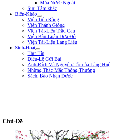
Múa Nước Ngoài
Sưu-Tầm khác
Biên-Khảo
Viện Tiên Rồng
Viện Thánh Gióng
Viện Tài-Liệu Trầu Cau
Viện Bàn-Luận Dưa Đỏ
Viện Tài-Liệu Lang Liêu
Sinh-Hoạt
Thư-Tín
Điều-Lệ Gửi Bài
Ảnh-Đích Và Nguyên-Tắc của Làng Huệ
Những Thắc-Mắc Thông-Thường
Sách, Báo Nhận Được
"Tôi là một người trong tay không lấy một tấc sắt, trên mặt đất không có chỗ
nào dừng chân. Chẳng qua mình là một thằng tay không, chân trắng, sức yếu,
tài hèn lại đòi vật lộn với hùm beo có nanh dài, vuốt nhọn. Dù sao mặc lòng,
tôi vẫn cứ hăng-hái đi tới. Tôi vẫn muốn đổ máu ra mua Tự-Do." ** Phan Bội
Châu **
Chủ-Đề