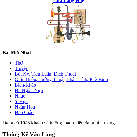
Của Làng Huệ
Bài Mới Nhất
Thơ
Truyện
Bút Ký, Tiểu Luận, Dịch Thuật
Giới-Thiệu, Tường-Thuật, Phân-Tích, Phê-Bình
Biên-Khảo
Đa Ngôn-Ngữ
Nhạc
Y-Học
Ngàn Hoa
Đạo Giáo
Đang có 1045 khách và không thành viên đang trên mạng
Thống-Kê Vào Làng