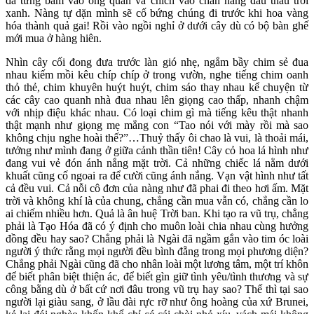
đã từng bám vào ống quần và chích vào chân nàng đau thấu trời
xanh. Nàng tự dặn mình sẽ cố bứng chúng đi trước khi hoa vàng
hóa thành quả gai! Rồi vào ngồi nghỉ ở dưới cây dù có bộ bàn ghế
mới mua ở hàng hiên.
Nhìn cây cối đong đưa trước làn gió nhẹ, ngắm bầy chim sẻ đua
nhau kiếm mồi kêu chíp chíp ở trong vườn, nghe tiếng chim oanh
thỏ thẻ, chim khuyên huýt huýt, chim sáo thay nhau kể chuyện từ
các cây cao quanh nhà đua nhau lên giọng cao thấp, nhanh chậm
với nhịp điệu khác nhau. Có loại chim gì mà tiếng kêu thật nhanh
thật mạnh như giọng mẹ mắng con “Tao nói với mày rồi mà sao
không chịu nghe hoài thế?”…Thuỷ thấy ôi chao là vui, là thoải mái,
tưởng như mình đang ở giữa cảnh thần tiên! Cây cỏ hoa lá hình như
đang vui vẻ đón ánh nắng mặt trời. Cả những chiếc lá nằm dưới
khuất cũng cố ngoai ra để cười cũng ánh nắng. Vạn vật hình như tất
cả đều vui. Cả nỗi cô đơn của nàng như đã phai đi theo hơi ấm. Mặt
trời và không khí là của chung, chẳng cần mua vẫn có, chẳng cần lo
ai chiếm nhiều hơn. Quả là ân huệ Trời ban. Khi tạo ra vũ trụ, chẳng
phải là Tạo Hóa đã có ý định cho muôn loài chia nhau cùng hưởng
đồng đều hay sao? Chẳng phải là Ngài đã ngầm gắn vào tim óc loài
người ý thức rằng mọi người đều bình đẵng trong mọi phương diện?
Chẳng phải Ngài cũng đã cho nhân loài một lương tâm, một trí khôn
để biết phân biệt thiện ác, để biết gìn giữ tình yêu/tình thương và sự
công bằng dù ở bất cứ nơi đâu trong vũ trụ hay sao? Thế thì tại sao
người lại giàu sang, ở lầu đài rực rỡ như ông hoàng của xứ Brunei,