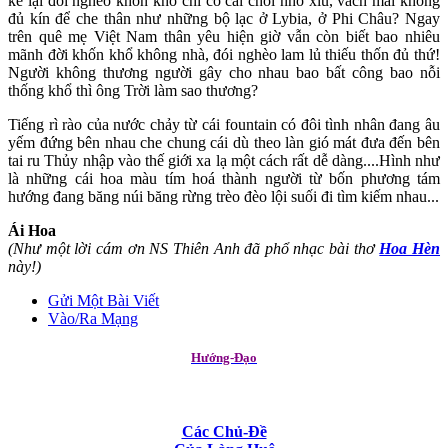
kẻ lại đói nghèo khốn khổ chỉ có cái chòi nhỏ xíu, vách mái không
đủ kín để che thân như những bộ lạc ở Lybia, ở Phi Châu? Ngay
trên quê mẹ Việt Nam thân yêu hiện giờ vẫn còn biết bao nhiêu
mãnh đời khốn khổ không nhà, đói nghèo lam lủ thiếu thốn đủ thứ!
Người không thương người gây cho nhau bao bất công bao nỗi
thống khổ thì ông Trời làm sao thương?
Tiếng rì rào của nước chảy từ cái fountain có đôi tình nhân đang âu
yếm đứng bên nhau che chung cái dù theo làn gió mát đưa đến bên
tai ru Thủy nhập vào thế giới xa lạ một cách rất dễ dàng....Hình như
là những cái hoa màu tím hoá thành người từ bốn phương tám
hướng đang băng núi băng rừng trèo đèo lội suối đi tìm kiếm nhau...
Ái Hoa
(Như một lời cám ơn NS Thiên Anh đã phổ nhạc bài thơ
Hoa Hèn
này!)
Gửi Một Bài Viết
Vào/Ra Mạng
Hướng-Đạo
Các Chủ-Đề