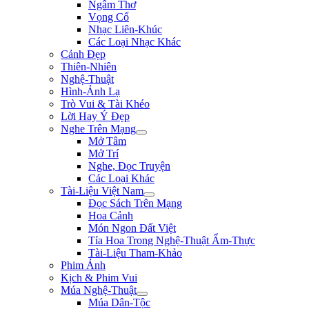
Ngâm Thơ
Vọng Cổ
Nhạc Liên-Khúc
Các Loại Nhạc Khác
Cảnh Đẹp
Thiên-Nhiên
Nghệ-Thuật
Hình-Ảnh Lạ
Trò Vui & Tài Khéo
Lời Hay Ý Đẹp
Nghe Trên Mạng
Mở Tâm
Mở Trí
Nghe, Đọc Truyện
Các Loại Khác
Tài-Liệu Việt Nam
Đọc Sách Trên Mạng
Hoa Cảnh
Món Ngon Đất Việt
Tỉa Hoa Trong Nghệ-Thuật Ẩm-Thực
Tài-Liệu Tham-Khảo
Phim Ảnh
Kịch & Phim Vui
Múa Nghệ-Thuật
Múa Dân-Tộc