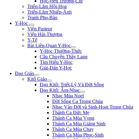
Học-viện Trương-Chi
Triển-Lãm Hội-Họa
Triển-Lãm Nhiếp-Ảnh
Tranh Phụ-Bản
Y-Học
Viện Pasteur
Viện Hải-Thượng
Y-Tế
Bài Liên-Quan Y-Học
Y-Học Thường-Thức
Câu Chuyện Thầy Lang
Tìm Hiểu Y-Hoc
Giải-Đáp Y-Học
Đạo Giáo
Kitô Giáo
Đạo Kitô: Triết-Lý Và Đời Sống
Đạo Kitô: Âm-Nhạc
Nhạc Mùa Noel
Đời Sống Ca Trong Chúa
Nhạc Vào Đời và Sinh-Hoạt Trong Chúa
Thánh Ca Đức Mẹ
Thánh Ca Mùa Vọng
Thánh Ca Mùa Giáng Sinh
Thánh Ca Mùa Chay
Thánh Ca Mùa Phục-Sinh