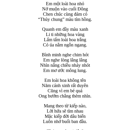
Em một loài hoa nhỏ
Nở muộn vào cuối Đông
Chen chúc cùng đám cỏ
“Thủy chung” màu tím hồng.
Quanh em đầy màu xanh
Li ti những hoa vàng
Lấm tấm loài hoa trắng
Cỏ úa nằm ngỗn ngang.
Bình minh nghe chim hót
Em nghe lòng lâng lâng
Nhìn nắng chiều nhảy nhót
Em mơ ước mông lung.
Em loài hoa không tên
Năm cánh xinh rất duyên
Cũng vì em bé quá
Ong bướm chẳng thèm nhìn.
Mang theo từ kiếp nào,
Lời hứa sẽ tìm nhau
Mặc kiếp đời dâu biển
Luôn nhớ buổi ban đầu.