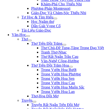
Khám-Phá Cho Thiếu Nhi
Phương-Pháp Montessori
Giáo-Dục Và Chăm-Sóc Thiếu Nhi
Tự Học & Tìm Hiểu
Học Ngâm thơ
Dẫn Giải Vọng Cổ
Tài-Liệu Giáo-Dục
Văn-Học
Thơ
Thơ Trên Đồi Trăng
Thơ Chủ-Đề Tung-Tăng Trong Đạo Việt
Tranh Thơ-Nhac
Thơ Rất Ngắn Trầu Cau
Văn-Nghệ Cộng-Hưởng
Thơ Trên Đồi Trăm Hoa
Trong Vườn Hoa Bưởi
Trong Vườn Hoa Phượng
Trong Vườn Hoa Sen
Trong Vườn Hoa Cau
Trong Vườn Hoa Muôn Sắc
Trong Vườn Hoa Lan
Thơ-Họa Đồi Mơ
Truyện
Truyện Rất Ngắn Trên Đồi Mơ