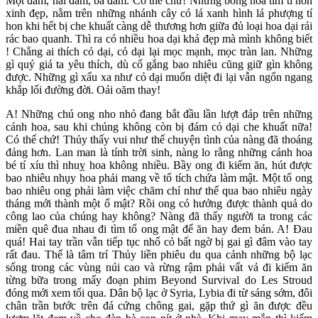
Một đám, hai đám, ba đám. Có thế chứ! Những bông hoa tím tí hon
xinh đẹp, nằm trên những nhánh cây có lá xanh hình lá phượng tí
hon khi hết bị che khuất càng dễ thương hơn giữa đủ loại hoa dại rải
rác bao quanh. Thì ra có nhiều hoa dại khá đẹp mà mình không biết
! Chẳng ai thích cỏ dại, cỏ dại lại mọc mạnh, mọc tràn lan. Những
gì quý giá ta yêu thích, dù cố gắng bao nhiêu cũng giữ gìn không
được. Những gì xấu xa như cỏ dại muốn diệt đi lại vẫn ngổn ngang
khắp lối đường đời. Oái oăm thay!
A! Những chú ong nho nhỏ đang bắt đầu lần lượt đáp trên những
cánh hoa, sau khi chúng không còn bị đám cỏ dại che khuất nữa!
Có thế chứ! Thủy thấy vui như thể chuyện tình của nàng đã thoáng
đảng hơn. Lan man là tính trời sinh, nàng lo rằng những cánh hoa
bé tí xíu thì nhuỵ hoa không nhiều. Bầy ong đi kiếm ăn, hút được
bao nhiêu nhụy hoa phải mang về tổ tích chứa làm mật. Một tổ ong
bao nhiêu ong phải làm việc chăm chỉ như thế qua bao nhiêu ngày
tháng mới thành một ổ mật? Rồi ong có hưởng được thành quả do
công lao của chúng hay không? Nàng đã thấy người ta trong các
miền quê đua nhau đi tìm tổ ong mật để ăn hay đem bán. A! Đau
quá! Hai tay trần vẫn tiếp tục nhổ cỏ bất ngờ bị gai gì đâm vào tay
rất đau. Thế là tâm trí Thủy liền phiêu du qua cảnh những bộ lạc
sống trong các vùng núi cao và rừng rậm phải vất vả đi kiếm ăn
từng bữa trong mấy đoạn phim Beyond Survival do Les Stroud
đóng mới xem tối qua. Dân bộ lạc ở Syria, Lybia đi từ sáng sớm, đôi
chân trần bước trên đá cứng chông gai, gặp thứ gì ăn được đều