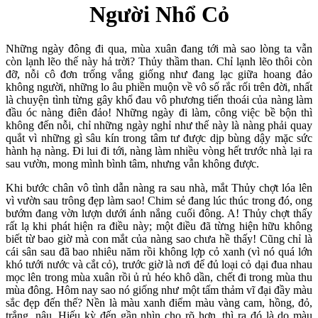
Người Nhổ Cỏ
Những ngày đông đi qua, mùa xuân đang tới mà sao lòng ta vẫn
còn lạnh lẽo thế này hả trời? Thủy thầm than. Chỉ lạnh lẽo thôi còn
đỡ, nỗi cô đơn trống vắng giống như đang lạc giữa hoang đảo
không người, những lo âu phiền muộn về vô số rắc rối trên đời, nhất
là chuyện tình từng gây khổ đau vô phương tiến thoái của nàng làm
đầu óc nàng điên đảo! Những ngày đi làm, công việc bề bộn thì
không đến nỗi, chỉ những ngày nghỉ như thế này là nàng phải quay
quắt vì những gì sâu kín trong tâm tư được dịp bùng dậy mặc sức
hành hạ nàng. Đi lui đi tới, nàng làm nhiều vòng hết trước nhà lại ra
sau vườn, mong mình bình tâm, nhưng vẫn không được.
Khi bước chân vô tình dẫn nàng ra sau nhà, mắt Thủy chợt lóa lên
vì vườn sau trông đẹp làm sao! Chim sẻ đang lúc thúc trong đó, ong
bướm đang vờn lượn dưới ánh nắng cuối đông. A! Thủy chợt thấy
rất lạ khi phát hiện ra điều này; một điều đã từng hiện hữu không
biết từ bao giờ mà con mắt của nàng sao chưa hề thấy! Cũng chỉ là
cái sân sau đã bao nhiêu năm rồi không lợp cỏ xanh (vì nó quá lớn
khó tưới nước và cắt cỏ), trước giờ là nơi để đủ loại cỏ dại đua nhau
mọc lên trong mùa xuân rồi ủ rủ héo khô dần, chết đi trong mùa thu
mùa đông. Hôm nay sao nó giống như một tấm thảm vĩ đại đầy màu
sắc đẹp đến thế? Nền là màu xanh điểm màu vàng cam, hồng, đỏ,
trắng, nâu. Hiếu kỳ đến gần nhìn cho rõ hơn, thì ra đó là do màu