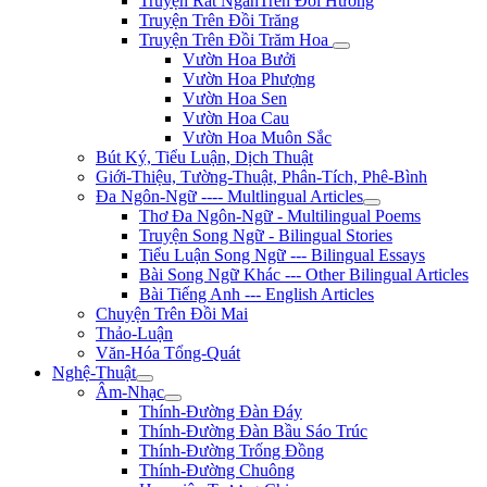
Truyện Rất NgắnTrên Đồi Hương
Truyện Trên Đồi Trăng
Truyện Trên Đồi Trăm Hoa
Vườn Hoa Bưởi
Vườn Hoa Phượng
Vườn Hoa Sen
Vườn Hoa Cau
Vườn Hoa Muôn Sắc
Bút Ký, Tiểu Luận, Dịch Thuật
Giới-Thiệu, Tường-Thuật, Phân-Tích, Phê-Bình
Đa Ngôn-Ngữ ---- Multlingual Articles
Thơ Đa Ngôn-Ngữ - Multilingual Poems
Truyện Song Ngữ - Bilingual Stories
Tiểu Luận Song Ngữ --- Bilingual Essays
Bài Song Ngữ Khác --- Other Bilingual Articles
Bài Tiếng Anh --- English Articles
Chuyện Trên Đồi Mai
Thảo-Luận
Văn-Hóa Tổng-Quát
Nghệ-Thuật
Âm-Nhạc
Thính-Đường Đàn Đáy
Thính-Đường Đàn Bầu Sáo Trúc
Thính-Đường Trống Đồng
Thính-Đường Chuông