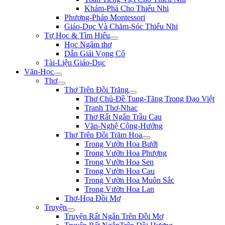
Khám-Phá Cho Thiếu Nhi
Phương-Pháp Montessori
Giáo-Dục Và Chăm-Sóc Thiếu Nhi
Tự Học & Tìm Hiểu
Học Ngâm thơ
Dẫn Giải Vọng Cổ
Tài-Liệu Giáo-Dục
Văn-Học
Thơ
Thơ Trên Đồi Trăng
Thơ Chủ-Đề Tung-Tăng Trong Đạo Việt
Tranh Thơ-Nhac
Thơ Rất Ngắn Trầu Cau
Văn-Nghệ Cộng-Hưởng
Thơ Trên Đồi Trăm Hoa
Trong Vườn Hoa Bưởi
Trong Vườn Hoa Phượng
Trong Vườn Hoa Sen
Trong Vườn Hoa Cau
Trong Vườn Hoa Muôn Sắc
Trong Vườn Hoa Lan
Thơ-Họa Đồi Mơ
Truyện
Truyện Rất Ngắn Trên Đồi Mơ