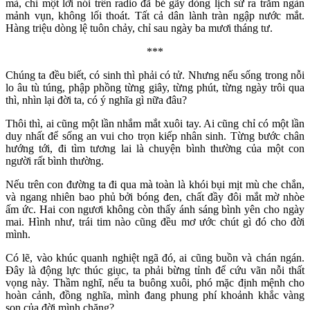
mà, chỉ một lời nói trên radio đã bẻ gãy dòng lịch sử ra trăm ngàn
mảnh vụn, không lối thoát. Tất cả dân lành tràn ngập nước mắt.
Hàng triệu dòng lệ tuôn chảy, chỉ sau ngày ba mươi tháng tư.
***
Chúng ta đều biết, có sinh thì phải có tử. Nhưng nếu sống trong nỗi
lo âu tù túng, phập phồng từng giây, từng phút, từng ngày trôi qua
thì, nhìn lại đời ta, có ý nghĩa gì nữa đâu?
Thôi thì, ai cũng một lần nhắm mắt xuôi tay. Ai cũng chỉ có một lần
duy nhất để sống an vui cho trọn kiếp nhân sinh. Từng bước chân
hướng tới, đi tìm tương lai là chuyện bình thường của một con
người rất bình thường.
Nếu trên con đường ta đi qua mà toàn là khói bụi mịt mù che chắn,
và ngang nhiên bao phủ bởi bóng đen, chất đầy đôi mắt mờ nhòe
ấm ức. Hai con ngươi không còn thấy ánh sáng bình yên cho ngày
mai. Hình như, trái tim nào cũng đều mơ ước chút gì đó cho đời
mình.
Có lẽ, vào khúc quanh nghiệt ngã đó, ai cũng buồn và chán ngán.
Đây là động lực thúc giục, ta phải bừng tỉnh để cứu vãn nỗi thất
vọng này. Thầm nghĩ, nếu ta buông xuôi, phó mặc định mệnh cho
hoàn cảnh, đồng nghĩa, mình đang phung phí khoảnh khắc vàng
son của đời mình chăng?