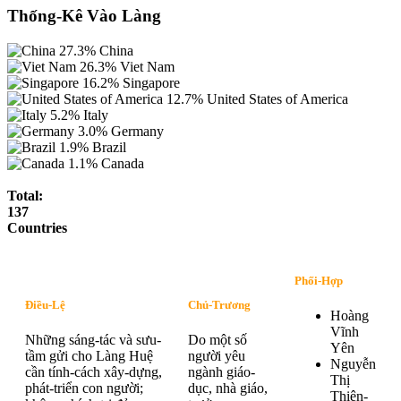
Thống-Kê Vào Làng
27.3%
China
26.3%
Viet Nam
16.2%
Singapore
12.7%
United States of America
5.2%
Italy
3.0%
Germany
1.9%
Brazil
1.1%
Canada
Total:
137
Countries
Phối-Hợp
Điều-Lệ
Chủ-Trương
Hoàng
Vĩnh
Những sáng-tác và sưu-
Do một số
Yên
tầm gửi cho Làng Huệ
người yêu
Nguyễn
cần tính-cách xây-dựng,
ngành giáo-
Thị
phát-triển con người;
dục, nhà giáo,
Thiên-