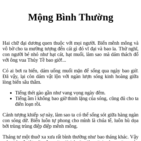
Mộng Bình Thường
Hai chữ đại dương quen thuộc với mọi người. Biển mênh mông và
vô bờ cho ta mường tượng đến cái gì đó vĩ đại và bao la. Thử nghĩ,
con người bé nhỏ như hạt cát, hạt muối, làm sao mà dám thách đố
với ông vua Thủy Tề bao giờ!...
Có ai bơi ra biển, dám uống muối mặn để sống qua ngày bao giờ.
Đã vậy, lại còn dám vật lộn với ngàn lượn sóng kinh hoàng giữa
lòng biển sâu thẳm.
Tiếng thét gào gần như vang vọng ngày đêm.
Tiếng ầm ì không bao giờ thinh lặng của sóng, cũng đủ cho ta
điên loạn rồi.
Cảnh tượng khiếp sợ này, làm sao ta có thể sống sót giữa hàng ngàn
con sóng dữ. Biển luôn tự phong cho mình là chúa tể, luôn hù dọa
bởi trùng trùng điệp điệp mênh mông.
Tháng tư một thuở xa xưa rất bình thường như bao tháng khác. Vậy