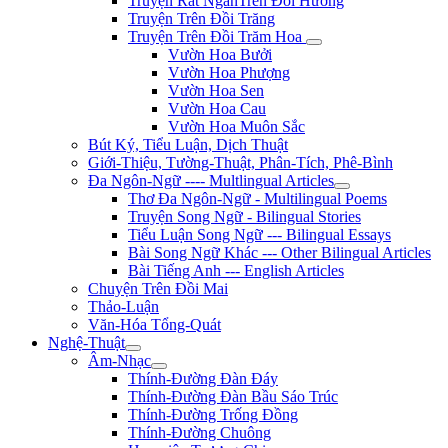
Truyện Rất NgắnTrên Đồi Hương
Truyện Trên Đồi Trăng
Truyện Trên Đồi Trăm Hoa
Vườn Hoa Bưởi
Vườn Hoa Phượng
Vườn Hoa Sen
Vườn Hoa Cau
Vườn Hoa Muôn Sắc
Bút Ký, Tiểu Luận, Dịch Thuật
Giới-Thiệu, Tường-Thuật, Phân-Tích, Phê-Bình
Đa Ngôn-Ngữ ---- Multlingual Articles
Thơ Đa Ngôn-Ngữ - Multilingual Poems
Truyện Song Ngữ - Bilingual Stories
Tiểu Luận Song Ngữ --- Bilingual Essays
Bài Song Ngữ Khác --- Other Bilingual Articles
Bài Tiếng Anh --- English Articles
Chuyện Trên Đồi Mai
Thảo-Luận
Văn-Hóa Tổng-Quát
Nghệ-Thuật
Âm-Nhạc
Thính-Đường Đàn Đáy
Thính-Đường Đàn Bầu Sáo Trúc
Thính-Đường Trống Đồng
Thính-Đường Chuông