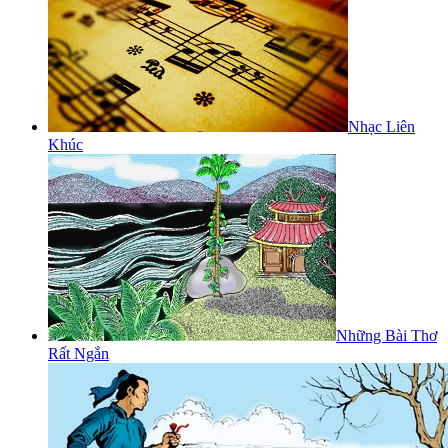
Nhạc Liên
Khúc
Những Bài Thơ
Rất Ngắn