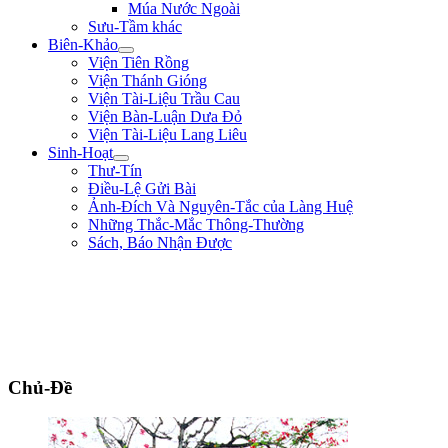
Múa Nước Ngoài
Sưu-Tầm khác
Biên-Khảo
Viện Tiên Rồng
Viện Thánh Gióng
Viện Tài-Liệu Trầu Cau
Viện Bàn-Luận Dưa Đỏ
Viện Tài-Liệu Lang Liêu
Sinh-Hoạt
Thư-Tín
Điều-Lệ Gửi Bài
Ảnh-Đích Và Nguyên-Tắc của Làng Huệ
Những Thắc-Mắc Thông-Thường
Sách, Báo Nhận Được
"Tôi là một người trong tay không lấy một tấc sắt, trên mặt đất không có chỗ
nào dừng chân. Chẳng qua mình là một thằng tay không, chân trắng, sức yếu,
tài hèn lại đòi vật lộn với hùm beo có nanh dài, vuốt nhọn. Dù sao mặc lòng,
tôi vẫn cứ hăng-hái đi tới. Tôi vẫn muốn đổ máu ra mua Tự-Do." ** Phan Bội
Châu **
Chủ-Đề