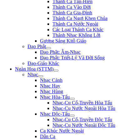
Thánh Ca Tận-Hiến
Thánh Ca Vào Đời
Thánh Ca Gia-Đình
Thánh Ca Ngợi Khen Chúa
Thánh Ca Nước Ngoài
Các Loại Thánh Ca Khác
Thánh Nhạc Không Lời
Gương Sáng Kitô Giáo
Đạo Phật
Đạo Phật: Âm-Nhạc
Đạo Phật: Triết-Lý Và Đời Sống
Đạo-Giáo Khác
Ngàn Hoa (STTM)
Nhạc
Nhạc Cảnh
Nhạc Hay
Nhạc Hùng
Nhạc Hòa-Tấu
Nhạc-Cụ Cổ-Truyền Hòa Tấu
Nhạc-Cụ Nước Ngoài Hòa Tấu
Nhạc Độc-Tấu
Nhạc-Cụ Cổ-Truyền Độc Tấu
Nhạc-Cụ Nước Ngoài Độc Tấu
Ca Khúc Nước Ngoài
Dân Ca