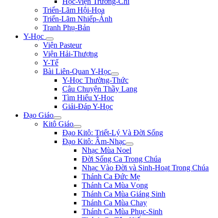
Học-viện Trương-Chi
Triển-Lãm Hội-Họa
Triển-Lãm Nhiếp-Ảnh
Tranh Phụ-Bản
Y-Học
Viện Pasteur
Viện Hải-Thượng
Y-Tế
Bài Liên-Quan Y-Học
Y-Học Thường-Thức
Câu Chuyện Thầy Lang
Tìm Hiểu Y-Hoc
Giải-Đáp Y-Học
Đạo Giáo
Kitô Giáo
Đạo Kitô: Triết-Lý Và Đời Sống
Đạo Kitô: Âm-Nhạc
Nhạc Mùa Noel
Đời Sống Ca Trong Chúa
Nhạc Vào Đời và Sinh-Hoạt Trong Chúa
Thánh Ca Đức Mẹ
Thánh Ca Mùa Vọng
Thánh Ca Mùa Giáng Sinh
Thánh Ca Mùa Chay
Thánh Ca Mùa Phục-Sinh