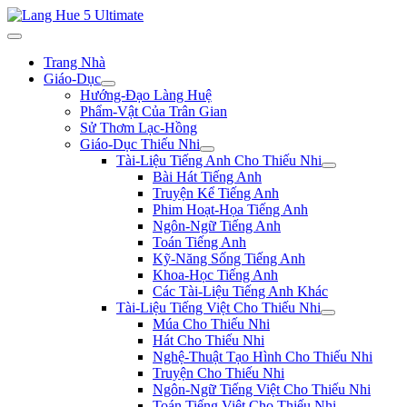
Trang Nhà
Giáo-Dục
Hướng-Đạo Làng Huệ
Phẩm-Vật Của Trân Gian
Sử Thơm Lạc-Hồng
Giáo-Dục Thiếu Nhi
Tài-Liệu Tiếng Anh Cho Thiếu Nhi
Bài Hát Tiếng Anh
Truyện Kể Tiếng Anh
Phim Hoạt-Họa Tiếng Anh
Ngôn-Ngữ Tiếng Anh
Toán Tiếng Anh
Kỹ-Năng Sống Tiếng Anh
Khoa-Học Tiếng Anh
Các Tài-Liệu Tiếng Anh Khác
Tài-Liệu Tiếng Việt Cho Thiếu Nhi
Múa Cho Thiếu Nhi
Hát Cho Thiếu Nhi
Nghệ-Thuật Tạo Hình Cho Thiếu Nhi
Truyện Cho Thiếu Nhi
Ngôn-Ngữ Tiếng Việt Cho Thiếu Nhi
Toán Tiếng Việt Cho Thiếu Nhi