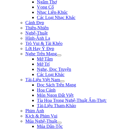
Ngâm Thơ
Vọng Cổ
Nhạc Liên-Khúc
Các Loại Nhạc Khác
Cảnh Đẹp
Thiên-Nhiên
Nghệ-Thuật
Hình-Ảnh Lạ
Trò Vui & Tài Khéo
Lời Hay Ý Đẹp
Nghe Trên Mạng
Mở Tâm
Mở Trí
Nghe, Đọc Truyện
Các Loại Khác
Tài-Liệu Việt Nam
Đọc Sách Trên Mạng
Hoa Cảnh
Món Ngon Đất Việt
Tỉa Hoa Trong Nghệ-Thuật Ẩm-Thực
Tài-Liệu Tham-Khảo
Phim Ảnh
Kịch & Phim Vui
Múa Nghệ-Thuật
Múa Dân-Tộc