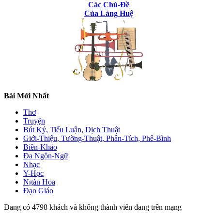
Các Chủ-Đề
Của Làng Huệ
Bài Mới Nhất
Thơ
Truyện
Bút Ký, Tiểu Luận, Dịch Thuật
Giới-Thiệu, Tường-Thuật, Phân-Tích, Phê-Bình
Biên-Khảo
Đa Ngôn-Ngữ
Nhạc
Y-Học
Ngàn Hoa
Đạo Giáo
Đang có 4798 khách và không thành viên đang trên mạng