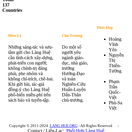
137
Countries
Phối-Hợp
Điều-Lệ
Chủ-Trương
Hoàng
Vĩnh
Những sáng-tác và sưu-
Do một số
Yên
tầm gửi cho Làng Huệ
người yêu
Nguyễn
cần tính-cách xây-dựng,
ngành giáo-
Thị
phát-triển con người;
dục, nhà giáo,
Thiên-
không chính-trị đảng
trưởng
Tường
phái, phe nhóm và
Hướng-Đạo
không chỉ-trích, chê-bai.
và toán
Phạm
Khi gửi bài, tác-giả
Nghiên-Cứu
Trần
đồng-ý cho Làng Huệ
Huấn-Luyện
Quốc-
phổ-biến miễn-phí trên
Dấn-Thân
Việt
sách báo và tuyển-tập.
chủ-trương.
Phù-Sa
Việt
Copyright © 2011-2024
LANG HUE.ORG
- All Rights Reserved -
Contact / Liên-Lạc:
Phối Hợp Làng Huệ