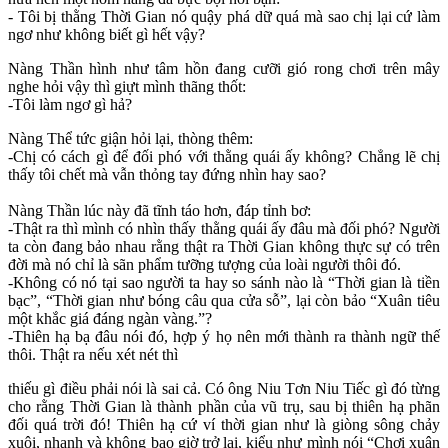
- Tôi bị thằng Thời Gian nó quậy phá dữ quá mà sao chị lại cứ làm
ngơ như không biết gì hết vậy?
Nàng Thần hình như tâm hồn đang cưỡi gió rong chơi trên mây
nghe hỏi vậy thì giựt mình thãng thốt:
-Tôi làm ngơ gì hả?
Nàng Thể tức giận hỏi lại, thòng thêm:
-Chị có cách gì để đối phó với thằng quái ấy không? Chẳng lẽ chị
thấy tôi chết mà vẫn thỏng tay đứng nhìn hay sao?
Nàng Thần lúc này đã tĩnh táo hơn, đáp tỉnh bơ:
-Thật ra thì mình có nhìn thấy thằng quái ấy đâu mà đối phó? Người
ta còn đang bảo nhau rằng thật ra Thời Gian không thực sự có trên
đời mà nó chỉ là sãn phẩm tưỡng tượng của loài người thôi đó.
-Không có nó tại sao người ta hay so sánh nào là “Thời gian là tiền
bạc”, “Thời gian như bóng câu qua cửa sỗ”, lại còn bảo “Xuân tiêu
một khắc giá đáng ngàn vàng.”?
-Thiên hạ bạ đâu nói đó, hợp ý họ nên mới thành ra thành ngữ thế
thôi. Thật ra nếu xét nét thì
thiếu gì điều phải nói là sai cả. Có ông Niu Tơn Niu Tiếc gì đó từng
cho rằng Thời Gian là thành phần của vũ trụ, sau bị thiên hạ phãn
đối quá trời đó! Thiên hạ cứ ví thời gian như là giòng sông chảy
xuôi, nhanh và không bao giờ trở lại, kiểu như mình nói “Chơi xuân