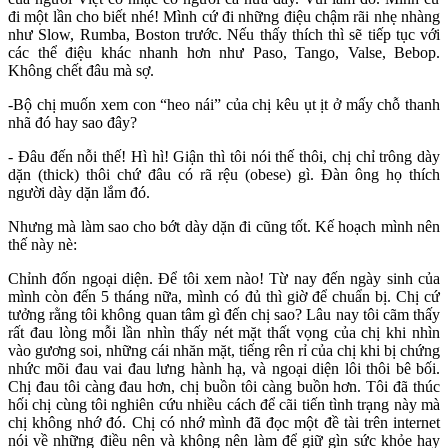
đi một lần cho biết nhé! Mình cứ đi những điệu chậm rãi nhẹ nhàng
như Slow, Rumba, Boston trước. Nếu thấy thích thì sẽ tiếp tục với
các thể điệu khác nhanh hơn như Paso, Tango, Valse, Bebop.
Không chết đâu mà sợ.
-Bộ chị muốn xem con “heo nái” của chị kêu ụt ịt ở mấy chỗ thanh
nhã đó hay sao đây?
- Đâu đến nỗi thế! Hì hì! Giận thì tôi nói thế thôi, chị chỉ trông dày
dặn (thick) thôi chứ đâu có rã rệu (obese) gì. Đàn ông họ thích
người dày dặn lắm đó.
Nhưng mà làm sao cho bớt dày dặn đi cũng tốt. Kế hoạch mình nên
thế này nè:
Chỉnh đốn ngoại diện. Để tôi xem nào! Từ nay đến ngày sinh của
mình còn đến 5 tháng nữa, mình có đủ thì giờ để chuẩn bị. Chị cứ
tưởng rằng tôi không quan tâm gì đến chị sao? Lâu nay tôi cãm thấy
rất đau lòng mỗi lần nhìn thấy nét mặt thất vọng của chị khi nhìn
vào gương soi, những cái nhăn mặt, tiếng rên rỉ của chị khi bị chứng
nhức mõi đau vai đau lưng hành hạ, và ngoại diện lôi thôi bê bối.
Chị đau tôi càng đau hơn, chị buồn tôi càng buồn hơn. Tôi đã thúc
hối chị cùng tôi nghiên cứu nhiều cách để cãi tiến tình trạng này mà
chị không nhớ đó. Chị có nhớ mình đã đọc một đề tài trên internet
nói về những điều nên và không nên làm để giữ gìn sức khỏe hay