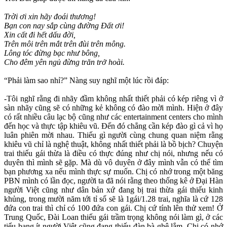
Trời ơi xin hãy đoái thương!
Bạn con nay sắp cùng đường Đất ơi!
Xin cất đi hết dấu đời,
Trên môi trên mắt trên đùi trên mông.
Lông tóc đừng bạc như bông,
Cho đêm yên ngủ đừng trăn trở hoài.
“Phải làm sao nhỉ?” Nàng suy nghĩ một lúc rồi đáp:
-Tôi nghĩ rằng đi nhãy đầm không nhất thiết phải có kép riêng vì ở
sàn nhãy cũng sẽ có những kẻ không có đào mời mình. Hiện ở đây
có rất nhiều câu lạc bộ cũng như các entertainment centers cho mình
đến học và thực tập khiêu vũ. Đến đó chẳng cần kép đào gì cả vì họ
luân phiên mời nhau. Thiếu gì người cùng chung quan niệm rằng
khiêu vũ chỉ là nghệ thuật, không nhất thiết phải là bồ bịch? Chuyện
trai thiếu gái thừa là điều có thực đúng như chị nói, nhưng nếu có
duyên thì mình sẽ gặp. Mà dù vô duyên ở đây mình vẫn có thể tìm
bạn phương xa nếu mình thực sự muốn. Chị có nhớ trong một băng
PBN mình có lần đọc, người ta đã nói rằng theo thống kê ở Đại Hàn
người Việt cũng như dân bản xứ đang bị trai thừa gái thiếu kinh
khủng, trong mười năm tới tỉ số sẽ là 1gái/1.28 trai, nghĩa là cứ 128
đứa con trai thì chỉ có 100 đứa con gái. Chị cứ tính lên thử xem! Ở
Trung Quốc, Đài Loan thiếu gái trầm trọng không nói làm gì, ở các
tiểu bang ít người Việt cũng đang thiếu đàn bà ghê lắm. Chị có nhớ