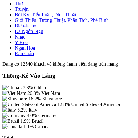
Thơ
Truyện
Bút Ký, Tiểu Luận, Dịch Thuật
Giới-Thiệu, Tường-Thuật, Phân-Tích, Phê-Bình
Biên-Khảo
Đa Ngôn-Ngữ
Nhạc
Y-Học
Ngàn Hoa
Đạo Giáo
Đang có 12540 khách và không thành viên đang trên mạng
Thống-Kê Vào Làng
27.3%
China
26.3%
Viet Nam
16.2%
Singapore
12.8%
United States of America
5.2%
Italy
3.0%
Germany
1.9%
Brazil
1.1%
Canada
Total: