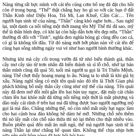
Nàng từng rất bực mình với cái tên cúng cơm bố mẹ đã đặt cho hồi
còn ở trong bụng. “Thể” thật chẳng hay ho gì so với các bạn ở đất
Thần Kinh như Diệu Hoa, Trà Mi, Lan Khuê, Cẩm Các… Tên
người bạn sinh tử của nàng, “Thần” càng khó nghe hơn... Sau nghĩ
lại, một danh ca nổi tiếng một thời mang tên Mỹ Thể thì đã sao, mỹ
thể là thân hình đẹp, có khi lại còn hấp dẫn hơn tên đẹp nữa. “Thần”
thường đi đôi với “Tinh”, nghĩa đen nghĩa bóng gì cũng đều cao cả,
có gì là không tốt đâu. Từ đó nàng mới bớt phàn nàn về cái tên để
cùng bạn sống những ngày vui vẻ như bao người bình thường khác.
Nhưng khi mà cây cối trong vườn đã từ nhỏ biến thành già, thân
cây mơ cây táo từ trơn nhẳn đã biến thành sù sì lỗ chỗ, nhớ lại bản
thân mình cũng đã quá 50, tuổi mà người ta gọi là Tri Thiên Mệnh,
nàng Thể chợt thấy hoang mang lo âu. Nàng ta lo nhất là khi già bị
xấu. Nàng nghĩ rằng có một tên quái nào đó tên là Thời Gian phá
phách khũng bố mấy thân cây cũng như mỹ thể của nàng. Tên quái
này đã đem mớ đồi mồi gắn lên hai bàn tay ngọc, đặt mấy cái chân
chim lên hai khóe mắt đã từng nỗi tiếng một thời là mắt phượng và
đào mấy cái rãnh ở trên hai má đã từng được bao người ngưỡng mộ
gọi là má đào. Chẳng những thế, nó còn nhổ mất mấy hạt ngọc làm
cho hai cánh hoa đào không hề dám hé mỡ. Những chỗ nên thêm
thì nó lấy mất còn chỗ nào thừa thì nó lại thêm cho thật nhiều vào.
Buồn phiền quá đến mất ăn mất ngủ, thế mà người bạn sinh tử là
nàng Thần lại như chẳng hề quan tâm. Không thể chịu nhịn hơn
nữa nên một hôm nàng đã bực bội hỏi bạn: