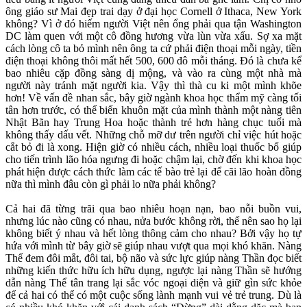
ông giáo sư Mai đẹp trai dạy ở đại học Cornell ở Ithaca, New York
không? Vì ở đó hiếm người Việt nên ổng phải qua tận Washington
DC làm quen với một cô đồng hương vừa lùn vừa xấu. Sợ xa mặt
cách lòng cô ta bỏ mình nên ông ta cứ phải điện thoại mỗi ngày, tiền
điện thoại không thôi mất hết 500, 600 đô mỗi tháng. Đó là chưa kể
bao nhiêu cặp đồng sàng dị mộng, và vào ra cùng một nhà mà
người này tránh mặt người kia. Vậy thì thà cu ki một mình khõe
hơn! Về vấn đề nhan sắc, bây giờ ngành khoa học thẩm mỹ càng tối
tân hơn trước, có thể biến khuôn mặt của mình thành một nàng tiên
Nhật Bãn hay Trung Hoa hoặc thành trẻ hơn hàng chục tuổi mà
không thấy dấu vết. Những chỗ mỡ dư trên người chỉ việc hút hoặc
cắt bỏ đi là xong. Hiện giờ có nhiều cách, nhiều loại thuốc bổ giúp
cho tiến trình lão hóa ngưng đi hoặc chậm lại, chờ đến khi khoa học
phát hiện được cách thức làm các tế bào trẻ lại để cãi lão hoàn đồng
nữa thì mình đâu còn gì phải lo nữa phải không?
Cả hai đã từng trãi qua bao nhiêu hoạn nạn, bao nỗi buồn vui,
nhưng lúc nào cũng có nhau, nửa bước không rời, thế nên sao họ lại
không biết ý nhau và hết lòng thông cảm cho nhau? Bởi vậy họ tự
hứa với mình từ bây giờ sẽ giúp nhau vượt qua mọi khó khăn. Nàng
Thể đem đôi mắt, đôi tai, bộ não và sức lực giúp nàng Thần đọc biết
những kiến thức hữu ích hữu dụng, ngược lại nàng Thần sẽ hướng
dẫn nàng Thể tân trang lại sắc vóc ngoại diện và giữ gìn sức khỏe
để cả hai có thể có một cuộc sống lành mạnh vui vẻ trẻ trung. Dù là