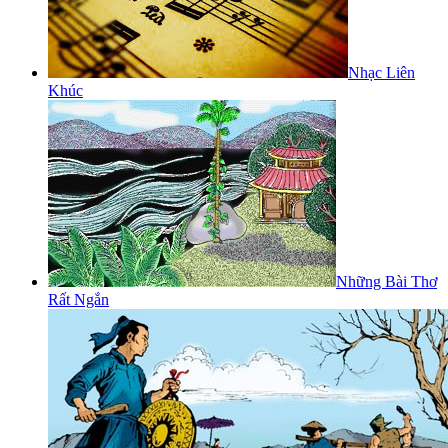
Nhạc Liên
Khúc
Những Bài Thơ
Rất Ngắn