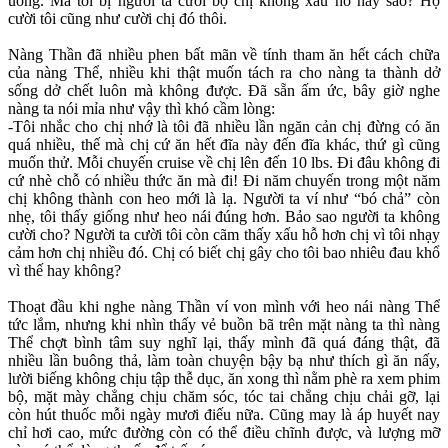
uổng. Mà tôi bị người ta cười bộ chị không xấu hỗ hay sao? Họ
cười tôi cũng như cười chị đó thôi.
Nàng Thần đã nhiều phen bất mãn về tính tham ăn hết cách chữa
của nàng Thể, nhiều khi thật muốn tách ra cho nàng ta thành dở
sống dở chết luôn mà không được. Đã sẵn ấm ức, bây giờ nghe
nàng ta nói mỉa như vậy thì khó cầm lòng:
-Tôi nhắc cho chị nhớ là tôi đã nhiều lần ngăn cản chị đừng có ăn
quá nhiều, thế mà chị cứ ăn hết đĩa này đến đĩa khác, thứ gì cũng
muốn thử. Mỗi chuyến cruise về chị lên đến 10 lbs. Đi đâu không đi
cứ nhè chỗ có nhiều thức ăn mà đi! Đi năm chuyến trong một năm
chị không thành con heo mới là lạ. Người ta ví như “bó chả” còn
nhẹ, tôi thấy giống như heo nái đúng hơn. Bảo sao người ta không
cười cho? Người ta cười tôi còn cãm thấy xấu hỗ hơn chị vì tôi nhạy
cảm hơn chị nhiều đó. Chị có biết chị gây cho tôi bao nhiêu đau khổ
vì thế hay không?
Thoạt đầu khi nghe nàng Thần ví von mình với heo nái nàng Thể
tức lắm, nhưng khi nhìn thấy vẻ buồn bã trên mặt nàng ta thì nàng
Thể chợt bình tâm suy nghĩ lại, thấy mình đã quá đáng thật, đã
nhiều lần buông thả, làm toàn chuyện bậy bạ như thích gì ăn nấy,
lười biếng không chịu tập thễ dục, ăn xong thì nằm phè ra xem phim
bộ, mặt mày chẳng chịu chăm sóc, tóc tai chẳng chịu chải gỡ, lại
còn hút thuốc mỗi ngày mươi điếu nữa. Cũng may là áp huyết nay
chỉ hơi cao, mức đường còn có thể điều chĩnh được, và lượng mỡ