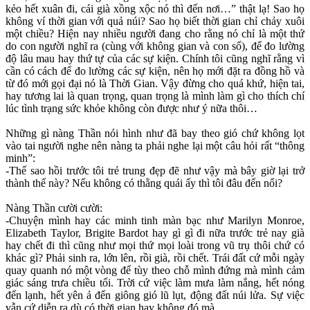
kẻo hết xuân đi, cái già xồng xộc nó thì đến nơi…” thật lạ! Sao họ
không ví thời gian với quả núi? Sao họ biết thời gian chỉ chảy xuôi
một chiều? Hiện nay nhiều người đang cho rằng nó chỉ là một thứ
do con người nghĩ ra (cùng với không gian và con số), để đo lường
độ lâu mau hay thứ tự của các sự kiện. Chính tôi cũng nghĩ rằng vì
cần có cách để đo lường các sự kiện, nên họ mới đặt ra đồng hồ và
từ đó mới gọi đại nó là Thời Gian. Vậy đừng cho quá khứ, hiện tai,
hay tương lai là quan trọng, quan trọng là mình làm gì cho thích chí
lúc tình trạng sức khỏe không còn được như ý nữa thôi…
Những gì nàng Thần nói hình như đã bay theo gió chứ không lọt
vào tai người nghe nên nàng ta phải nghe lại một câu hỏi rất “thông
minh”:
-Thế sao hồi trước tôi trẻ trung đẹp đẽ như vậy mà bây giờ lại trở
thành thế này? Nếu không có thằng quái ấy thì tôi đâu đến nổi?
Nàng Thần cười cười:
-Chuyện mình hay các minh tinh màn bạc như Marilyn Monroe,
Elizabeth Taylor, Brigite Bardot hay gì gì đi nữa trước trẻ nay già
hay chết đi thì cũng như mọi thứ mọi loài trong vũ trụ thôi chứ có
khác gì? Phải sinh ra, lớn lên, rồi già, rồi chết. Trái đất cứ mỗi ngày
quay quanh nó một vòng để tùy theo chỗ mình đứng mà mình cảm
giác sáng trưa chiều tối. Trời cứ việc làm mưa làm nắng, hết nóng
đến lạnh, hết yên ả đến giông gió lũ lụt, động đất núi lửa. Sự việc
vẫn cứ diễn ra dù có thời gian hay không đó mà.