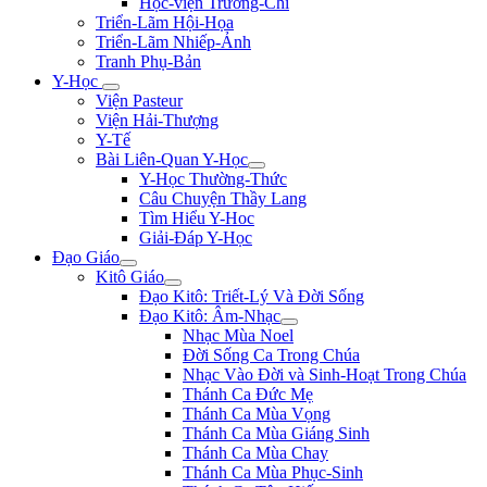
Học-viện Trương-Chi
Triển-Lãm Hội-Họa
Triển-Lãm Nhiếp-Ảnh
Tranh Phụ-Bản
Y-Học
Viện Pasteur
Viện Hải-Thượng
Y-Tế
Bài Liên-Quan Y-Học
Y-Học Thường-Thức
Câu Chuyện Thầy Lang
Tìm Hiểu Y-Hoc
Giải-Đáp Y-Học
Đạo Giáo
Kitô Giáo
Đạo Kitô: Triết-Lý Và Đời Sống
Đạo Kitô: Âm-Nhạc
Nhạc Mùa Noel
Đời Sống Ca Trong Chúa
Nhạc Vào Đời và Sinh-Hoạt Trong Chúa
Thánh Ca Đức Mẹ
Thánh Ca Mùa Vọng
Thánh Ca Mùa Giáng Sinh
Thánh Ca Mùa Chay
Thánh Ca Mùa Phục-Sinh