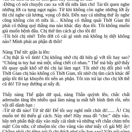
-Đừng có nói chuyện cao xa với tôi nữa làm chi! Tai tôi quen nghe
những lời ca tụng ngọt ngào. Từ khi không còn nghe những lời ấy
thì chỉ nghe cải lương, vọng cỗ thôi. Đến nay cả những thứ ấy nghe
cũng không còn rõ nữa là… Không có thằng quái Thời Gian thì
phải có thằng quỷ thằng ma nào khác đày đọa tôi. Tôi không muốn
già muốn bệnh đâu. Chị thử tìm cách gì cho tôi đi!
-Tôi hỏi chị nhé! Trên đời có cái gì sinh mà không bị diệt không
nào? Mình phải an phận đi thôi!
Nàng Thể tức giận la lên:
-Chị thật là vô tình! Chị không nhớ chị đã hứa gì với tôi hay sao?
“Chúng ta tuy hai mà một, sống chết có nhau.” Thế mà bây giờ thấy
tôi quay quắt khổ sỡ thì chị lại làm ngơ. Tôi nhờ chị đối phó với
Thời Gian chị bảo không có Thời Gian, tôi nhờ chị tìm cách khác để
giúp tôi thì lại khuyên tôi nên an phận. Tôi xin trả lại cho chị lời thề
cũ đó! Từ nay đường ai nấy đi.
Thấy nàng Thể giận dữ quá, nàng Thần quýnh lên, chắc chất
adrenalin tăng lên nhiều quá làm nàng ta mất hết bình tĩnh rồi, nên
vội dỗ dành bạn :
-Từ từ đã nào! Từ từ đã! Để tôi suy nghĩ môt chút đi!...... À! Chị
muốn trẻ thì thiếu gì cách. Này nhé! Hãy mua đồ “chic” diện vào,
hãy trét phấn thật dày vào mấy cái rãnh và những vết chân chim trên
mặt! Còn nữa; cứ nhuộm tóc cho vàng vào như mấy cô gái Mỹ ấy!
Chẳng phải chị từng nói là chị thích như vậy hay sao? Vừa nói nàng