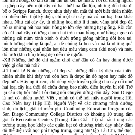
lớn màu hồng, có khi cả hai thứ lại xen kẻ nhau. Tôi cứ tưởng người
ta ghép cây nên một cây có hai thứ hoa lẫn lộn, nhưng đến bữa đi
bộ ở Scripps Ranch, được nhìn thấy tận mắt thì mới biết thiên nhiên
có nhiều điều thật kỳ diệu; chỉ một cái cây mà có hai loại hoa khác
nhau. Như cái cây ấy, từ những hoa nhỏ li ti màu vàng tươi đẹp đã
trổ ra những bát hoa màu hồng to lớn đầy những hạt giống. Rồi còn
có cái loại cây có từng chùm hạt tròn màu hồng như hồng ngọc có
những cái núm xinh xinh ở dưới trông giống những đôi hoa tai,
mình tưởng chúng là quả, ai dè chúng là hoa và quả là những quả
lớn như những quả nhãn hạt tiêu màu vàng cam (khi non) và màu
đỏ tươi (khi chín) trông đẹp đến mê người.
-Xì! Những thứ đó chỉ ngắm chơi chứ đâu có ăn hay dùng được
việc gì đâu mà nói?
-Chị nói lạ! Nhìn những cái đẹp và những điều kỳ diệu của thiên
nhiên nhiều khi thấy vui còn hơn là được ăn đồ ngon hay mặc đồ
đẹp nữa. Hãy nghĩ xem, chỉ riêng việc truyền giống cho cây cối như
hai loại cây kia thôi đã chứa đựng bao nhiêu điều huyền bí rồi! Trở
lại câu chị hỏi nhé! Tôi đang nói chuyện đứng đắn đây. San Diego
là nơi có nhiều người Việt , mình có thể hỏi mấy người trong Hội
Cao Niên hay Hiệp Hội Người Việt về các chương trình dưỡng
sinh, du lịch, giải trí miễn phí. Continuing Education Program cúa
San Diego Community College Districts có khoảng 10 trung tâm
gọi là Recreation Centers (Trung Tâm Giải Trí) rải rác trong các
trường trung học khắp các quận hạt có chương trình dạy nhảy đầm
đủ thể điệu với học phí tượng trưng, cũng như tập Tài Chi, thể dục,