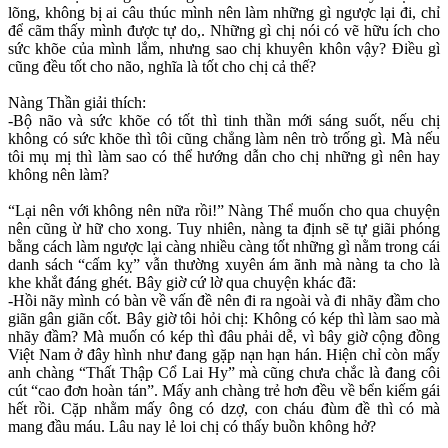
lõng, không bị ai câu thúc mình nên làm những gì ngược lại đi, chỉ
để cãm thấy mình được tự do,. Những gì chị nói có vẽ hữu ích cho
sức khõe của mình lắm, nhưng sao chị khuyên khôn vậy? Điều gì
cũng đều tốt cho não, nghĩa là tốt cho chị cả thế?
Nàng Thần giải thích:
-Bộ não và sức khõe có tốt thì tinh thần mới sáng suốt, nếu chị
không có sức khõe thì tôi cũng chẳng làm nên trò trống gì. Mà nếu
tôi mụ mị thì làm sao có thể hướng dẫn cho chị những gì nên hay
không nên làm?
“Lại nên với không nên nữa rồi!” Nàng Thể muốn cho qua chuyện
nên cũng ừ hữ cho xong. Tuy nhiên, nàng ta định sẽ tự giãi phóng
bằng cách làm ngược lại càng nhiều càng tốt những gì nằm trong cái
danh sách “cấm kỵ” vẫn thường xuyên ám ãnh mà nàng ta cho là
khe khắt đáng ghét. Bây giờ cứ lờ qua chuyện khác đã:
-Hồi nãy mình có bàn về vấn đề nên đi ra ngoài và đi nhãy đầm cho
giãn gân giãn cốt. Bây giờ tôi hỏi chị: Không có kép thì làm sao mà
nhãy đầm? Mà muốn có kép thì đâu phải dễ, vì bây giờ cộng đồng
Việt Nam ở đây hình như đang gặp nạn hạn hán. Hiện chỉ còn mấy
anh chàng “Thất Thập Cổ Lai Hy” mà cũng chưa chắc là đang côi
cút “cao đơn hoàn tán”. Mấy anh chàng trẻ hơn đều về bển kiếm gái
hết rồi. Cặp nhằm mấy ông có dzợ, con cháu đùm đề thì có mà
mang đầu máu. Lâu nay lẻ loi chị có thấy buồn không hở?