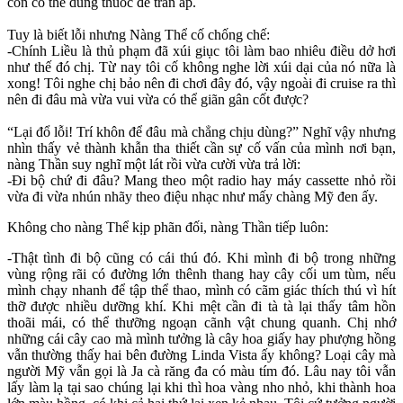
còn có thể dùng thuốc để trấn áp.
Tuy là biết lỗi nhưng Nàng Thể cố chống chế:
-Chính Liều là thủ phạm đã xúi giục tôi làm bao nhiêu điều dở hơi
như thế đó chị. Từ nay tôi cố không nghe lời xúi dại của nó nữa là
xong! Tôi nghe chị bảo nên đi chơi đây đó, vậy ngoài đi cruise ra thì
nên đi đâu mà vừa vui vừa có thể giãn gân cốt được?
“Lại đổ lỗi! Trí khôn để đâu mà chẳng chịu dùng?” Nghĩ vậy nhưng
nhìn thấy vẻ thành khẫn tha thiết cần sự cố vấn của mình nơi bạn,
nàng Thần suy nghĩ một lát rồi vừa cười vừa trả lời:
-Đi bộ chứ đi đâu? Mang theo một radio hay máy cassette nhỏ rồi
vừa đi vừa nhún nhãy theo điệu nhạc như mấy chàng Mỹ đen ấy.
Không cho nàng Thể kịp phãn đối, nàng Thần tiếp luôn:
-Thật tình đi bộ cũng có cái thú đó. Khi mình đi bộ trong những
vùng rộng rãi có đường lớn thênh thang hay cây cối um tùm, nếu
mình chạy nhanh để tập thể thao, mình có cãm giác thích thú vì hít
thỡ được nhiều dưỡng khí. Khi mệt cần đi tà tà lại thấy tâm hồn
thoãi mái, có thể thưỡng ngoạn cãnh vật chung quanh. Chị nhớ
những cái cây cao mà mình tưởng là cây hoa giấy hay phượng hồng
vẫn thường thấy hai bên đường Linda Vista ấy không? Loại cây mà
người Mỹ vẫn gọi là Ja cà răng đa có màu tím đó. Lâu nay tôi vẫn
lấy làm lạ tại sao chúng lại khi thì hoa vàng nho nhỏ, khi thành hoa