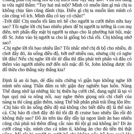
ta vừa nghĩ thầm: “Tuy hai mà một? Mình có muốn làm gì mà chị ta
không chịu làm cũng đành chịu. Điều gì chị ta muốn làm mình có
cản cũng vô ích. Mình đâu có tay có chân!”
-Trời đất! Chị muốn tôi làm trò hề cho người ta cười thêm nữa hay
sao? Tôi nghe lời chị bao nhiêu phen để bị người ta tưởng là con mụ
điên, trét phấn đầy mặt bị người ta nhạo cho là phường hát bội, mặc
đồ St. John vào bị người ta cho là giống bó chả rồi. Chị không nhớ
sao?
-Chị nghe lời tôi bao nhiêu lần? Tôi nhắc nhở chị đi bộ cho nhiều, đi
chơi đây đó, ăn uống điều độ, bớt mỡ nhiều rau, nhưng chị có nghe
lời đâu! Nếu chị nghe lời tôi từ đầu thì đâu phải trét phấn và đâu có
thêm vào người nhiều mỡ đến nổi mặc đồ St. John không được rồi
đổ thừa cho thằng này thằng kia?
Định là an ủi bạn, dè đâu nửa chừng vì giận bạn không nghe lời
mình nên nàng Thần đâm ra tức giận đay nghiến bạn luôn. Nàng
Thể đang nhớ lại những lúc bị thiên hạ cười chê, đang nghĩ là tại vì
bạn quý mà ra nông nổi, nay nghe thêm giọng nói chì chiết của
nàng ta thì càng giận thêm, nàng Thể bất phân phải trái lồng lộn lên:
-Chị bảo tôi ăn uống điều độ mà không cho biết điều độ là thế nào
cả. Chị bảo đi chơi đây đó thì tôi đã đi cruise bao nhiêu lần rồi đó
không thấy sao? Đồ ăn trên tàu đầy dẫy lại ngon lành ăn bao nhiêu
cũng chả phải trả thêm đồng cắc nào thì tội gì mà không ăn? Đi ăn
cưới cũng vậy, mình cho cả trăm tì, không ăn cho đủ tiền thì thật