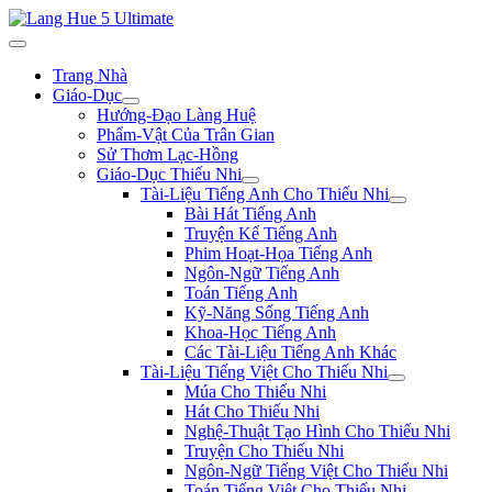
Trang Nhà
Giáo-Dục
Hướng-Đạo Làng Huệ
Phẩm-Vật Của Trân Gian
Sử Thơm Lạc-Hồng
Giáo-Dục Thiếu Nhi
Tài-Liệu Tiếng Anh Cho Thiếu Nhi
Bài Hát Tiếng Anh
Truyện Kể Tiếng Anh
Phim Hoạt-Họa Tiếng Anh
Ngôn-Ngữ Tiếng Anh
Toán Tiếng Anh
Kỹ-Năng Sống Tiếng Anh
Khoa-Học Tiếng Anh
Các Tài-Liệu Tiếng Anh Khác
Tài-Liệu Tiếng Việt Cho Thiếu Nhi
Múa Cho Thiếu Nhi
Hát Cho Thiếu Nhi
Nghệ-Thuật Tạo Hình Cho Thiếu Nhi
Truyện Cho Thiếu Nhi
Ngôn-Ngữ Tiếng Việt Cho Thiếu Nhi
Toán Tiếng Việt Cho Thiếu Nhi