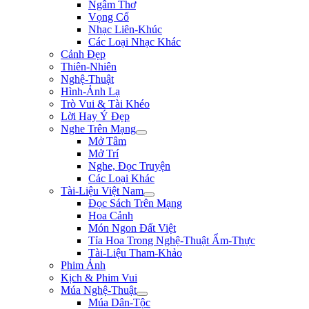
Ngâm Thơ
Vọng Cổ
Nhạc Liên-Khúc
Các Loại Nhạc Khác
Cảnh Đẹp
Thiên-Nhiên
Nghệ-Thuật
Hình-Ảnh Lạ
Trò Vui & Tài Khéo
Lời Hay Ý Đẹp
Nghe Trên Mạng
Mở Tâm
Mở Trí
Nghe, Đọc Truyện
Các Loại Khác
Tài-Liệu Việt Nam
Đọc Sách Trên Mạng
Hoa Cảnh
Món Ngon Đất Việt
Tỉa Hoa Trong Nghệ-Thuật Ẩm-Thực
Tài-Liệu Tham-Khảo
Phim Ảnh
Kịch & Phim Vui
Múa Nghệ-Thuật
Múa Dân-Tộc