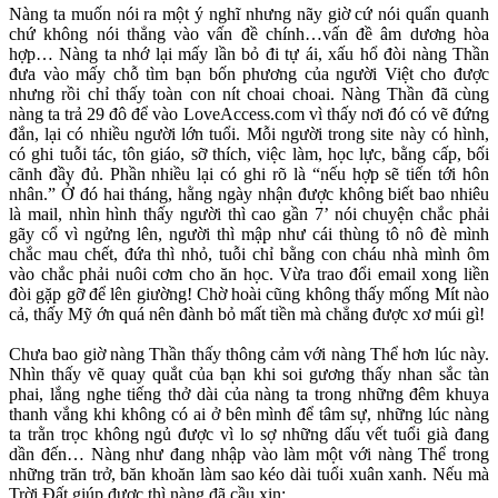
Nàng ta muốn nói ra một ý nghĩ nhưng nãy giờ cứ nói quẩn quanh
chứ không nói thẳng vào vấn đề chính…vấn đề âm dương hòa
hợp… Nàng ta nhớ lại mấy lần bỏ đi tự ái, xấu hổ đòi nàng Thần
đưa vào mấy chỗ tìm bạn bốn phương của người Việt cho được
nhưng rồi chỉ thấy toàn con nít choai choai. Nàng Thần đã cùng
nàng ta trả 29 đô để vào LoveAccess.com vì thấy nơi đó có vẽ đứng
đắn, lại có nhiều người lớn tuổi. Mỗi người trong site này có hình,
có ghi tuỗi tác, tôn giáo, sỡ thích, việc làm, học lực, bằng cấp, bối
cãnh đầy đủ. Phần nhiều lại có ghi rõ là “nếu hợp sẽ tiến tới hôn
nhân.” Ở đó hai tháng, hằng ngày nhận được không biết bao nhiêu
là mail, nhìn hình thấy người thì cao gần 7’ nói chuyện chắc phải
gãy cổ vì ngửng lên, người thì mập như cái thùng tô nô đè mình
chắc mau chết, đứa thì nhỏ, tuỗi chỉ bằng con cháu nhà mình ôm
vào chắc phải nuôi cơm cho ăn học. Vừa trao đổi email xong liền
đòi gặp gỡ để lên giường! Chờ hoài cũng không thấy mống Mít nào
cả, thấy Mỹ ớn quá nên đành bỏ mất tiền mà chẳng được xơ múi gì!
Chưa bao giờ nàng Thần thấy thông cảm với nàng Thể hơn lúc này.
Nhìn thấy vẽ quay quắt của bạn khi soi gương thấy nhan sắc tàn
phai, lắng nghe tiếng thở dài của nàng ta trong những đêm khuya
thanh vắng khi không có ai ở bên mình để tâm sự, những lúc nàng
ta trằn trọc không ngủ được vì lo sợ những dấu vết tuổi già đang
dần đến… Nàng như đang nhập vào làm một với nàng Thể trong
những trăn trở, băn khoăn làm sao kéo dài tuổi xuân xanh. Nếu mà
Trời Đất giúp được thì nàng đã cầu xin: