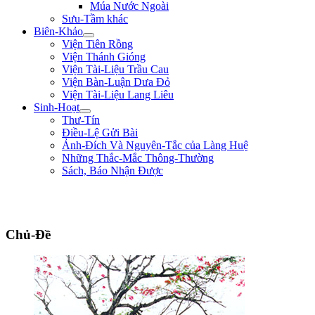
Múa Nước Ngoài
Sưu-Tầm khác
Biên-Khảo
Viện Tiên Rồng
Viện Thánh Gióng
Viện Tài-Liệu Trầu Cau
Viện Bàn-Luận Dưa Đỏ
Viện Tài-Liệu Lang Liêu
Sinh-Hoạt
Thư-Tín
Điều-Lệ Gửi Bài
Ảnh-Đích Và Nguyên-Tắc của Làng Huệ
Những Thắc-Mắc Thông-Thường
Sách, Báo Nhận Được
"Con nhà tướng không được khiếp nhược trước quân thù." ** Bùi Thị Xuân
**
Chủ-Đề