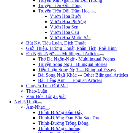
Truyện Rất NgắnTrên Đồi Hương
Truyện Trên Đồi Trăng
Truyện Trên Đồi Trăm Hoa
Vườn Hoa Bưởi
Vườn Hoa Phượng
Vườn Hoa Sen
Vườn Hoa Cau
Vườn Hoa Muôn Sắc
Bút Ký, Tiểu Luận, Dịch Thuật
Giới-Thiệu, Tường-Thuật, Phân-Tích, Phê-Bình
Đa Ngôn-Ngữ ---- Multlingual Articles
Thơ Đa Ngôn-Ngữ - Multilingual Poems
Truyện Song Ngữ - Bilingual Stories
Tiểu Luận Song Ngữ --- Bilingual Essays
Bài Song Ngữ Khác --- Other Bilingual Articles
Bài Tiếng Anh --- English Articles
Chuyện Trên Đồi Mai
Thảo-Luận
Văn-Hóa Tổng-Quát
Nghệ-Thuật
Âm-Nhạc
Thính-Đường Đàn Đáy
Thính-Đường Đàn Bầu Sáo Trúc
Thính-Đường Trống Đồng
Thính-Đường Chuông