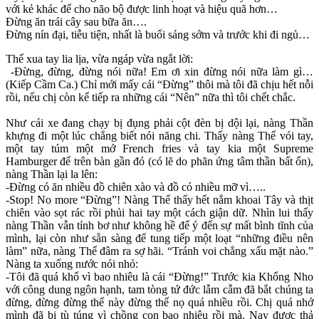
với kẻ khác để cho não bộ được linh hoạt và hiệu quã hơn…
Đừng ăn trái cây sau bữa ăn….
Đừng nín đại, tiễu tiện, nhất là buổi sáng sớm và trước khi đi ngủ…
Thể xua tay lia lịa, vừa ngáp vừa ngắt lời:
-Đừng, đừng, đừng nói nữa! Em ơi xin đừng nói nữa làm gì…
(Kiếp Cầm Ca.) Chỉ mới mấy cái “Đừng” thôi mà tôi đã chịu hết nỗi
rồi, nếu chị còn kể tiếp ra những cái “Nên” nữa thì tôi chết chắc.
Như cái xe đang chạy bị đụng phải cột đèn bị dội lại, nàng Thần
khựng đi một lúc chẳng biết nói năng chi. Thấy nàng Thể vói tay,
một tay túm một mớ French fries và tay kia một Supreme
Hamburger để trên bàn gần đó (có lẽ do phãn ứng tâm thần bất ổn),
nàng Thần lại la lên:
-Đừng có ăn nhiều đồ chiên xào và đồ có nhiều mỡ vì…..
-Stop! No more “Đừng”! Nàng Thể thẩy hết nắm khoai Tây và thịt
chiên vào sọt rác rồi phủi hai tay một cách giận dữ. Nhìn lui thấy
nàng Thần vẫn tỉnh bơ như không hề để ý đến sự mất bình tĩnh của
mình, lại còn như sẵn sàng để tung tiếp một loạt “những điều nên
làm” nữa, nàng Thể đâm ra sợ hãi. “Tránh voi chẳng xấu mặt nào.”
Nàng ta xuống nước nói nhỏ:
-Tôi đã quá khổ vì bao nhiêu là cái “Đừng!” Trước kia Khổng Nho
với công dung ngôn hạnh, tam tòng tứ đức lẫm cẫm đã bắt chúng ta
đừng, đừng đừng thế này đừng thế nọ quá nhiều rồi. Chị quá nhớ
mình đã bị tù túng vì chồng con bao nhiêu rồi mà. Nay được thả