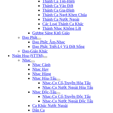
Thánh Ca Tận-Hiến
Thánh Ca Vào Đời
Thánh Ca Gia-Đình
Thánh Ca Ngợi Khen Chúa
Thánh Ca Nước Ngoài
Các Loại Thánh Ca Khác
Thánh Nhạc Không Lời
Gương Sáng Kitô Giáo
Đạo Phật
Đạo Phật: Âm-Nhạc
Đạo Phật: Triết-Lý Và Đời Sống
Đạo-Giáo Khác
Ngàn Hoa (STTM)
Nhạc
Nhạc Cảnh
Nhạc Hay
Nhạc Hùng
Nhạc Hòa-Tấu
Nhạc-Cụ Cổ-Truyền Hòa Tấu
Nhạc-Cụ Nước Ngoài Hòa Tấu
Nhạc Độc-Tấu
Nhạc-Cụ Cổ-Truyền Độc Tấu
Nhạc-Cụ Nước Ngoài Độc Tấu
Ca Khúc Nước Ngoài
Dân Ca