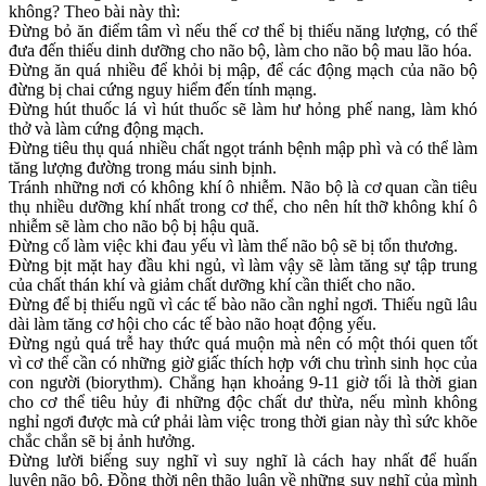
không? Theo bài này thì:
Đừng bỏ ăn điểm tâm vì nếu thế cơ thể bị thiếu năng lượng, có thể
đưa đến thiếu dinh dưỡng cho não bộ, làm cho não bộ mau lão hóa.
Đừng ăn quá nhiều để khỏi bị mập, để các động mạch của não bộ
đừng bị chai cứng nguy hiểm đến tính mạng.
Đừng hút thuốc lá vì hút thuốc sẽ làm hư hỏng phế nang, làm khó
thở và làm cứng động mạch.
Đừng tiêu thụ quá nhiều chất ngọt tránh bệnh mập phì và có thể làm
tăng lượng đường trong máu sinh bịnh.
Tránh những nơi có không khí ô nhiễm. Não bộ là cơ quan cần tiêu
thụ nhiều dưỡng khí nhất trong cơ thể, cho nên hít thỡ không khí ô
nhiễm sẽ làm cho não bộ bị hậu quã.
Đừng cố làm việc khi đau yếu vì làm thế não bộ sẽ bị tổn thương.
Đừng bịt mặt hay đầu khi ngủ, vì làm vậy sẽ làm tăng sự tập trung
của chất thán khí và giảm chất dưỡng khí cần thiết cho não.
Đừng để bị thiếu ngũ vì các tế bào não cần nghỉ ngơi. Thiếu ngũ lâu
dài làm tăng cơ hội cho các tế bào não hoạt động yếu.
Đừng ngủ quá trễ hay thức quá muộn mà nên có một thói quen tốt
vì cơ thể cần có những giờ giấc thích hợp với chu trình sinh học của
con người (biorythm). Chẳng hạn khoảng 9-11 giờ tối là thời gian
cho cơ thể tiêu hủy đi những độc chất dư thừa, nếu mình không
nghỉ ngơi được mà cứ phải làm việc trong thời gian này thì sức khõe
chắc chắn sẽ bị ảnh hưởng.
Đừng lười biếng suy nghĩ vì suy nghĩ là cách hay nhất để huấn
luyện não bộ. Đồng thời nên thão luận về những suy nghĩ của mình