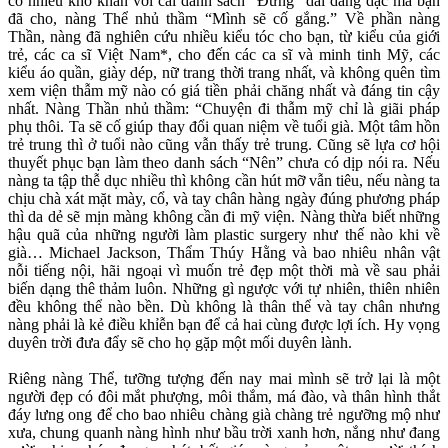
có nhiều khó khăn vớì cái danh sách “Đừng” dài dằng dặc mà bạn
đã cho, nàng Thể nhủ thầm “Mình sẽ cố gắng.” Về phần nàng
Thần, nàng đã nghiên cứu nhiều kiểu tóc cho bạn, từ kiểu của giới
trẻ, các ca sĩ Việt Nam*, cho đến các ca sĩ và minh tinh Mỹ, các
kiểu áo quần, giày dép, nữ trang thời trang nhất, và không quên tìm
xem viện thẫm mỹ nào có giá tiền phải chăng nhất và đáng tin cậy
nhất. Nàng Thần nhủ thầm: “Chuyện đi thẫm mỹ chỉ là giãi pháp
phụ thôi. Ta sẽ cố giúp thay đổi quan niệm về tuổi già. Một tâm hồn
trẻ trung thì ở tuổi nào cũng vẫn thấy trẻ trung. Cũng sẽ lựa cơ hội
thuyết phục bạn làm theo danh sách “Nên” chưa có dịp nói ra. Nếu
nàng ta tập thễ dục nhiều thì không cần hút mỡ vẫn tiêu, nếu nàng ta
chịu chà xát mặt mày, cổ, và tay chân hàng ngày đúng phương pháp
thì da dẻ sẽ mịn màng không cần đi mỹ viện. Nàng thừa biết những
hậu quã của những người làm plastic surgery như thế nào khi về
già… Michael Jackson, Thẩm Thúy Hằng và bao nhiêu nhân vật
nỗi tiếng nội, hãi ngoại vì muốn trẻ đẹp một thời mà về sau phải
biến dạng thê thảm luôn. Những gì ngược với tự nhiên, thiên nhiên
đều không thể nào bền. Dù không là thân thể và tay chân nhưng
nàng phải là kẻ điều khỉễn bạn để cả hai cùng được lợi ích. Hy vọng
duyên trời đưa đẩy sẽ cho họ gặp một mối duyên lành.
Riêng nàng Thể, tưỡng tượng đến nay mai mình sẽ trở lại là một
người đẹp có đôi mắt phượng, môi thắm, má đào, và thân hình thắt
đáy lưng ong để cho bao nhiêu chàng già chàng trẻ ngưỡng mộ như
xưa, chung quanh nàng hình như bầu trời xanh hơn, nắng như đang