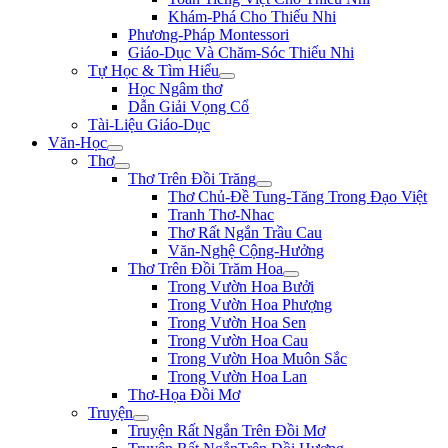
Khám-Phá Cho Thiếu Nhi
Phương-Pháp Montessori
Giáo-Dục Và Chăm-Sóc Thiếu Nhi
Tự Học & Tìm Hiểu
Học Ngâm thơ
Dẫn Giải Vọng Cổ
Tài-Liệu Giáo-Dục
Văn-Học
Thơ
Thơ Trên Đồi Trăng
Thơ Chủ-Đề Tung-Tăng Trong Đạo Việt
Tranh Thơ-Nhac
Thơ Rất Ngắn Trầu Cau
Văn-Nghệ Cộng-Hưởng
Thơ Trên Đồi Trăm Hoa
Trong Vườn Hoa Bưởi
Trong Vườn Hoa Phượng
Trong Vườn Hoa Sen
Trong Vườn Hoa Cau
Trong Vườn Hoa Muôn Sắc
Trong Vườn Hoa Lan
Thơ-Họa Đồi Mơ
Truyện
Truyện Rất Ngắn Trên Đồi Mơ