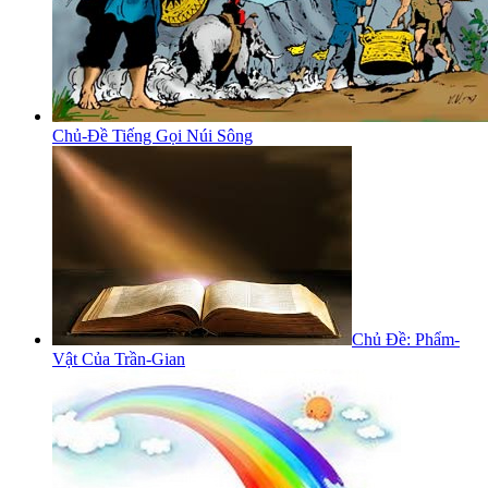
Chủ-Đề Tiếng Gọi Núi Sông
Chủ Đề: Phẩm-
Vật Của Trần-Gian