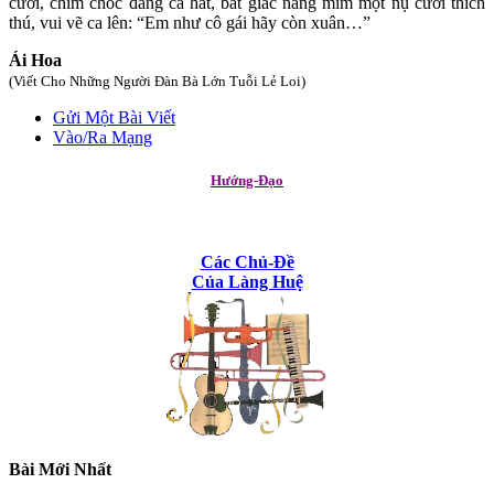
cười, chim chóc đang ca hát, bất giác nàng mỉm một nụ cười thích
thú, vui vẽ ca lên: “Em như cô gái hãy còn xuân…”
Ái Hoa
(Viết Cho Những Người Đàn Bà Lớn Tuỗi Lẻ Loi)
Gửi Một Bài Viết
Vào/Ra Mạng
Hướng-Đạo
Các Chủ-Đề
Của Làng Huệ
Bài Mới Nhất