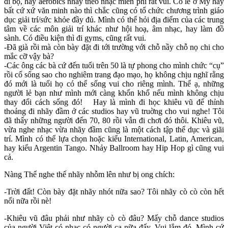
đi bộ, hay aerobics nhảy theo nhạc miễn phí rất vui. Có lẽ ở Mỹ hay
bất cứ xứ văn minh nào thì chắc cũng có tổ chức chương trình giáo
dục giải trí/sức khỏe đầy đủ. Mình có thể hỏi địa điểm của các trung
tâm về các môn giải trí khác như hội hoạ, âm nhạc, hay làm đồ
sành. Có điều kiện thì đi gyms, cũng rất vui.
-Đã già rồi mà còn bày đặt đi tới trường với chỗ nầy chỗ nọ chi cho
mắc cỡ vậy bà?
-Các ông các bà cứ đến tuổi trên 50 là tự phong cho mình chức “cụ”
rồi cố sống sao cho nghiêm trang đạo mạo, họ không chịu nghĩ rằng
đó mới là tuổi họ có thể sống vui cho riêng mình. Thể ạ, những
người lẻ bạn như mình mới càng khốn khổ nếu mình không chịu
thay đổi cách sống đó! Hay là mình đi học khiêu vũ để thỉnh
thoảng đi nhãy đầm ở các studios hay vũ truờng cho vui nghe! Tôi
đã thấy những người đến 70, 80 rồi vẫn đi chơi đó thôi. Khiêu vũ,
vừa nghe nhạc vừa nhãy đầm cũng là một cách tập thể dục và giãi
trí. Mình có thể lựa chọn hoặc kiểu International, Latin, American,
hay kiểu Argentin Tango. Nhảy Ballroom hay Hip Hop gì cũng vui
cả.
Nàng Thể nghe thế nhãy nhỗm lên như bị ong chích:
-Trời đất! Còn bày đặt nhãy nhót nữa sao? Tôi nhãy cò cò còn hết
nổi nữa rồi nè!
-Khiêu vũ đâu phải như nhãy cò cò đâu? Mấy chỗ dance studios
của người Việt có nhạc có người ca nữa đấy. Vui lắm đó. Mình cứ