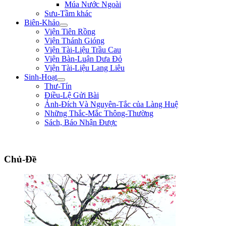
Múa Nước Ngoài
Sưu-Tầm khác
Biên-Khảo
Viện Tiên Rồng
Viện Thánh Gióng
Viện Tài-Liệu Trầu Cau
Viện Bàn-Luận Dưa Đỏ
Viện Tài-Liệu Lang Liêu
Sinh-Hoạt
Thư-Tín
Điều-Lệ Gửi Bài
Ảnh-Đích Và Nguyên-Tắc của Làng Huệ
Những Thắc-Mắc Thông-Thường
Sách, Báo Nhận Được
"Đem đại-nghĩa để thắng hung-tàn. Lấy chí-nhân mà thay cường-bạo." ** Bìn
Chủ-Đề