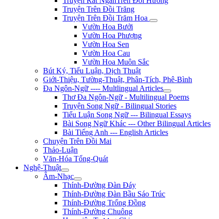
Truyện Rất NgắnTrên Đồi Hương
Truyện Trên Đồi Trăng
Truyện Trên Đồi Trăm Hoa
Vườn Hoa Bưởi
Vườn Hoa Phượng
Vườn Hoa Sen
Vườn Hoa Cau
Vườn Hoa Muôn Sắc
Bút Ký, Tiểu Luận, Dịch Thuật
Giới-Thiệu, Tường-Thuật, Phân-Tích, Phê-Bình
Đa Ngôn-Ngữ ---- Multlingual Articles
Thơ Đa Ngôn-Ngữ - Multilingual Poems
Truyện Song Ngữ - Bilingual Stories
Tiểu Luận Song Ngữ --- Bilingual Essays
Bài Song Ngữ Khác --- Other Bilingual Articles
Bài Tiếng Anh --- English Articles
Chuyện Trên Đồi Mai
Thảo-Luận
Văn-Hóa Tổng-Quát
Nghệ-Thuật
Âm-Nhạc
Thính-Đường Đàn Đáy
Thính-Đường Đàn Bầu Sáo Trúc
Thính-Đường Trống Đồng
Thính-Đường Chuông