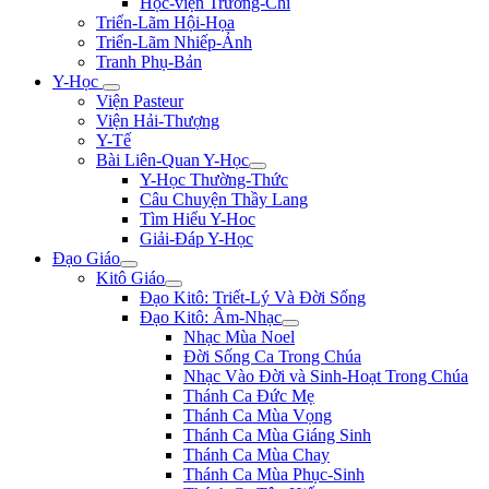
Học-viện Trương-Chi
Triển-Lãm Hội-Họa
Triển-Lãm Nhiếp-Ảnh
Tranh Phụ-Bản
Y-Học
Viện Pasteur
Viện Hải-Thượng
Y-Tế
Bài Liên-Quan Y-Học
Y-Học Thường-Thức
Câu Chuyện Thầy Lang
Tìm Hiểu Y-Hoc
Giải-Đáp Y-Học
Đạo Giáo
Kitô Giáo
Đạo Kitô: Triết-Lý Và Đời Sống
Đạo Kitô: Âm-Nhạc
Nhạc Mùa Noel
Đời Sống Ca Trong Chúa
Nhạc Vào Đời và Sinh-Hoạt Trong Chúa
Thánh Ca Đức Mẹ
Thánh Ca Mùa Vọng
Thánh Ca Mùa Giáng Sinh
Thánh Ca Mùa Chay
Thánh Ca Mùa Phục-Sinh