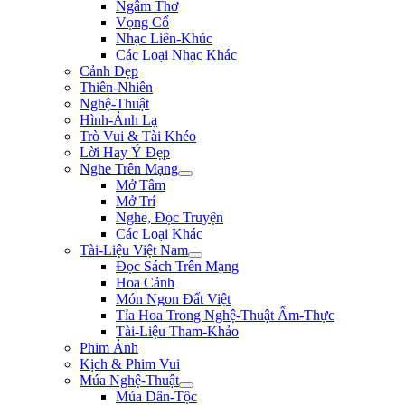
Ngâm Thơ
Vọng Cổ
Nhạc Liên-Khúc
Các Loại Nhạc Khác
Cảnh Đẹp
Thiên-Nhiên
Nghệ-Thuật
Hình-Ảnh Lạ
Trò Vui & Tài Khéo
Lời Hay Ý Đẹp
Nghe Trên Mạng
Mở Tâm
Mở Trí
Nghe, Đọc Truyện
Các Loại Khác
Tài-Liệu Việt Nam
Đọc Sách Trên Mạng
Hoa Cảnh
Món Ngon Đất Việt
Tỉa Hoa Trong Nghệ-Thuật Ẩm-Thực
Tài-Liệu Tham-Khảo
Phim Ảnh
Kịch & Phim Vui
Múa Nghệ-Thuật
Múa Dân-Tộc