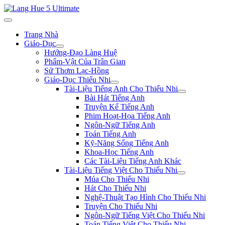
Trang Nhà
Giáo-Dục
Hướng-Đạo Làng Huệ
Phẩm-Vật Của Trân Gian
Sử Thơm Lạc-Hồng
Giáo-Dục Thiếu Nhi
Tài-Liệu Tiếng Anh Cho Thiếu Nhi
Bài Hát Tiếng Anh
Truyện Kể Tiếng Anh
Phim Hoạt-Họa Tiếng Anh
Ngôn-Ngữ Tiếng Anh
Toán Tiếng Anh
Kỹ-Năng Sống Tiếng Anh
Khoa-Học Tiếng Anh
Các Tài-Liệu Tiếng Anh Khác
Tài-Liệu Tiếng Việt Cho Thiếu Nhi
Múa Cho Thiếu Nhi
Hát Cho Thiếu Nhi
Nghệ-Thuật Tạo Hình Cho Thiếu Nhi
Truyện Cho Thiếu Nhi
Ngôn-Ngữ Tiếng Việt Cho Thiếu Nhi
Toán Tiếng Việt Cho Thiếu Nhi