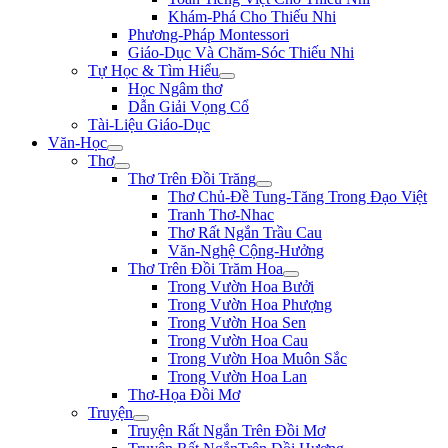
Khám-Phá Cho Thiếu Nhi
Phương-Pháp Montessori
Giáo-Dục Và Chăm-Sóc Thiếu Nhi
Tự Học & Tìm Hiểu
Học Ngâm thơ
Dẫn Giải Vọng Cổ
Tài-Liệu Giáo-Dục
Văn-Học
Thơ
Thơ Trên Đồi Trăng
Thơ Chủ-Đề Tung-Tăng Trong Đạo Việt
Tranh Thơ-Nhac
Thơ Rất Ngắn Trầu Cau
Văn-Nghệ Cộng-Hưởng
Thơ Trên Đồi Trăm Hoa
Trong Vườn Hoa Bưởi
Trong Vườn Hoa Phượng
Trong Vườn Hoa Sen
Trong Vườn Hoa Cau
Trong Vườn Hoa Muôn Sắc
Trong Vườn Hoa Lan
Thơ-Họa Đồi Mơ
Truyện
Truyện Rất Ngắn Trên Đồi Mơ