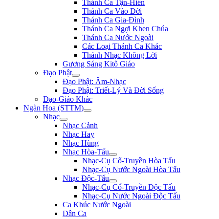
Thánh Ca Tận-Hiến
Thánh Ca Vào Đời
Thánh Ca Gia-Đình
Thánh Ca Ngợi Khen Chúa
Thánh Ca Nước Ngoài
Các Loại Thánh Ca Khác
Thánh Nhạc Không Lời
Gương Sáng Kitô Giáo
Đạo Phật
Đạo Phật: Âm-Nhạc
Đạo Phật: Triết-Lý Và Đời Sống
Đạo-Giáo Khác
Ngàn Hoa (STTM)
Nhạc
Nhạc Cảnh
Nhạc Hay
Nhạc Hùng
Nhạc Hòa-Tấu
Nhạc-Cụ Cổ-Truyền Hòa Tấu
Nhạc-Cụ Nước Ngoài Hòa Tấu
Nhạc Độc-Tấu
Nhạc-Cụ Cổ-Truyền Độc Tấu
Nhạc-Cụ Nước Ngoài Độc Tấu
Ca Khúc Nước Ngoài
Dân Ca