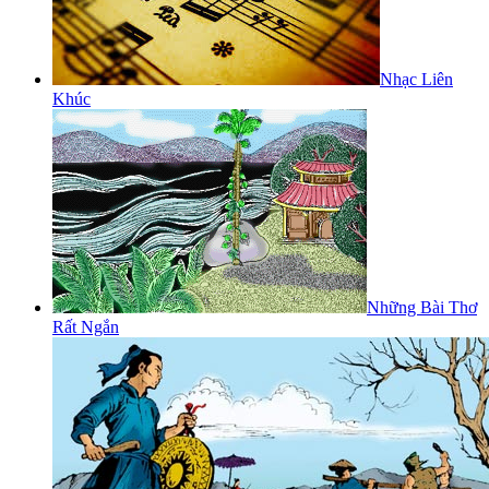
Nhạc Liên
Khúc
Những Bài Thơ
Rất Ngắn