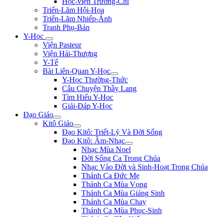
Học-viện Trương-Chi
Triển-Lãm Hội-Họa
Triển-Lãm Nhiếp-Ảnh
Tranh Phụ-Bản
Y-Học
Viện Pasteur
Viện Hải-Thượng
Y-Tế
Bài Liên-Quan Y-Học
Y-Học Thường-Thức
Câu Chuyện Thầy Lang
Tìm Hiểu Y-Hoc
Giải-Đáp Y-Học
Đạo Giáo
Kitô Giáo
Đạo Kitô: Triết-Lý Và Đời Sống
Đạo Kitô: Âm-Nhạc
Nhạc Mùa Noel
Đời Sống Ca Trong Chúa
Nhạc Vào Đời và Sinh-Hoạt Trong Chúa
Thánh Ca Đức Mẹ
Thánh Ca Mùa Vọng
Thánh Ca Mùa Giáng Sinh
Thánh Ca Mùa Chay
Thánh Ca Mùa Phục-Sinh