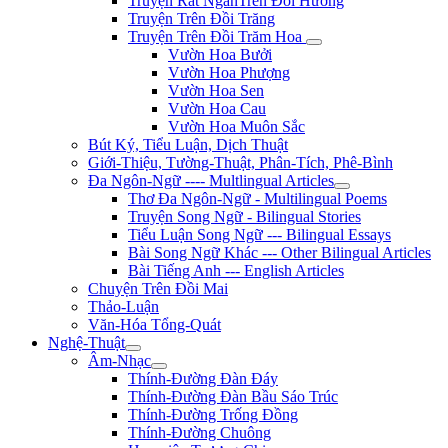
Truyện Rất NgắnTrên Đồi Hương
Truyện Trên Đồi Trăng
Truyện Trên Đồi Trăm Hoa
Vườn Hoa Bưởi
Vườn Hoa Phượng
Vườn Hoa Sen
Vườn Hoa Cau
Vườn Hoa Muôn Sắc
Bút Ký, Tiểu Luận, Dịch Thuật
Giới-Thiệu, Tường-Thuật, Phân-Tích, Phê-Bình
Đa Ngôn-Ngữ ---- Multlingual Articles
Thơ Đa Ngôn-Ngữ - Multilingual Poems
Truyện Song Ngữ - Bilingual Stories
Tiểu Luận Song Ngữ --- Bilingual Essays
Bài Song Ngữ Khác --- Other Bilingual Articles
Bài Tiếng Anh --- English Articles
Chuyện Trên Đồi Mai
Thảo-Luận
Văn-Hóa Tổng-Quát
Nghệ-Thuật
Âm-Nhạc
Thính-Đường Đàn Đáy
Thính-Đường Đàn Bầu Sáo Trúc
Thính-Đường Trống Đồng
Thính-Đường Chuông