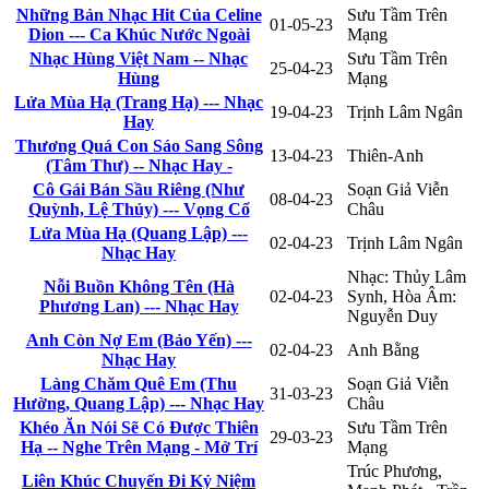
Những Bản Nhạc Hit Của Celine
Sưu Tầm Trên
01-05-23
Dion --- Ca Khúc Nước Ngoài
Mạng
Nhạc Hùng Việt Nam -- Nhạc
Sưu Tầm Trên
25-04-23
Hùng
Mạng
Lửa Mùa Hạ (Trang Hạ) --- Nhạc
19-04-23
Trịnh Lâm Ngân
Hay
Thương Quá Con Sáo Sang Sông
13-04-23
Thiên-Anh
(Tâm Thư) -- Nhạc Hay -
Cô Gái Bán Sầu Riêng (Như
Soạn Giả Viễn
08-04-23
Quỳnh, Lệ Thủy) --- Vọng Cổ
Châu
Lửa Mùa Hạ (Quang Lập) ---
02-04-23
Trịnh Lâm Ngân
Nhạc Hay
Nhạc: Thủy Lâm
Nỗi Buồn Không Tên (Hà
02-04-23
Synh, Hòa Âm:
Phương Lan) --- Nhạc Hay
Nguyễn Duy
Anh Còn Nợ Em (Bảo Yến) ---
02-04-23
Anh Bằng
Nhạc Hay
Làng Chăm Quê Em (Thu
Soạn Giả Viễn
31-03-23
Hường, Quang Lập) --- Nhạc Hay
Châu
Khéo Ăn Nói Sẽ Có Được Thiên
Sưu Tầm Trên
29-03-23
Hạ -- Nghe Trên Mạng - Mở Trí
Mạng
Trúc Phương,
Liên Khúc Chuyến Đi Kỷ Niệm