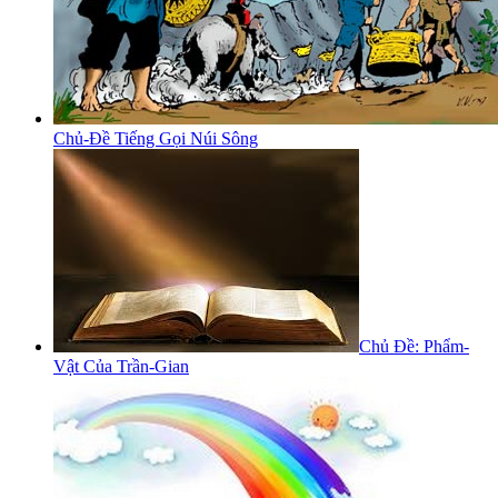
Chủ-Đề Tiếng Gọi Núi Sông
Chủ Đề: Phẩm-
Vật Của Trần-Gian