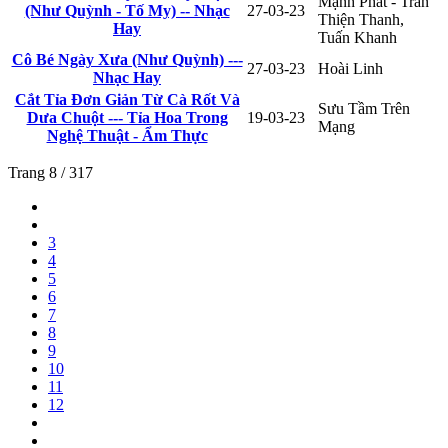
Mạnh Phát - Trần
(Như Quỳnh - Tố My) -- Nhạc
27-03-23
Thiện Thanh,
Hay
Tuấn Khanh
Cô Bé Ngày Xưa (Như Quỳnh) ---
27-03-23
Hoài Linh
Nhạc Hay
Cắt Tỉa Đơn Giản Từ Cà Rốt Và
Sưu Tầm Trên
Dưa Chuột --- Tỉa Hoa Trong
19-03-23
Mạng
Nghệ Thuật - Ẩm Thực
Trang 8 / 317
3
4
5
6
7
8
9
10
11
12