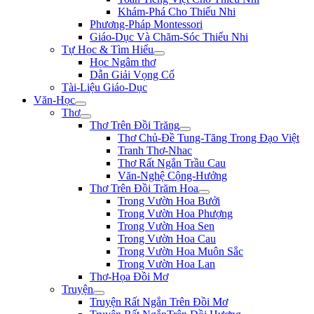
Khám-Phá Cho Thiếu Nhi
Phương-Pháp Montessori
Giáo-Dục Và Chăm-Sóc Thiếu Nhi
Tự Học & Tìm Hiểu
Học Ngâm thơ
Dẫn Giải Vọng Cổ
Tài-Liệu Giáo-Dục
Văn-Học
Thơ
Thơ Trên Đồi Trăng
Thơ Chủ-Đề Tung-Tăng Trong Đạo Việt
Tranh Thơ-Nhac
Thơ Rất Ngắn Trầu Cau
Văn-Nghệ Cộng-Hưởng
Thơ Trên Đồi Trăm Hoa
Trong Vườn Hoa Bưởi
Trong Vườn Hoa Phượng
Trong Vườn Hoa Sen
Trong Vườn Hoa Cau
Trong Vườn Hoa Muôn Sắc
Trong Vườn Hoa Lan
Thơ-Họa Đồi Mơ
Truyện
Truyện Rất Ngắn Trên Đồi Mơ