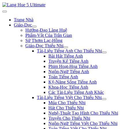
Trang Nhà
Giáo-Dục
Hướng-Đạo Làng Huệ
Phẩm-Vật Của Trân Gian
Sử Thơm Lạc-Hồng
Giáo-Dục Thiếu Nhi
Tài-Liệu Tiếng Anh Cho Thiếu Nhi
Bài Hát Tiếng Anh
Truyện Kể Tiếng Anh
Phim Hoạt-Họa Tiếng Anh
Ngôn-Ngữ Tiếng Anh
Toán Tiếng Anh
Kỹ-Năng Sống Tiếng Anh
Khoa-Học Tiếng Anh
Các Tài-Liệu Tiếng Anh Khác
Tài-Liệu Tiếng Việt Cho Thiếu Nhi
Múa Cho Thiếu Nhi
Hát Cho Thiếu Nhi
Nghệ-Thuật Tạo Hình Cho Thiếu Nhi
Truyện Cho Thiếu Nhi
Ngôn-Ngữ Tiếng Việt Cho Thiếu Nhi
Toán Tiếng Việt Cho Thiếu Nhi