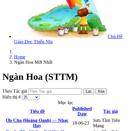
Chủ-Đề
Giáo-Dục Thiếu Nhi
Home
Ngàn Hoa Mới Nhất
Ngàn Hoa (STTM)
Theo Tác giả
Lọc
Xóa
Hiển thị #
Mục lục
Published
Tiêu đề
Tác giả
Date
Ơn Cha (Hoàng Oanh) --- Nhạc
Sưu Tầm Trên
18-06-23
Hay
Mạng