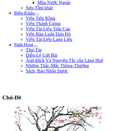
Múa Nước Ngoài
Sưu-Tầm khác
Biên-Khảo
Viện Tiên Rồng
Viện Thánh Gióng
Viện Tài-Liệu Trầu Cau
Viện Bàn-Luận Dưa Đỏ
Viện Tài-Liệu Lang Liêu
Sinh-Hoạt
Thư-Tín
Điều-Lệ Gửi Bài
Ảnh-Đích Và Nguyên-Tắc của Làng Huệ
Những Thắc-Mắc Thông-Thường
Sách, Báo Nhận Được
"Con nhà tướng không được khiếp nhược trước quân thù." ** Bùi Thị Xuân
**
Chủ-Đề