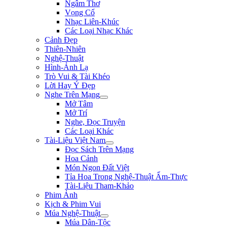
Ngâm Thơ
Vọng Cổ
Nhạc Liên-Khúc
Các Loại Nhạc Khác
Cảnh Đẹp
Thiên-Nhiên
Nghệ-Thuật
Hình-Ảnh Lạ
Trò Vui & Tài Khéo
Lời Hay Ý Đẹp
Nghe Trên Mạng
Mở Tâm
Mở Trí
Nghe, Đọc Truyện
Các Loại Khác
Tài-Liệu Việt Nam
Đọc Sách Trên Mạng
Hoa Cảnh
Món Ngon Đất Việt
Tỉa Hoa Trong Nghệ-Thuật Ẩm-Thực
Tài-Liệu Tham-Khảo
Phim Ảnh
Kịch & Phim Vui
Múa Nghệ-Thuật
Múa Dân-Tộc