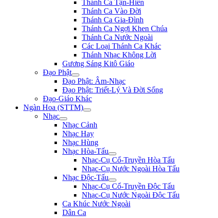
Thánh Ca Tận-Hiến
Thánh Ca Vào Đời
Thánh Ca Gia-Đình
Thánh Ca Ngợi Khen Chúa
Thánh Ca Nước Ngoài
Các Loại Thánh Ca Khác
Thánh Nhạc Không Lời
Gương Sáng Kitô Giáo
Đạo Phật
Đạo Phật: Âm-Nhạc
Đạo Phật: Triết-Lý Và Đời Sống
Đạo-Giáo Khác
Ngàn Hoa (STTM)
Nhạc
Nhạc Cảnh
Nhạc Hay
Nhạc Hùng
Nhạc Hòa-Tấu
Nhạc-Cụ Cổ-Truyền Hòa Tấu
Nhạc-Cụ Nước Ngoài Hòa Tấu
Nhạc Độc-Tấu
Nhạc-Cụ Cổ-Truyền Độc Tấu
Nhạc-Cụ Nước Ngoài Độc Tấu
Ca Khúc Nước Ngoài
Dân Ca