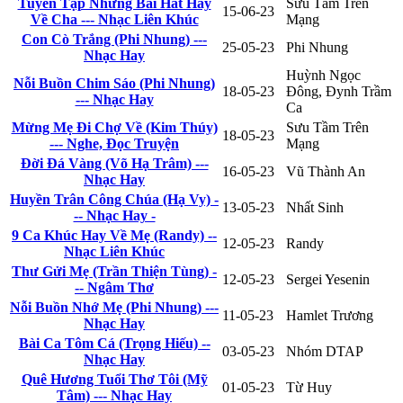
Tuyển Tập Những Bài Hát Hay
Sưu Tầm Trên
15-06-23
Về Cha --- Nhạc Liên Khúc
Mạng
Con Cò Trắng (Phi Nhung) ---
25-05-23
Phi Nhung
Nhạc Hay
Huỳnh Ngọc
Nỗi Buồn Chim Sáo (Phi Nhung)
18-05-23
Đông, Đynh Trầm
--- Nhạc Hay
Ca
Mừng Mẹ Đi Chợ Về (Kim Thúy)
Sưu Tầm Trên
18-05-23
--- Nghe, Đọc Truyện
Mạng
Đời Đá Vàng (Võ Hạ Trâm) ---
16-05-23
Vũ Thành An
Nhạc Hay
Huyền Trân Công Chúa (Hạ Vy) -
13-05-23
Nhất Sinh
-- Nhạc Hay -
9 Ca Khúc Hay Về Mẹ (Randy) --
12-05-23
Randy
Nhạc Liên Khúc
Thư Gửi Mẹ (Trần Thiện Tùng) -
12-05-23
Sergei Yesenin
-- Ngâm Thơ
Nỗi Buồn Nhớ Mẹ (Phi Nhung) ---
11-05-23
Hamlet Trương
Nhạc Hay
Bài Ca Tôm Cá (Trọng Hiếu) --
03-05-23
Nhóm DTAP
Nhạc Hay
Quê Hương Tuổi Thơ Tôi (Mỹ
01-05-23
Từ Huy
Tâm) --- Nhạc Hay