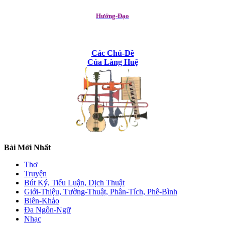
Hướng-Đạo
Các Chủ-Đề
Của Làng Huệ
Bài Mới Nhất
Thơ
Truyện
Bút Ký, Tiểu Luận, Dịch Thuật
Giới-Thiệu, Tường-Thuật, Phân-Tích, Phê-Bình
Biên-Khảo
Đa Ngôn-Ngữ
Nhạc