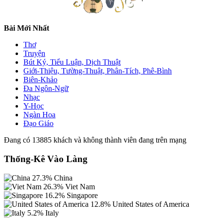
Bài Mới Nhất
Thơ
Truyện
Bút Ký, Tiểu Luận, Dịch Thuật
Giới-Thiệu, Tường-Thuật, Phân-Tích, Phê-Bình
Biên-Khảo
Đa Ngôn-Ngữ
Nhạc
Y-Học
Ngàn Hoa
Đạo Giáo
Đang có 13885 khách và không thành viên đang trên mạng
Thống-Kê Vào Làng
27.3%
China
26.3%
Viet Nam
16.2%
Singapore
12.8%
United States of America
5.2%
Italy