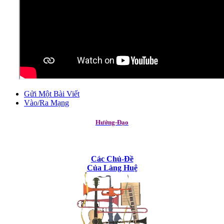
Gửi Một Bài Viết
Vào/Ra Mạng
Hướng-Đạo
Các Chủ-Đề
Của Làng Huệ