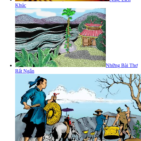
Khúc
Những Bài Thơ
Rất Ngắn