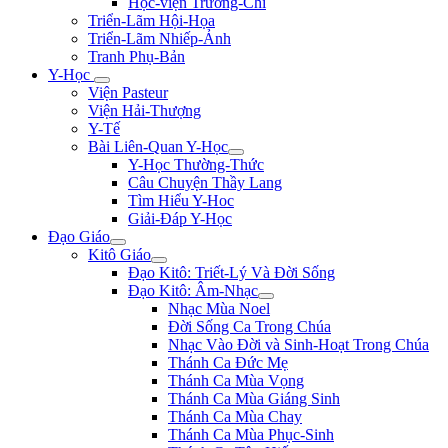
Học-viện Trương-Chi
Triển-Lãm Hội-Họa
Triển-Lãm Nhiếp-Ảnh
Tranh Phụ-Bản
Y-Học
Viện Pasteur
Viện Hải-Thượng
Y-Tế
Bài Liên-Quan Y-Học
Y-Học Thường-Thức
Câu Chuyện Thầy Lang
Tìm Hiểu Y-Hoc
Giải-Đáp Y-Học
Đạo Giáo
Kitô Giáo
Đạo Kitô: Triết-Lý Và Đời Sống
Đạo Kitô: Âm-Nhạc
Nhạc Mùa Noel
Đời Sống Ca Trong Chúa
Nhạc Vào Đời và Sinh-Hoạt Trong Chúa
Thánh Ca Đức Mẹ
Thánh Ca Mùa Vọng
Thánh Ca Mùa Giáng Sinh
Thánh Ca Mùa Chay
Thánh Ca Mùa Phục-Sinh