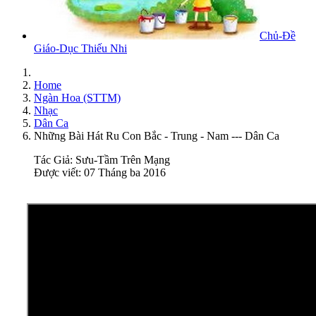
Chủ-Đề
Giáo-Dục Thiếu Nhi
Home
Ngàn Hoa (STTM)
Nhạc
Dân Ca
Những Bài Hát Ru Con Bắc - Trung - Nam --- Dân Ca
Tác Giả:
Sưu-Tầm Trên Mạng
Được viết: 07 Tháng ba 2016