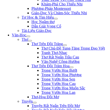
Khám-Phá Cho Thiếu Nhi
Phương-Pháp Montessori
Giáo-Dục Và Chăm-Sóc Thiếu Nhi
Tự Học & Tìm Hiểu
Học Ngâm thơ
Dẫn Giải Vọng Cổ
Tài-Liệu Giáo-Dục
Văn-Học
Thơ
Thơ Trên Đồi Trăng
Thơ Chủ-Đề Tung-Tăng Trong Đạo Việt
Tranh Thơ-Nhac
Thơ Rất Ngắn Trầu Cau
Văn-Nghệ Cộng-Hưởng
Thơ Trên Đồi Trăm Hoa
Trong Vườn Hoa Bưởi
Trong Vườn Hoa Phượng
Trong Vườn Hoa Sen
Trong Vườn Hoa Cau
Trong Vườn Hoa Muôn Sắc
Trong Vườn Hoa Lan
Thơ-Họa Đồi Mơ
Truyện
Truyện Rất Ngắn Trên Đồi Mơ