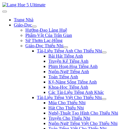
Trang Nhà
Giáo-Dục
Hướng-Đạo Làng Huệ
Phẩm-Vật Của Trân Gian
Sử Thơm Lạc-Hồng
Giáo-Dục Thiếu Nhi
Tài-Liệu Tiếng Anh Cho Thiếu Nhi
Bài Hát Tiếng Anh
Truyện Kể Tiếng Anh
Phim Hoạt-Họa Tiếng Anh
Ngôn-Ngữ Tiếng Anh
Toán Tiếng Anh
Kỹ-Năng Sống Tiếng Anh
Khoa-Học Tiếng Anh
Các Tài-Liệu Tiếng Anh Khác
Tài-Liệu Tiếng Việt Cho Thiếu Nhi
Múa Cho Thiếu Nhi
Hát Cho Thiếu Nhi
Nghệ-Thuật Tạo Hình Cho Thiếu Nhi
Truyện Cho Thiếu Nhi
Ngôn-Ngữ Tiếng Việt Cho Thiếu Nhi
Toán Tiếng Việt Cho Thiếu Nhi