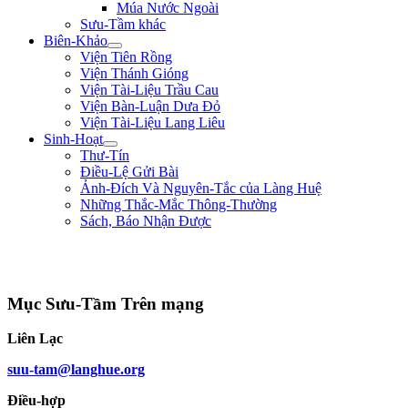
Múa Nước Ngoài
Sưu-Tầm khác
Biên-Khảo
Viện Tiên Rồng
Viện Thánh Gióng
Viện Tài-Liệu Trầu Cau
Viện Bàn-Luận Dưa Đỏ
Viện Tài-Liệu Lang Liêu
Sinh-Hoạt
Thư-Tín
Điều-Lệ Gửi Bài
Ảnh-Đích Và Nguyên-Tắc của Làng Huệ
Những Thắc-Mắc Thông-Thường
Sách, Báo Nhận Được
"Ta thà làm quỷ nước Nam, chứ không thèm làm vương đất Bắc." ** Trần
Bình Trọng **
Mục Sưu-Tầm Trên mạng
Liên Lạc
suu-tam@langhue.org
Điều-hợp