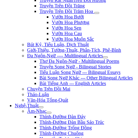
Truyện Rất NgắnTrên Đồi Hương
Truyện Trên Đồi Trăng
Truyện Trên Đồi Trăm Hoa
Vườn Hoa Bưởi
Vườn Hoa Phượng
Vườn Hoa Sen
Vườn Hoa Cau
Vườn Hoa Muôn Sắc
Bút Ký, Tiểu Luận, Dịch Thuật
Giới-Thiệu, Tường-Thuật, Phân-Tích, Phê-Bình
Đa Ngôn-Ngữ ---- Multlingual Articles
Thơ Đa Ngôn-Ngữ - Multilingual Poems
Truyện Song Ngữ - Bilingual Stories
Tiểu Luận Song Ngữ --- Bilingual Essays
Bài Song Ngữ Khác --- Other Bilingual Articles
Bài Tiếng Anh --- English Articles
Chuyện Trên Đồi Mai
Thảo-Luận
Văn-Hóa Tổng-Quát
Nghệ-Thuật
Âm-Nhạc
Thính-Đường Đàn Đáy
Thính-Đường Đàn Bầu Sáo Trúc
Thính-Đường Trống Đồng
Thính-Đường Chuông