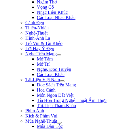
Ngâm Thơ
Vọng Cổ
Nhạc Liên-Khúc
Các Loại Nhạc Khác
Cảnh Đẹp
Thiên-Nhiên
Nghệ-Thuật
Hình-Ảnh Lạ
Trò Vui & Tài Khéo
Lời Hay Ý Đẹp
Nghe Trên Mạng
Mở Tâm
Mở Trí
Nghe, Đọc Truyện
Các Loại Khác
Tài-Liệu Việt Nam
Đọc Sách Trên Mạng
Hoa Cảnh
Món Ngon Đất Việt
Tỉa Hoa Trong Nghệ-Thuật Ẩm-Thực
Tài-Liệu Tham-Khảo
Phim Ảnh
Kịch & Phim Vui
Múa Nghệ-Thuật
Múa Dân-Tộc