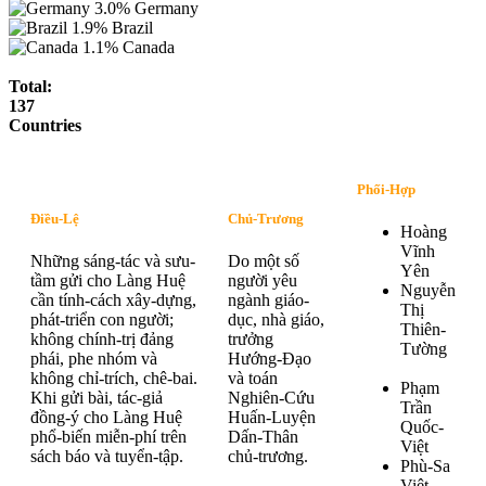
3.0%
Germany
1.9%
Brazil
1.1%
Canada
Total:
137
Countries
Phối-Hợp
Điều-Lệ
Chủ-Trương
Hoàng
Vĩnh
Những sáng-tác và sưu-
Do một số
Yên
tầm gửi cho Làng Huệ
người yêu
Nguyễn
cần tính-cách xây-dựng,
ngành giáo-
Thị
phát-triển con người;
dục, nhà giáo,
Thiên-
không chính-trị đảng
trưởng
Tường
phái, phe nhóm và
Hướng-Đạo
không chỉ-trích, chê-bai.
và toán
Phạm
Khi gửi bài, tác-giả
Nghiên-Cứu
Trần
đồng-ý cho Làng Huệ
Huấn-Luyện
Quốc-
phổ-biến miễn-phí trên
Dấn-Thân
Việt
sách báo và tuyển-tập.
chủ-trương.
Phù-Sa
Việt