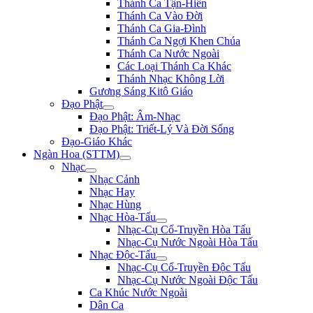
Thánh Ca Tận-Hiến
Thánh Ca Vào Đời
Thánh Ca Gia-Đình
Thánh Ca Ngợi Khen Chúa
Thánh Ca Nước Ngoài
Các Loại Thánh Ca Khác
Thánh Nhạc Không Lời
Gương Sáng Kitô Giáo
Đạo Phật
Đạo Phật: Âm-Nhạc
Đạo Phật: Triết-Lý Và Đời Sống
Đạo-Giáo Khác
Ngàn Hoa (STTM)
Nhạc
Nhạc Cảnh
Nhạc Hay
Nhạc Hùng
Nhạc Hòa-Tấu
Nhạc-Cụ Cổ-Truyền Hòa Tấu
Nhạc-Cụ Nước Ngoài Hòa Tấu
Nhạc Độc-Tấu
Nhạc-Cụ Cổ-Truyền Độc Tấu
Nhạc-Cụ Nước Ngoài Độc Tấu
Ca Khúc Nước Ngoài
Dân Ca