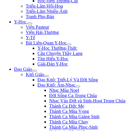
Học-viện Trương-Chi
Triển-Lãm Hội-Họa
Triển-Lãm Nhiếp-Ảnh
Tranh Phụ-Bản
Y-Học
Viện Pasteur
Viện Hải-Thượng
Y-Tế
Bài Liên-Quan Y-Học
Y-Học Thường-Thức
Câu Chuyện Thầy Lang
Tìm Hiểu Y-Hoc
Giải-Đáp Y-Học
Đạo Giáo
Kitô Giáo
Đạo Kitô: Triết-Lý Và Đời Sống
Đạo Kitô: Âm-Nhạc
Nhạc Mùa Noel
Đời Sống Ca Trong Chúa
Nhạc Vào Đời và Sinh-Hoạt Trong Chúa
Thánh Ca Đức Mẹ
Thánh Ca Mùa Vọng
Thánh Ca Mùa Giáng Sinh
Thánh Ca Mùa Chay
Thánh Ca Mùa Phục-Sinh