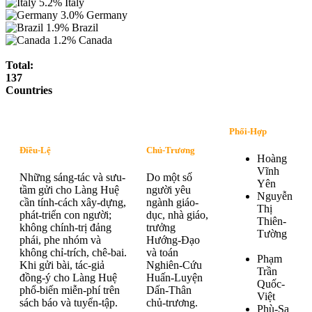
5.2%
Italy
3.0%
Germany
1.9%
Brazil
1.2%
Canada
Total:
137
Countries
Phối-Hợp
Điều-Lệ
Chủ-Trương
Hoàng
Vĩnh
Những sáng-tác và sưu-
Do một số
Yên
tầm gửi cho Làng Huệ
người yêu
Nguyễn
cần tính-cách xây-dựng,
ngành giáo-
Thị
phát-triển con người;
dục, nhà giáo,
Thiên-
không chính-trị đảng
trưởng
Tường
phái, phe nhóm và
Hướng-Đạo
không chỉ-trích, chê-bai.
và toán
Phạm
Khi gửi bài, tác-giả
Nghiên-Cứu
Trần
đồng-ý cho Làng Huệ
Huấn-Luyện
Quốc-
phổ-biến miễn-phí trên
Dấn-Thân
Việt
sách báo và tuyển-tập.
chủ-trương.
Phù-Sa