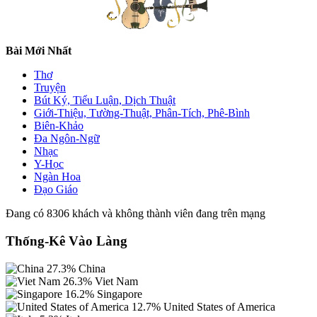
Bài Mới Nhất
Thơ
Truyện
Bút Ký, Tiểu Luận, Dịch Thuật
Giới-Thiệu, Tường-Thuật, Phân-Tích, Phê-Bình
Biên-Khảo
Đa Ngôn-Ngữ
Nhạc
Y-Học
Ngàn Hoa
Đạo Giáo
Đang có 8306 khách và không thành viên đang trên mạng
Thống-Kê Vào Làng
27.3%
China
26.3%
Viet Nam
16.2%
Singapore
12.7%
United States of America