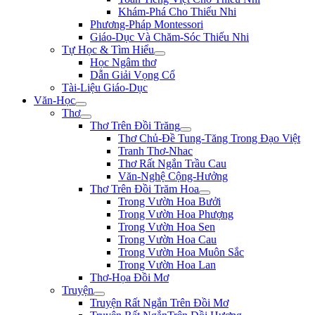
Khám-Phá Cho Thiếu Nhi
Phương-Pháp Montessori
Giáo-Dục Và Chăm-Sóc Thiếu Nhi
Tự Học & Tìm Hiểu
Học Ngâm thơ
Dẫn Giải Vọng Cổ
Tài-Liệu Giáo-Dục
Văn-Học
Thơ
Thơ Trên Đồi Trăng
Thơ Chủ-Đề Tung-Tăng Trong Đạo Việt
Tranh Thơ-Nhac
Thơ Rất Ngắn Trầu Cau
Văn-Nghệ Cộng-Hưởng
Thơ Trên Đồi Trăm Hoa
Trong Vườn Hoa Bưởi
Trong Vườn Hoa Phượng
Trong Vườn Hoa Sen
Trong Vườn Hoa Cau
Trong Vườn Hoa Muôn Sắc
Trong Vườn Hoa Lan
Thơ-Họa Đồi Mơ
Truyện
Truyện Rất Ngắn Trên Đồi Mơ