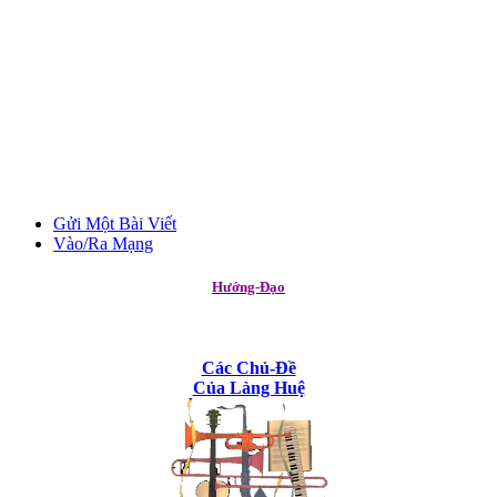
Gửi Một Bài Viết
Vào/Ra Mạng
Hướng-Đạo
Các Chủ-Đề
Của Làng Huệ