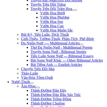
Truyện Rất NgắnTrên Đồi Hương
Truyện Trên Đồi Trăng
Truyện Trên Đồi Trăm Hoa
Vườn Hoa Bưởi
Vườn Hoa Phượng
Vườn Hoa Sen
Vườn Hoa Cau
Vườn Hoa Muôn Sắc
Bút Ký, Tiểu Luận, Dịch Thuật
Giới-Thiệu, Tường-Thuật, Phân-Tích, Phê-Bình
Đa Ngôn-Ngữ ---- Multlingual Articles
Thơ Đa Ngôn-Ngữ - Multilingual Poems
Truyện Song Ngữ - Bilingual Stories
Tiểu Luận Song Ngữ --- Bilingual Essays
Bài Song Ngữ Khác --- Other Bilingual Articles
Bài Tiếng Anh --- English Articles
Chuyện Trên Đồi Mai
Thảo-Luận
Văn-Hóa Tổng-Quát
Nghệ-Thuật
Âm-Nhạc
Thính-Đường Đàn Đáy
Thính-Đường Đàn Bầu Sáo Trúc
Thính-Đường Trống Đồng
Thính-Đường Chuông