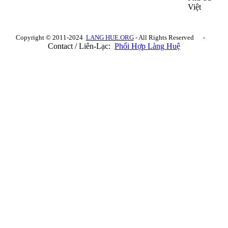
Việt
Copyright © 2011-2024
LANG HUE.ORG
- All Rights Reserved -
Contact / Liên-Lạc:
Phối Hợp Làng Huệ