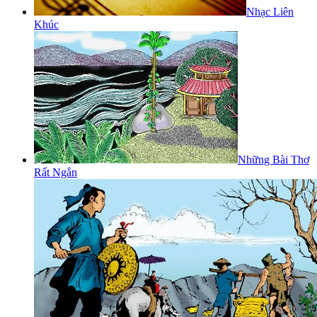
Nhạc Liên
Khúc
Những Bài Thơ
Rất Ngắn