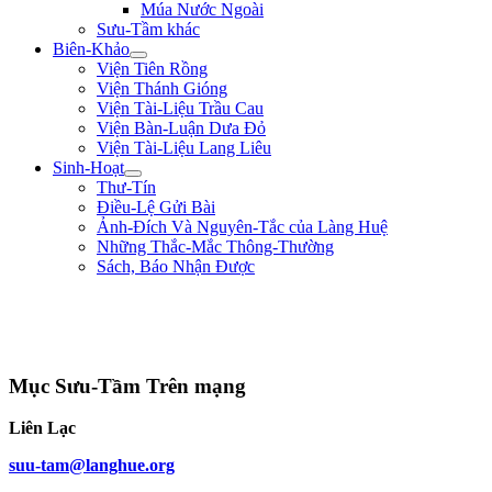
Múa Nước Ngoài
Sưu-Tầm khác
Biên-Khảo
Viện Tiên Rồng
Viện Thánh Gióng
Viện Tài-Liệu Trầu Cau
Viện Bàn-Luận Dưa Đỏ
Viện Tài-Liệu Lang Liêu
Sinh-Hoạt
Thư-Tín
Điều-Lệ Gửi Bài
Ảnh-Đích Và Nguyên-Tắc của Làng Huệ
Những Thắc-Mắc Thông-Thường
Sách, Báo Nhận Được
"Quân lính cốt hòa-thuận, không cốt đông; cốt tinh-nhuệ, không cốt nhiều.
Người khéo thắng là thắng ở chỗ rất mềm-dẻo, chứ không lấy mạnh đè yếu,
nhiều hiếp ít." ** Quang-Trung **
Mục Sưu-Tầm Trên mạng
Liên Lạc
suu-tam@langhue.org