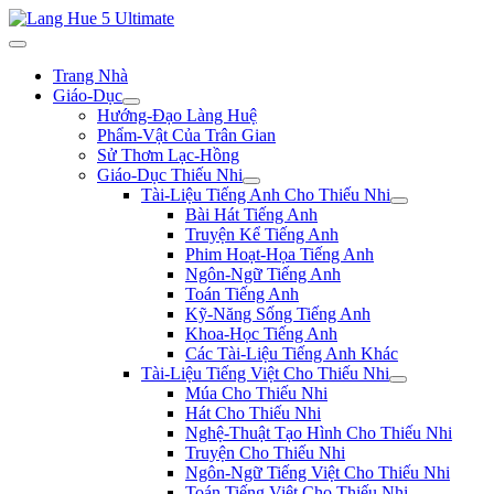
Trang Nhà
Giáo-Dục
Hướng-Đạo Làng Huệ
Phẩm-Vật Của Trân Gian
Sử Thơm Lạc-Hồng
Giáo-Dục Thiếu Nhi
Tài-Liệu Tiếng Anh Cho Thiếu Nhi
Bài Hát Tiếng Anh
Truyện Kể Tiếng Anh
Phim Hoạt-Họa Tiếng Anh
Ngôn-Ngữ Tiếng Anh
Toán Tiếng Anh
Kỹ-Năng Sống Tiếng Anh
Khoa-Học Tiếng Anh
Các Tài-Liệu Tiếng Anh Khác
Tài-Liệu Tiếng Việt Cho Thiếu Nhi
Múa Cho Thiếu Nhi
Hát Cho Thiếu Nhi
Nghệ-Thuật Tạo Hình Cho Thiếu Nhi
Truyện Cho Thiếu Nhi
Ngôn-Ngữ Tiếng Việt Cho Thiếu Nhi
Toán Tiếng Việt Cho Thiếu Nhi