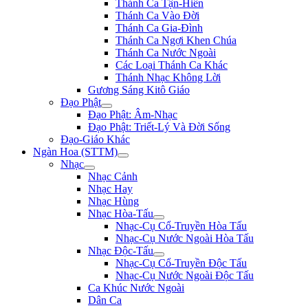
Thánh Ca Tận-Hiến
Thánh Ca Vào Đời
Thánh Ca Gia-Đình
Thánh Ca Ngợi Khen Chúa
Thánh Ca Nước Ngoài
Các Loại Thánh Ca Khác
Thánh Nhạc Không Lời
Gương Sáng Kitô Giáo
Đạo Phật
Đạo Phật: Âm-Nhạc
Đạo Phật: Triết-Lý Và Đời Sống
Đạo-Giáo Khác
Ngàn Hoa (STTM)
Nhạc
Nhạc Cảnh
Nhạc Hay
Nhạc Hùng
Nhạc Hòa-Tấu
Nhạc-Cụ Cổ-Truyền Hòa Tấu
Nhạc-Cụ Nước Ngoài Hòa Tấu
Nhạc Độc-Tấu
Nhạc-Cụ Cổ-Truyền Độc Tấu
Nhạc-Cụ Nước Ngoài Độc Tấu
Ca Khúc Nước Ngoài
Dân Ca