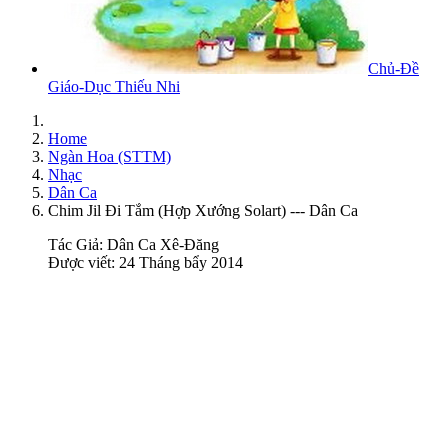
Chủ-Đề
Giáo-Dục Thiếu Nhi
Home
Ngàn Hoa (STTM)
Nhạc
Dân Ca
Chim Jil Đi Tắm (Hợp Xướng Solart) --- Dân Ca
Tác Giả:
Dân Ca Xê-Đăng
Được viết: 24 Tháng bẩy 2014