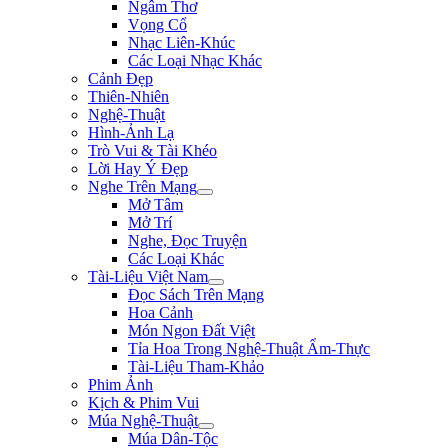
Ngâm Thơ
Vọng Cổ
Nhạc Liên-Khúc
Các Loại Nhạc Khác
Cảnh Đẹp
Thiên-Nhiên
Nghệ-Thuật
Hình-Ảnh Lạ
Trò Vui & Tài Khéo
Lời Hay Ý Đẹp
Nghe Trên Mạng
Mở Tâm
Mở Trí
Nghe, Đọc Truyện
Các Loại Khác
Tài-Liệu Việt Nam
Đọc Sách Trên Mạng
Hoa Cảnh
Món Ngon Đất Việt
Tỉa Hoa Trong Nghệ-Thuật Ẩm-Thực
Tài-Liệu Tham-Khảo
Phim Ảnh
Kịch & Phim Vui
Múa Nghệ-Thuật
Múa Dân-Tộc