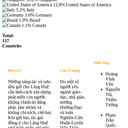
12.8%
United States of America
5.2%
Italy
3.0%
Germany
1.9%
Brazil
1.1%
Canada
Total:
137
Countries
Phối-Hợp
Điều-Lệ
Chủ-Trương
Hoàng
Vĩnh
Những sáng-tác và sưu-
Do một số
Yên
tầm gửi cho Làng Huệ
người yêu
Nguyễn
cần tính-cách xây-dựng,
ngành giáo-
Thị
phát-triển con người;
dục, nhà giáo,
Thiên-
không chính-trị đảng
trưởng
Tường
phái, phe nhóm và
Hướng-Đạo
không chỉ-trích, chê-bai.
và toán
Phạm
Khi gửi bài, tác-giả
Nghiên-Cứu
Trần
đồng-ý cho Làng Huệ
Huấn-Luyện
Quốc-
phổ-biến miễn-phí trên
Dấn-Thân