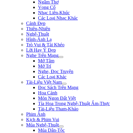
Ngâm Thơ
Vọng Cổ
Nhạc Liên-Khúc
Các Loại Nhạc Khác
Cảnh Đẹp
Thiên-Nhiên
Nghệ-Thuật
Hình-Ảnh Lạ
Trò Vui & Tài Khéo
Lời Hay Ý Đẹp
Nghe Trên Mạng
Mở Tâm
Mở Trí
Nghe, Đọc Truyện
Các Loại Khác
Tài-Liệu Việt Nam
Đọc Sách Trên Mạng
Hoa Cảnh
Món Ngon Đất Việt
Tỉa Hoa Trong Nghệ-Thuật Ẩm-Thực
Tài-Liệu Tham-Khảo
Phim Ảnh
Kịch & Phim Vui
Múa Nghệ-Thuật
Múa Dân-Tộc