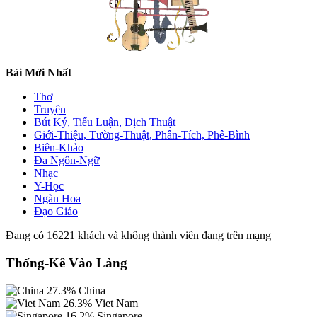
Bài Mới Nhất
Thơ
Truyện
Bút Ký, Tiểu Luận, Dịch Thuật
Giới-Thiệu, Tường-Thuật, Phân-Tích, Phê-Bình
Biên-Khảo
Đa Ngôn-Ngữ
Nhạc
Y-Học
Ngàn Hoa
Đạo Giáo
Đang có 16221 khách và không thành viên đang trên mạng
Thống-Kê Vào Làng
27.3%
China
26.3%
Viet Nam
16.2%
Singapore