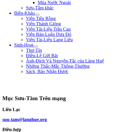
Múa Nước Ngoài
Sưu-Tầm khác
Biên-Khảo
Viện Tiên Rồng
Viện Thánh Gióng
Viện Tài-Liệu Trầu Cau
Viện Bàn-Luận Dưa Đỏ
Viện Tài-Liệu Lang Liêu
Sinh-Hoạt
Thư-Tín
Điều-Lệ Gửi Bài
Ảnh-Đích Và Nguyên-Tắc của Làng Huệ
Những Thắc-Mắc Thông-Thường
Sách, Báo Nhận Được
"Sống không phải là ký-sinh trùng của thế-gian, sống để mưu-đồ một công-
cuộc hữu-ích gì cho đồng-bào, tổ-quốc." ** Phan Chu Trinh **
Mục Sưu-Tầm Trên mạng
Liên Lạc
suu-tam@langhue.org
Điều-hợp