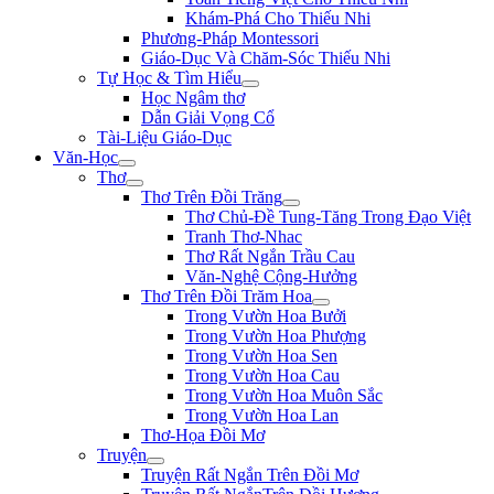
Khám-Phá Cho Thiếu Nhi
Phương-Pháp Montessori
Giáo-Dục Và Chăm-Sóc Thiếu Nhi
Tự Học & Tìm Hiểu
Học Ngâm thơ
Dẫn Giải Vọng Cổ
Tài-Liệu Giáo-Dục
Văn-Học
Thơ
Thơ Trên Đồi Trăng
Thơ Chủ-Đề Tung-Tăng Trong Đạo Việt
Tranh Thơ-Nhac
Thơ Rất Ngắn Trầu Cau
Văn-Nghệ Cộng-Hưởng
Thơ Trên Đồi Trăm Hoa
Trong Vườn Hoa Bưởi
Trong Vườn Hoa Phượng
Trong Vườn Hoa Sen
Trong Vườn Hoa Cau
Trong Vườn Hoa Muôn Sắc
Trong Vườn Hoa Lan
Thơ-Họa Đồi Mơ
Truyện
Truyện Rất Ngắn Trên Đồi Mơ