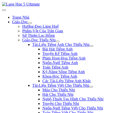
Trang Nhà
Giáo-Dục
Hướng-Đạo Làng Huệ
Phẩm-Vật Của Trân Gian
Sử Thơm Lạc-Hồng
Giáo-Dục Thiếu Nhi
Tài-Liệu Tiếng Anh Cho Thiếu Nhi
Bài Hát Tiếng Anh
Truyện Kể Tiếng Anh
Phim Hoạt-Họa Tiếng Anh
Ngôn-Ngữ Tiếng Anh
Toán Tiếng Anh
Kỹ-Năng Sống Tiếng Anh
Khoa-Học Tiếng Anh
Các Tài-Liệu Tiếng Anh Khác
Tài-Liệu Tiếng Việt Cho Thiếu Nhi
Múa Cho Thiếu Nhi
Hát Cho Thiếu Nhi
Nghệ-Thuật Tạo Hình Cho Thiếu Nhi
Truyện Cho Thiếu Nhi
Ngôn-Ngữ Tiếng Việt Cho Thiếu Nhi
Toán Tiếng Việt Cho Thiếu Nhi