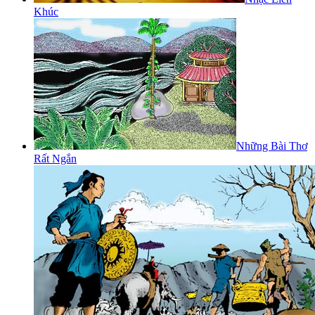
Khúc
Những Bài Thơ
Rất Ngắn