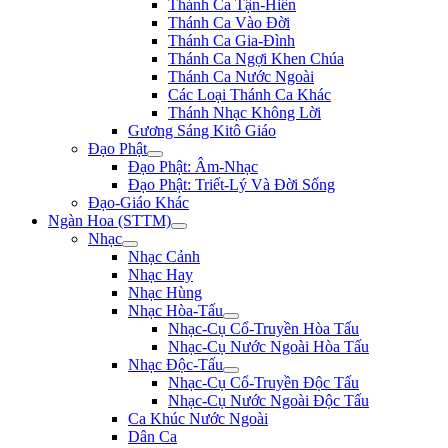
Thánh Ca Tận-Hiến
Thánh Ca Vào Đời
Thánh Ca Gia-Đình
Thánh Ca Ngợi Khen Chúa
Thánh Ca Nước Ngoài
Các Loại Thánh Ca Khác
Thánh Nhạc Không Lời
Gương Sáng Kitô Giáo
Đạo Phật
Đạo Phật: Âm-Nhạc
Đạo Phật: Triết-Lý Và Đời Sống
Đạo-Giáo Khác
Ngàn Hoa (STTM)
Nhạc
Nhạc Cảnh
Nhạc Hay
Nhạc Hùng
Nhạc Hòa-Tấu
Nhạc-Cụ Cổ-Truyền Hòa Tấu
Nhạc-Cụ Nước Ngoài Hòa Tấu
Nhạc Độc-Tấu
Nhạc-Cụ Cổ-Truyền Độc Tấu
Nhạc-Cụ Nước Ngoài Độc Tấu
Ca Khúc Nước Ngoài
Dân Ca