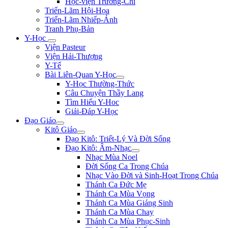
Học-viện Trương-Chi
Triển-Lãm Hội-Họa
Triển-Lãm Nhiếp-Ảnh
Tranh Phụ-Bản
Y-Học
Viện Pasteur
Viện Hải-Thượng
Y-Tế
Bài Liên-Quan Y-Học
Y-Học Thường-Thức
Câu Chuyện Thầy Lang
Tìm Hiểu Y-Hoc
Giải-Đáp Y-Học
Đạo Giáo
Kitô Giáo
Đạo Kitô: Triết-Lý Và Đời Sống
Đạo Kitô: Âm-Nhạc
Nhạc Mùa Noel
Đời Sống Ca Trong Chúa
Nhạc Vào Đời và Sinh-Hoạt Trong Chúa
Thánh Ca Đức Mẹ
Thánh Ca Mùa Vọng
Thánh Ca Mùa Giáng Sinh
Thánh Ca Mùa Chay
Thánh Ca Mùa Phục-Sinh