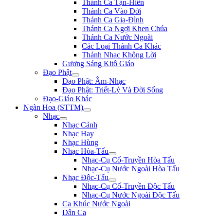
Thánh Ca Tận-Hiến
Thánh Ca Vào Đời
Thánh Ca Gia-Đình
Thánh Ca Ngợi Khen Chúa
Thánh Ca Nước Ngoài
Các Loại Thánh Ca Khác
Thánh Nhạc Không Lời
Gương Sáng Kitô Giáo
Đạo Phật
Đạo Phật: Âm-Nhạc
Đạo Phật: Triết-Lý Và Đời Sống
Đạo-Giáo Khác
Ngàn Hoa (STTM)
Nhạc
Nhạc Cảnh
Nhạc Hay
Nhạc Hùng
Nhạc Hòa-Tấu
Nhạc-Cụ Cổ-Truyền Hòa Tấu
Nhạc-Cụ Nước Ngoài Hòa Tấu
Nhạc Độc-Tấu
Nhạc-Cụ Cổ-Truyền Độc Tấu
Nhạc-Cụ Nước Ngoài Độc Tấu
Ca Khúc Nước Ngoài
Dân Ca