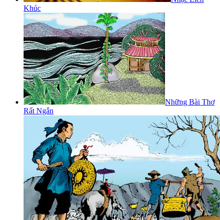
Khúc
Những Bài Thơ
Rất Ngắn