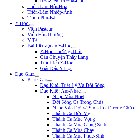
Học-viện Trương-Chi
Triển-Lãm Hội-Họa
Triển-Lãm Nhiếp-Ảnh
Tranh Phụ-Bản
Y-Học
Viện Pasteur
Viện Hải-Thượng
Y-Tế
Bài Liên-Quan Y-Học
Y-Học Thường-Thức
Câu Chuyện Thầy Lang
Tìm Hiểu Y-Hoc
Giải-Đáp Y-Học
Đạo Giáo
Kitô Giáo
Đạo Kitô: Triết-Lý Và Đời Sống
Đạo Kitô: Âm-Nhạc
Nhạc Mùa Noel
Đời Sống Ca Trong Chúa
Nhạc Vào Đời và Sinh-Hoạt Trong Chúa
Thánh Ca Đức Mẹ
Thánh Ca Mùa Vọng
Thánh Ca Mùa Giáng Sinh
Thánh Ca Mùa Chay
Thánh Ca Mùa Phục-Sinh