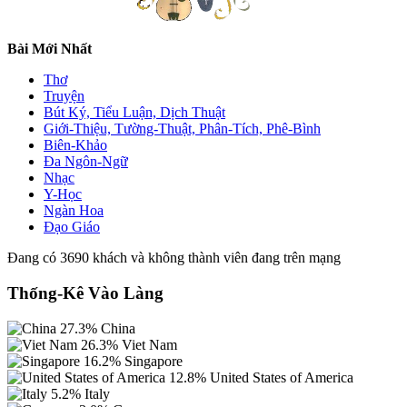
Bài Mới Nhất
Thơ
Truyện
Bút Ký, Tiểu Luận, Dịch Thuật
Giới-Thiệu, Tường-Thuật, Phân-Tích, Phê-Bình
Biên-Khảo
Đa Ngôn-Ngữ
Nhạc
Y-Học
Ngàn Hoa
Đạo Giáo
Đang có 3690 khách và không thành viên đang trên mạng
Thống-Kê Vào Làng
27.3%
China
26.3%
Viet Nam
16.2%
Singapore
12.8%
United States of America
5.2%
Italy