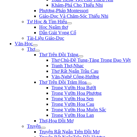
Khám-Phá Cho Thiếu Nhi
Phương-Pháp Montessori
Giáo-Dục Và Chăm-Sóc Thiếu Nhi
Tự Học & Tìm Hiểu
Học Ngâm thơ
Dẫn Giải Vọng Cổ
Tài-Liệu Giáo-Dục
Văn-Học
Thơ
Thơ Trên Đồi Trăng
Thơ Chủ-Đề Tung-Tăng Trong Đạo Việt
Tranh Thơ-Nhac
Thơ Rất Ngắn Trầu Cau
Văn-Nghệ Cộng-Hưởng
Thơ Trên Đồi Trăm Hoa
Trong Vườn Hoa Bưởi
Trong Vườn Hoa Phượng
Trong Vườn Hoa Sen
Trong Vườn Hoa Cau
Trong Vườn Hoa Muôn Sắc
Trong Vườn Hoa Lan
Thơ-Họa Đồi Mơ
Truyện
Truyện Rất Ngắn Trên Đồi Mơ