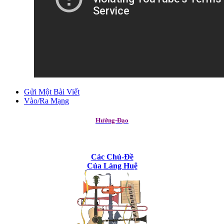
Gửi Một Bài Viết
Vào/Ra Mạng
Hướng-Đạo
Các Chủ-Đề
Của Làng Huệ