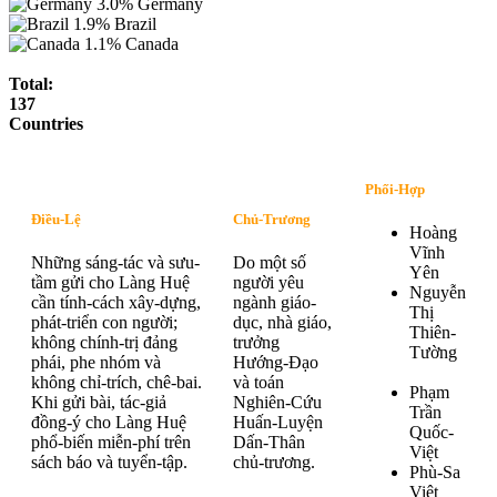
3.0%
Germany
1.9%
Brazil
1.1%
Canada
Total:
137
Countries
Phối-Hợp
Điều-Lệ
Chủ-Trương
Hoàng
Vĩnh
Những sáng-tác và sưu-
Do một số
Yên
tầm gửi cho Làng Huệ
người yêu
Nguyễn
cần tính-cách xây-dựng,
ngành giáo-
Thị
phát-triển con người;
dục, nhà giáo,
Thiên-
không chính-trị đảng
trưởng
Tường
phái, phe nhóm và
Hướng-Đạo
không chỉ-trích, chê-bai.
và toán
Phạm
Khi gửi bài, tác-giả
Nghiên-Cứu
Trần
đồng-ý cho Làng Huệ
Huấn-Luyện
Quốc-
phổ-biến miễn-phí trên
Dấn-Thân
Việt
sách báo và tuyển-tập.
chủ-trương.
Phù-Sa
Việt