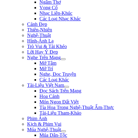
Ngâm Thơ
Vọng Cổ
Nhạc Liên-Khúc
Các Loại Nhạc Khác
Cảnh Đẹp
Thiên-Nhiên
Nghệ-Thuật
Hình-Ảnh Lạ
Trò Vui & Tài Khéo
Lời Hay Ý Đẹp
Nghe Trên Mạng
Mở Tâm
Mở Trí
Nghe, Đọc Truyện
Các Loại Khác
Tài-Liệu Việt Nam
Đọc Sách Trên Mạng
Hoa Cảnh
Món Ngon Đất Việt
Tỉa Hoa Trong Nghệ-Thuật Ẩm-Thực
Tài-Liệu Tham-Khảo
Phim Ảnh
Kịch & Phim Vui
Múa Nghệ-Thuật
Múa Dân-Tộc