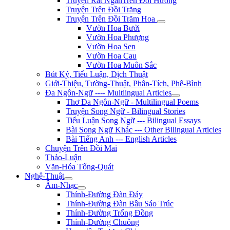
Truyện Rất NgắnTrên Đồi Hương
Truyện Trên Đồi Trăng
Truyện Trên Đồi Trăm Hoa
Vườn Hoa Bưởi
Vườn Hoa Phượng
Vườn Hoa Sen
Vườn Hoa Cau
Vườn Hoa Muôn Sắc
Bút Ký, Tiểu Luận, Dịch Thuật
Giới-Thiệu, Tường-Thuật, Phân-Tích, Phê-Bình
Đa Ngôn-Ngữ ---- Multlingual Articles
Thơ Đa Ngôn-Ngữ - Multilingual Poems
Truyện Song Ngữ - Bilingual Stories
Tiểu Luận Song Ngữ --- Bilingual Essays
Bài Song Ngữ Khác --- Other Bilingual Articles
Bài Tiếng Anh --- English Articles
Chuyện Trên Đồi Mai
Thảo-Luận
Văn-Hóa Tổng-Quát
Nghệ-Thuật
Âm-Nhạc
Thính-Đường Đàn Đáy
Thính-Đường Đàn Bầu Sáo Trúc
Thính-Đường Trống Đồng
Thính-Đường Chuông