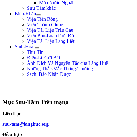
Múa Nước Ngoài
Sưu-Tầm khác
Biên-Khảo
Viện Tiên Rồng
Viện Thánh Gióng
Viện Tài-Liệu Trầu Cau
Viện Bàn-Luận Dưa Đỏ
Viện Tài-Liệu Lang Liêu
Sinh-Hoạt
Thư-Tín
Điều-Lệ Gửi Bài
Ảnh-Đích Và Nguyên-Tắc của Làng Huệ
Những Thắc-Mắc Thông-Thường
Sách, Báo Nhận Được
"Làm trai sinh ở trên đời, nên giúp nạn lớn, lập công to, để tiếng thơm muôn
đời, chứ sao chịu bo bo làm đầy-tớ người!" ** Lê Lợi **
Mục Sưu-Tầm Trên mạng
Liên Lạc
suu-tam@langhue.org
Điều-hợp