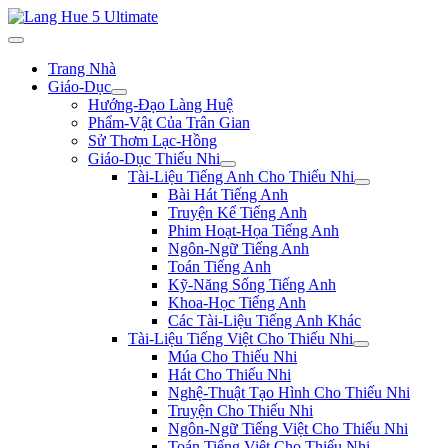
Trang Nhà
Giáo-Dục
Hướng-Đạo Làng Huệ
Phẩm-Vật Của Trân Gian
Sử Thơm Lạc-Hồng
Giáo-Dục Thiếu Nhi
Tài-Liệu Tiếng Anh Cho Thiếu Nhi
Bài Hát Tiếng Anh
Truyện Kể Tiếng Anh
Phim Hoạt-Họa Tiếng Anh
Ngôn-Ngữ Tiếng Anh
Toán Tiếng Anh
Kỹ-Năng Sống Tiếng Anh
Khoa-Học Tiếng Anh
Các Tài-Liệu Tiếng Anh Khác
Tài-Liệu Tiếng Việt Cho Thiếu Nhi
Múa Cho Thiếu Nhi
Hát Cho Thiếu Nhi
Nghệ-Thuật Tạo Hình Cho Thiếu Nhi
Truyện Cho Thiếu Nhi
Ngôn-Ngữ Tiếng Việt Cho Thiếu Nhi
Toán Tiếng Việt Cho Thiếu Nhi