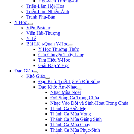
Học-viện Trương-Chi
Triển-Lãm Hội-Họa
Triển-Lãm Nhiếp-Ảnh
Tranh Phụ-Bản
Y-Học
Viện Pasteur
Viện Hải-Thượng
Y-Tế
Bài Liên-Quan Y-Học
Y-Học Thường-Thức
Câu Chuyện Thầy Lang
Tìm Hiểu Y-Hoc
Giải-Đáp Y-Học
Đạo Giáo
Kitô Giáo
Đạo Kitô: Triết-Lý Và Đời Sống
Đạo Kitô: Âm-Nhạc
Nhạc Mùa Noel
Đời Sống Ca Trong Chúa
Nhạc Vào Đời và Sinh-Hoạt Trong Chúa
Thánh Ca Đức Mẹ
Thánh Ca Mùa Vọng
Thánh Ca Mùa Giáng Sinh
Thánh Ca Mùa Chay
Thánh Ca Mùa Phục-Sinh