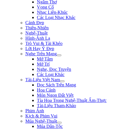
Ngâm Thơ
Vọng Cổ
Nhạc Liên-Khúc
Các Loại Nhạc Khác
Cảnh Đẹp
Thiên-Nhiên
Nghệ-Thuật
Hình-Ảnh Lạ
Trò Vui & Tài Khéo
Lời Hay Ý Đẹp
Nghe Trên Mạng
Mở Tâm
Mở Trí
Nghe, Đọc Truyện
Các Loại Khác
Tài-Liệu Việt Nam
Đọc Sách Trên Mạng
Hoa Cảnh
Món Ngon Đất Việt
Tỉa Hoa Trong Nghệ-Thuật Ẩm-Thực
Tài-Liệu Tham-Khảo
Phim Ảnh
Kịch & Phim Vui
Múa Nghệ-Thuật
Múa Dân-Tộc