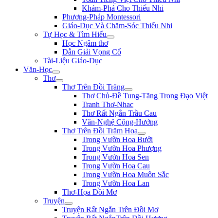
Khám-Phá Cho Thiếu Nhi
Phương-Pháp Montessori
Giáo-Dục Và Chăm-Sóc Thiếu Nhi
Tự Học & Tìm Hiểu
Học Ngâm thơ
Dẫn Giải Vọng Cổ
Tài-Liệu Giáo-Dục
Văn-Học
Thơ
Thơ Trên Đồi Trăng
Thơ Chủ-Đề Tung-Tăng Trong Đạo Việt
Tranh Thơ-Nhac
Thơ Rất Ngắn Trầu Cau
Văn-Nghệ Cộng-Hưởng
Thơ Trên Đồi Trăm Hoa
Trong Vườn Hoa Bưởi
Trong Vườn Hoa Phượng
Trong Vườn Hoa Sen
Trong Vườn Hoa Cau
Trong Vườn Hoa Muôn Sắc
Trong Vườn Hoa Lan
Thơ-Họa Đồi Mơ
Truyện
Truyện Rất Ngắn Trên Đồi Mơ