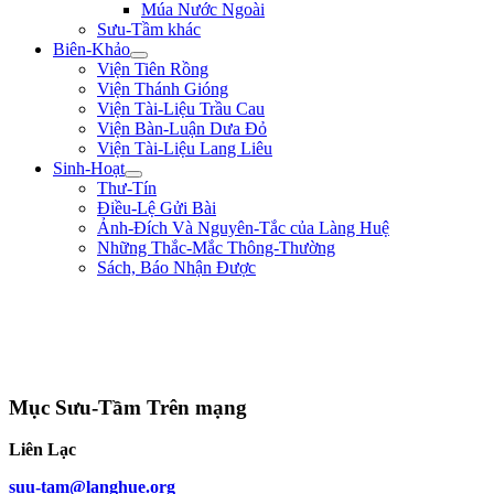
Múa Nước Ngoài
Sưu-Tầm khác
Biên-Khảo
Viện Tiên Rồng
Viện Thánh Gióng
Viện Tài-Liệu Trầu Cau
Viện Bàn-Luận Dưa Đỏ
Viện Tài-Liệu Lang Liêu
Sinh-Hoạt
Thư-Tín
Điều-Lệ Gửi Bài
Ảnh-Đích Và Nguyên-Tắc của Làng Huệ
Những Thắc-Mắc Thông-Thường
Sách, Báo Nhận Được
"Nếu trong nước hay có loạn là vì nhân-dân bị thiếu-thốn. Từ nay sắp tới,
lương-bổng của ta là 500$ một tháng thì ta chỉ lãnh 200$ mà thôi, còn lại
300$ ta giao cho các thầy đem ra giúp-đỡ kẻ nghèo-khó." ** Duy-Tân **
(năm 8 tuổi)
Mục Sưu-Tầm Trên mạng
Liên Lạc
suu-tam@langhue.org