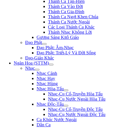
Thánh Ca Tận-Hiến
Thánh Ca Vào Đời
Thánh Ca Gia-Đình
Thánh Ca Ngợi Khen Chúa
Thánh Ca Nước Ngoài
Các Loại Thánh Ca Khác
Thánh Nhạc Không Lời
Gương Sáng Kitô Giáo
Đạo Phật
Đạo Phật: Âm-Nhạc
Đạo Phật: Triết-Lý Và Đời Sống
Đạo-Giáo Khác
Ngàn Hoa (STTM)
Nhạc
Nhạc Cảnh
Nhạc Hay
Nhạc Hùng
Nhạc Hòa-Tấu
Nhạc-Cụ Cổ-Truyền Hòa Tấu
Nhạc-Cụ Nước Ngoài Hòa Tấu
Nhạc Độc-Tấu
Nhạc-Cụ Cổ-Truyền Độc Tấu
Nhạc-Cụ Nước Ngoài Độc Tấu
Ca Khúc Nước Ngoài
Dân Ca