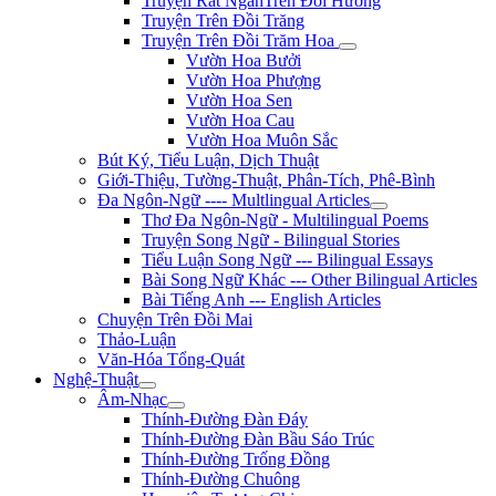
Truyện Rất NgắnTrên Đồi Hương
Truyện Trên Đồi Trăng
Truyện Trên Đồi Trăm Hoa
Vườn Hoa Bưởi
Vườn Hoa Phượng
Vườn Hoa Sen
Vườn Hoa Cau
Vườn Hoa Muôn Sắc
Bút Ký, Tiểu Luận, Dịch Thuật
Giới-Thiệu, Tường-Thuật, Phân-Tích, Phê-Bình
Đa Ngôn-Ngữ ---- Multlingual Articles
Thơ Đa Ngôn-Ngữ - Multilingual Poems
Truyện Song Ngữ - Bilingual Stories
Tiểu Luận Song Ngữ --- Bilingual Essays
Bài Song Ngữ Khác --- Other Bilingual Articles
Bài Tiếng Anh --- English Articles
Chuyện Trên Đồi Mai
Thảo-Luận
Văn-Hóa Tổng-Quát
Nghệ-Thuật
Âm-Nhạc
Thính-Đường Đàn Đáy
Thính-Đường Đàn Bầu Sáo Trúc
Thính-Đường Trống Đồng
Thính-Đường Chuông