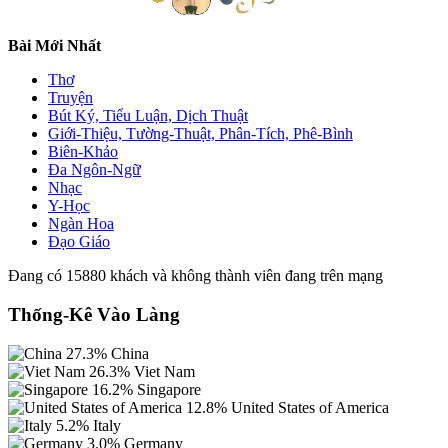
Bài Mới Nhất
Thơ
Truyện
Bút Ký, Tiểu Luận, Dịch Thuật
Giới-Thiệu, Tường-Thuật, Phân-Tích, Phê-Bình
Biên-Khảo
Đa Ngôn-Ngữ
Nhạc
Y-Học
Ngàn Hoa
Đạo Giáo
Đang có 15880 khách và không thành viên đang trên mạng
Thống-Kê Vào Làng
27.3%
China
26.3%
Viet Nam
16.2%
Singapore
12.8%
United States of America
5.2%
Italy
3.0%
Germany