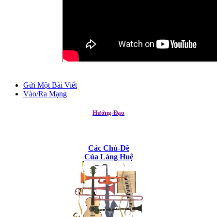
Gửi Một Bài Viết
Vào/Ra Mạng
Hướng-Đạo
Các Chủ-Đề
Của Làng Huệ