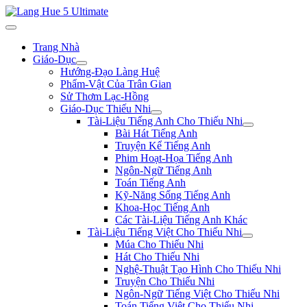
Trang Nhà
Giáo-Dục
Hướng-Đạo Làng Huệ
Phẩm-Vật Của Trân Gian
Sử Thơm Lạc-Hồng
Giáo-Dục Thiếu Nhi
Tài-Liệu Tiếng Anh Cho Thiếu Nhi
Bài Hát Tiếng Anh
Truyện Kể Tiếng Anh
Phim Hoạt-Họa Tiếng Anh
Ngôn-Ngữ Tiếng Anh
Toán Tiếng Anh
Kỹ-Năng Sống Tiếng Anh
Khoa-Học Tiếng Anh
Các Tài-Liệu Tiếng Anh Khác
Tài-Liệu Tiếng Việt Cho Thiếu Nhi
Múa Cho Thiếu Nhi
Hát Cho Thiếu Nhi
Nghệ-Thuật Tạo Hình Cho Thiếu Nhi
Truyện Cho Thiếu Nhi
Ngôn-Ngữ Tiếng Việt Cho Thiếu Nhi
Toán Tiếng Việt Cho Thiếu Nhi