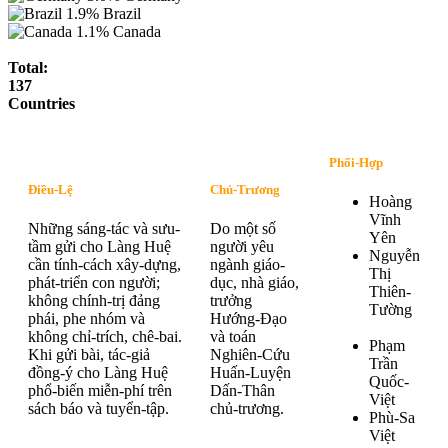
1.9%
Brazil
1.1%
Canada
Total:
137
Countries
Phối-Hợp
Điều-Lệ
Chủ-Trương
Hoàng
Vĩnh
Những sáng-tác và sưu-
Do một số
Yên
tầm gửi cho Làng Huệ
người yêu
Nguyễn
cần tính-cách xây-dựng,
ngành giáo-
Thị
phát-triển con người;
dục, nhà giáo,
Thiên-
không chính-trị đảng
trưởng
Tường
phái, phe nhóm và
Hướng-Đạo
không chỉ-trích, chê-bai.
và toán
Phạm
Khi gửi bài, tác-giả
Nghiên-Cứu
Trần
đồng-ý cho Làng Huệ
Huấn-Luyện
Quốc-
phổ-biến miễn-phí trên
Dấn-Thân
Việt
sách báo và tuyển-tập.
chủ-trương.
Phù-Sa
Việt