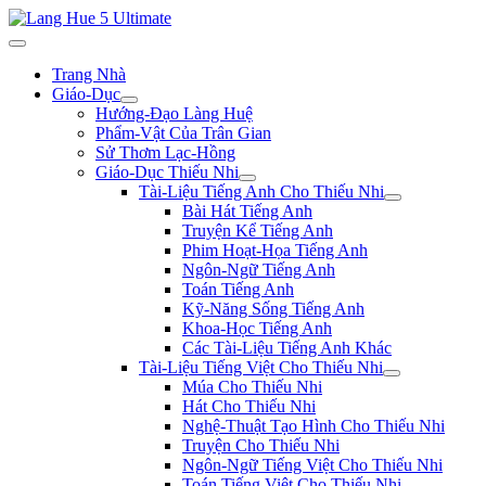
Trang Nhà
Giáo-Dục
Hướng-Đạo Làng Huệ
Phẩm-Vật Của Trân Gian
Sử Thơm Lạc-Hồng
Giáo-Dục Thiếu Nhi
Tài-Liệu Tiếng Anh Cho Thiếu Nhi
Bài Hát Tiếng Anh
Truyện Kể Tiếng Anh
Phim Hoạt-Họa Tiếng Anh
Ngôn-Ngữ Tiếng Anh
Toán Tiếng Anh
Kỹ-Năng Sống Tiếng Anh
Khoa-Học Tiếng Anh
Các Tài-Liệu Tiếng Anh Khác
Tài-Liệu Tiếng Việt Cho Thiếu Nhi
Múa Cho Thiếu Nhi
Hát Cho Thiếu Nhi
Nghệ-Thuật Tạo Hình Cho Thiếu Nhi
Truyện Cho Thiếu Nhi
Ngôn-Ngữ Tiếng Việt Cho Thiếu Nhi
Toán Tiếng Việt Cho Thiếu Nhi