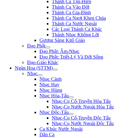
Thánh Ca Tận-Hiến
Thánh Ca Vào Đời
Thánh Ca Gia-Đình
Thánh Ca Ngợi Khen Chúa
Thánh Ca Nước Ngoài
Các Loại Thánh Ca Khác
Thánh Nhạc Không Lời
Gương Sáng Kitô Giáo
Đạo Phật
Đạo Phật: Âm-Nhạc
Đạo Phật: Triết-Lý Và Đời Sống
Đạo-Giáo Khác
Ngàn Hoa (STTM)
Nhạc
Nhạc Cảnh
Nhạc Hay
Nhạc Hùng
Nhạc Hòa-Tấu
Nhạc-Cụ Cổ-Truyền Hòa Tấu
Nhạc-Cụ Nước Ngoài Hòa Tấu
Nhạc Độc-Tấu
Nhạc-Cụ Cổ-Truyền Độc Tấu
Nhạc-Cụ Nước Ngoài Độc Tấu
Ca Khúc Nước Ngoài
Dân Ca