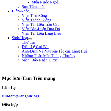
Múa Nước Ngoài
Sưu-Tầm khác
Biên-Khảo
Viện Tiên Rồng
Viện Thánh Gióng
Viện Tài-Liệu Trầu Cau
Viện Bàn-Luận Dưa Đỏ
Viện Tài-Liệu Lang Liêu
Sinh-Hoạt
Thư-Tín
Điều-Lệ Gửi Bài
Ảnh-Đích Và Nguyên-Tắc của Làng Huệ
Những Thắc-Mắc Thông-Thường
Sách, Báo Nhận Được
"Sống không phải là ký-sinh trùng của thế-gian, sống để mưu-đồ một công-cuộc
Mục Sưu-Tầm Trên mạng
Liên Lạc
suu-tam@langhue.org
Điều-hợp