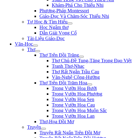
Khám-Phá Cho Thiếu Nhi
Phương-Pháp Montessori
Giáo-Dục Và Chăm-Sóc Thiếu Nhi
Tự Học & Tìm Hiểu
Học Ngâm thơ
Dẫn Giải Vọng Cổ
Tài-Liệu Giáo-Dục
Văn-Học
Thơ
Thơ Trên Đồi Trăng
Thơ Chủ-Đề Tung-Tăng Trong Đạo Việt
Tranh Thơ-Nhac
Thơ Rất Ngắn Trầu Cau
Văn-Nghệ Cộng-Hưởng
Thơ Trên Đồi Trăm Hoa
Trong Vườn Hoa Bưởi
Trong Vườn Hoa Phượng
Trong Vườn Hoa Sen
Trong Vườn Hoa Cau
Trong Vườn Hoa Muôn Sắc
Trong Vườn Hoa Lan
Thơ-Họa Đồi Mơ
Truyện
Truyện Rất Ngắn Trên Đồi Mơ