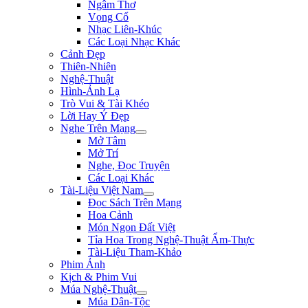
Ngâm Thơ
Vọng Cổ
Nhạc Liên-Khúc
Các Loại Nhạc Khác
Cảnh Đẹp
Thiên-Nhiên
Nghệ-Thuật
Hình-Ảnh Lạ
Trò Vui & Tài Khéo
Lời Hay Ý Đẹp
Nghe Trên Mạng
Mở Tâm
Mở Trí
Nghe, Đọc Truyện
Các Loại Khác
Tài-Liệu Việt Nam
Đọc Sách Trên Mạng
Hoa Cảnh
Món Ngon Đất Việt
Tỉa Hoa Trong Nghệ-Thuật Ẩm-Thực
Tài-Liệu Tham-Khảo
Phim Ảnh
Kịch & Phim Vui
Múa Nghệ-Thuật
Múa Dân-Tộc