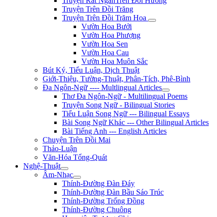
Truyện Rất NgắnTrên Đồi Hương
Truyện Trên Đồi Trăng
Truyện Trên Đồi Trăm Hoa
Vườn Hoa Bưởi
Vườn Hoa Phượng
Vườn Hoa Sen
Vườn Hoa Cau
Vườn Hoa Muôn Sắc
Bút Ký, Tiểu Luận, Dịch Thuật
Giới-Thiệu, Tường-Thuật, Phân-Tích, Phê-Bình
Đa Ngôn-Ngữ ---- Multlingual Articles
Thơ Đa Ngôn-Ngữ - Multilingual Poems
Truyện Song Ngữ - Bilingual Stories
Tiểu Luận Song Ngữ --- Bilingual Essays
Bài Song Ngữ Khác --- Other Bilingual Articles
Bài Tiếng Anh --- English Articles
Chuyện Trên Đồi Mai
Thảo-Luận
Văn-Hóa Tổng-Quát
Nghệ-Thuật
Âm-Nhạc
Thính-Đường Đàn Đáy
Thính-Đường Đàn Bầu Sáo Trúc
Thính-Đường Trống Đồng
Thính-Đường Chuông