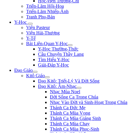
Học-viện Trương-Chi
Triển-Lãm Hội-Họa
Triển-Lãm Nhiếp-Ảnh
Tranh Phụ-Bản
Y-Học
Viện Pasteur
Viện Hải-Thượng
Y-Tế
Bài Liên-Quan Y-Học
Y-Học Thường-Thức
Câu Chuyện Thầy Lang
Tìm Hiểu Y-Hoc
Giải-Đáp Y-Học
Đạo Giáo
Kitô Giáo
Đạo Kitô: Triết-Lý Và Đời Sống
Đạo Kitô: Âm-Nhạc
Nhạc Mùa Noel
Đời Sống Ca Trong Chúa
Nhạc Vào Đời và Sinh-Hoạt Trong Chúa
Thánh Ca Đức Mẹ
Thánh Ca Mùa Vọng
Thánh Ca Mùa Giáng Sinh
Thánh Ca Mùa Chay
Thánh Ca Mùa Phục-Sinh