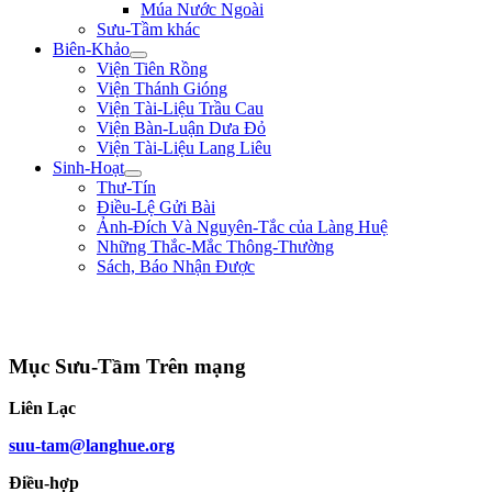
Múa Nước Ngoài
Sưu-Tầm khác
Biên-Khảo
Viện Tiên Rồng
Viện Thánh Gióng
Viện Tài-Liệu Trầu Cau
Viện Bàn-Luận Dưa Đỏ
Viện Tài-Liệu Lang Liêu
Sinh-Hoạt
Thư-Tín
Điều-Lệ Gửi Bài
Ảnh-Đích Và Nguyên-Tắc của Làng Huệ
Những Thắc-Mắc Thông-Thường
Sách, Báo Nhận Được
"Nếu bệ-hạ muốn hàng, xin trước hãy chém đầu tôi đi đã, rồi sau sẽ hàng!" **
Trần Quốc Tuấn **
Mục Sưu-Tầm Trên mạng
Liên Lạc
suu-tam@langhue.org
Điều-hợp