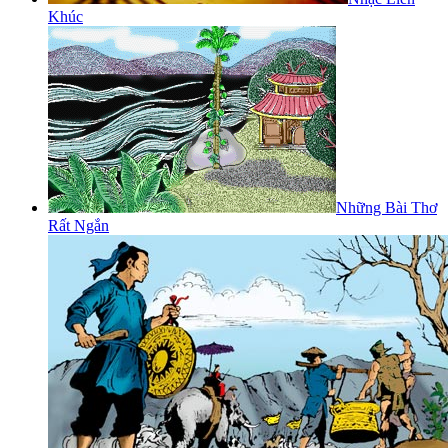
Khúc
Những Bài Thơ
Rất Ngắn