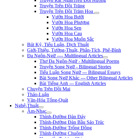
Truyện Rất NgắnTrên Đồi Hương
Truyện Trên Đồi Trăng
Truyện Trên Đồi Trăm Hoa
Vườn Hoa Bưởi
Vườn Hoa Phượng
Vườn Hoa Sen
Vườn Hoa Cau
Vườn Hoa Muôn Sắc
Bút Ký, Tiểu Luận, Dịch Thuật
Giới-Thiệu, Tường-Thuật, Phân-Tích, Phê-Bình
Đa Ngôn-Ngữ ---- Multlingual Articles
Thơ Đa Ngôn-Ngữ - Multilingual Poems
Truyện Song Ngữ - Bilingual Stories
Tiểu Luận Song Ngữ --- Bilingual Essays
Bài Song Ngữ Khác --- Other Bilingual Articles
Bài Tiếng Anh --- English Articles
Chuyện Trên Đồi Mai
Thảo-Luận
Văn-Hóa Tổng-Quát
Nghệ-Thuật
Âm-Nhạc
Thính-Đường Đàn Đáy
Thính-Đường Đàn Bầu Sáo Trúc
Thính-Đường Trống Đồng
Thính-Đường Chuông