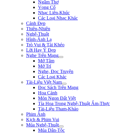
Ngâm Thơ
Vọng Cổ
Nhạc Liên-Khúc
Các Loại Nhạc Khác
Cảnh Đẹp
Thiên-Nhiên
Nghệ-Thuật
Hình-Ảnh Lạ
Trò Vui & Tài Khéo
Lời Hay Ý Đẹp
Nghe Trên Mạng
Mở Tâm
Mở Trí
Nghe, Đọc Truyện
Các Loại Khác
Tài-Liệu Việt Nam
Đọc Sách Trên Mạng
Hoa Cảnh
Món Ngon Đất Việt
Tỉa Hoa Trong Nghệ-Thuật Ẩm-Thực
Tài-Liệu Tham-Khảo
Phim Ảnh
Kịch & Phim Vui
Múa Nghệ-Thuật
Múa Dân-Tộc