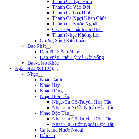
Thánh Ca Tận-Hiến
Thánh Ca Vào Đời
Thánh Ca Gia-Đình
Thánh Ca Ngợi Khen Chúa
Thánh Ca Nước Ngoài
Các Loại Thánh Ca Khác
Thánh Nhạc Không Lời
Gương Sáng Kitô Giáo
Đạo Phật
Đạo Phật: Âm-Nhạc
Đạo Phật: Triết-Lý Và Đời Sống
Đạo-Giáo Khác
Ngàn Hoa (STTM)
Nhạc
Nhạc Cảnh
Nhạc Hay
Nhạc Hùng
Nhạc Hòa-Tấu
Nhạc-Cụ Cổ-Truyền Hòa Tấu
Nhạc-Cụ Nước Ngoài Hòa Tấu
Nhạc Độc-Tấu
Nhạc-Cụ Cổ-Truyền Độc Tấu
Nhạc-Cụ Nước Ngoài Độc Tấu
Ca Khúc Nước Ngoài
Dân Ca