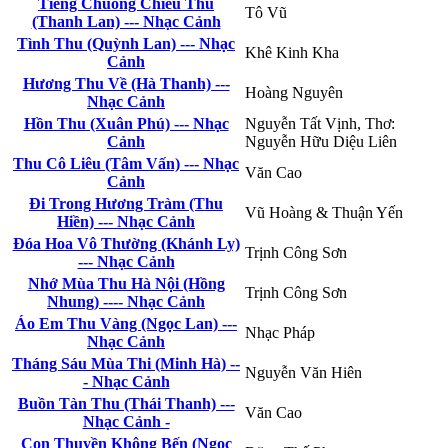
Tiếng Chuông Chiều Thu
Tô Vũ
(Thanh Lan) --- Nhạc Cảnh
Tình Thu (Quỳnh Lan) --- Nhạc
Khê Kinh Kha
Cảnh
Hương Thu Về (Hà Thanh) ---
Hoàng Nguyên
Nhạc Cảnh
Hồn Thu (Xuân Phú) --- Nhạc
Nguyễn Tất Vịnh, Thơ:
Cảnh
Nguyễn Hữu Diệu Liên
Thu Cô Liêu (Tâm Vấn) --- Nhạc
Văn Cao
Cảnh
Đi Trong Hương Tràm (Thu
Vũ Hoàng & Thuận Yến
Hiền) --- Nhạc Cảnh
Đóa Hoa Vô Thường (Khánh Ly)
Trịnh Công Sơn
--- Nhạc Cảnh
Nhớ Mùa Thu Hà Nội (Hồng
Trịnh Công Sơn
Nhung) ---- Nhạc Cảnh
Áo Em Thu Vàng (Ngọc Lan) ---
Nhạc Pháp
Nhạc Cảnh
Tháng Sáu Mùa Thi (Minh Hà) --
Nguyễn Văn Hiên
- Nhạc Cảnh
Buồn Tàn Thu (Thái Thanh) ---
Văn Cao
Nhạc Cảnh -
Con Thuyền Không Bến (Ngọc