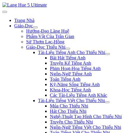
Trang Nhà
Giáo-Dục
Hướng-Đạo Làng Huệ
Phẩm-Vật Của Trân Gian
Sử Thơm Lạc-Hồng
Giáo-Dục Thiếu Nhi
Tài-Liệu Tiếng Anh Cho Thiếu Nhi
Bài Hát Tiếng Anh
Truyện Kể Tiếng Anh
Phim Hoạt-Họa Tiếng Anh
Ngôn-Ngữ Tiếng Anh
Toán Tiếng Anh
Kỹ-Năng Sống Tiếng Anh
Khoa-Học Tiếng Anh
Các Tài-Liệu Tiếng Anh Khác
Tài-Liệu Tiếng Việt Cho Thiếu Nhi
Múa Cho Thiếu Nhi
Hát Cho Thiếu Nhi
Nghệ-Thuật Tạo Hình Cho Thiếu Nhi
Truyện Cho Thiếu Nhi
Ngôn-Ngữ Tiếng Việt Cho Thiếu Nhi
Toán Tiếng Việt Cho Thiếu Nhi