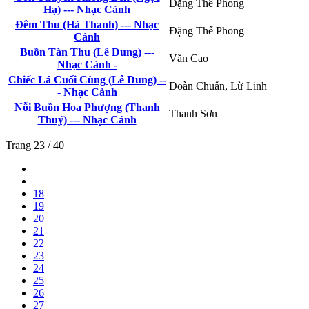
Đặng Thế Phong
Hạ) --- Nhạc Cảnh
Đêm Thu (Hà Thanh) --- Nhạc
Đặng Thế Phong
Cảnh
Buồn Tàn Thu (Lê Dung) ---
Văn Cao
Nhạc Cảnh -
Chiếc Lá Cuối Cùng (Lê Dung) --
Đoàn Chuẩn, Lừ Linh
- Nhạc Cảnh
Nỗi Buồn Hoa Phượng (Thanh
Thanh Sơn
Thuý) --- Nhạc Cảnh
Trang 23 / 40
18
19
20
21
22
23
24
25
26
27