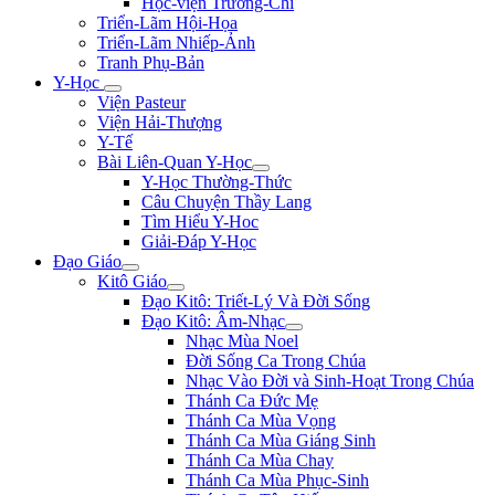
Học-viện Trương-Chi
Triển-Lãm Hội-Họa
Triển-Lãm Nhiếp-Ảnh
Tranh Phụ-Bản
Y-Học
Viện Pasteur
Viện Hải-Thượng
Y-Tế
Bài Liên-Quan Y-Học
Y-Học Thường-Thức
Câu Chuyện Thầy Lang
Tìm Hiểu Y-Hoc
Giải-Đáp Y-Học
Đạo Giáo
Kitô Giáo
Đạo Kitô: Triết-Lý Và Đời Sống
Đạo Kitô: Âm-Nhạc
Nhạc Mùa Noel
Đời Sống Ca Trong Chúa
Nhạc Vào Đời và Sinh-Hoạt Trong Chúa
Thánh Ca Đức Mẹ
Thánh Ca Mùa Vọng
Thánh Ca Mùa Giáng Sinh
Thánh Ca Mùa Chay
Thánh Ca Mùa Phục-Sinh