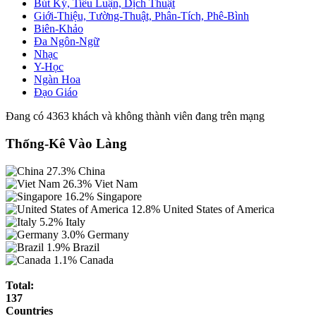
Bút Ký, Tiểu Luận, Dịch Thuật
Giới-Thiệu, Tường-Thuật, Phân-Tích, Phê-Bình
Biên-Khảo
Đa Ngôn-Ngữ
Nhạc
Y-Học
Ngàn Hoa
Đạo Giáo
Đang có 4363 khách và không thành viên đang trên mạng
Thống-Kê Vào Làng
27.3%
China
26.3%
Viet Nam
16.2%
Singapore
12.8%
United States of America
5.2%
Italy
3.0%
Germany
1.9%
Brazil
1.1%
Canada
Total:
137
Countries