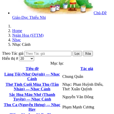
Chủ-Đề
Giáo-Dục Thiếu Nhi
Home
Ngàn Hoa (STTM)
Nhạc
Nhạc Cảnh
Theo Tác giả
Lọc
Xóa
Hiển thị #
Mục lục
Tiêu đề
Tác giả
Làng Tôi (Như Quỳnh) --- Nhạc
Chung Quân
Cảnh
Thơ Tình Cuối Mùa Thu (Tân
Nhạc: Phan Huỳnh Điểu,
Nhàn) --- Nhạc Cảnh
Thơ: Xuân Quỳnh
Sắc Hoa Màu Nhớ (Thanh
Nguyễn Văn Đông
Tuyền) --- Nhạc Cảnh
Thu Ca (Nguyễn Hưng) --- Nhạc
Phạm Mạnh Cương
Hay