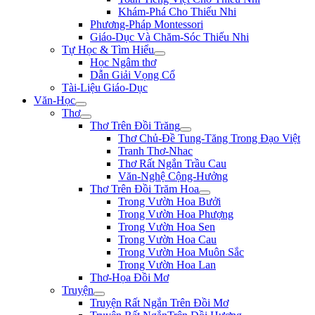
Khám-Phá Cho Thiếu Nhi
Phương-Pháp Montessori
Giáo-Dục Và Chăm-Sóc Thiếu Nhi
Tự Học & Tìm Hiểu
Học Ngâm thơ
Dẫn Giải Vọng Cổ
Tài-Liệu Giáo-Dục
Văn-Học
Thơ
Thơ Trên Đồi Trăng
Thơ Chủ-Đề Tung-Tăng Trong Đạo Việt
Tranh Thơ-Nhac
Thơ Rất Ngắn Trầu Cau
Văn-Nghệ Cộng-Hưởng
Thơ Trên Đồi Trăm Hoa
Trong Vườn Hoa Bưởi
Trong Vườn Hoa Phượng
Trong Vườn Hoa Sen
Trong Vườn Hoa Cau
Trong Vườn Hoa Muôn Sắc
Trong Vườn Hoa Lan
Thơ-Họa Đồi Mơ
Truyện
Truyện Rất Ngắn Trên Đồi Mơ