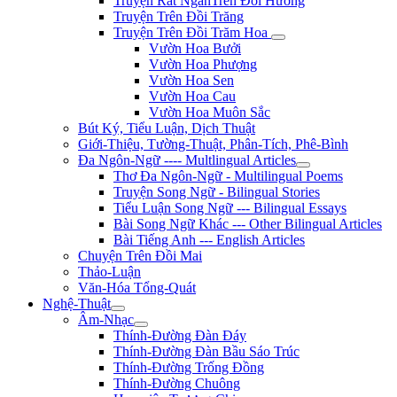
Truyện Rất NgắnTrên Đồi Hương
Truyện Trên Đồi Trăng
Truyện Trên Đồi Trăm Hoa
Vườn Hoa Bưởi
Vườn Hoa Phượng
Vườn Hoa Sen
Vườn Hoa Cau
Vườn Hoa Muôn Sắc
Bút Ký, Tiểu Luận, Dịch Thuật
Giới-Thiệu, Tường-Thuật, Phân-Tích, Phê-Bình
Đa Ngôn-Ngữ ---- Multlingual Articles
Thơ Đa Ngôn-Ngữ - Multilingual Poems
Truyện Song Ngữ - Bilingual Stories
Tiểu Luận Song Ngữ --- Bilingual Essays
Bài Song Ngữ Khác --- Other Bilingual Articles
Bài Tiếng Anh --- English Articles
Chuyện Trên Đồi Mai
Thảo-Luận
Văn-Hóa Tổng-Quát
Nghệ-Thuật
Âm-Nhạc
Thính-Đường Đàn Đáy
Thính-Đường Đàn Bầu Sáo Trúc
Thính-Đường Trống Đồng
Thính-Đường Chuông