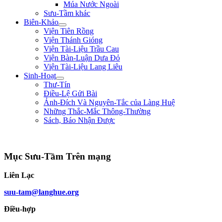
Múa Nước Ngoài
Sưu-Tầm khác
Biên-Khảo
Viện Tiên Rồng
Viện Thánh Gióng
Viện Tài-Liệu Trầu Cau
Viện Bàn-Luận Dưa Đỏ
Viện Tài-Liệu Lang Liêu
Sinh-Hoạt
Thư-Tín
Điều-Lệ Gửi Bài
Ảnh-Đích Và Nguyên-Tắc của Làng Huệ
Những Thắc-Mắc Thông-Thường
Sách, Báo Nhận Được
"Nếu trong nước hay có loạn là vì nhân-dân bị thiếu-thốn. Từ nay sắp tới, lươn
Mục Sưu-Tầm Trên mạng
Liên Lạc
suu-tam@langhue.org
Điều-hợp