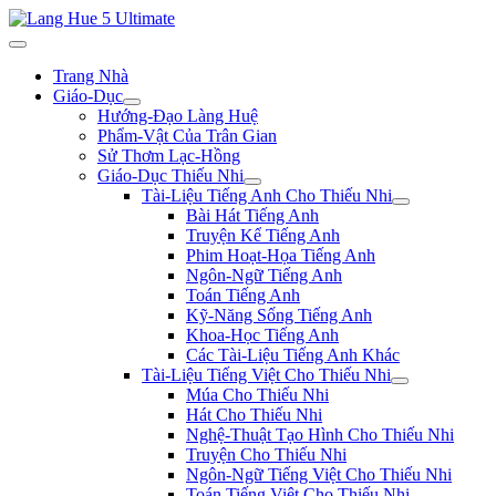
Trang Nhà
Giáo-Dục
Hướng-Đạo Làng Huệ
Phẩm-Vật Của Trân Gian
Sử Thơm Lạc-Hồng
Giáo-Dục Thiếu Nhi
Tài-Liệu Tiếng Anh Cho Thiếu Nhi
Bài Hát Tiếng Anh
Truyện Kể Tiếng Anh
Phim Hoạt-Họa Tiếng Anh
Ngôn-Ngữ Tiếng Anh
Toán Tiếng Anh
Kỹ-Năng Sống Tiếng Anh
Khoa-Học Tiếng Anh
Các Tài-Liệu Tiếng Anh Khác
Tài-Liệu Tiếng Việt Cho Thiếu Nhi
Múa Cho Thiếu Nhi
Hát Cho Thiếu Nhi
Nghệ-Thuật Tạo Hình Cho Thiếu Nhi
Truyện Cho Thiếu Nhi
Ngôn-Ngữ Tiếng Việt Cho Thiếu Nhi
Toán Tiếng Việt Cho Thiếu Nhi