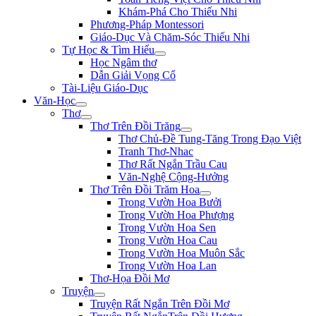
Khám-Phá Cho Thiếu Nhi
Phương-Pháp Montessori
Giáo-Dục Và Chăm-Sóc Thiếu Nhi
Tự Học & Tìm Hiểu
Học Ngâm thơ
Dẫn Giải Vọng Cổ
Tài-Liệu Giáo-Dục
Văn-Học
Thơ
Thơ Trên Đồi Trăng
Thơ Chủ-Đề Tung-Tăng Trong Đạo Việt
Tranh Thơ-Nhac
Thơ Rất Ngắn Trầu Cau
Văn-Nghệ Cộng-Hưởng
Thơ Trên Đồi Trăm Hoa
Trong Vườn Hoa Bưởi
Trong Vườn Hoa Phượng
Trong Vườn Hoa Sen
Trong Vườn Hoa Cau
Trong Vườn Hoa Muôn Sắc
Trong Vườn Hoa Lan
Thơ-Họa Đồi Mơ
Truyện
Truyện Rất Ngắn Trên Đồi Mơ