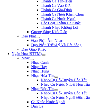
Thánh Ca Tận-Hiến
Thánh Ca Vào Đời
Thánh Ca Gia-Đình
Thánh Ca Ngợi Khen Chúa
Thánh Ca Nước Ngoài
Các Loại Thánh Ca Khác
Thánh Nhạc Không Lời
Gương Sáng Kitô Giáo
Đạo Phật
Đạo Phật: Âm-Nhạc
Đạo Phật: Triết-Lý Và Đời Sống
Đạo-Giáo Khác
Ngàn Hoa (STTM)
Nhạc
Nhạc Cảnh
Nhạc Hay
Nhạc Hùng
Nhạc Hòa-Tấu
Nhạc-Cụ Cổ-Truyền Hòa Tấu
Nhạc-Cụ Nước Ngoài Hòa Tấu
Nhạc Độc-Tấu
Nhạc-Cụ Cổ-Truyền Độc Tấu
Nhạc-Cụ Nước Ngoài Độc Tấu
Ca Khúc Nước Ngoài
Dân Ca