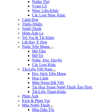
Ngâm Thơ
Vọng Cổ
Nhạc Liên-Khúc
Các Loại Nhạc Khác
Cảnh Đẹp
Thiên-Nhiên
Nghệ-Thuật
Hình-Ảnh Lạ
Trò Vui & Tài Khéo
Lời Hay Ý Đẹp
Nghe Trên Mạng
Mở Tâm
Mở Trí
Nghe, Đọc Truyện
Các Loại Khác
Tài-Liệu Việt Nam
Đọc Sách Trên Mạng
Hoa Cảnh
Món Ngon Đất Việt
Tỉa Hoa Trong Nghệ-Thuật Ẩm-Thực
Tài-Liệu Tham-Khảo
Phim Ảnh
Kịch & Phim Vui
Múa Nghệ-Thuật
Múa Dân-Tộc