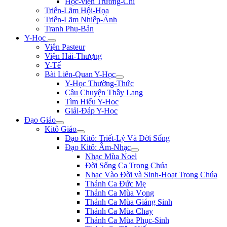
Học-viện Trương-Chi
Triển-Lãm Hội-Họa
Triển-Lãm Nhiếp-Ảnh
Tranh Phụ-Bản
Y-Học
Viện Pasteur
Viện Hải-Thượng
Y-Tế
Bài Liên-Quan Y-Học
Y-Học Thường-Thức
Câu Chuyện Thầy Lang
Tìm Hiểu Y-Hoc
Giải-Đáp Y-Học
Đạo Giáo
Kitô Giáo
Đạo Kitô: Triết-Lý Và Đời Sống
Đạo Kitô: Âm-Nhạc
Nhạc Mùa Noel
Đời Sống Ca Trong Chúa
Nhạc Vào Đời và Sinh-Hoạt Trong Chúa
Thánh Ca Đức Mẹ
Thánh Ca Mùa Vọng
Thánh Ca Mùa Giáng Sinh
Thánh Ca Mùa Chay
Thánh Ca Mùa Phục-Sinh