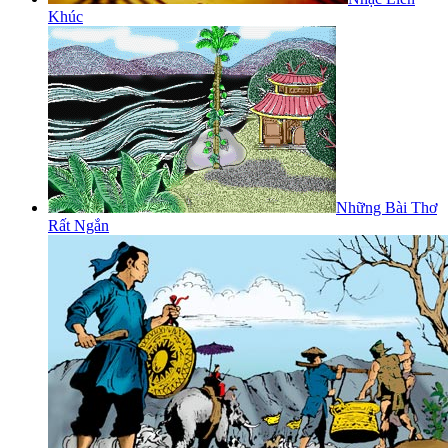
Khúc
Những Bài Thơ
Rất Ngắn