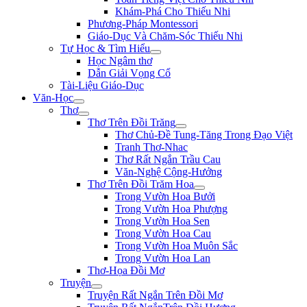
Khám-Phá Cho Thiếu Nhi
Phương-Pháp Montessori
Giáo-Dục Và Chăm-Sóc Thiếu Nhi
Tự Học & Tìm Hiểu
Học Ngâm thơ
Dẫn Giải Vọng Cổ
Tài-Liệu Giáo-Dục
Văn-Học
Thơ
Thơ Trên Đồi Trăng
Thơ Chủ-Đề Tung-Tăng Trong Đạo Việt
Tranh Thơ-Nhac
Thơ Rất Ngắn Trầu Cau
Văn-Nghệ Cộng-Hưởng
Thơ Trên Đồi Trăm Hoa
Trong Vườn Hoa Bưởi
Trong Vườn Hoa Phượng
Trong Vườn Hoa Sen
Trong Vườn Hoa Cau
Trong Vườn Hoa Muôn Sắc
Trong Vườn Hoa Lan
Thơ-Họa Đồi Mơ
Truyện
Truyện Rất Ngắn Trên Đồi Mơ