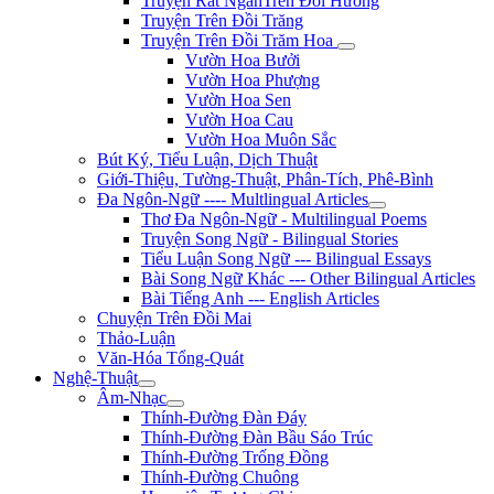
Truyện Rất NgắnTrên Đồi Hương
Truyện Trên Đồi Trăng
Truyện Trên Đồi Trăm Hoa
Vườn Hoa Bưởi
Vườn Hoa Phượng
Vườn Hoa Sen
Vườn Hoa Cau
Vườn Hoa Muôn Sắc
Bút Ký, Tiểu Luận, Dịch Thuật
Giới-Thiệu, Tường-Thuật, Phân-Tích, Phê-Bình
Đa Ngôn-Ngữ ---- Multlingual Articles
Thơ Đa Ngôn-Ngữ - Multilingual Poems
Truyện Song Ngữ - Bilingual Stories
Tiểu Luận Song Ngữ --- Bilingual Essays
Bài Song Ngữ Khác --- Other Bilingual Articles
Bài Tiếng Anh --- English Articles
Chuyện Trên Đồi Mai
Thảo-Luận
Văn-Hóa Tổng-Quát
Nghệ-Thuật
Âm-Nhạc
Thính-Đường Đàn Đáy
Thính-Đường Đàn Bầu Sáo Trúc
Thính-Đường Trống Đồng
Thính-Đường Chuông