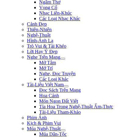
Ngâm Thơ
Vọng Cổ
Nhạc Liên-Khúc
Các Loại Nhạc Khác
Cảnh Đẹp
Thiên-Nhiên
Nghệ-Thuật
Hình-Ảnh Lạ
Trò Vui & Tài Khéo
Lời Hay Ý Đẹp
Nghe Trên Mạng
Mở Tâm
Mở Trí
Nghe, Đọc Truyện
Các Loại Khác
Tài-Liệu Việt Nam
Đọc Sách Trên Mạng
Hoa Cảnh
Món Ngon Đất Việt
Tỉa Hoa Trong Nghệ-Thuật Ẩm-Thực
Tài-Liệu Tham-Khảo
Phim Ảnh
Kịch & Phim Vui
Múa Nghệ-Thuật
Múa Dân-Tộc