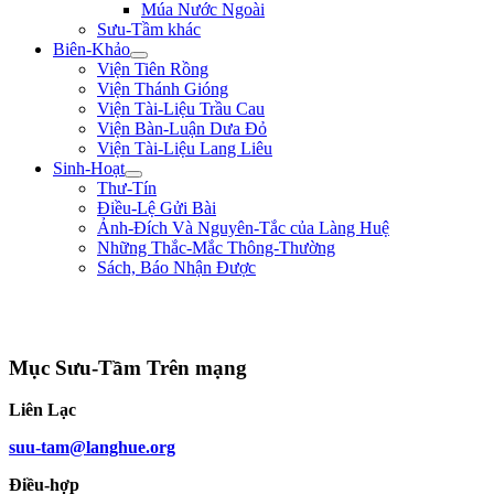
Múa Nước Ngoài
Sưu-Tầm khác
Biên-Khảo
Viện Tiên Rồng
Viện Thánh Gióng
Viện Tài-Liệu Trầu Cau
Viện Bàn-Luận Dưa Đỏ
Viện Tài-Liệu Lang Liêu
Sinh-Hoạt
Thư-Tín
Điều-Lệ Gửi Bài
Ảnh-Đích Và Nguyên-Tắc của Làng Huệ
Những Thắc-Mắc Thông-Thường
Sách, Báo Nhận Được
"Đem đại-nghĩa để thắng hung-tàn. Lấy chí-nhân mà thay cường-bạo." **
Bình Ngô Đại-Cáo **
Mục Sưu-Tầm Trên mạng
Liên Lạc
suu-tam@langhue.org
Điều-hợp