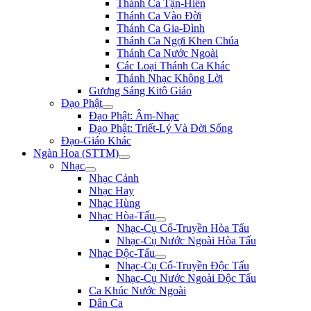
Thánh Ca Tận-Hiến
Thánh Ca Vào Đời
Thánh Ca Gia-Đình
Thánh Ca Ngợi Khen Chúa
Thánh Ca Nước Ngoài
Các Loại Thánh Ca Khác
Thánh Nhạc Không Lời
Gương Sáng Kitô Giáo
Đạo Phật
Đạo Phật: Âm-Nhạc
Đạo Phật: Triết-Lý Và Đời Sống
Đạo-Giáo Khác
Ngàn Hoa (STTM)
Nhạc
Nhạc Cảnh
Nhạc Hay
Nhạc Hùng
Nhạc Hòa-Tấu
Nhạc-Cụ Cổ-Truyền Hòa Tấu
Nhạc-Cụ Nước Ngoài Hòa Tấu
Nhạc Độc-Tấu
Nhạc-Cụ Cổ-Truyền Độc Tấu
Nhạc-Cụ Nước Ngoài Độc Tấu
Ca Khúc Nước Ngoài
Dân Ca