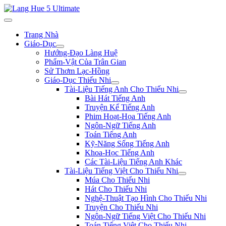
Trang Nhà
Giáo-Dục
Hướng-Đạo Làng Huệ
Phẩm-Vật Của Trân Gian
Sử Thơm Lạc-Hồng
Giáo-Dục Thiếu Nhi
Tài-Liệu Tiếng Anh Cho Thiếu Nhi
Bài Hát Tiếng Anh
Truyện Kể Tiếng Anh
Phim Hoạt-Họa Tiếng Anh
Ngôn-Ngữ Tiếng Anh
Toán Tiếng Anh
Kỹ-Năng Sống Tiếng Anh
Khoa-Học Tiếng Anh
Các Tài-Liệu Tiếng Anh Khác
Tài-Liệu Tiếng Việt Cho Thiếu Nhi
Múa Cho Thiếu Nhi
Hát Cho Thiếu Nhi
Nghệ-Thuật Tạo Hình Cho Thiếu Nhi
Truyện Cho Thiếu Nhi
Ngôn-Ngữ Tiếng Việt Cho Thiếu Nhi
Toán Tiếng Việt Cho Thiếu Nhi