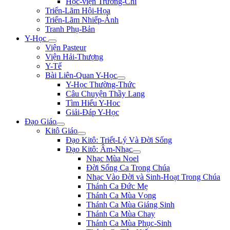
Học-viện Trương-Chi
Triển-Lãm Hội-Họa
Triển-Lãm Nhiếp-Ảnh
Tranh Phụ-Bản
Y-Học
Viện Pasteur
Viện Hải-Thượng
Y-Tế
Bài Liên-Quan Y-Học
Y-Học Thường-Thức
Câu Chuyện Thầy Lang
Tìm Hiểu Y-Hoc
Giải-Đáp Y-Học
Đạo Giáo
Kitô Giáo
Đạo Kitô: Triết-Lý Và Đời Sống
Đạo Kitô: Âm-Nhạc
Nhạc Mùa Noel
Đời Sống Ca Trong Chúa
Nhạc Vào Đời và Sinh-Hoạt Trong Chúa
Thánh Ca Đức Mẹ
Thánh Ca Mùa Vọng
Thánh Ca Mùa Giáng Sinh
Thánh Ca Mùa Chay
Thánh Ca Mùa Phục-Sinh