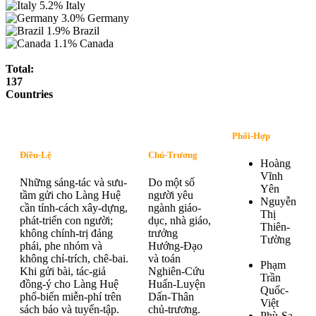
5.2%
Italy
3.0%
Germany
1.9%
Brazil
1.1%
Canada
Total:
137
Countries
Phối-Hợp
Điều-Lệ
Chủ-Trương
Hoàng
Vĩnh
Những sáng-tác và sưu-
Do một số
Yên
tầm gửi cho Làng Huệ
người yêu
Nguyễn
cần tính-cách xây-dựng,
ngành giáo-
Thị
phát-triển con người;
dục, nhà giáo,
Thiên-
không chính-trị đảng
trưởng
Tường
phái, phe nhóm và
Hướng-Đạo
không chỉ-trích, chê-bai.
và toán
Phạm
Khi gửi bài, tác-giả
Nghiên-Cứu
Trần
đồng-ý cho Làng Huệ
Huấn-Luyện
Quốc-
phổ-biến miễn-phí trên
Dấn-Thân
Việt
sách báo và tuyển-tập.
chủ-trương.
Phù-Sa