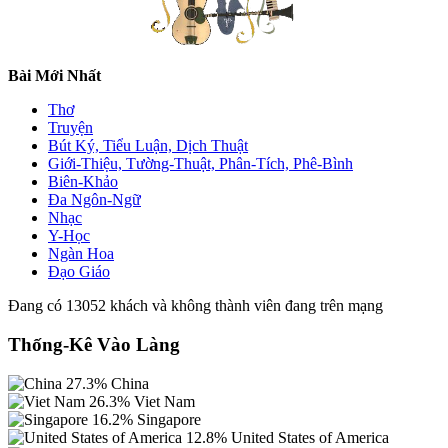
Bài Mới Nhất
Thơ
Truyện
Bút Ký, Tiểu Luận, Dịch Thuật
Giới-Thiệu, Tường-Thuật, Phân-Tích, Phê-Bình
Biên-Khảo
Đa Ngôn-Ngữ
Nhạc
Y-Học
Ngàn Hoa
Đạo Giáo
Đang có 13052 khách và không thành viên đang trên mạng
Thống-Kê Vào Làng
27.3%
China
26.3%
Viet Nam
16.2%
Singapore
12.8%
United States of America