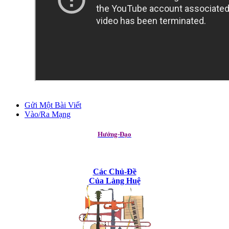
Gửi Một Bài Viết
Vào/Ra Mạng
Hướng-Đạo
Các Chủ-Đề
Của Làng Huệ