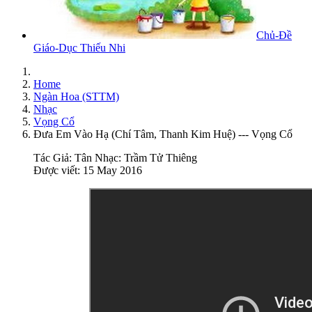
Chủ-Đề
Giáo-Dục Thiếu Nhi
Home
Ngàn Hoa (STTM)
Nhạc
Vọng Cổ
Đưa Em Vào Hạ (Chí Tâm, Thanh Kim Huệ) --- Vọng Cổ
Tác Giả:
Tân Nhạc: Trầm Tử Thiêng
Được viết: 15 May 2016