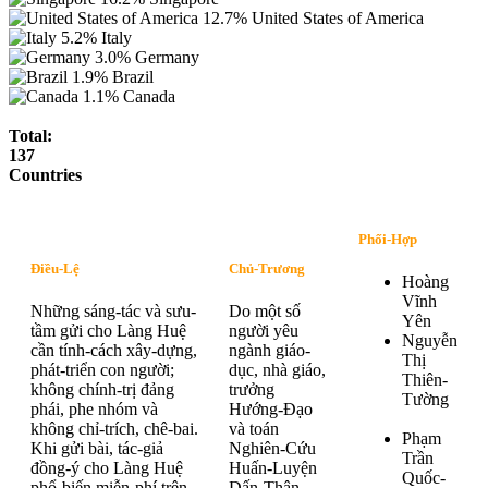
12.7%
United States of America
5.2%
Italy
3.0%
Germany
1.9%
Brazil
1.1%
Canada
Total:
137
Countries
Phối-Hợp
Điều-Lệ
Chủ-Trương
Hoàng
Vĩnh
Những sáng-tác và sưu-
Do một số
Yên
tầm gửi cho Làng Huệ
người yêu
Nguyễn
cần tính-cách xây-dựng,
ngành giáo-
Thị
phát-triển con người;
dục, nhà giáo,
Thiên-
không chính-trị đảng
trưởng
Tường
phái, phe nhóm và
Hướng-Đạo
không chỉ-trích, chê-bai.
và toán
Phạm
Khi gửi bài, tác-giả
Nghiên-Cứu
Trần
đồng-ý cho Làng Huệ
Huấn-Luyện
Quốc-
phổ-biến miễn-phí trên
Dấn-Thân