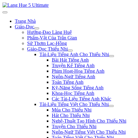
Trang Nhà
Giáo-Dục
Hướng-Đạo Làng Huệ
Phẩm-Vật Của Trân Gian
Sử Thơm Lạc-Hồng
Giáo-Dục Thiếu Nhi
Tài-Liệu Tiếng Anh Cho Thiếu Nhi
Bài Hát Tiếng Anh
Truyện Kể Tiếng Anh
Phim Hoạt-Họa Tiếng Anh
Ngôn-Ngữ Tiếng Anh
Toán Tiếng Anh
Kỹ-Năng Sống Tiếng Anh
Khoa-Học Tiếng Anh
Các Tài-Liệu Tiếng Anh Khác
Tài-Liệu Tiếng Việt Cho Thiếu Nhi
Múa Cho Thiếu Nhi
Hát Cho Thiếu Nhi
Nghệ-Thuật Tạo Hình Cho Thiếu Nhi
Truyện Cho Thiếu Nhi
Ngôn-Ngữ Tiếng Việt Cho Thiếu Nhi
Toán Tiếng Việt Cho Thiếu Nhi