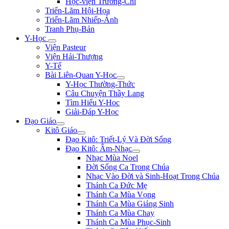
Học-viện Trương-Chi
Triển-Lãm Hội-Họa
Triển-Lãm Nhiếp-Ảnh
Tranh Phụ-Bản
Y-Học
Viện Pasteur
Viện Hải-Thượng
Y-Tế
Bài Liên-Quan Y-Học
Y-Học Thường-Thức
Câu Chuyện Thầy Lang
Tìm Hiểu Y-Hoc
Giải-Đáp Y-Học
Đạo Giáo
Kitô Giáo
Đạo Kitô: Triết-Lý Và Đời Sống
Đạo Kitô: Âm-Nhạc
Nhạc Mùa Noel
Đời Sống Ca Trong Chúa
Nhạc Vào Đời và Sinh-Hoạt Trong Chúa
Thánh Ca Đức Mẹ
Thánh Ca Mùa Vọng
Thánh Ca Mùa Giáng Sinh
Thánh Ca Mùa Chay
Thánh Ca Mùa Phục-Sinh