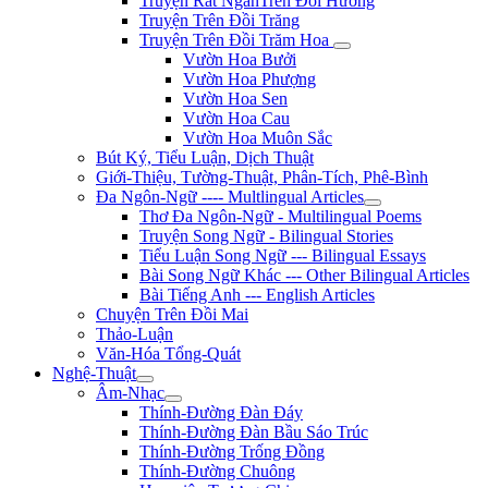
Truyện Rất NgắnTrên Đồi Hương
Truyện Trên Đồi Trăng
Truyện Trên Đồi Trăm Hoa
Vườn Hoa Bưởi
Vườn Hoa Phượng
Vườn Hoa Sen
Vườn Hoa Cau
Vườn Hoa Muôn Sắc
Bút Ký, Tiểu Luận, Dịch Thuật
Giới-Thiệu, Tường-Thuật, Phân-Tích, Phê-Bình
Đa Ngôn-Ngữ ---- Multlingual Articles
Thơ Đa Ngôn-Ngữ - Multilingual Poems
Truyện Song Ngữ - Bilingual Stories
Tiểu Luận Song Ngữ --- Bilingual Essays
Bài Song Ngữ Khác --- Other Bilingual Articles
Bài Tiếng Anh --- English Articles
Chuyện Trên Đồi Mai
Thảo-Luận
Văn-Hóa Tổng-Quát
Nghệ-Thuật
Âm-Nhạc
Thính-Đường Đàn Đáy
Thính-Đường Đàn Bầu Sáo Trúc
Thính-Đường Trống Đồng
Thính-Đường Chuông