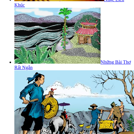
Khúc
Những Bài Thơ
Rất Ngắn