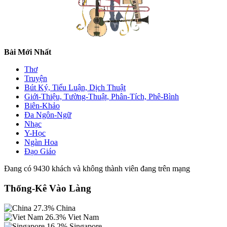
Bài Mới Nhất
Thơ
Truyện
Bút Ký, Tiểu Luận, Dịch Thuật
Giới-Thiệu, Tường-Thuật, Phân-Tích, Phê-Bình
Biên-Khảo
Đa Ngôn-Ngữ
Nhạc
Y-Học
Ngàn Hoa
Đạo Giáo
Đang có 9430 khách và không thành viên đang trên mạng
Thống-Kê Vào Làng
27.3%
China
26.3%
Viet Nam
16.2%
Singapore