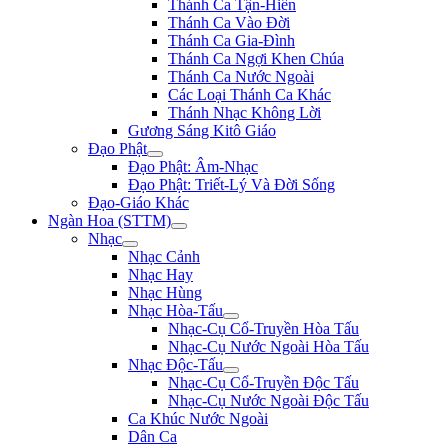
Thánh Ca Tận-Hiến
Thánh Ca Vào Đời
Thánh Ca Gia-Đình
Thánh Ca Ngợi Khen Chúa
Thánh Ca Nước Ngoài
Các Loại Thánh Ca Khác
Thánh Nhạc Không Lời
Gương Sáng Kitô Giáo
Đạo Phật
Đạo Phật: Âm-Nhạc
Đạo Phật: Triết-Lý Và Đời Sống
Đạo-Giáo Khác
Ngàn Hoa (STTM)
Nhạc
Nhạc Cảnh
Nhạc Hay
Nhạc Hùng
Nhạc Hòa-Tấu
Nhạc-Cụ Cổ-Truyền Hòa Tấu
Nhạc-Cụ Nước Ngoài Hòa Tấu
Nhạc Độc-Tấu
Nhạc-Cụ Cổ-Truyền Độc Tấu
Nhạc-Cụ Nước Ngoài Độc Tấu
Ca Khúc Nước Ngoài
Dân Ca