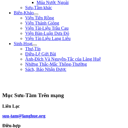
Múa Nước Ngoài
Sưu-Tầm khác
Biên-Khảo
Viện Tiên Rồng
Viện Thánh Gióng
Viện Tài-Liệu Trầu Cau
Viện Bàn-Luận Dưa Đỏ
Viện Tài-Liệu Lang Liêu
Sinh-Hoạt
Thư-Tín
Điều-Lệ Gửi Bài
Ảnh-Đích Và Nguyên-Tắc của Làng Huệ
Những Thắc-Mắc Thông-Thường
Sách, Báo Nhận Được
"Sống không phải là ký-sinh trùng của thế-gian, sống để mưu-đồ một công-
cuộc hữu-ích gì cho đồng-bào, tổ-quốc." ** Phan Chu Trinh **
Mục Sưu-Tầm Trên mạng
Liên Lạc
suu-tam@langhue.org
Điều-hợp