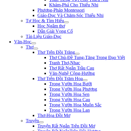
Khám-Phá Cho Thiếu Nhi
Phương-Pháp Montessori
Giáo-Dục Và Chăm-Sóc Thiếu Nhi
Tự Học & Tìm Hiểu
Học Ngâm thơ
Dẫn Giải Vọng Cổ
Tài-Liệu Giáo-Dục
Văn-Học
Thơ
Thơ Trên Đồi Trăng
Thơ Chủ-Đề Tung-Tăng Trong Đạo Việt
Tranh Thơ-Nhac
Thơ Rất Ngắn Trầu Cau
Văn-Nghệ Cộng-Hưởng
Thơ Trên Đồi Trăm Hoa
Trong Vườn Hoa Bưởi
Trong Vườn Hoa Phượng
Trong Vườn Hoa Sen
Trong Vườn Hoa Cau
Trong Vườn Hoa Muôn Sắc
Trong Vườn Hoa Lan
Thơ-Họa Đồi Mơ
Truyện
Truyện Rất Ngắn Trên Đồi Mơ