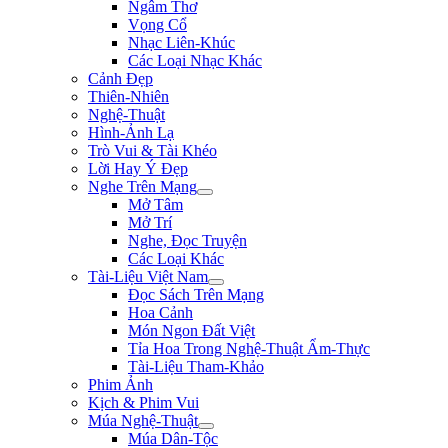
Ngâm Thơ
Vọng Cổ
Nhạc Liên-Khúc
Các Loại Nhạc Khác
Cảnh Đẹp
Thiên-Nhiên
Nghệ-Thuật
Hình-Ảnh Lạ
Trò Vui & Tài Khéo
Lời Hay Ý Đẹp
Nghe Trên Mạng
Mở Tâm
Mở Trí
Nghe, Đọc Truyện
Các Loại Khác
Tài-Liệu Việt Nam
Đọc Sách Trên Mạng
Hoa Cảnh
Món Ngon Đất Việt
Tỉa Hoa Trong Nghệ-Thuật Ẩm-Thực
Tài-Liệu Tham-Khảo
Phim Ảnh
Kịch & Phim Vui
Múa Nghệ-Thuật
Múa Dân-Tộc