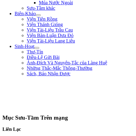
Múa Nước Ngoài
Sưu-Tầm khác
Biên-Khảo
Viện Tiên Rồng
Viện Thánh Gióng
Viện Tài-Liệu Trầu Cau
Viện Bàn-Luận Dưa Đỏ
Viện Tài-Liệu Lang Liêu
Sinh-Hoạt
Thư-Tín
Điều-Lệ Gửi Bài
Ảnh-Đích Và Nguyên-Tắc của Làng Huệ
Những Thắc-Mắc Thông-Thường
Sách, Báo Nhận Được
"Tôi là một người trong tay không lấy một tấc sắt, trên mặt đất không có chỗ
nào dừng chân. Chẳng qua mình là một thằng tay không, chân trắng, sức yếu,
tài hèn lại đòi vật lộn với hùm beo có nanh dài, vuốt nhọn. Dù sao mặc lòng,
tôi vẫn cứ hăng-hái đi tới. Tôi vẫn muốn đổ máu ra mua Tự-Do." ** Phan Bội
Châu **
Mục Sưu-Tầm Trên mạng
Liên Lạc