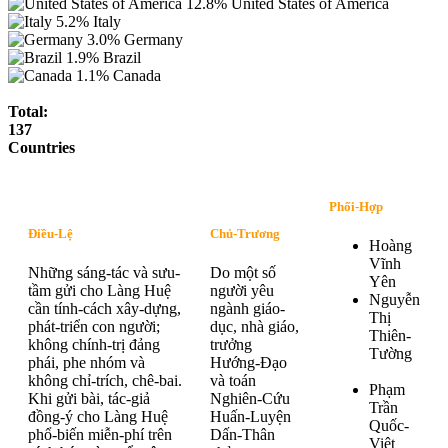
12.8%
United States of America
5.2%
Italy
3.0%
Germany
1.9%
Brazil
1.1%
Canada
Total:
137
Countries
Phối-Hợp
Điều-Lệ
Chủ-Trương
Hoàng
Vĩnh
Những sáng-tác và sưu-
Do một số
Yên
tầm gửi cho Làng Huệ
người yêu
Nguyễn
cần tính-cách xây-dựng,
ngành giáo-
Thị
phát-triển con người;
dục, nhà giáo,
Thiên-
không chính-trị đảng
trưởng
Tường
phái, phe nhóm và
Hướng-Đạo
không chỉ-trích, chê-bai.
và toán
Phạm
Khi gửi bài, tác-giả
Nghiên-Cứu
Trần
đồng-ý cho Làng Huệ
Huấn-Luyện
Quốc-
phổ-biến miễn-phí trên
Dấn-Thân
Việt