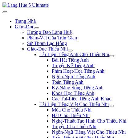
Trang Nhà
Giáo-Dục
Hướng-Đạo Làng Huệ
Phẩm-Vật Của Trân Gian
Sử Thơm Lạc-Hồng
Giáo-Dục Thiếu Nhi
Tài-Liệu Tiếng Anh Cho Thiếu Nhi
Bài Hát Tiếng Anh
Truyện Kể Tiếng Anh
Phim Hoạt-Họa Tiếng Anh
Ngôn-Ngữ Tiếng Anh
Toán Tiếng Anh
Kỹ-Năng Sống Tiếng Anh
Khoa-Học Tiếng Anh
Các Tài-Liệu Tiếng Anh Khác
Tài-Liệu Tiếng Việt Cho Thiếu Nhi
Múa Cho Thiếu Nhi
Hát Cho Thiếu Nhi
Nghệ-Thuật Tạo Hình Cho Thiếu Nhi
Truyện Cho Thiếu Nhi
Ngôn-Ngữ Tiếng Việt Cho Thiếu Nhi
Toán Tiếng Việt Cho Thiếu Nhi