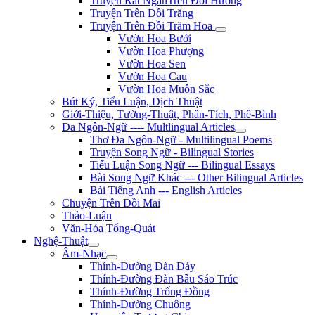
Truyện Rất NgắnTrên Đồi Hương
Truyện Trên Đồi Trăng
Truyện Trên Đồi Trăm Hoa
Vườn Hoa Bưởi
Vườn Hoa Phượng
Vườn Hoa Sen
Vườn Hoa Cau
Vườn Hoa Muôn Sắc
Bút Ký, Tiểu Luận, Dịch Thuật
Giới-Thiệu, Tường-Thuật, Phân-Tích, Phê-Bình
Đa Ngôn-Ngữ ---- Multlingual Articles
Thơ Đa Ngôn-Ngữ - Multilingual Poems
Truyện Song Ngữ - Bilingual Stories
Tiểu Luận Song Ngữ --- Bilingual Essays
Bài Song Ngữ Khác --- Other Bilingual Articles
Bài Tiếng Anh --- English Articles
Chuyện Trên Đồi Mai
Thảo-Luận
Văn-Hóa Tổng-Quát
Nghệ-Thuật
Âm-Nhạc
Thính-Đường Đàn Đáy
Thính-Đường Đàn Bầu Sáo Trúc
Thính-Đường Trống Đồng
Thính-Đường Chuông