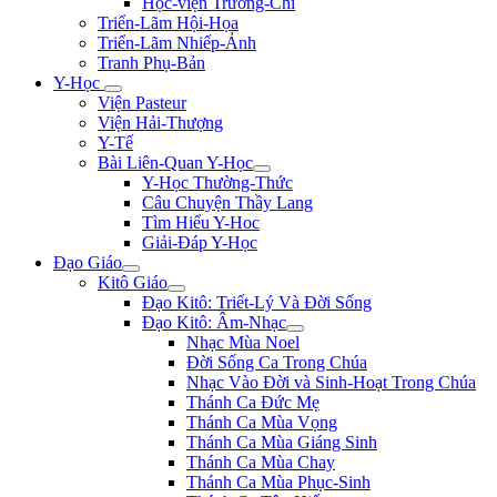
Học-viện Trương-Chi
Triển-Lãm Hội-Họa
Triển-Lãm Nhiếp-Ảnh
Tranh Phụ-Bản
Y-Học
Viện Pasteur
Viện Hải-Thượng
Y-Tế
Bài Liên-Quan Y-Học
Y-Học Thường-Thức
Câu Chuyện Thầy Lang
Tìm Hiểu Y-Hoc
Giải-Đáp Y-Học
Đạo Giáo
Kitô Giáo
Đạo Kitô: Triết-Lý Và Đời Sống
Đạo Kitô: Âm-Nhạc
Nhạc Mùa Noel
Đời Sống Ca Trong Chúa
Nhạc Vào Đời và Sinh-Hoạt Trong Chúa
Thánh Ca Đức Mẹ
Thánh Ca Mùa Vọng
Thánh Ca Mùa Giáng Sinh
Thánh Ca Mùa Chay
Thánh Ca Mùa Phục-Sinh