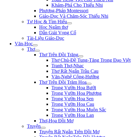
Khám-Phá Cho Thiếu Nhi
Phương-Pháp Montessori
Giáo-Dục Và Chăm-Sóc Thiếu Nhi
Tự Học & Tìm Hiểu
Học Ngâm thơ
Dẫn Giải Vọng Cổ
Tài-Liệu Giáo-Dục
Văn-Học
Thơ
Thơ Trên Đồi Trăng
Thơ Chủ-Đề Tung-Tăng Trong Đạo Việt
Tranh Thơ-Nhac
Thơ Rất Ngắn Trầu Cau
Văn-Nghệ Cộng-Hưởng
Thơ Trên Đồi Trăm Hoa
Trong Vườn Hoa Bưởi
Trong Vườn Hoa Phượng
Trong Vườn Hoa Sen
Trong Vườn Hoa Cau
Trong Vườn Hoa Muôn Sắc
Trong Vườn Hoa Lan
Thơ-Họa Đồi Mơ
Truyện
Truyện Rất Ngắn Trên Đồi Mơ