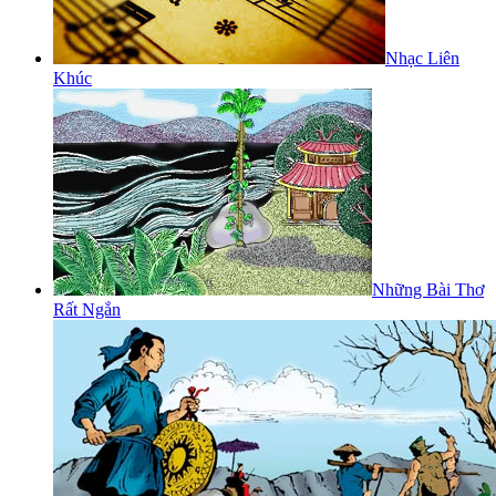
Nhạc Liên
Khúc
Những Bài Thơ
Rất Ngắn