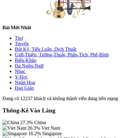
Bài Mới Nhất
Thơ
Truyện
Bút Ký, Tiểu Luận, Dịch Thuật
Giới-Thiệu, Tường-Thuật, Phân-Tích, Phê-Bình
Biên-Khảo
Đa Ngôn-Ngữ
Nhạc
Y-Học
Ngàn Hoa
Đạo Giáo
Đang có 12237 khách và không thành viên đang trên mạng
Thống-Kê Vào Làng
27.3%
China
26.3%
Viet Nam
16.2%
Singapore