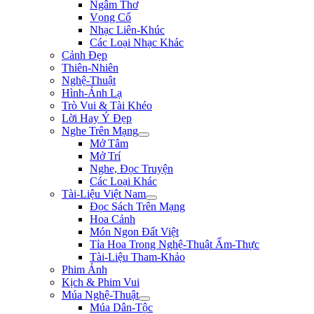
Ngâm Thơ
Vọng Cổ
Nhạc Liên-Khúc
Các Loại Nhạc Khác
Cảnh Đẹp
Thiên-Nhiên
Nghệ-Thuật
Hình-Ảnh Lạ
Trò Vui & Tài Khéo
Lời Hay Ý Đẹp
Nghe Trên Mạng
Mở Tâm
Mở Trí
Nghe, Đọc Truyện
Các Loại Khác
Tài-Liệu Việt Nam
Đọc Sách Trên Mạng
Hoa Cảnh
Món Ngon Đất Việt
Tỉa Hoa Trong Nghệ-Thuật Ẩm-Thực
Tài-Liệu Tham-Khảo
Phim Ảnh
Kịch & Phim Vui
Múa Nghệ-Thuật
Múa Dân-Tộc