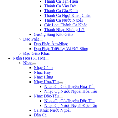
Thánh Ca Tận-Hiến
Thánh Ca Vào Đời
Thánh Ca Gia-Đình
Thánh Ca Ngợi Khen Chúa
Thánh Ca Nước Ngoài
Các Loại Thánh Ca Khác
Thánh Nhạc Không Lời
Gương Sáng Kitô Giáo
Đạo Phật
Đạo Phật: Âm-Nhạc
Đạo Phật: Triết-Lý Và Đời Sống
Đạo-Giáo Khác
Ngàn Hoa (STTM)
Nhạc
Nhạc Cảnh
Nhạc Hay
Nhạc Hùng
Nhạc Hòa-Tấu
Nhạc-Cụ Cổ-Truyền Hòa Tấu
Nhạc-Cụ Nước Ngoài Hòa Tấu
Nhạc Độc-Tấu
Nhạc-Cụ Cổ-Truyền Độc Tấu
Nhạc-Cụ Nước Ngoài Độc Tấu
Ca Khúc Nước Ngoài
Dân Ca