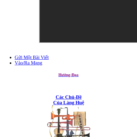
Gửi Một Bài Viết
Vào/Ra Mạng
Hướng-Đạo
Các Chủ-Đề
Của Làng Huệ