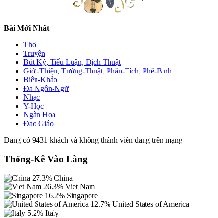
Bài Mới Nhất
Thơ
Truyện
Bút Ký, Tiểu Luận, Dịch Thuật
Giới-Thiệu, Tường-Thuật, Phân-Tích, Phê-Bình
Biên-Khảo
Đa Ngôn-Ngữ
Nhạc
Y-Học
Ngàn Hoa
Đạo Giáo
Đang có 9431 khách và không thành viên đang trên mạng
Thống-Kê Vào Làng
27.3%
China
26.3%
Viet Nam
16.2%
Singapore
12.7%
United States of America
5.2%
Italy