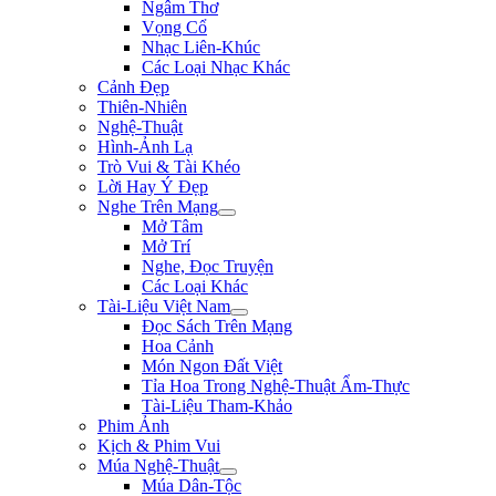
Ngâm Thơ
Vọng Cổ
Nhạc Liên-Khúc
Các Loại Nhạc Khác
Cảnh Đẹp
Thiên-Nhiên
Nghệ-Thuật
Hình-Ảnh Lạ
Trò Vui & Tài Khéo
Lời Hay Ý Đẹp
Nghe Trên Mạng
Mở Tâm
Mở Trí
Nghe, Đọc Truyện
Các Loại Khác
Tài-Liệu Việt Nam
Đọc Sách Trên Mạng
Hoa Cảnh
Món Ngon Đất Việt
Tỉa Hoa Trong Nghệ-Thuật Ẩm-Thực
Tài-Liệu Tham-Khảo
Phim Ảnh
Kịch & Phim Vui
Múa Nghệ-Thuật
Múa Dân-Tộc