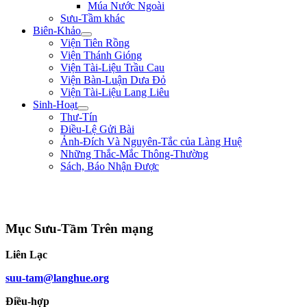
Múa Nước Ngoài
Sưu-Tầm khác
Biên-Khảo
Viện Tiên Rồng
Viện Thánh Gióng
Viện Tài-Liệu Trầu Cau
Viện Bàn-Luận Dưa Đỏ
Viện Tài-Liệu Lang Liêu
Sinh-Hoạt
Thư-Tín
Điều-Lệ Gửi Bài
Ảnh-Đích Và Nguyên-Tắc của Làng Huệ
Những Thắc-Mắc Thông-Thường
Sách, Báo Nhận Được
"Ta thà làm quỷ nước Nam, chứ không thèm làm vương đất Bắc." ** Trần
Bình Trọng **
Mục Sưu-Tầm Trên mạng
Liên Lạc
suu-tam@langhue.org
Điều-hợp