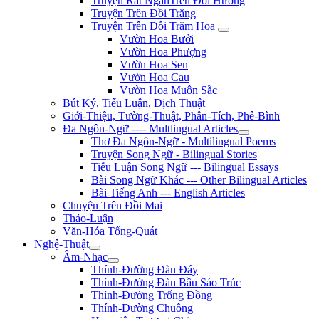
Truyện Rất NgắnTrên Đồi Hương
Truyện Trên Đồi Trăng
Truyện Trên Đồi Trăm Hoa
Vườn Hoa Bưởi
Vườn Hoa Phượng
Vườn Hoa Sen
Vườn Hoa Cau
Vườn Hoa Muôn Sắc
Bút Ký, Tiểu Luận, Dịch Thuật
Giới-Thiệu, Tường-Thuật, Phân-Tích, Phê-Bình
Đa Ngôn-Ngữ ---- Multlingual Articles
Thơ Đa Ngôn-Ngữ - Multilingual Poems
Truyện Song Ngữ - Bilingual Stories
Tiểu Luận Song Ngữ --- Bilingual Essays
Bài Song Ngữ Khác --- Other Bilingual Articles
Bài Tiếng Anh --- English Articles
Chuyện Trên Đồi Mai
Thảo-Luận
Văn-Hóa Tổng-Quát
Nghệ-Thuật
Âm-Nhạc
Thính-Đường Đàn Đáy
Thính-Đường Đàn Bầu Sáo Trúc
Thính-Đường Trống Đồng
Thính-Đường Chuông