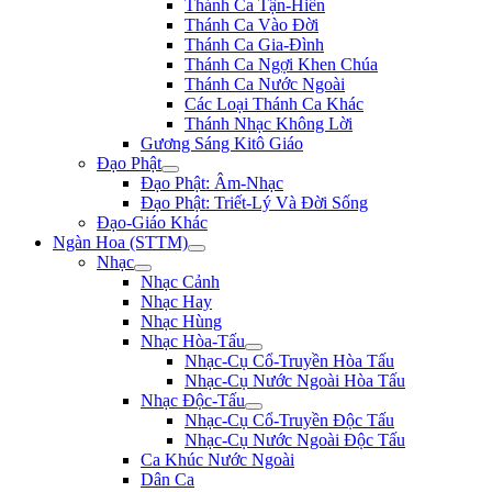
Thánh Ca Tận-Hiến
Thánh Ca Vào Đời
Thánh Ca Gia-Đình
Thánh Ca Ngợi Khen Chúa
Thánh Ca Nước Ngoài
Các Loại Thánh Ca Khác
Thánh Nhạc Không Lời
Gương Sáng Kitô Giáo
Đạo Phật
Đạo Phật: Âm-Nhạc
Đạo Phật: Triết-Lý Và Đời Sống
Đạo-Giáo Khác
Ngàn Hoa (STTM)
Nhạc
Nhạc Cảnh
Nhạc Hay
Nhạc Hùng
Nhạc Hòa-Tấu
Nhạc-Cụ Cổ-Truyền Hòa Tấu
Nhạc-Cụ Nước Ngoài Hòa Tấu
Nhạc Độc-Tấu
Nhạc-Cụ Cổ-Truyền Độc Tấu
Nhạc-Cụ Nước Ngoài Độc Tấu
Ca Khúc Nước Ngoài
Dân Ca