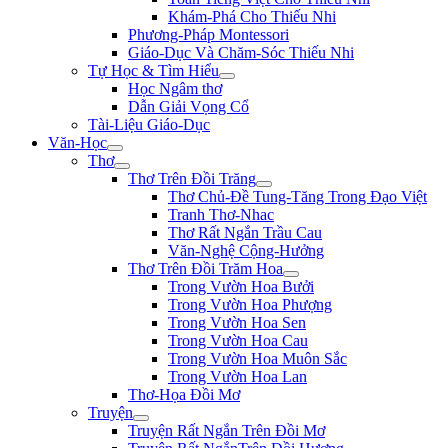
Khám-Phá Cho Thiếu Nhi
Phương-Pháp Montessori
Giáo-Dục Và Chăm-Sóc Thiếu Nhi
Tự Học & Tìm Hiểu
Học Ngâm thơ
Dẫn Giải Vọng Cổ
Tài-Liệu Giáo-Dục
Văn-Học
Thơ
Thơ Trên Đồi Trăng
Thơ Chủ-Đề Tung-Tăng Trong Đạo Việt
Tranh Thơ-Nhac
Thơ Rất Ngắn Trầu Cau
Văn-Nghệ Cộng-Hưởng
Thơ Trên Đồi Trăm Hoa
Trong Vườn Hoa Bưởi
Trong Vườn Hoa Phượng
Trong Vườn Hoa Sen
Trong Vườn Hoa Cau
Trong Vườn Hoa Muôn Sắc
Trong Vườn Hoa Lan
Thơ-Họa Đồi Mơ
Truyện
Truyện Rất Ngắn Trên Đồi Mơ