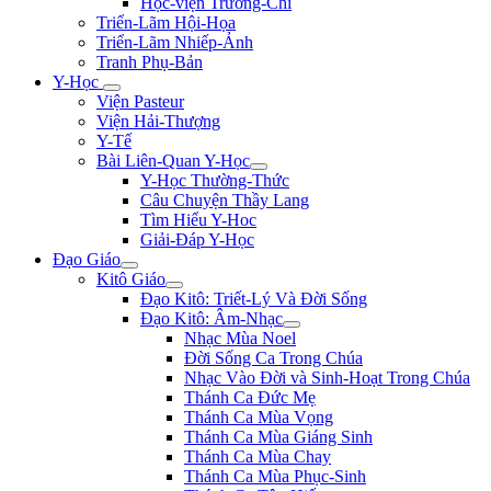
Học-viện Trương-Chi
Triển-Lãm Hội-Họa
Triển-Lãm Nhiếp-Ảnh
Tranh Phụ-Bản
Y-Học
Viện Pasteur
Viện Hải-Thượng
Y-Tế
Bài Liên-Quan Y-Học
Y-Học Thường-Thức
Câu Chuyện Thầy Lang
Tìm Hiểu Y-Hoc
Giải-Đáp Y-Học
Đạo Giáo
Kitô Giáo
Đạo Kitô: Triết-Lý Và Đời Sống
Đạo Kitô: Âm-Nhạc
Nhạc Mùa Noel
Đời Sống Ca Trong Chúa
Nhạc Vào Đời và Sinh-Hoạt Trong Chúa
Thánh Ca Đức Mẹ
Thánh Ca Mùa Vọng
Thánh Ca Mùa Giáng Sinh
Thánh Ca Mùa Chay
Thánh Ca Mùa Phục-Sinh