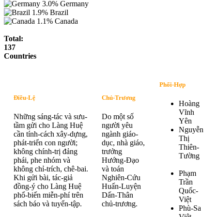
3.0%
Germany
1.9%
Brazil
1.1%
Canada
Total:
137
Countries
Phối-Hợp
Điều-Lệ
Chủ-Trương
Hoàng
Vĩnh
Những sáng-tác và sưu-
Do một số
Yên
tầm gửi cho Làng Huệ
người yêu
Nguyễn
cần tính-cách xây-dựng,
ngành giáo-
Thị
phát-triển con người;
dục, nhà giáo,
Thiên-
không chính-trị đảng
trưởng
Tường
phái, phe nhóm và
Hướng-Đạo
không chỉ-trích, chê-bai.
và toán
Phạm
Khi gửi bài, tác-giả
Nghiên-Cứu
Trần
đồng-ý cho Làng Huệ
Huấn-Luyện
Quốc-
phổ-biến miễn-phí trên
Dấn-Thân
Việt
sách báo và tuyển-tập.
chủ-trương.
Phù-Sa
Việt