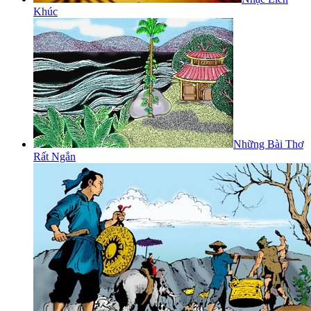
Khúc
Những Bài Thơ
Rất Ngắn