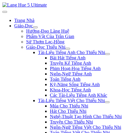
Trang Nhà
Giáo-Dục
Hướng-Đạo Làng Huệ
Phẩm-Vật Của Trân Gian
Sử Thơm Lạc-Hồng
Giáo-Dục Thiếu Nhi
Tài-Liệu Tiếng Anh Cho Thiếu Nhi
Bài Hát Tiếng Anh
Truyện Kể Tiếng Anh
Phim Hoạt-Họa Tiếng Anh
Ngôn-Ngữ Tiếng Anh
Toán Tiếng Anh
Kỹ-Năng Sống Tiếng Anh
Khoa-Học Tiếng Anh
Các Tài-Liệu Tiếng Anh Khác
Tài-Liệu Tiếng Việt Cho Thiếu Nhi
Múa Cho Thiếu Nhi
Hát Cho Thiếu Nhi
Nghệ-Thuật Tạo Hình Cho Thiếu Nhi
Truyện Cho Thiếu Nhi
Ngôn-Ngữ Tiếng Việt Cho Thiếu Nhi
Toán Tiếng Việt Cho Thiếu Nhi