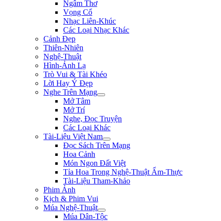
Ngâm Thơ
Vọng Cổ
Nhạc Liên-Khúc
Các Loại Nhạc Khác
Cảnh Đẹp
Thiên-Nhiên
Nghệ-Thuật
Hình-Ảnh Lạ
Trò Vui & Tài Khéo
Lời Hay Ý Đẹp
Nghe Trên Mạng
Mở Tâm
Mở Trí
Nghe, Đọc Truyện
Các Loại Khác
Tài-Liệu Việt Nam
Đọc Sách Trên Mạng
Hoa Cảnh
Món Ngon Đất Việt
Tỉa Hoa Trong Nghệ-Thuật Ẩm-Thực
Tài-Liệu Tham-Khảo
Phim Ảnh
Kịch & Phim Vui
Múa Nghệ-Thuật
Múa Dân-Tộc