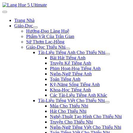
Trang Nhà
Giáo-Dục
Hướng-Đạo Làng Huệ
Phẩm-Vật Của Trân Gian
Sử Thơm Lạc-Hồng
Giáo-Dục Thiếu Nhi
Tài-Liệu Tiếng Anh Cho Thiếu Nhi
Bài Hát Tiếng Anh
Truyện Kể Tiếng Anh
Phim Hoạt-Họa Tiếng Anh
Ngôn-Ngữ Tiếng Anh
Toán Tiếng Anh
Kỹ-Năng Sống Tiếng Anh
Khoa-Học Tiếng Anh
Các Tài-Liệu Tiếng Anh Khác
Tài-Liệu Tiếng Việt Cho Thiếu Nhi
Múa Cho Thiếu Nhi
Hát Cho Thiếu Nhi
Nghệ-Thuật Tạo Hình Cho Thiếu Nhi
Truyện Cho Thiếu Nhi
Ngôn-Ngữ Tiếng Việt Cho Thiếu Nhi
Toán Tiếng Việt Cho Thiếu Nhi