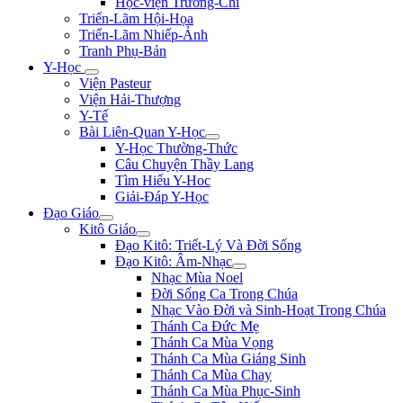
Học-viện Trương-Chi
Triển-Lãm Hội-Họa
Triển-Lãm Nhiếp-Ảnh
Tranh Phụ-Bản
Y-Học
Viện Pasteur
Viện Hải-Thượng
Y-Tế
Bài Liên-Quan Y-Học
Y-Học Thường-Thức
Câu Chuyện Thầy Lang
Tìm Hiểu Y-Hoc
Giải-Đáp Y-Học
Đạo Giáo
Kitô Giáo
Đạo Kitô: Triết-Lý Và Đời Sống
Đạo Kitô: Âm-Nhạc
Nhạc Mùa Noel
Đời Sống Ca Trong Chúa
Nhạc Vào Đời và Sinh-Hoạt Trong Chúa
Thánh Ca Đức Mẹ
Thánh Ca Mùa Vọng
Thánh Ca Mùa Giáng Sinh
Thánh Ca Mùa Chay
Thánh Ca Mùa Phục-Sinh