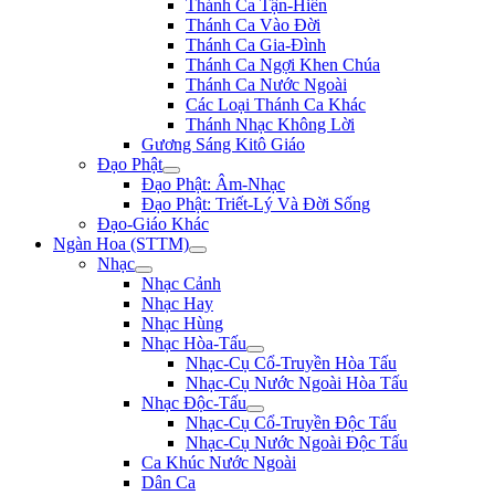
Thánh Ca Tận-Hiến
Thánh Ca Vào Đời
Thánh Ca Gia-Đình
Thánh Ca Ngợi Khen Chúa
Thánh Ca Nước Ngoài
Các Loại Thánh Ca Khác
Thánh Nhạc Không Lời
Gương Sáng Kitô Giáo
Đạo Phật
Đạo Phật: Âm-Nhạc
Đạo Phật: Triết-Lý Và Đời Sống
Đạo-Giáo Khác
Ngàn Hoa (STTM)
Nhạc
Nhạc Cảnh
Nhạc Hay
Nhạc Hùng
Nhạc Hòa-Tấu
Nhạc-Cụ Cổ-Truyền Hòa Tấu
Nhạc-Cụ Nước Ngoài Hòa Tấu
Nhạc Độc-Tấu
Nhạc-Cụ Cổ-Truyền Độc Tấu
Nhạc-Cụ Nước Ngoài Độc Tấu
Ca Khúc Nước Ngoài
Dân Ca