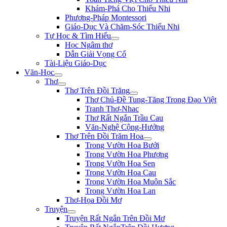
Khám-Phá Cho Thiếu Nhi
Phương-Pháp Montessori
Giáo-Dục Và Chăm-Sóc Thiếu Nhi
Tự Học & Tìm Hiểu
Học Ngâm thơ
Dẫn Giải Vọng Cổ
Tài-Liệu Giáo-Dục
Văn-Học
Thơ
Thơ Trên Đồi Trăng
Thơ Chủ-Đề Tung-Tăng Trong Đạo Việt
Tranh Thơ-Nhac
Thơ Rất Ngắn Trầu Cau
Văn-Nghệ Cộng-Hưởng
Thơ Trên Đồi Trăm Hoa
Trong Vườn Hoa Bưởi
Trong Vườn Hoa Phượng
Trong Vườn Hoa Sen
Trong Vườn Hoa Cau
Trong Vườn Hoa Muôn Sắc
Trong Vườn Hoa Lan
Thơ-Họa Đồi Mơ
Truyện
Truyện Rất Ngắn Trên Đồi Mơ