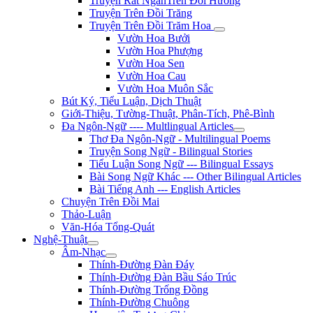
Truyện Rất NgắnTrên Đồi Hương
Truyện Trên Đồi Trăng
Truyện Trên Đồi Trăm Hoa
Vườn Hoa Bưởi
Vườn Hoa Phượng
Vườn Hoa Sen
Vườn Hoa Cau
Vườn Hoa Muôn Sắc
Bút Ký, Tiểu Luận, Dịch Thuật
Giới-Thiệu, Tường-Thuật, Phân-Tích, Phê-Bình
Đa Ngôn-Ngữ ---- Multlingual Articles
Thơ Đa Ngôn-Ngữ - Multilingual Poems
Truyện Song Ngữ - Bilingual Stories
Tiểu Luận Song Ngữ --- Bilingual Essays
Bài Song Ngữ Khác --- Other Bilingual Articles
Bài Tiếng Anh --- English Articles
Chuyện Trên Đồi Mai
Thảo-Luận
Văn-Hóa Tổng-Quát
Nghệ-Thuật
Âm-Nhạc
Thính-Đường Đàn Đáy
Thính-Đường Đàn Bầu Sáo Trúc
Thính-Đường Trống Đồng
Thính-Đường Chuông