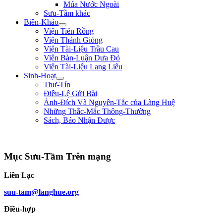
Múa Nước Ngoài
Sưu-Tầm khác
Biên-Khảo
Viện Tiên Rồng
Viện Thánh Gióng
Viện Tài-Liệu Trầu Cau
Viện Bàn-Luận Dưa Đỏ
Viện Tài-Liệu Lang Liêu
Sinh-Hoạt
Thư-Tín
Điều-Lệ Gửi Bài
Ảnh-Đích Và Nguyên-Tắc của Làng Huệ
Những Thắc-Mắc Thông-Thường
Sách, Báo Nhận Được
"Nếu bệ-hạ muốn hàng, xin trước hãy chém đầu tôi đi đã, rồi sau sẽ hàng!" **
Mục Sưu-Tầm Trên mạng
Liên Lạc
suu-tam@langhue.org
Điều-hợp