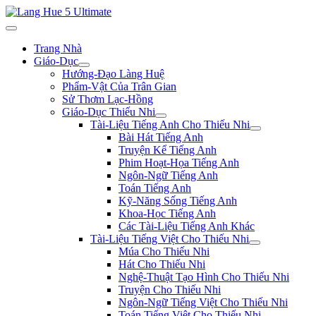
Trang Nhà
Giáo-Dục
Hướng-Đạo Làng Huệ
Phẩm-Vật Của Trân Gian
Sử Thơm Lạc-Hồng
Giáo-Dục Thiếu Nhi
Tài-Liệu Tiếng Anh Cho Thiếu Nhi
Bài Hát Tiếng Anh
Truyện Kể Tiếng Anh
Phim Hoạt-Họa Tiếng Anh
Ngôn-Ngữ Tiếng Anh
Toán Tiếng Anh
Kỹ-Năng Sống Tiếng Anh
Khoa-Học Tiếng Anh
Các Tài-Liệu Tiếng Anh Khác
Tài-Liệu Tiếng Việt Cho Thiếu Nhi
Múa Cho Thiếu Nhi
Hát Cho Thiếu Nhi
Nghệ-Thuật Tạo Hình Cho Thiếu Nhi
Truyện Cho Thiếu Nhi
Ngôn-Ngữ Tiếng Việt Cho Thiếu Nhi
Toán Tiếng Việt Cho Thiếu Nhi