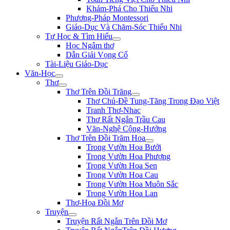
Khám-Phá Cho Thiếu Nhi
Phương-Pháp Montessori
Giáo-Dục Và Chăm-Sóc Thiếu Nhi
Tự Học & Tìm Hiểu
Học Ngâm thơ
Dẫn Giải Vọng Cổ
Tài-Liệu Giáo-Dục
Văn-Học
Thơ
Thơ Trên Đồi Trăng
Thơ Chủ-Đề Tung-Tăng Trong Đạo Việt
Tranh Thơ-Nhac
Thơ Rất Ngắn Trầu Cau
Văn-Nghệ Cộng-Hưởng
Thơ Trên Đồi Trăm Hoa
Trong Vườn Hoa Bưởi
Trong Vườn Hoa Phượng
Trong Vườn Hoa Sen
Trong Vườn Hoa Cau
Trong Vườn Hoa Muôn Sắc
Trong Vườn Hoa Lan
Thơ-Họa Đồi Mơ
Truyện
Truyện Rất Ngắn Trên Đồi Mơ