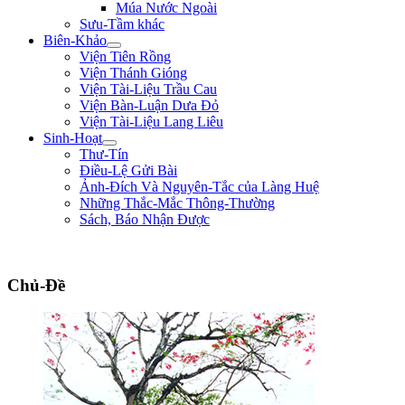
Múa Nước Ngoài
Sưu-Tầm khác
Biên-Khảo
Viện Tiên Rồng
Viện Thánh Gióng
Viện Tài-Liệu Trầu Cau
Viện Bàn-Luận Dưa Đỏ
Viện Tài-Liệu Lang Liêu
Sinh-Hoạt
Thư-Tín
Điều-Lệ Gửi Bài
Ảnh-Đích Và Nguyên-Tắc của Làng Huệ
Những Thắc-Mắc Thông-Thường
Sách, Báo Nhận Được
"Ta thà làm quỷ nước Nam, chứ không thèm làm vương đất Bắc." ** Trần Bình
Chủ-Đề