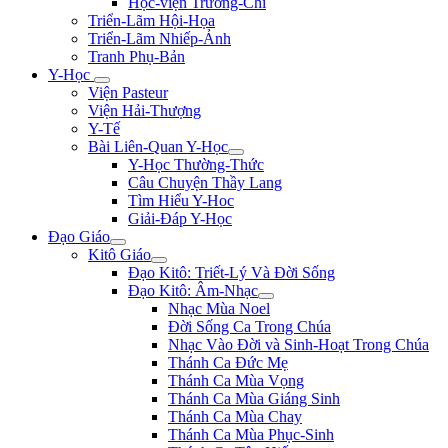
Học-viện Trương-Chi
Triển-Lãm Hội-Họa
Triển-Lãm Nhiếp-Ảnh
Tranh Phụ-Bản
Y-Học
Viện Pasteur
Viện Hải-Thượng
Y-Tế
Bài Liên-Quan Y-Học
Y-Học Thường-Thức
Câu Chuyện Thầy Lang
Tìm Hiểu Y-Hoc
Giải-Đáp Y-Học
Đạo Giáo
Kitô Giáo
Đạo Kitô: Triết-Lý Và Đời Sống
Đạo Kitô: Âm-Nhạc
Nhạc Mùa Noel
Đời Sống Ca Trong Chúa
Nhạc Vào Đời và Sinh-Hoạt Trong Chúa
Thánh Ca Đức Mẹ
Thánh Ca Mùa Vọng
Thánh Ca Mùa Giáng Sinh
Thánh Ca Mùa Chay
Thánh Ca Mùa Phục-Sinh