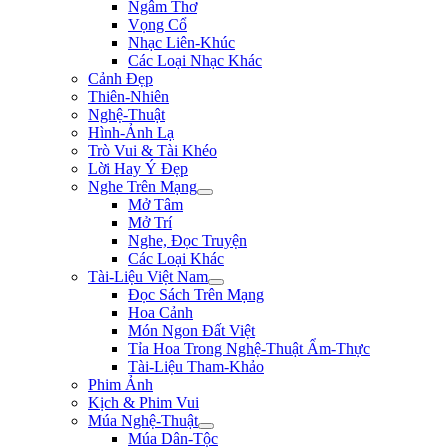
Ngâm Thơ
Vọng Cổ
Nhạc Liên-Khúc
Các Loại Nhạc Khác
Cảnh Đẹp
Thiên-Nhiên
Nghệ-Thuật
Hình-Ảnh Lạ
Trò Vui & Tài Khéo
Lời Hay Ý Đẹp
Nghe Trên Mạng
Mở Tâm
Mở Trí
Nghe, Đọc Truyện
Các Loại Khác
Tài-Liệu Việt Nam
Đọc Sách Trên Mạng
Hoa Cảnh
Món Ngon Đất Việt
Tỉa Hoa Trong Nghệ-Thuật Ẩm-Thực
Tài-Liệu Tham-Khảo
Phim Ảnh
Kịch & Phim Vui
Múa Nghệ-Thuật
Múa Dân-Tộc