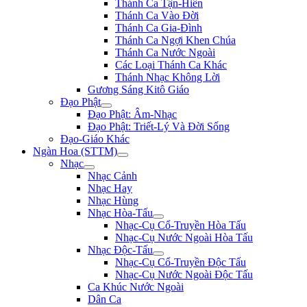
Thánh Ca Tận-Hiến
Thánh Ca Vào Đời
Thánh Ca Gia-Đình
Thánh Ca Ngợi Khen Chúa
Thánh Ca Nước Ngoài
Các Loại Thánh Ca Khác
Thánh Nhạc Không Lời
Gương Sáng Kitô Giáo
Đạo Phật
Đạo Phật: Âm-Nhạc
Đạo Phật: Triết-Lý Và Đời Sống
Đạo-Giáo Khác
Ngàn Hoa (STTM)
Nhạc
Nhạc Cảnh
Nhạc Hay
Nhạc Hùng
Nhạc Hòa-Tấu
Nhạc-Cụ Cổ-Truyền Hòa Tấu
Nhạc-Cụ Nước Ngoài Hòa Tấu
Nhạc Độc-Tấu
Nhạc-Cụ Cổ-Truyền Độc Tấu
Nhạc-Cụ Nước Ngoài Độc Tấu
Ca Khúc Nước Ngoài
Dân Ca