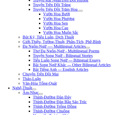
Truyện Rất NgắnTrên Đồi Hương
Truyện Trên Đồi Trăng
Truyện Trên Đồi Trăm Hoa
Vườn Hoa Bưởi
Vườn Hoa Phượng
Vườn Hoa Sen
Vườn Hoa Cau
Vườn Hoa Muôn Sắc
Bút Ký, Tiểu Luận, Dịch Thuật
Giới-Thiệu, Tường-Thuật, Phân-Tích, Phê-Bình
Đa Ngôn-Ngữ ---- Multlingual Articles
Thơ Đa Ngôn-Ngữ - Multilingual Poems
Truyện Song Ngữ - Bilingual Stories
Tiểu Luận Song Ngữ --- Bilingual Essays
Bài Song Ngữ Khác --- Other Bilingual Articles
Bài Tiếng Anh --- English Articles
Chuyện Trên Đồi Mai
Thảo-Luận
Văn-Hóa Tổng-Quát
Nghệ-Thuật
Âm-Nhạc
Thính-Đường Đàn Đáy
Thính-Đường Đàn Bầu Sáo Trúc
Thính-Đường Trống Đồng
Thính-Đường Chuông