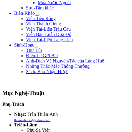
Múa Nước Ngoài
Sưu-Tầm khác
Biên-Khảo
Viện Tiên Rồng
Viện Thánh Gióng
Viện Tài-Liệu Trầu Cau
Viện Bàn-Luận Dưa Đỏ
Viện Tài-Liệu Lang Liêu
Sinh-Hoạt
Thư-Tín
Điều-Lệ Gửi Bài
Ảnh-Đích Và Nguyên-Tắc của Làng Huệ
Những Thắc-Mắc Thông-Thường
Sách, Báo Nhận Được
"Nếu bệ-hạ muốn hàng, xin trước hãy chém đầu tôi đi đã, rồi sau sẽ hàng!" **
Mục Nghệ-Thuật
Phụ-Trách
Nhạc:
Trần Thiên-Anh
thienanh.tran@yahoo.com
Triển-Lãm:
Phù-Sa Việt