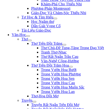
Khám-Phá Cho Thiếu Nhi
Phương-Pháp Montessori
Giáo-Dục Và Chăm-Sóc Thiếu Nhi
Tự Học & Tìm Hiểu
Học Ngâm thơ
Dẫn Giải Vọng Cổ
Tài-Liệu Giáo-Dục
Văn-Học
Thơ
Thơ Trên Đồi Trăng
Thơ Chủ-Đề Tung-Tăng Trong Đạo Việt
Tranh Thơ-Nhac
Thơ Rất Ngắn Trầu Cau
Văn-Nghệ Cộng-Hưởng
Thơ Trên Đồi Trăm Hoa
Trong Vườn Hoa Bưởi
Trong Vườn Hoa Phượng
Trong Vườn Hoa Sen
Trong Vườn Hoa Cau
Trong Vườn Hoa Muôn Sắc
Trong Vườn Hoa Lan
Thơ-Họa Đồi Mơ
Truyện
Truyện Rất Ngắn Trên Đồi Mơ