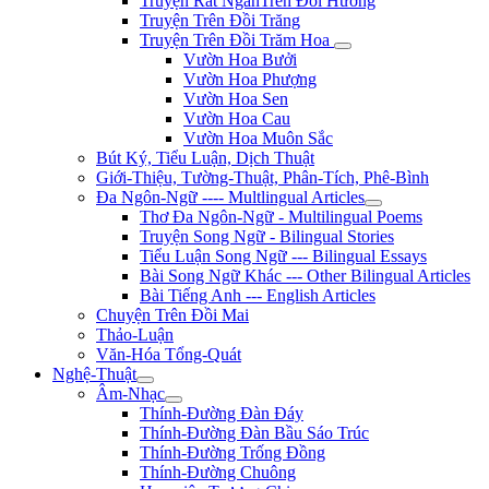
Truyện Rất NgắnTrên Đồi Hương
Truyện Trên Đồi Trăng
Truyện Trên Đồi Trăm Hoa
Vườn Hoa Bưởi
Vườn Hoa Phượng
Vườn Hoa Sen
Vườn Hoa Cau
Vườn Hoa Muôn Sắc
Bút Ký, Tiểu Luận, Dịch Thuật
Giới-Thiệu, Tường-Thuật, Phân-Tích, Phê-Bình
Đa Ngôn-Ngữ ---- Multlingual Articles
Thơ Đa Ngôn-Ngữ - Multilingual Poems
Truyện Song Ngữ - Bilingual Stories
Tiểu Luận Song Ngữ --- Bilingual Essays
Bài Song Ngữ Khác --- Other Bilingual Articles
Bài Tiếng Anh --- English Articles
Chuyện Trên Đồi Mai
Thảo-Luận
Văn-Hóa Tổng-Quát
Nghệ-Thuật
Âm-Nhạc
Thính-Đường Đàn Đáy
Thính-Đường Đàn Bầu Sáo Trúc
Thính-Đường Trống Đồng
Thính-Đường Chuông