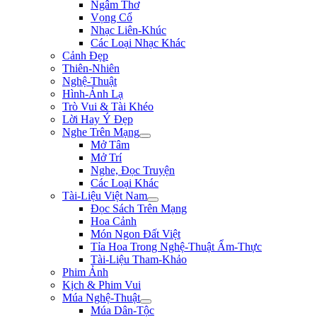
Ngâm Thơ
Vọng Cổ
Nhạc Liên-Khúc
Các Loại Nhạc Khác
Cảnh Đẹp
Thiên-Nhiên
Nghệ-Thuật
Hình-Ảnh Lạ
Trò Vui & Tài Khéo
Lời Hay Ý Đẹp
Nghe Trên Mạng
Mở Tâm
Mở Trí
Nghe, Đọc Truyện
Các Loại Khác
Tài-Liệu Việt Nam
Đọc Sách Trên Mạng
Hoa Cảnh
Món Ngon Đất Việt
Tỉa Hoa Trong Nghệ-Thuật Ẩm-Thực
Tài-Liệu Tham-Khảo
Phim Ảnh
Kịch & Phim Vui
Múa Nghệ-Thuật
Múa Dân-Tộc