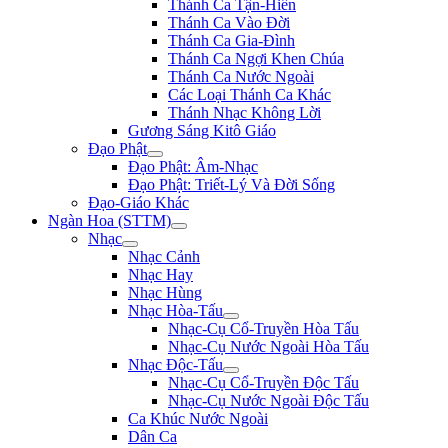
Thánh Ca Tận-Hiến
Thánh Ca Vào Đời
Thánh Ca Gia-Đình
Thánh Ca Ngợi Khen Chúa
Thánh Ca Nước Ngoài
Các Loại Thánh Ca Khác
Thánh Nhạc Không Lời
Gương Sáng Kitô Giáo
Đạo Phật
Đạo Phật: Âm-Nhạc
Đạo Phật: Triết-Lý Và Đời Sống
Đạo-Giáo Khác
Ngàn Hoa (STTM)
Nhạc
Nhạc Cảnh
Nhạc Hay
Nhạc Hùng
Nhạc Hòa-Tấu
Nhạc-Cụ Cổ-Truyền Hòa Tấu
Nhạc-Cụ Nước Ngoài Hòa Tấu
Nhạc Độc-Tấu
Nhạc-Cụ Cổ-Truyền Độc Tấu
Nhạc-Cụ Nước Ngoài Độc Tấu
Ca Khúc Nước Ngoài
Dân Ca