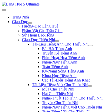
Trang Nhà
Giáo-Dục
Hướng-Đạo Làng Huệ
Phẩm-Vật Của Trân Gian
Sử Thơm Lạc-Hồng
Giáo-Dục Thiếu Nhi
Tài-Liệu Tiếng Anh Cho Thiếu Nhi
Bài Hát Tiếng Anh
Truyện Kể Tiếng Anh
Phim Hoạt-Họa Tiếng Anh
Ngôn-Ngữ Tiếng Anh
Toán Tiếng Anh
Kỹ-Năng Sống Tiếng Anh
Khoa-Học Tiếng Anh
Các Tài-Liệu Tiếng Anh Khác
Tài-Liệu Tiếng Việt Cho Thiếu Nhi
Múa Cho Thiếu Nhi
Hát Cho Thiếu Nhi
Nghệ-Thuật Tạo Hình Cho Thiếu Nhi
Truyện Cho Thiếu Nhi
Ngôn-Ngữ Tiếng Việt Cho Thiếu Nhi
Toán Tiếng Việt Cho Thiếu Nhi