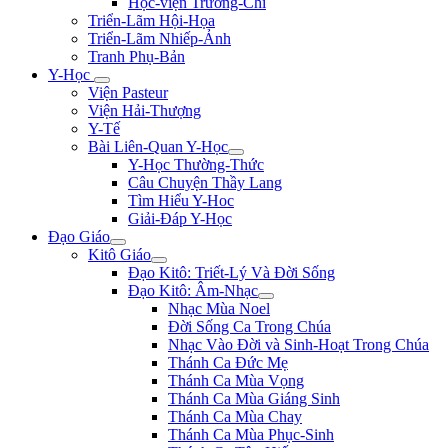
Học-viện Trương-Chi
Triển-Lãm Hội-Họa
Triển-Lãm Nhiếp-Ảnh
Tranh Phụ-Bản
Y-Học
Viện Pasteur
Viện Hải-Thượng
Y-Tế
Bài Liên-Quan Y-Học
Y-Học Thường-Thức
Câu Chuyện Thầy Lang
Tìm Hiểu Y-Hoc
Giải-Đáp Y-Học
Đạo Giáo
Kitô Giáo
Đạo Kitô: Triết-Lý Và Đời Sống
Đạo Kitô: Âm-Nhạc
Nhạc Mùa Noel
Đời Sống Ca Trong Chúa
Nhạc Vào Đời và Sinh-Hoạt Trong Chúa
Thánh Ca Đức Mẹ
Thánh Ca Mùa Vọng
Thánh Ca Mùa Giáng Sinh
Thánh Ca Mùa Chay
Thánh Ca Mùa Phục-Sinh