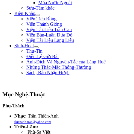
Múa Nước Ngoài
Sưu-Tầm khác
Biên-Khảo
Viện Tiên Rồng
Viện Thánh Gióng
Viện Tài-Liệu Trầu Cau
Viện Bàn-Luận Dưa Đỏ
Viện Tài-Liệu Lang Liêu
Sinh-Hoạt
Thư-Tín
Điều-Lệ Gửi Bài
Ảnh-Đích Và Nguyên-Tắc của Làng Huệ
Những Thắc-Mắc Thông-Thường
Sách, Báo Nhận Được
"Nếu bệ-hạ muốn hàng, xin trước hãy chém đầu tôi đi đã, rồi sau sẽ hàng!" **
Mục Nghệ-Thuật
Phụ-Trách
Nhạc:
Trần Thiên-Anh
thienanh.tran@yahoo.com
Triển-Lãm:
Phù-Sa Việt