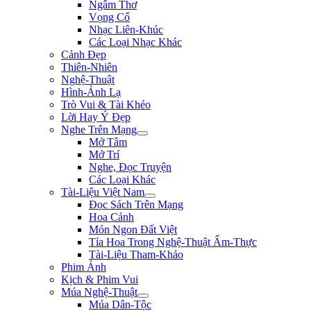
Ngâm Thơ
Vọng Cổ
Nhạc Liên-Khúc
Các Loại Nhạc Khác
Cảnh Đẹp
Thiên-Nhiên
Nghệ-Thuật
Hình-Ảnh Lạ
Trò Vui & Tài Khéo
Lời Hay Ý Đẹp
Nghe Trên Mạng
Mở Tâm
Mở Trí
Nghe, Đọc Truyện
Các Loại Khác
Tài-Liệu Việt Nam
Đọc Sách Trên Mạng
Hoa Cảnh
Món Ngon Đất Việt
Tỉa Hoa Trong Nghệ-Thuật Ẩm-Thực
Tài-Liệu Tham-Khảo
Phim Ảnh
Kịch & Phim Vui
Múa Nghệ-Thuật
Múa Dân-Tộc