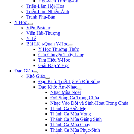
Học-viện Trương-Chi
Triển-Lãm Hội-Họa
Triển-Lãm Nhiếp-Ảnh
Tranh Phụ-Bản
Y-Học
Viện Pasteur
Viện Hải-Thượng
Y-Tế
Bài Liên-Quan Y-Học
Y-Học Thường-Thức
Câu Chuyện Thầy Lang
Tìm Hiểu Y-Hoc
Giải-Đáp Y-Học
Đạo Giáo
Kitô Giáo
Đạo Kitô: Triết-Lý Và Đời Sống
Đạo Kitô: Âm-Nhạc
Nhạc Mùa Noel
Đời Sống Ca Trong Chúa
Nhạc Vào Đời và Sinh-Hoạt Trong Chúa
Thánh Ca Đức Mẹ
Thánh Ca Mùa Vọng
Thánh Ca Mùa Giáng Sinh
Thánh Ca Mùa Chay
Thánh Ca Mùa Phục-Sinh