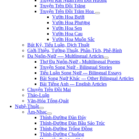
Truyện Rất NgắnTrên Đồi Hương
Truyện Trên Đồi Trăng
Truyện Trên Đồi Trăm Hoa
Vườn Hoa Bưởi
Vườn Hoa Phượng
Vườn Hoa Sen
Vườn Hoa Cau
Vườn Hoa Muôn Sắc
Bút Ký, Tiểu Luận, Dịch Thuật
Giới-Thiệu, Tường-Thuật, Phân-Tích, Phê-Bình
Đa Ngôn-Ngữ ---- Multlingual Articles
Thơ Đa Ngôn-Ngữ - Multilingual Poems
Truyện Song Ngữ - Bilingual Stories
Tiểu Luận Song Ngữ --- Bilingual Essays
Bài Song Ngữ Khác --- Other Bilingual Articles
Bài Tiếng Anh --- English Articles
Chuyện Trên Đồi Mai
Thảo-Luận
Văn-Hóa Tổng-Quát
Nghệ-Thuật
Âm-Nhạc
Thính-Đường Đàn Đáy
Thính-Đường Đàn Bầu Sáo Trúc
Thính-Đường Trống Đồng
Thính-Đường Chuông