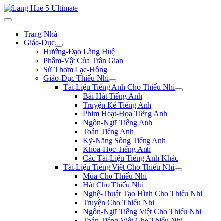
Trang Nhà
Giáo-Dục
Hướng-Đạo Làng Huệ
Phẩm-Vật Của Trân Gian
Sử Thơm Lạc-Hồng
Giáo-Dục Thiếu Nhi
Tài-Liệu Tiếng Anh Cho Thiếu Nhi
Bài Hát Tiếng Anh
Truyện Kể Tiếng Anh
Phim Hoạt-Họa Tiếng Anh
Ngôn-Ngữ Tiếng Anh
Toán Tiếng Anh
Kỹ-Năng Sống Tiếng Anh
Khoa-Học Tiếng Anh
Các Tài-Liệu Tiếng Anh Khác
Tài-Liệu Tiếng Việt Cho Thiếu Nhi
Múa Cho Thiếu Nhi
Hát Cho Thiếu Nhi
Nghệ-Thuật Tạo Hình Cho Thiếu Nhi
Truyện Cho Thiếu Nhi
Ngôn-Ngữ Tiếng Việt Cho Thiếu Nhi
Toán Tiếng Việt Cho Thiếu Nhi