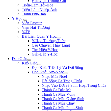
Học-viện Trương-Chi
Triển-Lãm Hội-Họa
Triển-Lãm Nhiếp-Ảnh
Tranh Phụ-Bản
Y-Học
Viện Pasteur
Viện Hải-Thượng
Y-Tế
Bài Liên-Quan Y-Học
Y-Học Thường-Thức
Câu Chuyện Thầy Lang
Tìm Hiểu Y-Hoc
Giải-Đáp Y-Học
Đạo Giáo
Kitô Giáo
Đạo Kitô: Triết-Lý Và Đời Sống
Đạo Kitô: Âm-Nhạc
Nhạc Mùa Noel
Đời Sống Ca Trong Chúa
Nhạc Vào Đời và Sinh-Hoạt Trong Chúa
Thánh Ca Đức Mẹ
Thánh Ca Mùa Vọng
Thánh Ca Mùa Giáng Sinh
Thánh Ca Mùa Chay
Thánh Ca Mùa Phục-Sinh