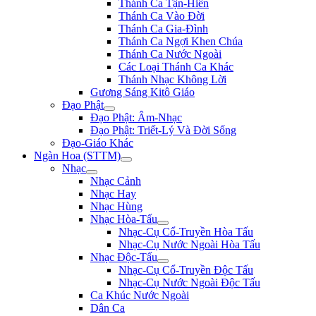
Thánh Ca Tận-Hiến
Thánh Ca Vào Đời
Thánh Ca Gia-Đình
Thánh Ca Ngợi Khen Chúa
Thánh Ca Nước Ngoài
Các Loại Thánh Ca Khác
Thánh Nhạc Không Lời
Gương Sáng Kitô Giáo
Đạo Phật
Đạo Phật: Âm-Nhạc
Đạo Phật: Triết-Lý Và Đời Sống
Đạo-Giáo Khác
Ngàn Hoa (STTM)
Nhạc
Nhạc Cảnh
Nhạc Hay
Nhạc Hùng
Nhạc Hòa-Tấu
Nhạc-Cụ Cổ-Truyền Hòa Tấu
Nhạc-Cụ Nước Ngoài Hòa Tấu
Nhạc Độc-Tấu
Nhạc-Cụ Cổ-Truyền Độc Tấu
Nhạc-Cụ Nước Ngoài Độc Tấu
Ca Khúc Nước Ngoài
Dân Ca