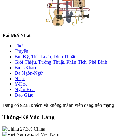
Bài Mới Nhất
Thơ
Truyện
Bút Ký, Tiểu Luận, Dịch Thuật
Giới-Thiệu, Tường-Thuật, Phân-Tích, Phê-Bình
Biên-Khảo
Đa Ngôn-Ngữ
Nhạc
Y-Học
Ngàn Hoa
Đạo Giáo
Đang có 9238 khách và không thành viên đang trên mạng
Thống-Kê Vào Làng
27.3%
China
26.3%
Viet Nam