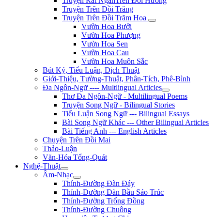
Truyện Rất NgắnTrên Đồi Hương
Truyện Trên Đồi Trăng
Truyện Trên Đồi Trăm Hoa
Vườn Hoa Bưởi
Vườn Hoa Phượng
Vườn Hoa Sen
Vườn Hoa Cau
Vườn Hoa Muôn Sắc
Bút Ký, Tiểu Luận, Dịch Thuật
Giới-Thiệu, Tường-Thuật, Phân-Tích, Phê-Bình
Đa Ngôn-Ngữ ---- Multlingual Articles
Thơ Đa Ngôn-Ngữ - Multilingual Poems
Truyện Song Ngữ - Bilingual Stories
Tiểu Luận Song Ngữ --- Bilingual Essays
Bài Song Ngữ Khác --- Other Bilingual Articles
Bài Tiếng Anh --- English Articles
Chuyện Trên Đồi Mai
Thảo-Luận
Văn-Hóa Tổng-Quát
Nghệ-Thuật
Âm-Nhạc
Thính-Đường Đàn Đáy
Thính-Đường Đàn Bầu Sáo Trúc
Thính-Đường Trống Đồng
Thính-Đường Chuông