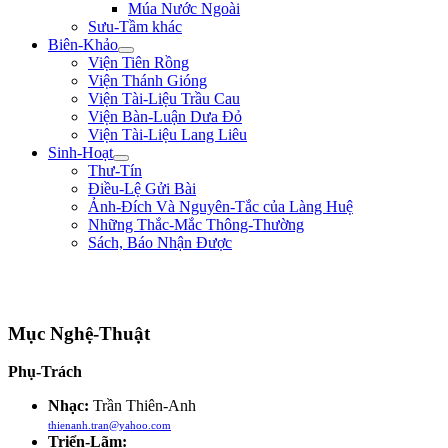
Múa Nước Ngoài
Sưu-Tầm khác
Biên-Khảo
Viện Tiên Rồng
Viện Thánh Gióng
Viện Tài-Liệu Trầu Cau
Viện Bàn-Luận Dưa Đỏ
Viện Tài-Liệu Lang Liêu
Sinh-Hoạt
Thư-Tín
Điều-Lệ Gửi Bài
Ảnh-Đích Và Nguyên-Tắc của Làng Huệ
Những Thắc-Mắc Thông-Thường
Sách, Báo Nhận Được
"Sống không phải là ký-sinh trùng của thế-gian, sống để mưu-đồ một công-
cuộc hữu-ích gì cho đồng-bào, tổ-quốc." ** Phan Chu Trinh **
Mục Nghệ-Thuật
Phụ-Trách
Nhạc:
Trần Thiên-Anh
thienanh.tran@yahoo.com
Triển-Lãm: