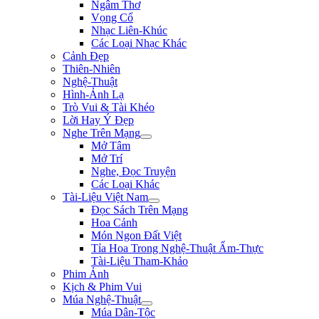
Ngâm Thơ
Vọng Cổ
Nhạc Liên-Khúc
Các Loại Nhạc Khác
Cảnh Đẹp
Thiên-Nhiên
Nghệ-Thuật
Hình-Ảnh Lạ
Trò Vui & Tài Khéo
Lời Hay Ý Đẹp
Nghe Trên Mạng
Mở Tâm
Mở Trí
Nghe, Đọc Truyện
Các Loại Khác
Tài-Liệu Việt Nam
Đọc Sách Trên Mạng
Hoa Cảnh
Món Ngon Đất Việt
Tỉa Hoa Trong Nghệ-Thuật Ẩm-Thực
Tài-Liệu Tham-Khảo
Phim Ảnh
Kịch & Phim Vui
Múa Nghệ-Thuật
Múa Dân-Tộc