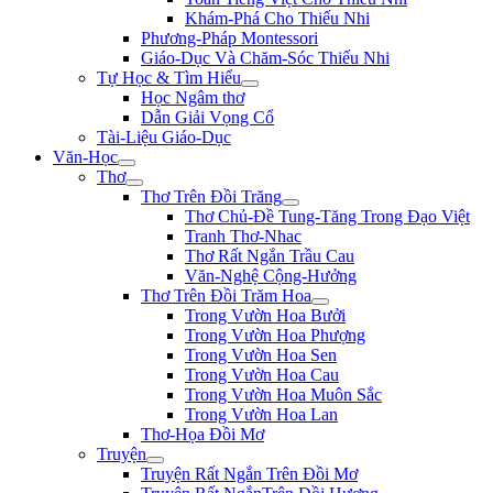
Khám-Phá Cho Thiếu Nhi
Phương-Pháp Montessori
Giáo-Dục Và Chăm-Sóc Thiếu Nhi
Tự Học & Tìm Hiểu
Học Ngâm thơ
Dẫn Giải Vọng Cổ
Tài-Liệu Giáo-Dục
Văn-Học
Thơ
Thơ Trên Đồi Trăng
Thơ Chủ-Đề Tung-Tăng Trong Đạo Việt
Tranh Thơ-Nhac
Thơ Rất Ngắn Trầu Cau
Văn-Nghệ Cộng-Hưởng
Thơ Trên Đồi Trăm Hoa
Trong Vườn Hoa Bưởi
Trong Vườn Hoa Phượng
Trong Vườn Hoa Sen
Trong Vườn Hoa Cau
Trong Vườn Hoa Muôn Sắc
Trong Vườn Hoa Lan
Thơ-Họa Đồi Mơ
Truyện
Truyện Rất Ngắn Trên Đồi Mơ