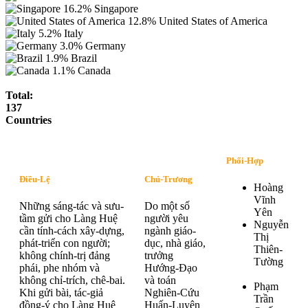
16.2%
Singapore
12.8%
United States of America
5.2%
Italy
3.0%
Germany
1.9%
Brazil
1.1%
Canada
Total:
137
Countries
Phối-Hợp
Điều-Lệ
Chủ-Trương
Hoàng
Vĩnh
Những sáng-tác và sưu-
Do một số
Yên
tầm gửi cho Làng Huệ
người yêu
Nguyễn
cần tính-cách xây-dựng,
ngành giáo-
Thị
phát-triển con người;
dục, nhà giáo,
Thiên-
không chính-trị đảng
trưởng
Tường
phái, phe nhóm và
Hướng-Đạo
không chỉ-trích, chê-bai.
và toán
Phạm
Khi gửi bài, tác-giả
Nghiên-Cứu
Trần
đồng-ý cho Làng Huệ
Huấn-Luyện