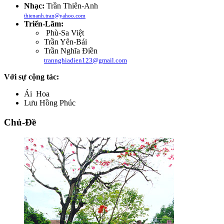
Nhạc:
Trần Thiên-Anh
thienanh.tran@yahoo.com
Triển-Lãm:
Phù-Sa Việt
Trần Yên-Bái
Trần Nghĩa Điền
trannghiadien123@gmail.com
Với sự cộng tác:
Ái Hoa
Lưu Hồng Phúc
Chủ-Đề