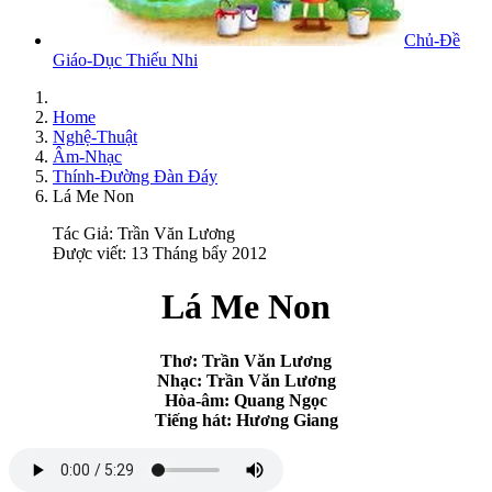
Chủ-Đề
Giáo-Dục Thiếu Nhi
Home
Nghệ-Thuật
Âm-Nhạc
Thính-Đường Đàn Đáy
Lá Me Non
Tác Giả:
Trần Văn Lương
Được viết: 13 Tháng bẩy 2012
Lá Me Non
Thơ: Trần Văn Lương
Nhạc: Trần Văn Lương
Hòa-âm:
Quang Ngọc
Tiếng hát:
Hương Giang