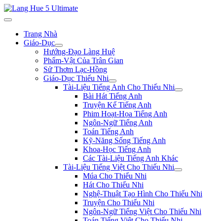
Trang Nhà
Giáo-Dục
Hướng-Đạo Làng Huệ
Phẩm-Vật Của Trân Gian
Sử Thơm Lạc-Hồng
Giáo-Dục Thiếu Nhi
Tài-Liệu Tiếng Anh Cho Thiếu Nhi
Bài Hát Tiếng Anh
Truyện Kể Tiếng Anh
Phim Hoạt-Họa Tiếng Anh
Ngôn-Ngữ Tiếng Anh
Toán Tiếng Anh
Kỹ-Năng Sống Tiếng Anh
Khoa-Học Tiếng Anh
Các Tài-Liệu Tiếng Anh Khác
Tài-Liệu Tiếng Việt Cho Thiếu Nhi
Múa Cho Thiếu Nhi
Hát Cho Thiếu Nhi
Nghệ-Thuật Tạo Hình Cho Thiếu Nhi
Truyện Cho Thiếu Nhi
Ngôn-Ngữ Tiếng Việt Cho Thiếu Nhi
Toán Tiếng Việt Cho Thiếu Nhi