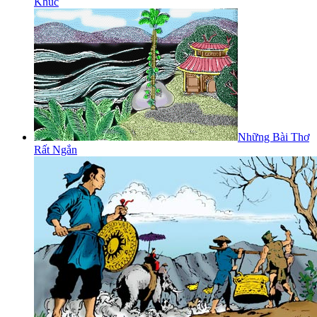
Khúc
Những Bài Thơ
Rất Ngắn