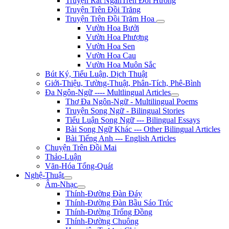
Truyện Rất NgắnTrên Đồi Hương
Truyện Trên Đồi Trăng
Truyện Trên Đồi Trăm Hoa
Vườn Hoa Bưởi
Vườn Hoa Phượng
Vườn Hoa Sen
Vườn Hoa Cau
Vườn Hoa Muôn Sắc
Bút Ký, Tiểu Luận, Dịch Thuật
Giới-Thiệu, Tường-Thuật, Phân-Tích, Phê-Bình
Đa Ngôn-Ngữ ---- Multlingual Articles
Thơ Đa Ngôn-Ngữ - Multilingual Poems
Truyện Song Ngữ - Bilingual Stories
Tiểu Luận Song Ngữ --- Bilingual Essays
Bài Song Ngữ Khác --- Other Bilingual Articles
Bài Tiếng Anh --- English Articles
Chuyện Trên Đồi Mai
Thảo-Luận
Văn-Hóa Tổng-Quát
Nghệ-Thuật
Âm-Nhạc
Thính-Đường Đàn Đáy
Thính-Đường Đàn Bầu Sáo Trúc
Thính-Đường Trống Đồng
Thính-Đường Chuông