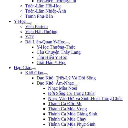
Học-viện Trương-Chi
Triển-Lãm Hội-Họa
Triển-Lãm Nhiếp-Ảnh
Tranh Phụ-Bản
Y-Học
Viện Pasteur
Viện Hải-Thượng
Y-Tế
Bài Liên-Quan Y-Học
Y-Học Thường-Thức
Câu Chuyện Thầy Lang
Tìm Hiểu Y-Hoc
Giải-Đáp Y-Học
Đạo Giáo
Kitô Giáo
Đạo Kitô: Triết-Lý Và Đời Sống
Đạo Kitô: Âm-Nhạc
Nhạc Mùa Noel
Đời Sống Ca Trong Chúa
Nhạc Vào Đời và Sinh-Hoạt Trong Chúa
Thánh Ca Đức Mẹ
Thánh Ca Mùa Vọng
Thánh Ca Mùa Giáng Sinh
Thánh Ca Mùa Chay
Thánh Ca Mùa Phục-Sinh