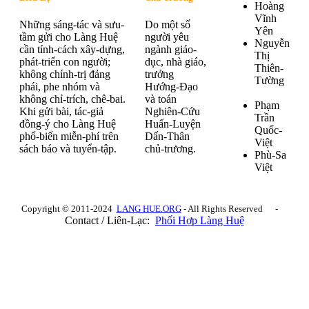
Hoàng
Vĩnh
Những sáng-tác và sưu-
Do một số
Yên
tầm gửi cho Làng Huệ
người yêu
Nguyễn
cần tính-cách xây-dựng,
ngành giáo-
Thị
phát-triển con người;
dục, nhà giáo,
Thiên-
không chính-trị đảng
trưởng
Tường
phái, phe nhóm và
Hướng-Đạo
không chỉ-trích, chê-bai.
và toán
Phạm
Khi gửi bài, tác-giả
Nghiên-Cứu
Trần
đồng-ý cho Làng Huệ
Huấn-Luyện
Quốc-
phổ-biến miễn-phí trên
Dấn-Thân
Việt
sách báo và tuyển-tập.
chủ-trương.
Phù-Sa
Việt
Copyright © 2011-2024
LANG HUE.ORG
- All Rights Reserved -
Contact / Liên-Lạc:
Phối Hợp Làng Huệ