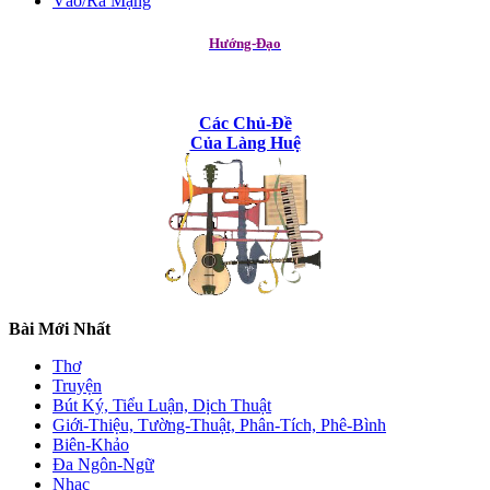
Vào/Ra Mạng
Hướng-Đạo
Các Chủ-Đề
Của Làng Huệ
Bài Mới Nhất
Thơ
Truyện
Bút Ký, Tiểu Luận, Dịch Thuật
Giới-Thiệu, Tường-Thuật, Phân-Tích, Phê-Bình
Biên-Khảo
Đa Ngôn-Ngữ
Nhạc