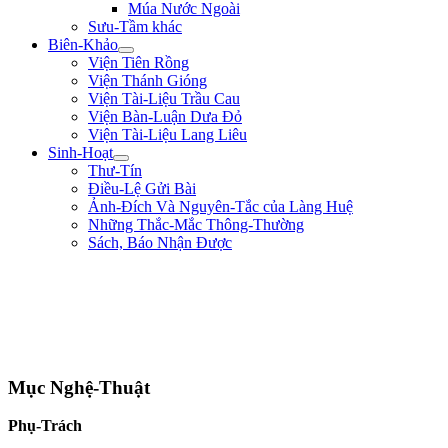
Múa Nước Ngoài
Sưu-Tầm khác
Biên-Khảo
Viện Tiên Rồng
Viện Thánh Gióng
Viện Tài-Liệu Trầu Cau
Viện Bàn-Luận Dưa Đỏ
Viện Tài-Liệu Lang Liêu
Sinh-Hoạt
Thư-Tín
Điều-Lệ Gửi Bài
Ảnh-Đích Và Nguyên-Tắc của Làng Huệ
Những Thắc-Mắc Thông-Thường
Sách, Báo Nhận Được
"Tôi là một người trong tay không lấy một tấc sắt, trên mặt đất không có chỗ
nào dừng chân. Chẳng qua mình là một thằng tay không, chân trắng, sức yếu,
tài hèn lại đòi vật lộn với hùm beo có nanh dài, vuốt nhọn. Dù sao mặc lòng,
tôi vẫn cứ hăng-hái đi tới. Tôi vẫn muốn đổ máu ra mua Tự-Do." ** Phan Bội
Châu **
Mục Nghệ-Thuật
Phụ-Trách