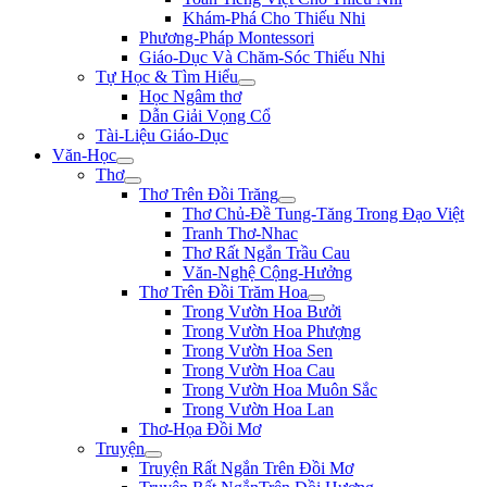
Khám-Phá Cho Thiếu Nhi
Phương-Pháp Montessori
Giáo-Dục Và Chăm-Sóc Thiếu Nhi
Tự Học & Tìm Hiểu
Học Ngâm thơ
Dẫn Giải Vọng Cổ
Tài-Liệu Giáo-Dục
Văn-Học
Thơ
Thơ Trên Đồi Trăng
Thơ Chủ-Đề Tung-Tăng Trong Đạo Việt
Tranh Thơ-Nhac
Thơ Rất Ngắn Trầu Cau
Văn-Nghệ Cộng-Hưởng
Thơ Trên Đồi Trăm Hoa
Trong Vườn Hoa Bưởi
Trong Vườn Hoa Phượng
Trong Vườn Hoa Sen
Trong Vườn Hoa Cau
Trong Vườn Hoa Muôn Sắc
Trong Vườn Hoa Lan
Thơ-Họa Đồi Mơ
Truyện
Truyện Rất Ngắn Trên Đồi Mơ