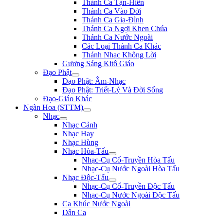
Thánh Ca Tận-Hiến
Thánh Ca Vào Đời
Thánh Ca Gia-Đình
Thánh Ca Ngợi Khen Chúa
Thánh Ca Nước Ngoài
Các Loại Thánh Ca Khác
Thánh Nhạc Không Lời
Gương Sáng Kitô Giáo
Đạo Phật
Đạo Phật: Âm-Nhạc
Đạo Phật: Triết-Lý Và Đời Sống
Đạo-Giáo Khác
Ngàn Hoa (STTM)
Nhạc
Nhạc Cảnh
Nhạc Hay
Nhạc Hùng
Nhạc Hòa-Tấu
Nhạc-Cụ Cổ-Truyền Hòa Tấu
Nhạc-Cụ Nước Ngoài Hòa Tấu
Nhạc Độc-Tấu
Nhạc-Cụ Cổ-Truyền Độc Tấu
Nhạc-Cụ Nước Ngoài Độc Tấu
Ca Khúc Nước Ngoài
Dân Ca