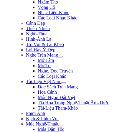
Ngâm Thơ
Vọng Cổ
Nhạc Liên-Khúc
Các Loại Nhạc Khác
Cảnh Đẹp
Thiên-Nhiên
Nghệ-Thuật
Hình-Ảnh Lạ
Trò Vui & Tài Khéo
Lời Hay Ý Đẹp
Nghe Trên Mạng
Mở Tâm
Mở Trí
Nghe, Đọc Truyện
Các Loại Khác
Tài-Liệu Việt Nam
Đọc Sách Trên Mạng
Hoa Cảnh
Món Ngon Đất Việt
Tỉa Hoa Trong Nghệ-Thuật Ẩm-Thực
Tài-Liệu Tham-Khảo
Phim Ảnh
Kịch & Phim Vui
Múa Nghệ-Thuật
Múa Dân-Tộc