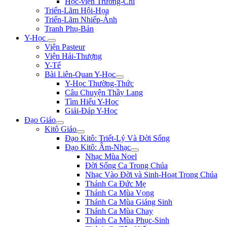
Học-viện Trương-Chi
Triển-Lãm Hội-Họa
Triển-Lãm Nhiếp-Ảnh
Tranh Phụ-Bản
Y-Học
Viện Pasteur
Viện Hải-Thượng
Y-Tế
Bài Liên-Quan Y-Học
Y-Học Thường-Thức
Câu Chuyện Thầy Lang
Tìm Hiểu Y-Hoc
Giải-Đáp Y-Học
Đạo Giáo
Kitô Giáo
Đạo Kitô: Triết-Lý Và Đời Sống
Đạo Kitô: Âm-Nhạc
Nhạc Mùa Noel
Đời Sống Ca Trong Chúa
Nhạc Vào Đời và Sinh-Hoạt Trong Chúa
Thánh Ca Đức Mẹ
Thánh Ca Mùa Vọng
Thánh Ca Mùa Giáng Sinh
Thánh Ca Mùa Chay
Thánh Ca Mùa Phục-Sinh