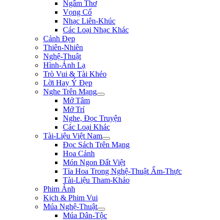
Ngâm Thơ
Vọng Cổ
Nhạc Liên-Khúc
Các Loại Nhạc Khác
Cảnh Đẹp
Thiên-Nhiên
Nghệ-Thuật
Hình-Ảnh Lạ
Trò Vui & Tài Khéo
Lời Hay Ý Đẹp
Nghe Trên Mạng
Mở Tâm
Mở Trí
Nghe, Đọc Truyện
Các Loại Khác
Tài-Liệu Việt Nam
Đọc Sách Trên Mạng
Hoa Cảnh
Món Ngon Đất Việt
Tỉa Hoa Trong Nghệ-Thuật Ẩm-Thực
Tài-Liệu Tham-Khảo
Phim Ảnh
Kịch & Phim Vui
Múa Nghệ-Thuật
Múa Dân-Tộc