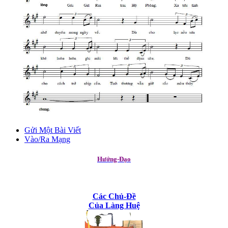
Gửi Một Bài Viết
Vào/Ra Mạng
Hướng-Đạo
Các Chủ-Đề
Của Làng Huệ