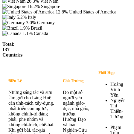
26.3%
Viet Nam
16.2%
Singapore
12.8%
United States of America
5.2%
Italy
3.0%
Germany
1.9%
Brazil
1.1%
Canada
Total:
137
Countries
Phối-Hợp
Điều-Lệ
Chủ-Trương
Hoàng
Vĩnh
Những sáng-tác và sưu-
Do một số
Yên
tầm gửi cho Làng Huệ
người yêu
Nguyễn
cần tính-cách xây-dựng,
ngành giáo-
Thị
phát-triển con người;
dục, nhà giáo,
Thiên-
không chính-trị đảng
trưởng
Tường
phái, phe nhóm và
Hướng-Đạo
không chỉ-trích, chê-bai.
và toán
Phạm
Khi gửi bài, tác-giả
Nghiên-Cứu
Trần