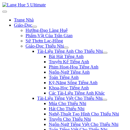
Trang Nhà
Giáo-Dục
Hướng-Đạo Làng Huệ
Phẩm-Vật Của Trân Gian
Sử Thơm Lạc-Hồng
Giáo-Dục Thiếu Nhi
Tài-Liệu Tiếng Anh Cho Thiếu Nhi
Bài Hát Tiếng Anh
Truyện Kể Tiếng Anh
Phim Hoạt-Họa Tiếng Anh
Ngôn-Ngữ Tiếng Anh
Toán Tiếng Anh
Kỹ-Năng Sống Tiếng Anh
Khoa-Học Tiếng Anh
Các Tài-Liệu Tiếng Anh Khác
Tài-Liệu Tiếng Việt Cho Thiếu Nhi
Múa Cho Thiếu Nhi
Hát Cho Thiếu Nhi
Nghệ-Thuật Tạo Hình Cho Thiếu Nhi
Truyện Cho Thiếu Nhi
Ngôn-Ngữ Tiếng Việt Cho Thiếu Nhi
Toán Tiếng Việt Cho Thiếu Nhi