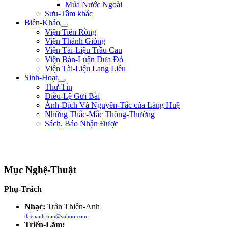
Múa Nước Ngoài
Sưu-Tầm khác
Biên-Khảo
Viện Tiên Rồng
Viện Thánh Gióng
Viện Tài-Liệu Trầu Cau
Viện Bàn-Luận Dưa Đỏ
Viện Tài-Liệu Lang Liêu
Sinh-Hoạt
Thư-Tín
Điều-Lệ Gửi Bài
Ảnh-Đích Và Nguyên-Tắc của Làng Huệ
Những Thắc-Mắc Thông-Thường
Sách, Báo Nhận Được
"Sống không phải là ký-sinh trùng của thế-gian, sống để mưu-đồ một công-
cuộc hữu-ích gì cho đồng-bào, tổ-quốc." ** Phan Chu Trinh **
Mục Nghệ-Thuật
Phụ-Trách
Nhạc:
Trần Thiên-Anh
thienanh.tran@yahoo.com
Triển-Lãm: