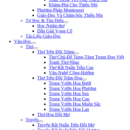
Khám-Phá Cho Thiếu Nhi
Phương-Pháp Montessori
Giáo-Dục Và Chăm-Sóc Thiếu Nhi
Tự Học & Tìm Hiểu
Học Ngâm thơ
Dẫn Giải Vọng Cổ
Tài-Liệu Giáo-Dục
Văn-Học
Thơ
Thơ Trên Đồi Trăng
Thơ Chủ-Đề Tung-Tăng Trong Đạo Việt
Tranh Thơ-Nhac
Thơ Rất Ngắn Trầu Cau
Văn-Nghệ Cộng-Hưởng
Thơ Trên Đồi Trăm Hoa
Trong Vườn Hoa Bưởi
Trong Vườn Hoa Phượng
Trong Vườn Hoa Sen
Trong Vườn Hoa Cau
Trong Vườn Hoa Muôn Sắc
Trong Vườn Hoa Lan
Thơ-Họa Đồi Mơ
Truyện
Truyện Rất Ngắn Trên Đồi Mơ