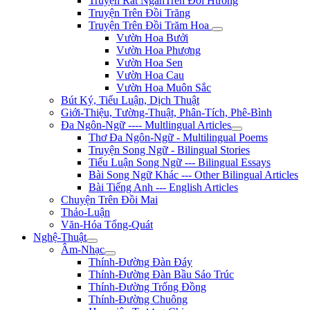
Truyện Rất NgắnTrên Đồi Hương
Truyện Trên Đồi Trăng
Truyện Trên Đồi Trăm Hoa
Vườn Hoa Bưởi
Vườn Hoa Phượng
Vườn Hoa Sen
Vườn Hoa Cau
Vườn Hoa Muôn Sắc
Bút Ký, Tiểu Luận, Dịch Thuật
Giới-Thiệu, Tường-Thuật, Phân-Tích, Phê-Bình
Đa Ngôn-Ngữ ---- Multlingual Articles
Thơ Đa Ngôn-Ngữ - Multilingual Poems
Truyện Song Ngữ - Bilingual Stories
Tiểu Luận Song Ngữ --- Bilingual Essays
Bài Song Ngữ Khác --- Other Bilingual Articles
Bài Tiếng Anh --- English Articles
Chuyện Trên Đồi Mai
Thảo-Luận
Văn-Hóa Tổng-Quát
Nghệ-Thuật
Âm-Nhạc
Thính-Đường Đàn Đáy
Thính-Đường Đàn Bầu Sáo Trúc
Thính-Đường Trống Đồng
Thính-Đường Chuông