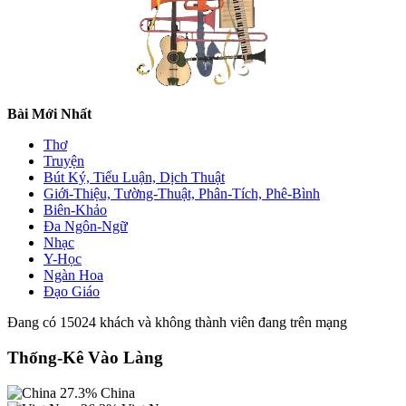
Bài Mới Nhất
Thơ
Truyện
Bút Ký, Tiểu Luận, Dịch Thuật
Giới-Thiệu, Tường-Thuật, Phân-Tích, Phê-Bình
Biên-Khảo
Đa Ngôn-Ngữ
Nhạc
Y-Học
Ngàn Hoa
Đạo Giáo
Đang có 15024 khách và không thành viên đang trên mạng
Thống-Kê Vào Làng
27.3%
China