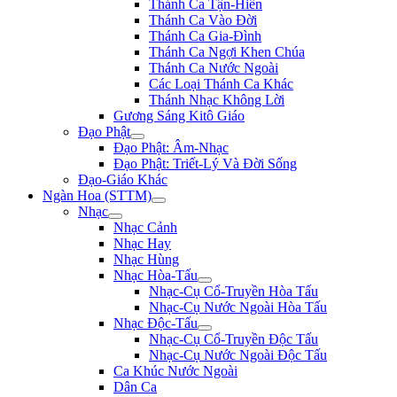
Thánh Ca Tận-Hiến
Thánh Ca Vào Đời
Thánh Ca Gia-Đình
Thánh Ca Ngợi Khen Chúa
Thánh Ca Nước Ngoài
Các Loại Thánh Ca Khác
Thánh Nhạc Không Lời
Gương Sáng Kitô Giáo
Đạo Phật
Đạo Phật: Âm-Nhạc
Đạo Phật: Triết-Lý Và Đời Sống
Đạo-Giáo Khác
Ngàn Hoa (STTM)
Nhạc
Nhạc Cảnh
Nhạc Hay
Nhạc Hùng
Nhạc Hòa-Tấu
Nhạc-Cụ Cổ-Truyền Hòa Tấu
Nhạc-Cụ Nước Ngoài Hòa Tấu
Nhạc Độc-Tấu
Nhạc-Cụ Cổ-Truyền Độc Tấu
Nhạc-Cụ Nước Ngoài Độc Tấu
Ca Khúc Nước Ngoài
Dân Ca