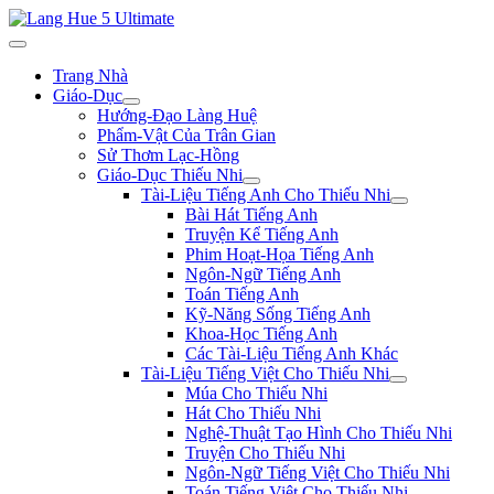
Trang Nhà
Giáo-Dục
Hướng-Đạo Làng Huệ
Phẩm-Vật Của Trân Gian
Sử Thơm Lạc-Hồng
Giáo-Dục Thiếu Nhi
Tài-Liệu Tiếng Anh Cho Thiếu Nhi
Bài Hát Tiếng Anh
Truyện Kể Tiếng Anh
Phim Hoạt-Họa Tiếng Anh
Ngôn-Ngữ Tiếng Anh
Toán Tiếng Anh
Kỹ-Năng Sống Tiếng Anh
Khoa-Học Tiếng Anh
Các Tài-Liệu Tiếng Anh Khác
Tài-Liệu Tiếng Việt Cho Thiếu Nhi
Múa Cho Thiếu Nhi
Hát Cho Thiếu Nhi
Nghệ-Thuật Tạo Hình Cho Thiếu Nhi
Truyện Cho Thiếu Nhi
Ngôn-Ngữ Tiếng Việt Cho Thiếu Nhi
Toán Tiếng Việt Cho Thiếu Nhi