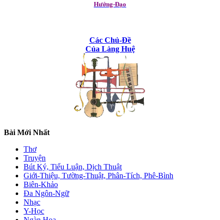
Hướng-Đạo
Các Chủ-Đề
Của Làng Huệ
Bài Mới Nhất
Thơ
Truyện
Bút Ký, Tiểu Luận, Dịch Thuật
Giới-Thiệu, Tường-Thuật, Phân-Tích, Phê-Bình
Biên-Khảo
Đa Ngôn-Ngữ
Nhạc
Y-Học
Ngàn Hoa