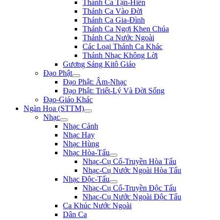
Thánh Ca Tận-Hiến
Thánh Ca Vào Đời
Thánh Ca Gia-Đình
Thánh Ca Ngợi Khen Chúa
Thánh Ca Nước Ngoài
Các Loại Thánh Ca Khác
Thánh Nhạc Không Lời
Gương Sáng Kitô Giáo
Đạo Phật
Đạo Phật: Âm-Nhạc
Đạo Phật: Triết-Lý Và Đời Sống
Đạo-Giáo Khác
Ngàn Hoa (STTM)
Nhạc
Nhạc Cảnh
Nhạc Hay
Nhạc Hùng
Nhạc Hòa-Tấu
Nhạc-Cụ Cổ-Truyền Hòa Tấu
Nhạc-Cụ Nước Ngoài Hòa Tấu
Nhạc Độc-Tấu
Nhạc-Cụ Cổ-Truyền Độc Tấu
Nhạc-Cụ Nước Ngoài Độc Tấu
Ca Khúc Nước Ngoài
Dân Ca