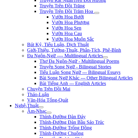
Truyện Rất NgắnTrên Đồi Hương
Truyện Trên Đồi Trăng
Truyện Trên Đồi Trăm Hoa
Vườn Hoa Bưởi
Vườn Hoa Phượng
Vườn Hoa Sen
Vườn Hoa Cau
Vườn Hoa Muôn Sắc
Bút Ký, Tiểu Luận, Dịch Thuật
Giới-Thiệu, Tường-Thuật, Phân-Tích, Phê-Bình
Đa Ngôn-Ngữ ---- Multlingual Articles
Thơ Đa Ngôn-Ngữ - Multilingual Poems
Truyện Song Ngữ - Bilingual Stories
Tiểu Luận Song Ngữ --- Bilingual Essays
Bài Song Ngữ Khác --- Other Bilingual Articles
Bài Tiếng Anh --- English Articles
Chuyện Trên Đồi Mai
Thảo-Luận
Văn-Hóa Tổng-Quát
Nghệ-Thuật
Âm-Nhạc
Thính-Đường Đàn Đáy
Thính-Đường Đàn Bầu Sáo Trúc
Thính-Đường Trống Đồng
Thính-Đường Chuông