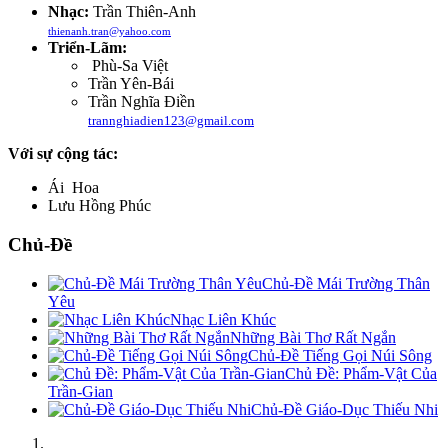
Nhạc:
Trần Thiên-Anh
thienanh.tran@yahoo.com
Triển-Lãm:
Phù-Sa Việt
Trần Yên-Bái
Trần Nghĩa Điền
trannghiadien123@gmail.com
Với sự cộng tác:
Ái Hoa
Lưu Hồng Phúc
Chủ-Đề
Chủ-Đề Mái Trường Thân
Yêu
Nhạc Liên Khúc
Những Bài Thơ Rất Ngắn
Chủ-Đề Tiếng Gọi Núi Sông
Chủ Đề: Phẩm-Vật Của
Trần-Gian
Chủ-Đề Giáo-Dục Thiếu Nhi