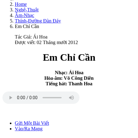
Home
Nghệ-Thuật
Âm-Nhạc
Thính-Đường Đàn Đáy
Em Chỉ Cần
Tác Giả:
Ái Hoa
Được viết: 02 Tháng mười 2012
Em Chỉ Cần
Nhạc: Ái Hoa
Hòa-âm: Võ Công Diên
Tiếng hát: Thanh Hoa
Gửi Một Bài Viết
Vào/Ra Mạng