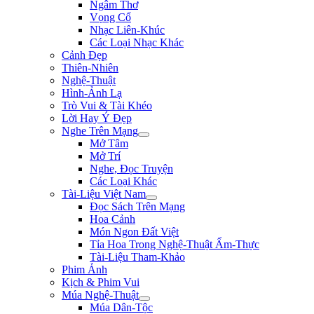
Ngâm Thơ
Vọng Cổ
Nhạc Liên-Khúc
Các Loại Nhạc Khác
Cảnh Đẹp
Thiên-Nhiên
Nghệ-Thuật
Hình-Ảnh Lạ
Trò Vui & Tài Khéo
Lời Hay Ý Đẹp
Nghe Trên Mạng
Mở Tâm
Mở Trí
Nghe, Đọc Truyện
Các Loại Khác
Tài-Liệu Việt Nam
Đọc Sách Trên Mạng
Hoa Cảnh
Món Ngon Đất Việt
Tỉa Hoa Trong Nghệ-Thuật Ẩm-Thực
Tài-Liệu Tham-Khảo
Phim Ảnh
Kịch & Phim Vui
Múa Nghệ-Thuật
Múa Dân-Tộc