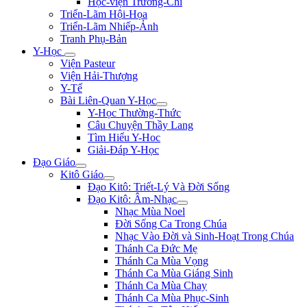
Học-viện Trương-Chi
Triển-Lãm Hội-Họa
Triển-Lãm Nhiếp-Ảnh
Tranh Phụ-Bản
Y-Học
Viện Pasteur
Viện Hải-Thượng
Y-Tế
Bài Liên-Quan Y-Học
Y-Học Thường-Thức
Câu Chuyện Thầy Lang
Tìm Hiểu Y-Hoc
Giải-Đáp Y-Học
Đạo Giáo
Kitô Giáo
Đạo Kitô: Triết-Lý Và Đời Sống
Đạo Kitô: Âm-Nhạc
Nhạc Mùa Noel
Đời Sống Ca Trong Chúa
Nhạc Vào Đời và Sinh-Hoạt Trong Chúa
Thánh Ca Đức Mẹ
Thánh Ca Mùa Vọng
Thánh Ca Mùa Giáng Sinh
Thánh Ca Mùa Chay
Thánh Ca Mùa Phục-Sinh