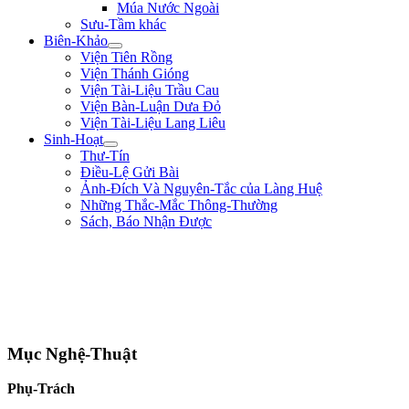
Múa Nước Ngoài
Sưu-Tầm khác
Biên-Khảo
Viện Tiên Rồng
Viện Thánh Gióng
Viện Tài-Liệu Trầu Cau
Viện Bàn-Luận Dưa Đỏ
Viện Tài-Liệu Lang Liêu
Sinh-Hoạt
Thư-Tín
Điều-Lệ Gửi Bài
Ảnh-Đích Và Nguyên-Tắc của Làng Huệ
Những Thắc-Mắc Thông-Thường
Sách, Báo Nhận Được
"Tôi là một người trong tay không lấy một tấc sắt, trên mặt đất không có chỗ
nào dừng chân. Chẳng qua mình là một thằng tay không, chân trắng, sức yếu,
tài hèn lại đòi vật lộn với hùm beo có nanh dài, vuốt nhọn. Dù sao mặc lòng,
tôi vẫn cứ hăng-hái đi tới. Tôi vẫn muốn đổ máu ra mua Tự-Do." ** Phan Bội
Châu **
Mục Nghệ-Thuật
Phụ-Trách