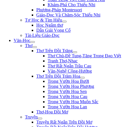
Khám-Phá Cho Thiếu Nhi
Phương-Pháp Montessori
Giáo-Dục Và Chăm-Sóc Thiếu Nhi
Tự Học & Tìm Hiểu
Học Ngâm thơ
Dẫn Giải Vọng Cổ
Tài-Liệu Giáo-Dục
Văn-Học
Thơ
Thơ Trên Đồi Trăng
Thơ Chủ-Đề Tung-Tăng Trong Đạo Việt
Tranh Thơ-Nhac
Thơ Rất Ngắn Trầu Cau
Văn-Nghệ Cộng-Hưởng
Thơ Trên Đồi Trăm Hoa
Trong Vườn Hoa Bưởi
Trong Vườn Hoa Phượng
Trong Vườn Hoa Sen
Trong Vườn Hoa Cau
Trong Vườn Hoa Muôn Sắc
Trong Vườn Hoa Lan
Thơ-Họa Đồi Mơ
Truyện
Truyện Rất Ngắn Trên Đồi Mơ