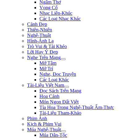
Ngâm Thơ
Vọng Cổ
Nhạc Liên-Khúc
Các Loại Nhạc Khác
Cảnh Đẹp
Thiên-Nhiên
Nghệ-Thuật
Hình-Ảnh Lạ
Trò Vui & Tài Khéo
Lời Hay Ý Đẹp
Nghe Trên Mạng
Mở Tâm
Mở Trí
Nghe, Đọc Truyện
Các Loại Khác
Tài-Liệu Việt Nam
Đọc Sách Trên Mạng
Hoa Cảnh
Món Ngon Đất Việt
Tỉa Hoa Trong Nghệ-Thuật Ẩm-Thực
Tài-Liệu Tham-Khảo
Phim Ảnh
Kịch & Phim Vui
Múa Nghệ-Thuật
Múa Dân-Tộc