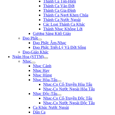
Thánh Ca Tận-Hiến
Thánh Ca Vào Đời
Thánh Ca Gia-Đình
Thánh Ca Ngợi Khen Chúa
Thánh Ca Nước Ngoài
Các Loại Thánh Ca Khác
Thánh Nhạc Không Lời
Gương Sáng Kitô Giáo
Đạo Phật
Đạo Phật: Âm-Nhạc
Đạo Phật: Triết-Lý Và Đời Sống
Đạo-Giáo Khác
Ngàn Hoa (STTM)
Nhạc
Nhạc Cảnh
Nhạc Hay
Nhạc Hùng
Nhạc Hòa-Tấu
Nhạc-Cụ Cổ-Truyền Hòa Tấu
Nhạc-Cụ Nước Ngoài Hòa Tấu
Nhạc Độc-Tấu
Nhạc-Cụ Cổ-Truyền Độc Tấu
Nhạc-Cụ Nước Ngoài Độc Tấu
Ca Khúc Nước Ngoài
Dân Ca