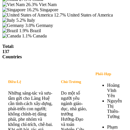
26.3%
Viet Nam
16.2%
Singapore
12.7%
United States of America
5.2%
Italy
3.0%
Germany
1.9%
Brazil
1.1%
Canada
Total:
137
Countries
Phối-Hợp
Điều-Lệ
Chủ-Trương
Hoàng
Vĩnh
Những sáng-tác và sưu-
Do một số
Yên
tầm gửi cho Làng Huệ
người yêu
Nguyễn
cần tính-cách xây-dựng,
ngành giáo-
Thị
phát-triển con người;
dục, nhà giáo,
Thiên-
không chính-trị đảng
trưởng
Tường
phái, phe nhóm và
Hướng-Đạo
không chỉ-trích, chê-bai.
và toán
Phạm
Khi gửi bài, tác-giả
Nghiên-Cứu