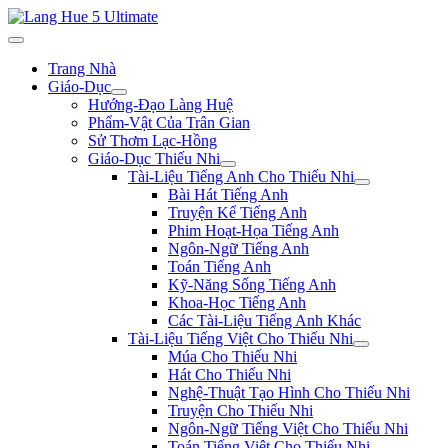
Trang Nhà
Giáo-Dục
Hướng-Đạo Làng Huệ
Phẩm-Vật Của Trân Gian
Sử Thơm Lạc-Hồng
Giáo-Dục Thiếu Nhi
Tài-Liệu Tiếng Anh Cho Thiếu Nhi
Bài Hát Tiếng Anh
Truyện Kể Tiếng Anh
Phim Hoạt-Họa Tiếng Anh
Ngôn-Ngữ Tiếng Anh
Toán Tiếng Anh
Kỹ-Năng Sống Tiếng Anh
Khoa-Học Tiếng Anh
Các Tài-Liệu Tiếng Anh Khác
Tài-Liệu Tiếng Việt Cho Thiếu Nhi
Múa Cho Thiếu Nhi
Hát Cho Thiếu Nhi
Nghệ-Thuật Tạo Hình Cho Thiếu Nhi
Truyện Cho Thiếu Nhi
Ngôn-Ngữ Tiếng Việt Cho Thiếu Nhi
Toán Tiếng Việt Cho Thiếu Nhi