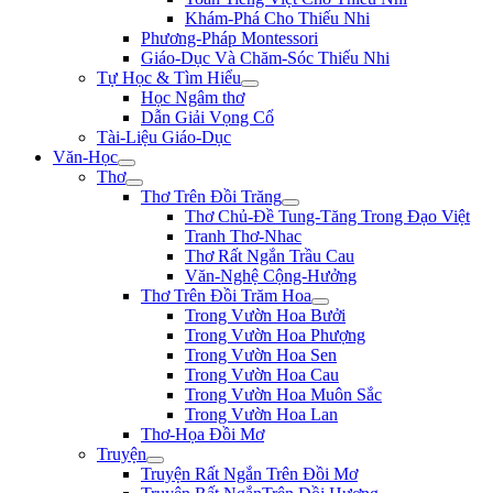
Khám-Phá Cho Thiếu Nhi
Phương-Pháp Montessori
Giáo-Dục Và Chăm-Sóc Thiếu Nhi
Tự Học & Tìm Hiểu
Học Ngâm thơ
Dẫn Giải Vọng Cổ
Tài-Liệu Giáo-Dục
Văn-Học
Thơ
Thơ Trên Đồi Trăng
Thơ Chủ-Đề Tung-Tăng Trong Đạo Việt
Tranh Thơ-Nhac
Thơ Rất Ngắn Trầu Cau
Văn-Nghệ Cộng-Hưởng
Thơ Trên Đồi Trăm Hoa
Trong Vườn Hoa Bưởi
Trong Vườn Hoa Phượng
Trong Vườn Hoa Sen
Trong Vườn Hoa Cau
Trong Vườn Hoa Muôn Sắc
Trong Vườn Hoa Lan
Thơ-Họa Đồi Mơ
Truyện
Truyện Rất Ngắn Trên Đồi Mơ