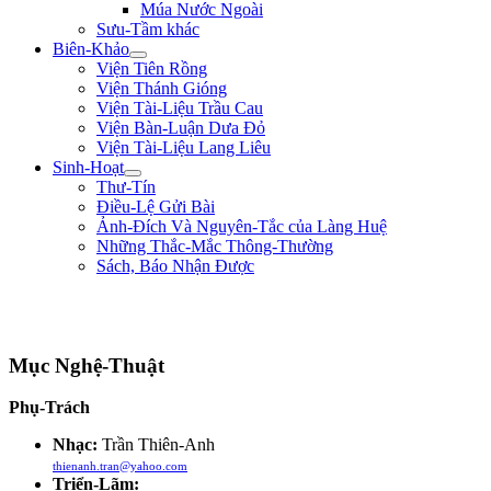
Múa Nước Ngoài
Sưu-Tầm khác
Biên-Khảo
Viện Tiên Rồng
Viện Thánh Gióng
Viện Tài-Liệu Trầu Cau
Viện Bàn-Luận Dưa Đỏ
Viện Tài-Liệu Lang Liêu
Sinh-Hoạt
Thư-Tín
Điều-Lệ Gửi Bài
Ảnh-Đích Và Nguyên-Tắc của Làng Huệ
Những Thắc-Mắc Thông-Thường
Sách, Báo Nhận Được
"Con nhà tướng không được khiếp nhược trước quân thù." ** Bùi Thị Xuân
**
Mục Nghệ-Thuật
Phụ-Trách
Nhạc:
Trần Thiên-Anh
thienanh.tran@yahoo.com
Triển-Lãm: