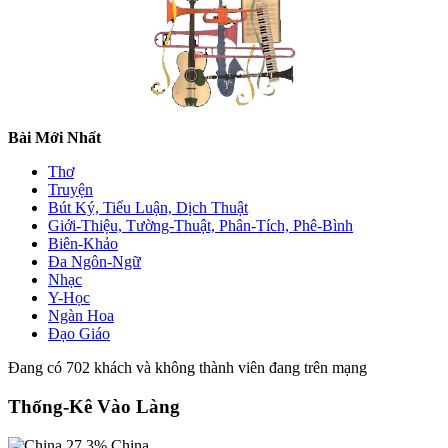
Bài Mới Nhất
Thơ
Truyện
Bút Ký, Tiểu Luận, Dịch Thuật
Giới-Thiệu, Tường-Thuật, Phân-Tích, Phê-Bình
Biên-Khảo
Đa Ngôn-Ngữ
Nhạc
Y-Học
Ngàn Hoa
Đạo Giáo
Đang có 702 khách và không thành viên đang trên mạng
Thống-Kê Vào Làng
27.3%
China