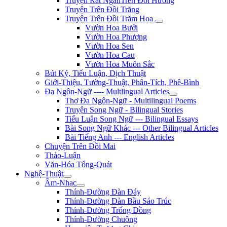
Truyện Rất NgắnTrên Đồi Hương
Truyện Trên Đồi Trăng
Truyện Trên Đồi Trăm Hoa
Vườn Hoa Bưởi
Vườn Hoa Phượng
Vườn Hoa Sen
Vườn Hoa Cau
Vườn Hoa Muôn Sắc
Bút Ký, Tiểu Luận, Dịch Thuật
Giới-Thiệu, Tường-Thuật, Phân-Tích, Phê-Bình
Đa Ngôn-Ngữ ---- Multlingual Articles
Thơ Đa Ngôn-Ngữ - Multilingual Poems
Truyện Song Ngữ - Bilingual Stories
Tiểu Luận Song Ngữ --- Bilingual Essays
Bài Song Ngữ Khác --- Other Bilingual Articles
Bài Tiếng Anh --- English Articles
Chuyện Trên Đồi Mai
Thảo-Luận
Văn-Hóa Tổng-Quát
Nghệ-Thuật
Âm-Nhạc
Thính-Đường Đàn Đáy
Thính-Đường Đàn Bầu Sáo Trúc
Thính-Đường Trống Đồng
Thính-Đường Chuông