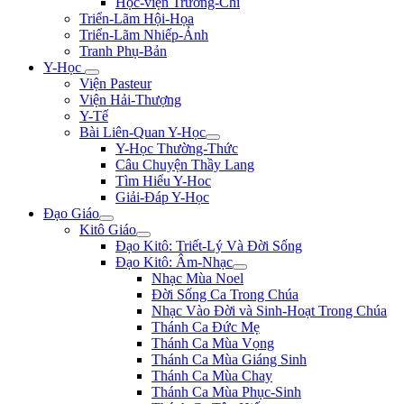
Học-viện Trương-Chi
Triển-Lãm Hội-Họa
Triển-Lãm Nhiếp-Ảnh
Tranh Phụ-Bản
Y-Học
Viện Pasteur
Viện Hải-Thượng
Y-Tế
Bài Liên-Quan Y-Học
Y-Học Thường-Thức
Câu Chuyện Thầy Lang
Tìm Hiểu Y-Hoc
Giải-Đáp Y-Học
Đạo Giáo
Kitô Giáo
Đạo Kitô: Triết-Lý Và Đời Sống
Đạo Kitô: Âm-Nhạc
Nhạc Mùa Noel
Đời Sống Ca Trong Chúa
Nhạc Vào Đời và Sinh-Hoạt Trong Chúa
Thánh Ca Đức Mẹ
Thánh Ca Mùa Vọng
Thánh Ca Mùa Giáng Sinh
Thánh Ca Mùa Chay
Thánh Ca Mùa Phục-Sinh