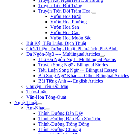
Truyện Rất NgắnTrên Đồi Hương
Truyện Trên Đồi Trăng
Truyện Trên Đồi Trăm Hoa
Vườn Hoa Bưởi
Vườn Hoa Phượng
Vườn Hoa Sen
Vườn Hoa Cau
Vườn Hoa Muôn Sắc
Bút Ký, Tiểu Luận, Dịch Thuật
Giới-Thiệu, Tường-Thuật, Phân-Tích, Phê-Bình
Đa Ngôn-Ngữ ---- Multlingual Articles
Thơ Đa Ngôn-Ngữ - Multilingual Poems
Truyện Song Ngữ - Bilingual Stories
Tiểu Luận Song Ngữ --- Bilingual Essays
Bài Song Ngữ Khác --- Other Bilingual Articles
Bài Tiếng Anh --- English Articles
Chuyện Trên Đồi Mai
Thảo-Luận
Văn-Hóa Tổng-Quát
Nghệ-Thuật
Âm-Nhạc
Thính-Đường Đàn Đáy
Thính-Đường Đàn Bầu Sáo Trúc
Thính-Đường Trống Đồng
Thính-Đường Chuông