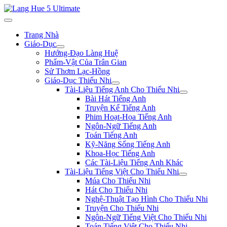
Trang Nhà
Giáo-Dục
Hướng-Đạo Làng Huệ
Phẩm-Vật Của Trân Gian
Sử Thơm Lạc-Hồng
Giáo-Dục Thiếu Nhi
Tài-Liệu Tiếng Anh Cho Thiếu Nhi
Bài Hát Tiếng Anh
Truyện Kể Tiếng Anh
Phim Hoạt-Họa Tiếng Anh
Ngôn-Ngữ Tiếng Anh
Toán Tiếng Anh
Kỹ-Năng Sống Tiếng Anh
Khoa-Học Tiếng Anh
Các Tài-Liệu Tiếng Anh Khác
Tài-Liệu Tiếng Việt Cho Thiếu Nhi
Múa Cho Thiếu Nhi
Hát Cho Thiếu Nhi
Nghệ-Thuật Tạo Hình Cho Thiếu Nhi
Truyện Cho Thiếu Nhi
Ngôn-Ngữ Tiếng Việt Cho Thiếu Nhi
Toán Tiếng Việt Cho Thiếu Nhi