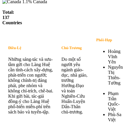
1.1%
Canada
Total:
137
Countries
Phối-Hợp
Điều-Lệ
Chủ-Trương
Hoàng
Vĩnh
Những sáng-tác và sưu-
Do một số
Yên
tầm gửi cho Làng Huệ
người yêu
Nguyễn
cần tính-cách xây-dựng,
ngành giáo-
Thị
phát-triển con người;
dục, nhà giáo,
Thiên-
không chính-trị đảng
trưởng
Tường
phái, phe nhóm và
Hướng-Đạo
không chỉ-trích, chê-bai.
và toán
Phạm
Khi gửi bài, tác-giả
Nghiên-Cứu
Trần
đồng-ý cho Làng Huệ
Huấn-Luyện
Quốc-
phổ-biến miễn-phí trên
Dấn-Thân
Việt
sách báo và tuyển-tập.
chủ-trương.
Phù-Sa
Việt