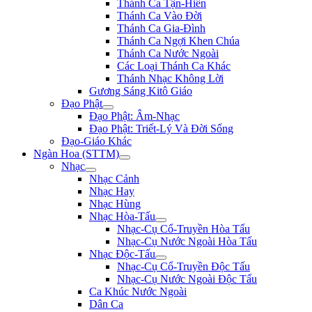
Thánh Ca Tận-Hiến
Thánh Ca Vào Đời
Thánh Ca Gia-Đình
Thánh Ca Ngợi Khen Chúa
Thánh Ca Nước Ngoài
Các Loại Thánh Ca Khác
Thánh Nhạc Không Lời
Gương Sáng Kitô Giáo
Đạo Phật
Đạo Phật: Âm-Nhạc
Đạo Phật: Triết-Lý Và Đời Sống
Đạo-Giáo Khác
Ngàn Hoa (STTM)
Nhạc
Nhạc Cảnh
Nhạc Hay
Nhạc Hùng
Nhạc Hòa-Tấu
Nhạc-Cụ Cổ-Truyền Hòa Tấu
Nhạc-Cụ Nước Ngoài Hòa Tấu
Nhạc Độc-Tấu
Nhạc-Cụ Cổ-Truyền Độc Tấu
Nhạc-Cụ Nước Ngoài Độc Tấu
Ca Khúc Nước Ngoài
Dân Ca