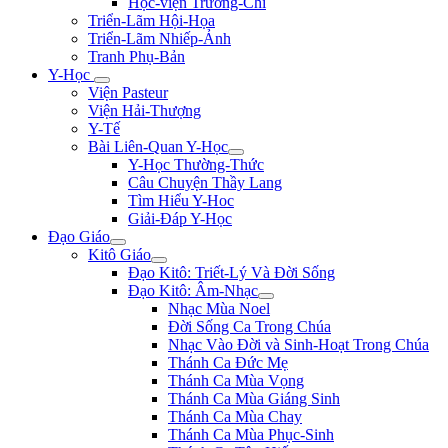
Học-viện Trương-Chi
Triển-Lãm Hội-Họa
Triển-Lãm Nhiếp-Ảnh
Tranh Phụ-Bản
Y-Học
Viện Pasteur
Viện Hải-Thượng
Y-Tế
Bài Liên-Quan Y-Học
Y-Học Thường-Thức
Câu Chuyện Thầy Lang
Tìm Hiểu Y-Hoc
Giải-Đáp Y-Học
Đạo Giáo
Kitô Giáo
Đạo Kitô: Triết-Lý Và Đời Sống
Đạo Kitô: Âm-Nhạc
Nhạc Mùa Noel
Đời Sống Ca Trong Chúa
Nhạc Vào Đời và Sinh-Hoạt Trong Chúa
Thánh Ca Đức Mẹ
Thánh Ca Mùa Vọng
Thánh Ca Mùa Giáng Sinh
Thánh Ca Mùa Chay
Thánh Ca Mùa Phục-Sinh