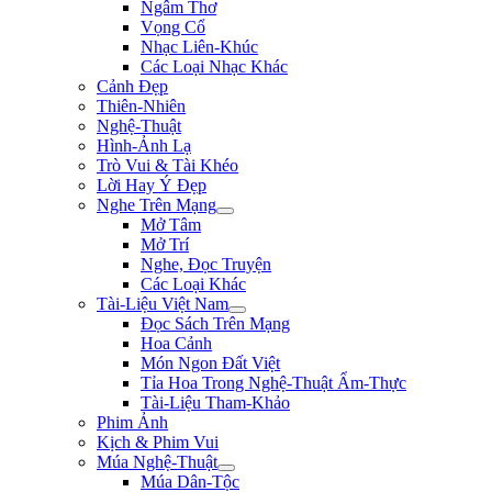
Ngâm Thơ
Vọng Cổ
Nhạc Liên-Khúc
Các Loại Nhạc Khác
Cảnh Đẹp
Thiên-Nhiên
Nghệ-Thuật
Hình-Ảnh Lạ
Trò Vui & Tài Khéo
Lời Hay Ý Đẹp
Nghe Trên Mạng
Mở Tâm
Mở Trí
Nghe, Đọc Truyện
Các Loại Khác
Tài-Liệu Việt Nam
Đọc Sách Trên Mạng
Hoa Cảnh
Món Ngon Đất Việt
Tỉa Hoa Trong Nghệ-Thuật Ẩm-Thực
Tài-Liệu Tham-Khảo
Phim Ảnh
Kịch & Phim Vui
Múa Nghệ-Thuật
Múa Dân-Tộc