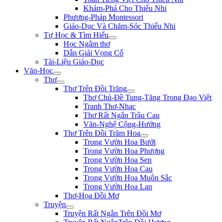
Khám-Phá Cho Thiếu Nhi
Phương-Pháp Montessori
Giáo-Dục Và Chăm-Sóc Thiếu Nhi
Tự Học & Tìm Hiểu
Học Ngâm thơ
Dẫn Giải Vọng Cổ
Tài-Liệu Giáo-Dục
Văn-Học
Thơ
Thơ Trên Đồi Trăng
Thơ Chủ-Đề Tung-Tăng Trong Đạo Việt
Tranh Thơ-Nhac
Thơ Rất Ngắn Trầu Cau
Văn-Nghệ Cộng-Hưởng
Thơ Trên Đồi Trăm Hoa
Trong Vườn Hoa Bưởi
Trong Vườn Hoa Phượng
Trong Vườn Hoa Sen
Trong Vườn Hoa Cau
Trong Vườn Hoa Muôn Sắc
Trong Vườn Hoa Lan
Thơ-Họa Đồi Mơ
Truyện
Truyện Rất Ngắn Trên Đồi Mơ