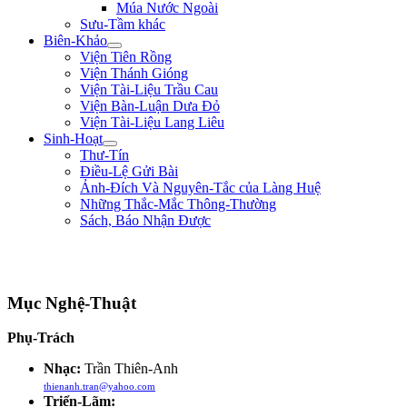
Múa Nước Ngoài
Sưu-Tầm khác
Biên-Khảo
Viện Tiên Rồng
Viện Thánh Gióng
Viện Tài-Liệu Trầu Cau
Viện Bàn-Luận Dưa Đỏ
Viện Tài-Liệu Lang Liêu
Sinh-Hoạt
Thư-Tín
Điều-Lệ Gửi Bài
Ảnh-Đích Và Nguyên-Tắc của Làng Huệ
Những Thắc-Mắc Thông-Thường
Sách, Báo Nhận Được
"Con nhà tướng không được khiếp nhược trước quân thù." ** Bùi Thị Xuân
**
Mục Nghệ-Thuật
Phụ-Trách
Nhạc:
Trần Thiên-Anh
thienanh.tran@yahoo.com
Triển-Lãm: