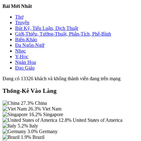
Bài Mới Nhất
Thơ
Truyện
Bút Ký, Tiểu Luận, Dịch Thuật
Giới-Thiệu, Tường-Thuật, Phân-Tích, Phê-Bình
Biên-Khảo
Đa Ngôn-Ngữ
Nhạc
Y-Học
Ngàn Hoa
Đạo Giáo
Đang có 13326 khách và không thành viên đang trên mạng
Thống-Kê Vào Làng
27.3%
China
26.3%
Viet Nam
16.2%
Singapore
12.8%
United States of America
5.2%
Italy
3.0%
Germany
1.9%
Brazil