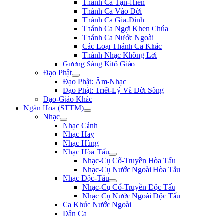
Thánh Ca Tận-Hiến
Thánh Ca Vào Đời
Thánh Ca Gia-Đình
Thánh Ca Ngợi Khen Chúa
Thánh Ca Nước Ngoài
Các Loại Thánh Ca Khác
Thánh Nhạc Không Lời
Gương Sáng Kitô Giáo
Đạo Phật
Đạo Phật: Âm-Nhạc
Đạo Phật: Triết-Lý Và Đời Sống
Đạo-Giáo Khác
Ngàn Hoa (STTM)
Nhạc
Nhạc Cảnh
Nhạc Hay
Nhạc Hùng
Nhạc Hòa-Tấu
Nhạc-Cụ Cổ-Truyền Hòa Tấu
Nhạc-Cụ Nước Ngoài Hòa Tấu
Nhạc Độc-Tấu
Nhạc-Cụ Cổ-Truyền Độc Tấu
Nhạc-Cụ Nước Ngoài Độc Tấu
Ca Khúc Nước Ngoài
Dân Ca