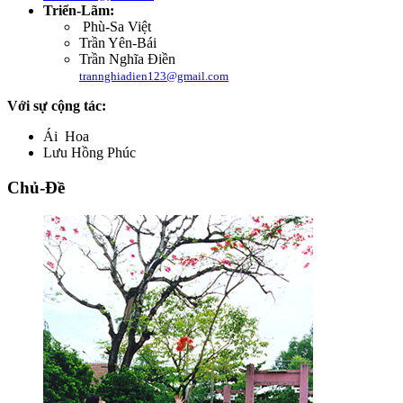
Triển-Lãm:
Phù-Sa Việt
Trần Yên-Bái
Trần Nghĩa Điền
trannghiadien123@gmail.com
Với sự cộng tác:
Ái Hoa
Lưu Hồng Phúc
Chủ-Đề