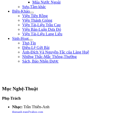
Múa Nước Ngoài
Sưu-Tầm khác
Biên-Khảo
Viện Tiên Rồng
Viện Thánh Gióng
Viện Tài-Liệu Trầu Cau
Viện Bàn-Luận Dưa Đỏ
Viện Tài-Liệu Lang Liêu
Sinh-Hoạt
Thư-Tín
Điều-Lệ Gửi Bài
Ảnh-Đích Và Nguyên-Tắc của Làng Huệ
Những Thắc-Mắc Thông-Thường
Sách, Báo Nhận Được
"Quân lính cốt hòa-thuận, không cốt đông; cốt tinh-nhuệ, không cốt nhiều.
Người khéo thắng là thắng ở chỗ rất mềm-dẻo, chứ không lấy mạnh đè yếu,
nhiều hiếp ít." ** Quang-Trung **
Mục Nghệ-Thuật
Phụ-Trách
Nhạc:
Trần Thiên-Anh
thienanh.tran@yahoo.com