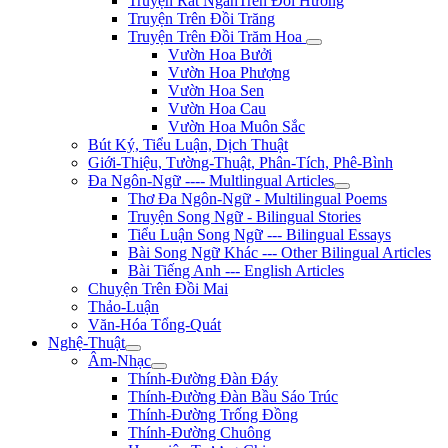
Truyện Rất NgắnTrên Đồi Hương
Truyện Trên Đồi Trăng
Truyện Trên Đồi Trăm Hoa
Vườn Hoa Bưởi
Vườn Hoa Phượng
Vườn Hoa Sen
Vườn Hoa Cau
Vườn Hoa Muôn Sắc
Bút Ký, Tiểu Luận, Dịch Thuật
Giới-Thiệu, Tường-Thuật, Phân-Tích, Phê-Bình
Đa Ngôn-Ngữ ---- Multlingual Articles
Thơ Đa Ngôn-Ngữ - Multilingual Poems
Truyện Song Ngữ - Bilingual Stories
Tiểu Luận Song Ngữ --- Bilingual Essays
Bài Song Ngữ Khác --- Other Bilingual Articles
Bài Tiếng Anh --- English Articles
Chuyện Trên Đồi Mai
Thảo-Luận
Văn-Hóa Tổng-Quát
Nghệ-Thuật
Âm-Nhạc
Thính-Đường Đàn Đáy
Thính-Đường Đàn Bầu Sáo Trúc
Thính-Đường Trống Đồng
Thính-Đường Chuông