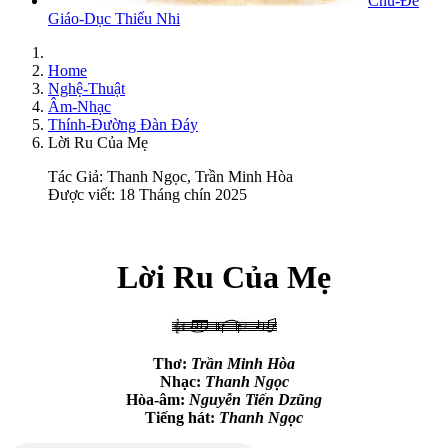
Chủ-Đề
Giáo-Dục Thiếu Nhi
Home
Nghệ-Thuật
Âm-Nhạc
Thính-Đường Đàn Đáy
Lời Ru Của Mẹ
Tác Giả:
Thanh Ngọc, Trần Minh Hòa
Được viết: 18 Tháng chín 2025
Lời Ru Của Mẹ
Thơ:
Trần Minh Hòa
Nhạc:
Thanh Ngọc
Hòa-âm:
Nguyễn Tiến Dzũng
Tiếng hát:
Thanh Ngọc