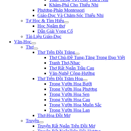
Khám-Phá Cho Thiếu Nhi
Phương-Pháp Montessori
Giáo-Dục Và Chăm-Sóc Thiếu Nhi
Tự Học & Tìm Hiểu
Học Ngâm thơ
Dẫn Giải Vọng Cổ
Tài-Liệu Giáo-Dục
Văn-Học
Thơ
Thơ Trên Đồi Trăng
Thơ Chủ-Đề Tung-Tăng Trong Đạo Việt
Tranh Thơ-Nhac
Thơ Rất Ngắn Trầu Cau
Văn-Nghệ Cộng-Hưởng
Thơ Trên Đồi Trăm Hoa
Trong Vườn Hoa Bưởi
Trong Vườn Hoa Phượng
Trong Vườn Hoa Sen
Trong Vườn Hoa Cau
Trong Vườn Hoa Muôn Sắc
Trong Vườn Hoa Lan
Thơ-Họa Đồi Mơ
Truyện
Truyện Rất Ngắn Trên Đồi Mơ