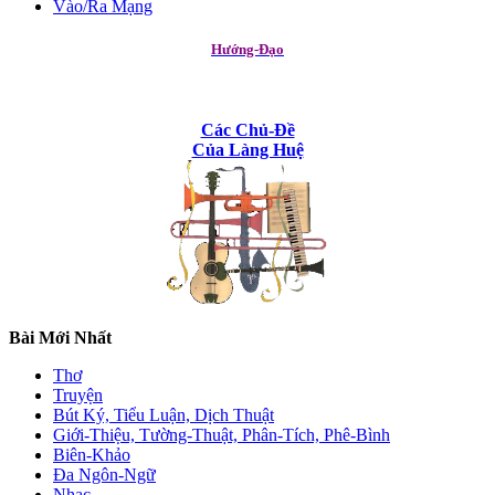
Vào/Ra Mạng
Hướng-Đạo
Các Chủ-Đề
Của Làng Huệ
Bài Mới Nhất
Thơ
Truyện
Bút Ký, Tiểu Luận, Dịch Thuật
Giới-Thiệu, Tường-Thuật, Phân-Tích, Phê-Bình
Biên-Khảo
Đa Ngôn-Ngữ
Nhạc