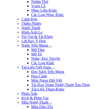
Ngâm Thơ
Vọng Cổ
Nhạc Liên-Khúc
Các Loại Nhạc Khác
Cảnh Đẹp
Thiên-Nhiên
Nghệ-Thuật
Hình-Ảnh Lạ
Trò Vui & Tài Khéo
Lời Hay Ý Đẹp
Nghe Trên Mạng
Mở Tâm
Mở Trí
Nghe, Đọc Truyện
Các Loại Khác
Tài-Liệu Việt Nam
Đọc Sách Trên Mạng
Hoa Cảnh
Món Ngon Đất Việt
Tỉa Hoa Trong Nghệ-Thuật Ẩm-Thực
Tài-Liệu Tham-Khảo
Phim Ảnh
Kịch & Phim Vui
Múa Nghệ-Thuật
Múa Dân-Tộc