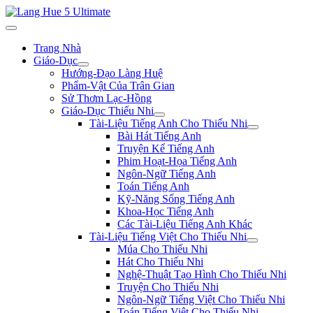
Trang Nhà
Giáo-Dục
Hướng-Đạo Làng Huệ
Phẩm-Vật Của Trân Gian
Sử Thơm Lạc-Hồng
Giáo-Dục Thiếu Nhi
Tài-Liệu Tiếng Anh Cho Thiếu Nhi
Bài Hát Tiếng Anh
Truyện Kể Tiếng Anh
Phim Hoạt-Họa Tiếng Anh
Ngôn-Ngữ Tiếng Anh
Toán Tiếng Anh
Kỹ-Năng Sống Tiếng Anh
Khoa-Học Tiếng Anh
Các Tài-Liệu Tiếng Anh Khác
Tài-Liệu Tiếng Việt Cho Thiếu Nhi
Múa Cho Thiếu Nhi
Hát Cho Thiếu Nhi
Nghệ-Thuật Tạo Hình Cho Thiếu Nhi
Truyện Cho Thiếu Nhi
Ngôn-Ngữ Tiếng Việt Cho Thiếu Nhi
Toán Tiếng Việt Cho Thiếu Nhi