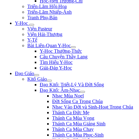
Học-viện Trương-Chi
Triển-Lãm Hội-Họa
Triển-Lãm Nhiếp-Ảnh
Tranh Phụ-Bản
Y-Học
Viện Pasteur
Viện Hải-Thượng
Y-Tế
Bài Liên-Quan Y-Học
Y-Học Thường-Thức
Câu Chuyện Thầy Lang
Tìm Hiểu Y-Hoc
Giải-Đáp Y-Học
Đạo Giáo
Kitô Giáo
Đạo Kitô: Triết-Lý Và Đời Sống
Đạo Kitô: Âm-Nhạc
Nhạc Mùa Noel
Đời Sống Ca Trong Chúa
Nhạc Vào Đời và Sinh-Hoạt Trong Chúa
Thánh Ca Đức Mẹ
Thánh Ca Mùa Vọng
Thánh Ca Mùa Giáng Sinh
Thánh Ca Mùa Chay
Thánh Ca Mùa Phục-Sinh