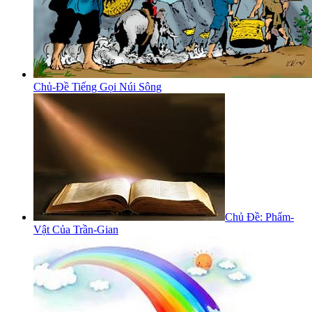
Chủ-Đề Tiếng Gọi Núi Sông
Chủ Đề: Phẩm-
Vật Của Trần-Gian