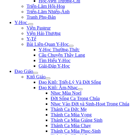
Học-viện Trương-Chi
Triển-Lãm Hội-Họa
Triển-Lãm Nhiếp-Ảnh
Tranh Phụ-Bản
Y-Học
Viện Pasteur
Viện Hải-Thượng
Y-Tế
Bài Liên-Quan Y-Học
Y-Học Thường-Thức
Câu Chuyện Thầy Lang
Tìm Hiểu Y-Hoc
Giải-Đáp Y-Học
Đạo Giáo
Kitô Giáo
Đạo Kitô: Triết-Lý Và Đời Sống
Đạo Kitô: Âm-Nhạc
Nhạc Mùa Noel
Đời Sống Ca Trong Chúa
Nhạc Vào Đời và Sinh-Hoạt Trong Chúa
Thánh Ca Đức Mẹ
Thánh Ca Mùa Vọng
Thánh Ca Mùa Giáng Sinh
Thánh Ca Mùa Chay
Thánh Ca Mùa Phục-Sinh