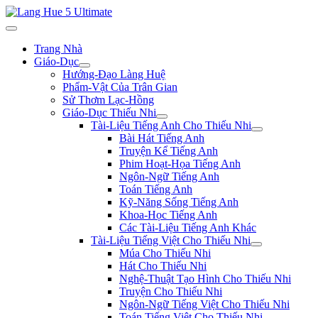
Trang Nhà
Giáo-Dục
Hướng-Đạo Làng Huệ
Phẩm-Vật Của Trân Gian
Sử Thơm Lạc-Hồng
Giáo-Dục Thiếu Nhi
Tài-Liệu Tiếng Anh Cho Thiếu Nhi
Bài Hát Tiếng Anh
Truyện Kể Tiếng Anh
Phim Hoạt-Họa Tiếng Anh
Ngôn-Ngữ Tiếng Anh
Toán Tiếng Anh
Kỹ-Năng Sống Tiếng Anh
Khoa-Học Tiếng Anh
Các Tài-Liệu Tiếng Anh Khác
Tài-Liệu Tiếng Việt Cho Thiếu Nhi
Múa Cho Thiếu Nhi
Hát Cho Thiếu Nhi
Nghệ-Thuật Tạo Hình Cho Thiếu Nhi
Truyện Cho Thiếu Nhi
Ngôn-Ngữ Tiếng Việt Cho Thiếu Nhi
Toán Tiếng Việt Cho Thiếu Nhi