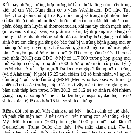
Rất may những trường hợp tương tự hầu như không còn thấy trong
giới trẻ em Việt Nam định cư ở vùng Washington, DC này. Tuy
nhiên, trong dân chúng Hoa Kỳ nói chung và trong một nhóm thiểu
số dân tộc (ethnic minorities) , hoặc một số nhóm đặc biệt như thành
phần đồng tính luyến ái (homosexuals), xài ma túy chích mạch máu
(intravenous drug users) và giới mãi dâm, bệnh giang mai đang có
mòi gia tăng nhanh chóng và do đó các trường hợp giang mai bẩm
sinh ở trẻ em cũng gia tăng do bào thai bị vi trùng bệnh giang mai từ
máu người mẹ truyền qua. Để so sánh, gần 20 triệu ca mới mắc phải
bịnh "truyền qua đường tính dục" (STD) trong năm 2013. Theo số
mới nhất (2013) của CDC, ở Mỹ có 117.000 trường hợp giang mai
mới và bịnh có sẳn, trong đó 57000 trường hợp mới mắc phải. Tỷ lệ
người châu Á rất thấp, người Da Đen cao gấp 7 lần người da trắng
(vd ở Alabama). Người 15-25 tuổi chiếm 1/2 số bịnh nhân, và người
đàn ông "ngủ" với đàn ông (MSM [Men who have sex with men])
chiếm đa số các trường hợp. Có lẽ vì vậy mà số trẻ em giang mai
bẩm sinh thấp hơn trước. Năm 2012, có 312 trẻ sơ sinh ra đời nhiễm
giang mai; đa số người mẹ là da đen hoặc hispanic, đặc biệt trẻ sơ
sinh da đen tỷ lệ cao hơn 15 lần sơ sinh da trắng.
Riêng đối với người Việt chúng ta tại Mỹ, hoàn cảnh có thể khác,
và phải cẩn thận hơn là nếu căn cứ trên những con số thống kê tại
Mỹ. Một khảo cứu (2001) trên gần 1000 phụ nữ mại dâm ở
Guangzhou, Trung Quốc cho thấy 14% mắc giang mai, 7% bị
nhiễm lậu, và kiến thức của họ về khả năng lây lan bịnh "phong