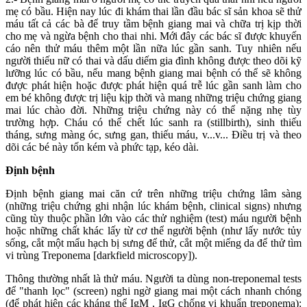
mẹ có bầu. Hiện nay lúc đi khám thai lần đầu bác sĩ sản khoa sẽ thử
máu tất cả các bà để truy tầm bệnh giang mai và chữa trị kịp thời
cho mẹ và ngừa bệnh cho thai nhi. Mới đây các bác sĩ được khuyến
cáo nên thử máu thêm một lần nữa lúc gần sanh. Tuy nhiên nếu
người thiếu nữ có thai và dấu diếm gia đình không được theo dõi kỹ
lưỡng lúc có bầu, nếu mang bệnh giang mai bệnh có thể sẽ không
được phát hiện hoặc được phát hiện quá trễ lúc gần sanh làm cho
em bé không được trị liệu kịp thời và mang những triệu chứng giang
mai lúc chào đời. Những triệu chứng này có thể nặng nhẹ tùy
trường hợp. Cháu có thể chết lúc sanh ra (stillbirth), sinh thiếu
tháng, sưng màng óc, sưng gan, thiếu máu, v...v... Ðiều trị và theo
dõi các bé này tốn kém và phức tạp, kéo dài.
Ðịnh bệnh
Ðịnh bệnh giang mai căn cứ trên những triệu chứng lâm sàng
(những triệu chứng ghi nhận lúc khám bệnh, clinical signs) nhưng
cũng tùy thuộc phần lớn vào các thử nghiệm (test) máu người bệnh
hoặc những chất khác lấy từ cơ thể người bệnh (như lấy nước tủy
sống, cắt một mẩu hạch bị sưng để thử, cắt một miếng da để thử tìm
vi trùng Treponema [darkfield microscopy]).
Thông thường nhất là thử máu. Người ta dùng non-treponemal tests
để "thanh lọc" (screen) nghi ngờ giang mai một cách nhanh chóng
(để phát hiện các kháng thể IgM , IgG chống vi khuẩn treponema):