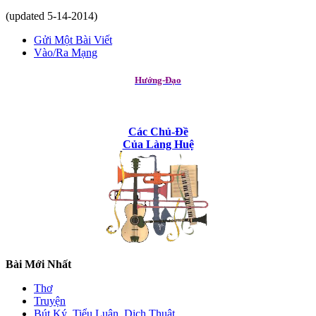
(updated 5-14-2014)
Gửi Một Bài Viết
Vào/Ra Mạng
Hướng-Đạo
Các Chủ-Đề
Của Làng Huệ
Bài Mới Nhất
Thơ
Truyện
Bút Ký, Tiểu Luận, Dịch Thuật