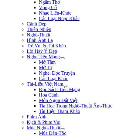
Ngâm Thơ
Vọng Cổ
Nhạc Liên-Khúc
Các Loại Nhạc Khác
Cảnh Đẹp
Thiên-Nhiên
Nghệ-Thuật
Hình-Ảnh Lạ
Trò Vui & Tài Khéo
Lời Hay Ý Đẹp
Nghe Trên Mạng
Mở Tâm
Mở Trí
Nghe, Đọc Truyện
Các Loại Khác
Tài-Liệu Việt Nam
Đọc Sách Trên Mạng
Hoa Cảnh
Món Ngon Đất Việt
Tỉa Hoa Trong Nghệ-Thuật Ẩm-Thực
Tài-Liệu Tham-Khảo
Phim Ảnh
Kịch & Phim Vui
Múa Nghệ-Thuật
Múa Dân-Tộc