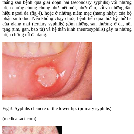
tháng sau bệnh qua giai đoạn hai (secondary syphilis) với những
triệu chứng chung chung như mệt mỏi, nhức đầu, sốt và những dấu
hiệu ngoài da (fig 4), hoặc ở những niêm mạc (màng nhầy) của bộ
phận sinh dục. Nếu không chạy chữa, bệnh tiến qua thời kỳ thứ ba
của giang mai (tertiary syphilis) gồm những san thương ở da, nội
tạng (tim, gan, bao tử) và hệ thần kinh (neurosyphilis) gây ra những
triệu chứng rất đa dạng.
Fig 3: Syphilis chancre of the lower lip. (primary syphilis)
(medical-act.com)