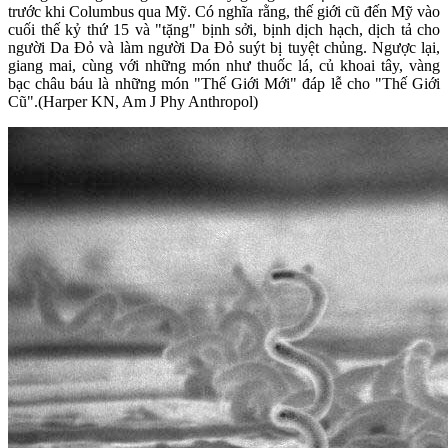
trước khi Columbus qua Mỹ. Có nghĩa rằng, thế giới cũ đến Mỹ vào
cuối thế kỷ thứ 15 và "tặng" bịnh sởi, bịnh dịch hạch, dịch tả cho
người Da Đỏ và làm người Da Đỏ suýt bị tuyệt chủng. Ngược lại,
giang mai, cùng với những món như thuốc lá, củ khoai tây, vàng
bạc châu báu là những món "Thế Giới Mới" đáp lễ cho "Thế Giới
Cũ".(Harper KN, Am J Phy Anthropol)