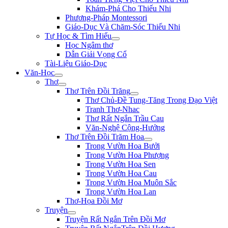
Khám-Phá Cho Thiếu Nhi
Phương-Pháp Montessori
Giáo-Dục Và Chăm-Sóc Thiếu Nhi
Tự Học & Tìm Hiểu
Học Ngâm thơ
Dẫn Giải Vọng Cổ
Tài-Liệu Giáo-Dục
Văn-Học
Thơ
Thơ Trên Đồi Trăng
Thơ Chủ-Đề Tung-Tăng Trong Đạo Việt
Tranh Thơ-Nhac
Thơ Rất Ngắn Trầu Cau
Văn-Nghệ Cộng-Hưởng
Thơ Trên Đồi Trăm Hoa
Trong Vườn Hoa Bưởi
Trong Vườn Hoa Phượng
Trong Vườn Hoa Sen
Trong Vườn Hoa Cau
Trong Vườn Hoa Muôn Sắc
Trong Vườn Hoa Lan
Thơ-Họa Đồi Mơ
Truyện
Truyện Rất Ngắn Trên Đồi Mơ