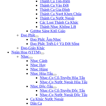
Thánh Ca Tận-Hiến
Thánh Ca Vào Đời
Thánh Ca Gia-Đình
Thánh Ca Ngợi Khen Chúa
Thánh Ca Nước Ngoài
Các Loại Thánh Ca Khác
Thánh Nhạc Không Lời
Gương Sáng Kitô Giáo
Đạo Phật
Đạo Phật: Âm-Nhạc
Đạo Phật: Triết-Lý Và Đời Sống
Đạo-Giáo Khác
Ngàn Hoa (STTM)
Nhạc
Nhạc Cảnh
Nhạc Hay
Nhạc Hùng
Nhạc Hòa-Tấu
Nhạc-Cụ Cổ-Truyền Hòa Tấu
Nhạc-Cụ Nước Ngoài Hòa Tấu
Nhạc Độc-Tấu
Nhạc-Cụ Cổ-Truyền Độc Tấu
Nhạc-Cụ Nước Ngoài Độc Tấu
Ca Khúc Nước Ngoài
Dân Ca