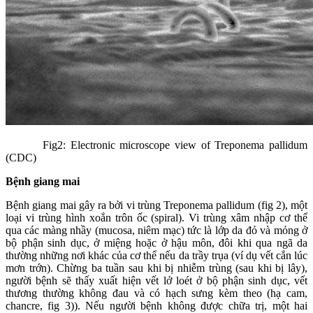
Fig2: Electronic microscope view of Treponema pallidum
(CDC)
Bệnh giang mai
Bệnh giang mai gây ra bởi vi trùng Treponema pallidum (fig 2), một
loại vi trùng hình xoắn trôn ốc (spiral). Vi trùng xâm nhập cơ thể
qua các màng nhầy (mucosa, niêm mạc) tức là lớp da đỏ và mỏng ở
bộ phận sinh dục, ở miệng hoặc ở hậu môn, đôi khi qua ngã da
thường những nơi khác của cơ thể nếu da trầy trụa (ví dụ vết cắn lúc
mơn trớn). Chừng ba tuần sau khi bị nhiễm trùng (sau khi bị lây),
người bệnh sẽ thấy xuất hiện vết lở loét ở bộ phận sinh dục, vết
thương thường không đau và có hạch sưng kèm theo (hạ cam,
chancre, fig 3)). Nếu người bệnh không được chữa trị, một hai