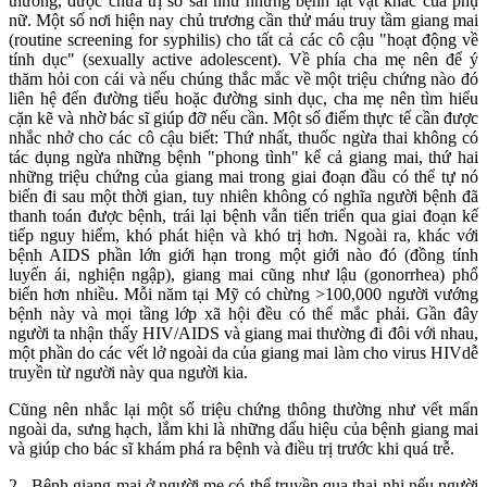
thường, được chữa trị sơ sài như những bệnh lặt vặt khác của phụ
nữ. Một số nơi hiện nay chủ trương cần thử máu truy tầm giang mai
(routine screening for syphilis) cho tất cả các cô cậu "hoạt động về
tính dục" (sexually active adolescent). Về phía cha mẹ nên để ý
thăm hỏi con cái và nếu chúng thắc mắc về một triệu chứng nào đó
liên hệ đến đường tiểu hoặc đường sinh dục, cha mẹ nên tìm hiểu
cặn kẽ và nhờ bác sĩ giúp đỡ nếu cần. Một số điểm thực tế cần được
nhắc nhở cho các cô cậu biết: Thứ nhất, thuốc ngừa thai không có
tác dụng ngừa những bệnh "phong tình" kể cả giang mai, thứ hai
những triệu chứng của giang mai trong giai đoạn đầu có thể tự nó
biến đi sau một thời gian, tuy nhiên không có nghĩa người bệnh đã
thanh toán được bệnh, trái lại bệnh vẫn tiến triển qua giai đoạn kế
tiếp nguy hiểm, khó phát hiện và khó trị hơn. Ngoài ra, khác với
bệnh AIDS phần lớn giới hạn trong một giới nào đó (đồng tính
luyến ái, nghiện ngập), giang mai cũng như lậu (gonorrhea) phổ
biến hơn nhiều. Mỗi năm tại Mỹ có chừng >100,000 người vướng
bệnh này và mọi tầng lớp xã hội đều có thể mắc phải. Gần đây
người ta nhận thấy HIV/AIDS và giang mai thường đi đôi với nhau,
một phần do các vết lở ngoài da của giang mai làm cho virus HIVdễ
truyền từ người này qua người kia.
Cũng nên nhắc lại một số triệu chứng thông thường như vết mẩn
ngoài da, sưng hạch, lắm khi là những dấu hiệu của bệnh giang mai
và giúp cho bác sĩ khám phá ra bệnh và điều trị trước khi quá trễ.
2.- Bệnh giang mai ở người mẹ có thể truyền qua thai nhi nếu người