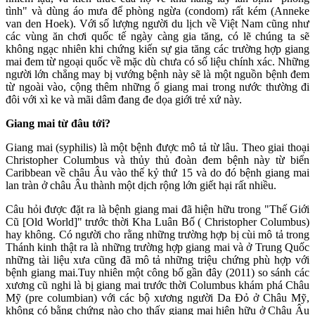
tình" và dùng áo mưa để phòng ngừa (condom) rất kém (Anneke
van den Hoek). Với số lượng người du lịch về Việt Nam cũng như
các vùng ăn chơi quốc tế ngày càng gia tăng, có lẽ chúng ta sẽ
không ngạc nhiên khi chứng kiến sự gia tăng các trường hợp giang
mai đem từ ngoại quốc về mặc dù chưa có số liệu chính xác. Những
người lớn chẳng may bị vướng bệnh này sẽ là một nguồn bệnh đem
từ ngoài vào, cộng thêm những ổ giang mai trong nước thường đi
đôi với xì ke và mãi dâm đang đe dọa giới trẻ xứ này.
Giang mai từ đâu tới?
Giang mai (syphilis) là một bệnh được mô tả từ lâu. Theo giai thoại
Christopher Columbus và thủy thủ đoàn đem bệnh này từ biển
Caribbean về châu Âu vào thế kỷ thứ 15 và do đó bệnh giang mai
lan tràn ở châu Âu thành một dịch rộng lớn giết hại rất nhiều.
Câu hỏi được đặt ra là bệnh giang mai đã hiện hữu trong "Thế Giới
Cũ [Old World]" trước thời Kha Luân Bố ( Christopher Columbus)
hay không. Có người cho rằng những trường hợp bị cùi mô tả trong
Thánh kinh thật ra là những trường hợp giang mai và ở Trung Quốc
những tài liệu xưa cũng đã mô tả những triệu chứng phù hợp với
bệnh giang mai.Tuy nhiên một công bố gần đây (2011) so sánh các
xương cũ nghi là bị giang mai trước thời Columbus khám phá Châu
Mỹ (pre columbian) với các bộ xương người Da Đỏ ở Châu Mỹ,
không có bằng chứng nào cho thấy giang mai hiện hữu ở Châu Âu