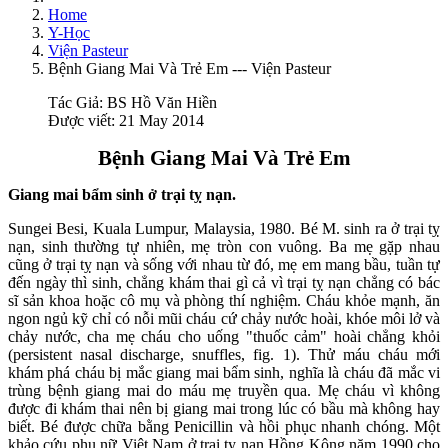
Home
Y-Học
Viện Pasteur
Bệnh Giang Mai Và Trẻ Em --- Viện Pasteur
Tác Giả:
BS Hồ Văn Hiền
Được viết: 21 May 2014
Bệnh Giang Mai Và Trẻ Em
Giang mai bẩm sinh ở trại tỵ nạn.
Sungei Besi, Kuala Lumpur, Malaysia, 1980. Bé M. sinh ra ở trại tỵ
nạn, sinh thường tự nhiên, mẹ tròn con vuông. Ba mẹ gặp nhau
cũng ở trại tỵ nạn và sống với nhau từ đó, mẹ em mang bầu, tuần tự
đến ngày thì sinh, chẳng khám thai gì cả vì trại tỵ nạn chẳng có bác
sĩ sản khoa hoặc cô mụ và phòng thí nghiệm. Cháu khỏe mạnh, ăn
ngon ngủ kỹ chỉ có nỗi mũi cháu cứ chảy nước hoài, khóe môi lở và
chảy nước, cha mẹ cháu cho uống "thuốc cảm" hoài chẳng khỏi
(persistent nasal discharge, snuffles, fig. 1). Thử máu cháu mới
khám phá cháu bị mắc giang mai bẩm sinh, nghĩa là cháu đã mắc vi
trùng bệnh giang mai do máu mẹ truyền qua. Mẹ cháu vì không
được đi khám thai nên bị giang mai trong lúc có bầu mà không hay
biết. Bé được chữa bằng Penicillin và hồi phục nhanh chóng. Một
khảo cứu phụ nữ Việt Nam ở trại tỵ nạn Hồng Kông năm 1990 cho