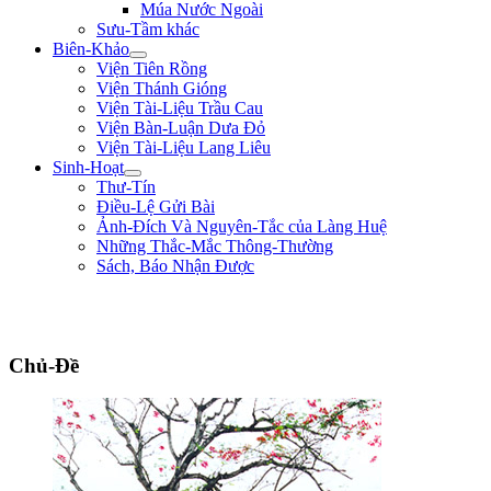
Múa Nước Ngoài
Sưu-Tầm khác
Biên-Khảo
Viện Tiên Rồng
Viện Thánh Gióng
Viện Tài-Liệu Trầu Cau
Viện Bàn-Luận Dưa Đỏ
Viện Tài-Liệu Lang Liêu
Sinh-Hoạt
Thư-Tín
Điều-Lệ Gửi Bài
Ảnh-Đích Và Nguyên-Tắc của Làng Huệ
Những Thắc-Mắc Thông-Thường
Sách, Báo Nhận Được
"Ta thà làm quỷ nước Nam, chứ không thèm làm vương đất Bắc." ** Trần
Bình Trọng **
Chủ-Đề