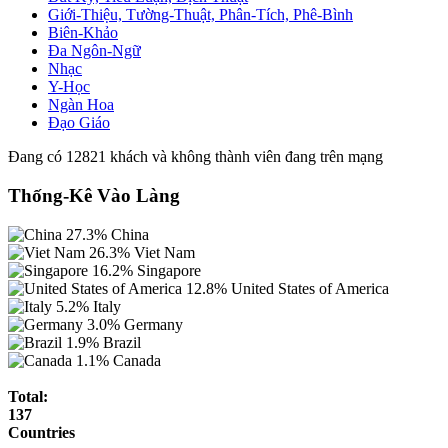
Giới-Thiệu, Tường-Thuật, Phân-Tích, Phê-Bình
Biên-Khảo
Đa Ngôn-Ngữ
Nhạc
Y-Học
Ngàn Hoa
Đạo Giáo
Đang có 12821 khách và không thành viên đang trên mạng
Thống-Kê Vào Làng
27.3%
China
26.3%
Viet Nam
16.2%
Singapore
12.8%
United States of America
5.2%
Italy
3.0%
Germany
1.9%
Brazil
1.1%
Canada
Total:
137
Countries