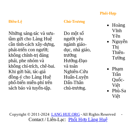
Phối-Hợp
Điều-Lệ
Chủ-Trương
Hoàng
Vĩnh
Những sáng-tác và sưu-
Do một số
Yên
tầm gửi cho Làng Huệ
người yêu
Nguyễn
cần tính-cách xây-dựng,
ngành giáo-
Thị
phát-triển con người;
dục, nhà giáo,
Thiên-
không chính-trị đảng
trưởng
Tường
phái, phe nhóm và
Hướng-Đạo
không chỉ-trích, chê-bai.
và toán
Phạm
Khi gửi bài, tác-giả
Nghiên-Cứu
Trần
đồng-ý cho Làng Huệ
Huấn-Luyện
Quốc-
phổ-biến miễn-phí trên
Dấn-Thân
Việt
sách báo và tuyển-tập.
chủ-trương.
Phù-Sa
Việt
Copyright © 2011-2024
LANG HUE.ORG
- All Rights Reserved -
Contact / Liên-Lạc:
Phối Hợp Làng Huệ