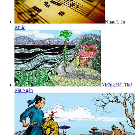
Nhạc Liên
Khúc
Những Bài Thơ
Rất Ngắn