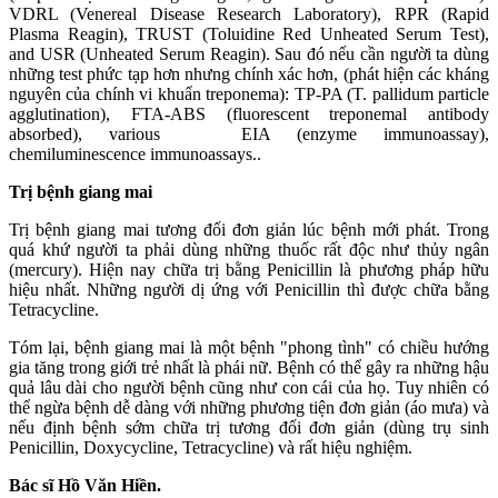
VDRL (Venereal Disease Research Laboratory), RPR (Rapid
Plasma Reagin), TRUST (Toluidine Red Unheated Serum Test),
and USR (Unheated Serum Reagin). Sau đó nếu cần người ta dùng
những test phức tạp hơn nhưng chính xác hơn, (phát hiện các kháng
nguyên của chính vi khuẩn treponema): TP-PA (T. pallidum particle
agglutination), FTA-ABS (fluorescent treponemal antibody
absorbed), various EIA (enzyme immunoassay),
chemiluminescence immunoassays..
Trị bệnh giang mai
Trị bệnh giang mai tương đối đơn giản lúc bệnh mới phát. Trong
quá khứ người ta phải dùng những thuốc rất độc như thủy ngân
(mercury). Hiện nay chữa trị bằng Penicillin là phương pháp hữu
hiệu nhất. Những người dị ứng với Penicillin thì được chữa bằng
Tetracycline.
Tóm lại, bệnh giang mai là một bệnh "phong tình" có chiều hướng
gia tăng trong giới trẻ nhất là phái nữ. Bệnh có thể gây ra những hậu
quả lâu dài cho người bệnh cũng như con cái của họ. Tuy nhiên có
thể ngừa bệnh dễ dàng với những phương tiện đơn giản (áo mưa) và
nếu định bệnh sớm chữa trị tương đối đơn giản (dùng trụ sinh
Penicillin, Doxycycline, Tetracycline) và rất hiệu nghiệm.
Bác sĩ Hồ Văn Hiền.