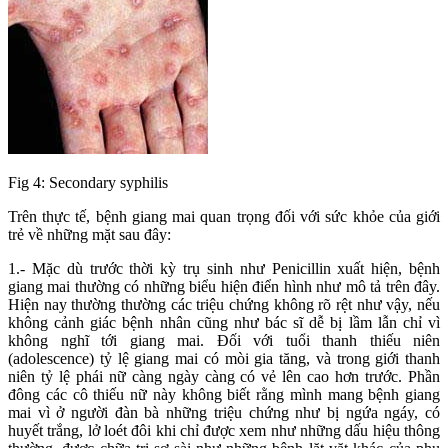
Fig 4: Secondary syphilis
Trên thực tế, bệnh giang mai quan trọng đối với sức khỏe của giới
trẻ về những mặt sau đây:
1.- Mặc dù trước thời kỳ trụ sinh như Penicillin xuất hiện, bệnh
giang mai thường có những biểu hiện điển hình như mô tả trên đây.
Hiện nay thường thường các triệu chứng không rõ rệt như vậy, nếu
không cảnh giác bệnh nhân cũng như bác sĩ dễ bị lầm lẫn chỉ vì
không nghĩ tới giang mai. Ðối với tuổi thanh thiếu niên
(adolescence) tỷ lệ giang mai có mòi gia tăng, và trong giới thanh
niên tỷ lệ phái nữ càng ngày càng có vẻ lên cao hơn trước. Phần
đông các cô thiếu nữ này không biết rằng mình mang bệnh giang
mai vì ở người đàn bà những triệu chứng như bị ngứa ngáy, có
huyết trắng, lở loét đôi khi chỉ được xem như những dấu hiệu thông