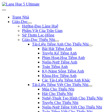
Trang Nhà
Giáo-Dục
Hướng-Đạo Làng Huệ
Phẩm-Vật Của Trân Gian
Sử Thơm Lạc-Hồng
Giáo-Dục Thiếu Nhi
Tài-Liệu Tiếng Anh Cho Thiếu Nhi
Bài Hát Tiếng Anh
Truyện Kể Tiếng Anh
Phim Hoạt-Họa Tiếng Anh
Ngôn-Ngữ Tiếng Anh
Toán Tiếng Anh
Kỹ-Năng Sống Tiếng Anh
Khoa-Học Tiếng Anh
Các Tài-Liệu Tiếng Anh Khác
Tài-Liệu Tiếng Việt Cho Thiếu Nhi
Múa Cho Thiếu Nhi
Hát Cho Thiếu Nhi
Nghệ-Thuật Tạo Hình Cho Thiếu Nhi
Truyện Cho Thiếu Nhi
Ngôn-Ngữ Tiếng Việt Cho Thiếu Nhi
Toán Tiếng Việt Cho Thiếu Nhi