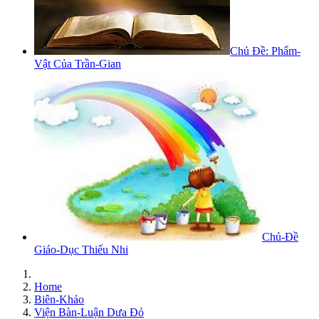
Chủ Đề: Phẩm-
Vật Của Trần-Gian
Chủ-Đề
Giáo-Dục Thiếu Nhi
Home
Biên-Khảo
Viện Bàn-Luận Dưa Đỏ