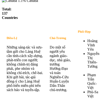
1.1%
Canada
Total:
137
Countries
Phối-Hợp
Điều-Lệ
Chủ-Trương
Hoàng
Vĩnh
Những sáng-tác và sưu-
Do một số
Yên
tầm gửi cho Làng Huệ
người yêu
Nguyễn
cần tính-cách xây-dựng,
ngành giáo-
Thị
phát-triển con người;
dục, nhà giáo,
Thiên-
không chính-trị đảng
trưởng
Tường
phái, phe nhóm và
Hướng-Đạo
không chỉ-trích, chê-bai.
và toán
Phạm
Khi gửi bài, tác-giả
Nghiên-Cứu
Trần
đồng-ý cho Làng Huệ
Huấn-Luyện
Quốc-
phổ-biến miễn-phí trên
Dấn-Thân
Việt
sách báo và tuyển-tập.
chủ-trương.
Phù-Sa
Việt