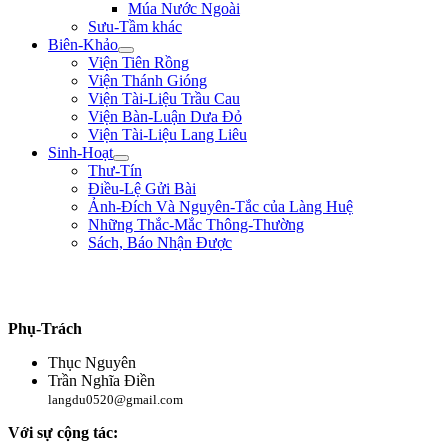
Múa Nước Ngoài
Sưu-Tầm khác
Biên-Khảo
Viện Tiên Rồng
Viện Thánh Gióng
Viện Tài-Liệu Trầu Cau
Viện Bàn-Luận Dưa Đỏ
Viện Tài-Liệu Lang Liêu
Sinh-Hoạt
Thư-Tín
Điều-Lệ Gửi Bài
Ảnh-Đích Và Nguyên-Tắc của Làng Huệ
Những Thắc-Mắc Thông-Thường
Sách, Báo Nhận Được
"Làm trai sinh ở trên đời, nên giúp nạn lớn, lập công to, để tiếng thơm muôn
đời, chứ sao chịu bo bo làm đầy-tớ người!" ** Lê Lợi **
Phụ-Trách
Thục Nguyên
Trần Nghĩa Điền
langdu0520@gmail.com
Với sự cộng tác: