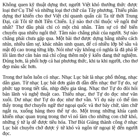
Không quen kỹ thuật dựng thơ, người Việt khó thưởng thức được
loại thơ Cụ Thể và những loại thơ chữ của Tây phương. Thiếu phần
dựng thơ khiến cho thơ Việt chỉ quanh quẩn cái Ta từ thời Trung
Đại, cái Tôi từ thời Tiền Chiến. Lý nào thơ chỉ thuộc về ngôi thứ
nhất? Thơ đâu phải chỉ có một chủ nhân. Tâm sự có thể biến
chuyển qua nhiều ngôi thứ. Tâm nào chẳng phải của người. Sự nào
chẳng phải chưa gặp qua. Một bài thơ được dựng bằng nhiều cách
nhìn, nhiều tâm sự, khác nhân sinh quan, để có nhiều lớp bề sâu và
mật độ cao trong từng lớp. Nói như vậy không có nghĩa là đã phá lề
lối làm thơ căn bản mà chỉ cộng thêm một ý kiến đang thử nghiệm.
Đúng hơn, là phối hợp cả hai phương thức, khi ta khi người, cho thơ
đẹp màu sắc hơn.
Trong thơ luôn luôn có nhạc. Nhạc Lục bát là nhạc phổ thông, nhạc
dân gian. Từ nhạc Lục bát đơn giản đi dần đến nhạc thơ Tự do, sự
phức tạp trong tiết tấu, nhịp điệu gia tăng. Nhạc thơ Tự do đòi hỏi
bản lãnh và nghệ thuật cao. Thiếu nhạc, thơ Tự do đọc như văn
xuôi. Dư nhạc thơ Tự do đọc như thơ vần. Ví dụ này có thể tìm
thấy trong thơ chuyển ngữ thơ ngoại quốc và thơ bảy chữ, tám chữ
ngắt ra, xuống hàng theo thể tự do. Một trong những khía cạnh
khiến nhạc quan trọng trong thơ vì nó làm cho những con chữ khó,
những ý tứ lạ dễ được tiêu hóa. Thơ Bùi Giáng thành công ở nhạc
Lục bát chuyên chở được ý tứ khó và ngôn từ ngoại lệ đến người
đọc.