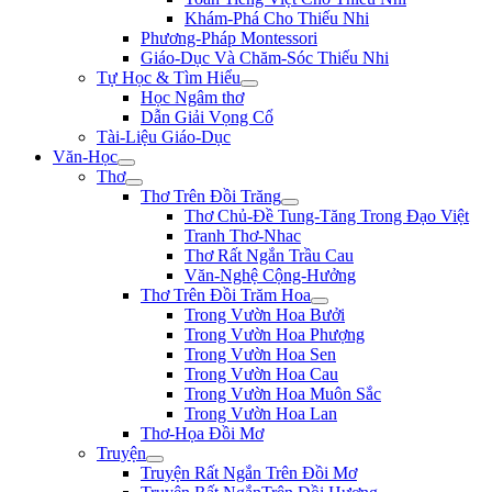
Khám-Phá Cho Thiếu Nhi
Phương-Pháp Montessori
Giáo-Dục Và Chăm-Sóc Thiếu Nhi
Tự Học & Tìm Hiểu
Học Ngâm thơ
Dẫn Giải Vọng Cổ
Tài-Liệu Giáo-Dục
Văn-Học
Thơ
Thơ Trên Đồi Trăng
Thơ Chủ-Đề Tung-Tăng Trong Đạo Việt
Tranh Thơ-Nhac
Thơ Rất Ngắn Trầu Cau
Văn-Nghệ Cộng-Hưởng
Thơ Trên Đồi Trăm Hoa
Trong Vườn Hoa Bưởi
Trong Vườn Hoa Phượng
Trong Vườn Hoa Sen
Trong Vườn Hoa Cau
Trong Vườn Hoa Muôn Sắc
Trong Vườn Hoa Lan
Thơ-Họa Đồi Mơ
Truyện
Truyện Rất Ngắn Trên Đồi Mơ