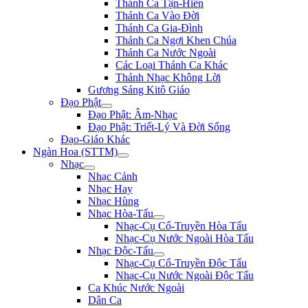
Thánh Ca Tận-Hiến
Thánh Ca Vào Đời
Thánh Ca Gia-Đình
Thánh Ca Ngợi Khen Chúa
Thánh Ca Nước Ngoài
Các Loại Thánh Ca Khác
Thánh Nhạc Không Lời
Gương Sáng Kitô Giáo
Đạo Phật
Đạo Phật: Âm-Nhạc
Đạo Phật: Triết-Lý Và Đời Sống
Đạo-Giáo Khác
Ngàn Hoa (STTM)
Nhạc
Nhạc Cảnh
Nhạc Hay
Nhạc Hùng
Nhạc Hòa-Tấu
Nhạc-Cụ Cổ-Truyền Hòa Tấu
Nhạc-Cụ Nước Ngoài Hòa Tấu
Nhạc Độc-Tấu
Nhạc-Cụ Cổ-Truyền Độc Tấu
Nhạc-Cụ Nước Ngoài Độc Tấu
Ca Khúc Nước Ngoài
Dân Ca