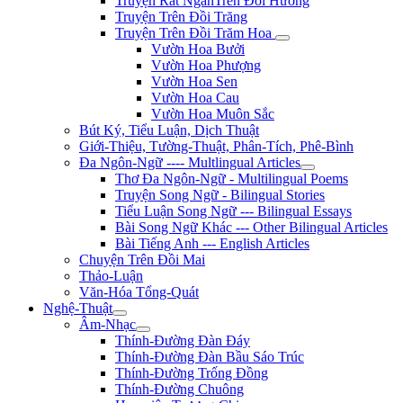
Truyện Rất NgắnTrên Đồi Hương
Truyện Trên Đồi Trăng
Truyện Trên Đồi Trăm Hoa
Vườn Hoa Bưởi
Vườn Hoa Phượng
Vườn Hoa Sen
Vườn Hoa Cau
Vườn Hoa Muôn Sắc
Bút Ký, Tiểu Luận, Dịch Thuật
Giới-Thiệu, Tường-Thuật, Phân-Tích, Phê-Bình
Đa Ngôn-Ngữ ---- Multlingual Articles
Thơ Đa Ngôn-Ngữ - Multilingual Poems
Truyện Song Ngữ - Bilingual Stories
Tiểu Luận Song Ngữ --- Bilingual Essays
Bài Song Ngữ Khác --- Other Bilingual Articles
Bài Tiếng Anh --- English Articles
Chuyện Trên Đồi Mai
Thảo-Luận
Văn-Hóa Tổng-Quát
Nghệ-Thuật
Âm-Nhạc
Thính-Đường Đàn Đáy
Thính-Đường Đàn Bầu Sáo Trúc
Thính-Đường Trống Đồng
Thính-Đường Chuông