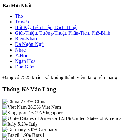
Bài Mới Nhất
Thơ
Truyện
Bút Ký, Tiểu Luận, Dịch Thuật
Giới-Thiệu, Tường-Thuật, Phân-Tích, Phê-Bình
Biên-Khảo
Đa Ngôn-Ngữ
Nhạc
Y-Học
Ngàn Hoa
Đạo Giáo
Đang có 7525 khách và không thành viên đang trên mạng
Thống-Kê Vào Làng
27.3%
China
26.3%
Viet Nam
16.2%
Singapore
12.8%
United States of America
5.2%
Italy
3.0%
Germany
1.9%
Brazil