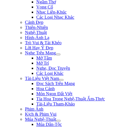
Ngâm Thơ
Vọng Cổ
Nhạc Liên-Khúc
Các Loại Nhạc Khác
Cảnh Đẹp
Thiên-Nhiên
Nghệ-Thuật
Hình-Ảnh Lạ
Trò Vui & Tài Khéo
Lời Hay Ý Đẹp
Nghe Trên Mạng
Mở Tâm
Mở Trí
Nghe, Đọc Truyện
Các Loại Khác
Tài-Liệu Việt Nam
Đọc Sách Trên Mạng
Hoa Cảnh
Món Ngon Đất Việt
Tỉa Hoa Trong Nghệ-Thuật Ẩm-Thực
Tài-Liệu Tham-Khảo
Phim Ảnh
Kịch & Phim Vui
Múa Nghệ-Thuật
Múa Dân-Tộc