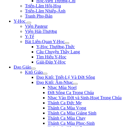
Học-viện Trương-Chi
Triển-Lãm Hội-Họa
Triển-Lãm Nhiếp-Ảnh
Tranh Phụ-Bản
Y-Học
Viện Pasteur
Viện Hải-Thượng
Y-Tế
Bài Liên-Quan Y-Học
Y-Học Thường-Thức
Câu Chuyện Thầy Lang
Tìm Hiểu Y-Hoc
Giải-Đáp Y-Học
Đạo Giáo
Kitô Giáo
Đạo Kitô: Triết-Lý Và Đời Sống
Đạo Kitô: Âm-Nhạc
Nhạc Mùa Noel
Đời Sống Ca Trong Chúa
Nhạc Vào Đời và Sinh-Hoạt Trong Chúa
Thánh Ca Đức Mẹ
Thánh Ca Mùa Vọng
Thánh Ca Mùa Giáng Sinh
Thánh Ca Mùa Chay
Thánh Ca Mùa Phục-Sinh