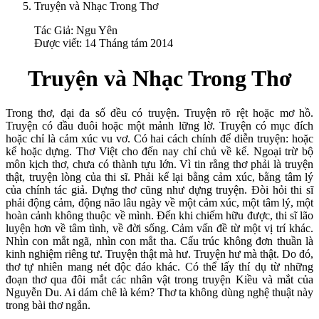
Truyện và Nhạc Trong Thơ
Tác Giả:
Ngu Yên
Được viết: 14 Tháng tám 2014
Truyện và Nhạc Trong Thơ
Trong thơ, đại đa số đều có truyện. Truyện rõ rệt hoặc mơ hồ.
Truyện có đầu đuôi hoặc một mảnh lững lờ. Truyện có mục đích
hoặc chỉ là cảm xúc vu vơ. Có hai cách chính để diễn truyện: hoặc
kể hoặc dựng. Thơ Việt cho đến nay chỉ chủ về kể. Ngoại trừ bộ
môn kịch thơ, chưa có thành tựu lớn. Vì tin rằng thơ phải là truyện
thật, truyện lòng của thi sĩ. Phải kể lại bằng cảm xúc, bằng tâm lý
của chính tác giả. Dựng thơ cũng như dựng truyện. Đòi hỏi thi sĩ
phải động cảm, động não lâu ngày về một cảm xúc, một tâm lý, một
hoàn cảnh không thuộc về mình. Đến khi chiếm hữu được, thi sĩ lão
luyện hơn về tâm tình, về đời sống. Cảm vấn đề từ một vị trí khác.
Nhìn con mắt ngã, nhìn con mắt tha. Cấu trúc không đơn thuần là
kinh nghiệm riêng tư. Truyện thật mà hư. Truyện hư mà thật. Do đó,
thơ tự nhiên mang nét độc đáo khác. Có thể lấy thí dụ từ những
đoạn thơ qua đôi mắt các nhân vật trong truyện Kiều và mắt của
Nguyễn Du. Ai dám chê là kém? Thơ ta không dùng nghệ thuật này
trong bài thơ ngắn.