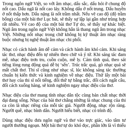
Trong ngôn ngữ Việt, so với âm nhạc, dấu sắc, dấu hỏi ở chung độ
nốt cao. Dấu ngã là nốt cao láy. Không dấu ở nốt trung. Dấu huyền
ở nốt thấp hơn. Dấu nặng là nốt trầm nhất. Nếu vẽ cao độ (độ trầm
bổng) của một bài thơ Lục bát, sẽ thấy sự lập lại gần như trùng hợp
rất nhiều. Vẽ cao độ của một bài thơ Tự do, sẽ thấy sự khác biệt.
Ngũ âm trong ngôn ngữ Việt không hẳn là thang ngũ âm trong nhạc
Việt. Những nốt nhạc trong chữ không bị kỹ thuật âm nhạc ràng
buộc nhưng bị nghệ thuật âm nhạc chi phối.
Nhạc có cách hành âm dễ cảm và cách hành âm khó cảm. Khi sáng
tác thơ, nhạc điệu đến tự nhiên theo chữ và ý tứ. Khi sáng tác đam
mê, nhạc điệu trơn tru, cuồn cuộn, mê ly. Cảm tính quá, theo sát
tiếng lòng rung động quá dễ bị ‘sến’. Trúc trắc quá, gò nhạc quá sẽ
mất chất thơ. Thi sĩ cũng như nhạc sĩ, lúc không sáng tác thường
chuẩn bị kiến thức và kinh nghiệm về nhạc điệu. Thử lấy một bài
thơ hay của thi sĩ nổi tiếng, đổi thứ tự bằng trắc, đổi cách ngắt câu,
đổi cách xuống hàng, sẽ kinh nghiệm ngay nhạc điệu của thơ.
Nhạc điệu của thơ mang tính nhạc dân tộc cùng bản chất nhạc thời
đại đang sống. Nhạc của bài thơ chẳng những là nhạc chung của thi
ca còn là nhạc riêng của mỗi tác giả. Người động, nhạc rộn ràng.
Người quê, nhạc bình dân. Người hiểu biết, nhạc có trình độ.
Dùng nhạc điệu đưa ngôn ngữ và thơ vào trực giác, vào tâm tư
người thưởng ngoạn. Một bài thơ tự do khó đọc, phần lớn là vì thiếu