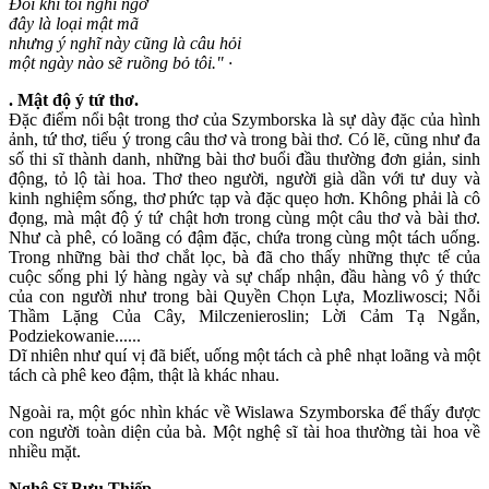
Đôi khi tôi nghi ngờ
đây là loại mật mã
nhưng ý nghĩ này cũng là câu hỏi
một ngày nào sẽ ruồng bỏ tôi." ·
. Mật độ ý tứ thơ.
Đặc điểm nổi bật trong thơ của Szymborska là sự dày đặc của hình
ảnh, tứ thơ, tiểu ý trong câu thơ và trong bài thơ. Có lẽ, cũng như đa
số thi sĩ thành danh, những bài thơ buổi đầu thường đơn giản, sinh
động, tỏ lộ tài hoa. Thơ theo người, người già dần với tư duy và
kinh nghiệm sống, thơ phức tạp và đặc quẹo hơn. Không phải là cô
đọng, mà mật độ ý tứ chật hơn trong cùng một câu thơ và bài thơ.
Như cà phê, có loãng có đậm đặc, chứa trong cùng một tách uống.
Trong những bài thơ chắt lọc, bà đã cho thấy những thực tế của
cuộc sống phi lý hàng ngày và sự chấp nhận, đầu hàng vô ý thức
của con người như trong bài Quyền Chọn Lựa, Mozliwosci; Nỗi
Thầm Lặng Của Cây, Milczenieroslin; Lời Cảm Tạ Ngắn,
Podziekowanie......
Dĩ nhiên như quí vị đã biết, uống một tách cà phê nhạt loãng và một
tách cà phê keo đậm, thật là khác nhau.
Ngoài ra, một góc nhìn khác về Wislawa Szymborska để thấy được
con người toàn diện của bà. Một nghệ sĩ tài hoa thường tài hoa về
nhiều mặt.
Nghệ Sĩ Bưu Thiếp.