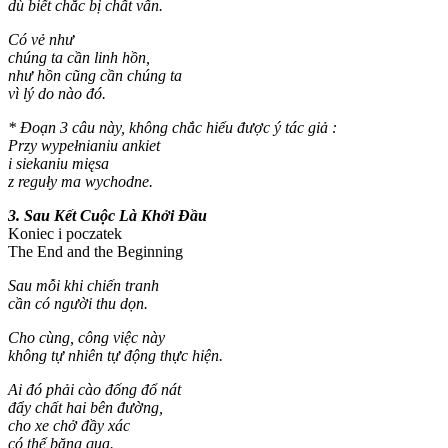
dù biết chắc bị chất vấn.
Có vẻ như
chúng ta cần linh hồn,
như hồn cũng cần chúng ta
vì lý do nào đó.
* Đoạn 3 câu này, không chắc hiểu được ý tác giả :
Przy wypełnianiu ankiet
i siekaniu mięsa
z reguły ma wychodne.
3. Sau Kết Cuộc Là Khởi Đầu
Koniec i poczatek
The End and the Beginning
Sau mỗi khi chiến tranh
cần có người thu dọn.
Cho cùng, công việc này
không tự nhiên tự động thực hiện.
Ai đó phải cào đống đổ nát
đẩy chất hai bên đường,
cho xe chở đầy xác
có thể băng qua.