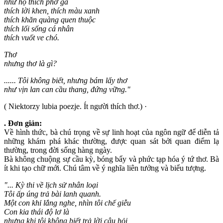
như họ thích phở gà
thích lời khen, thích màu xanh
thích khăn quàng quen thuộc
thích lối sống cá nhân
thích vuốt ve chó.
Thơ
nhưng thơ là gì?
...... Tôi không biết, nhưng bám lấy thơ
như vịn lan can cầu thang, đứng vững."
( Niektorzy lubia poezje. Ít người thích thơ.) ·
. Đơn giản:
Về hình thức, bà chú trọng về sự linh hoạt của ngôn ngữ để diễn tả
những khám phá khác thường, được quan sát bởi quan điểm lạ
thường, trong đời sống hàng ngày.
Bà không chuộng sự cầu kỳ, bóng bẩy và phức tạp hóa ý tứ thơ. Bà
ít khi tạo chữ mới. Chú tâm về ý nghĩa liên tưởng và biểu tượng.
"... Kỳ thi về lịch sử nhân loại
Tôi ấp úng trả bài lanh quanh.
Một con khỉ lắng nghe, nhìn tôi chế giễu
Con kia thái độ lơ là
nhưng khi tôi không biết trả lời câu hỏi