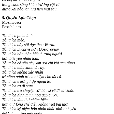
trong cuộc sống khẩn trương vội vã
đừng khi nào lần lựa hẹn mai sau.
5. Quyền Lựa Chọn
Mozliwosci
Possibilities
Tôi thích phim ảnh.
Tôi thích mèo.
Tôi thích dãy sồi dọc theo Warta.
Tôi thích Dickens hơn Dostoyevsky.
Tôi thích bản thân biết thương người
hơn biết yêu nhân loại.
Tôi thích có sẵn cây kim sợi chỉ khi cần dùng.
Tôi thích màu xanh lá cây.
Tôi thích không xác nhận
trí năng gánh trách nhiệm cho tất cả.
Tôi thích trường hợp ngoại lệ.
Tôi thích ra đi sớm.
Tôi thích trò chuyện với bác sĩ về đề tài khác
Tôi thích hình minh họa đẹp cũ kỹ.
Tôi thích làm thơ châm biếm
hơn giữ lòng chế diễu không viết bài thơ.
Tôi thích kỷ niệm hôn nhân nhắc nhớ tình yêu
được ăn mừng mỗi ngày.