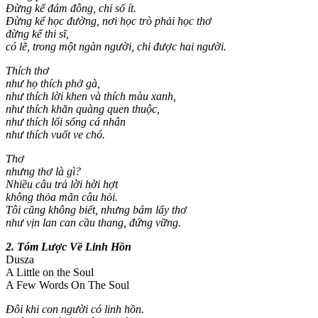
Đừng kể đám đông, chỉ số ít.
Đừng kể học đường, nơi học trò phải học thơ
đừng kể thi sĩ,
có lẽ, trong một ngàn người, chỉ được hai người.
Thích thơ
như họ thích phở gà,
như thích lời khen và thích màu xanh,
như thích khăn quàng quen thuộc,
như thích lối sống cá nhân
như thích vuốt ve chó.
Thơ
nhưng thơ là gì?
Nhiều câu trả lời hời hợt
không thỏa mãn câu hỏi.
Tôi cũng không biết, nhưng bám lấy thơ
như vịn lan can cầu thang, đứng vững.
2. Tóm Lược Về Linh Hồn
Dusza
A Little on the Soul
A Few Words On The Soul
Đôi khi con người có linh hồn.