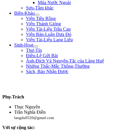
Múa Nước Ngoài
Sưu-Tầm khác
Biên-Khảo
Viện Tiên Rồng
Viện Thánh Gióng
Viện Tài-Liệu Trầu Cau
Viện Bàn-Luận Dưa Đỏ
Viện Tài-Liệu Lang Liêu
Sinh-Hoạt
Thư-Tín
Điều-Lệ Gửi Bài
Ảnh-Đích Và Nguyên-Tắc của Làng Huệ
Những Thắc-Mắc Thông-Thường
Sách, Báo Nhận Được
"Sống không phải là ký-sinh trùng của thế-gian, sống để mưu-đồ một công-
cuộc hữu-ích gì cho đồng-bào, tổ-quốc." ** Phan Chu Trinh **
Phụ-Trách
Thục Nguyên
Trần Nghĩa Điền
langdu0520@gmail.com
Với sự cộng tác: