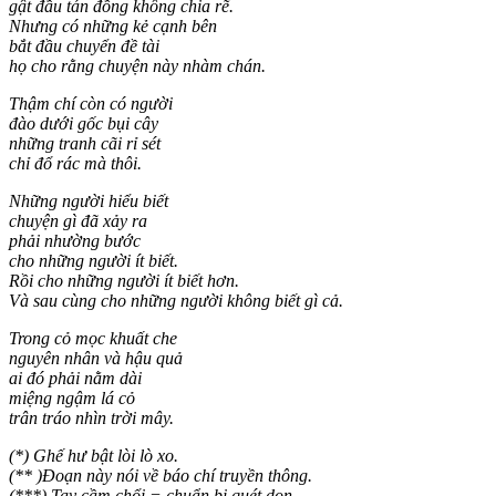
gật đầu tán đồng không chia rẽ.
Nhưng có những kẻ cạnh bên
bắt đầu chuyển đề tài
họ cho rằng chuyện này nhàm chán.
Thậm chí còn có người
đào dưới gốc bụi cây
những tranh cãi rỉ sét
chỉ đổ rác mà thôi.
Những người hiểu biết
chuyện gì đã xảy ra
phải nhường bước
cho những người ít biết.
Rồi cho những người ít biết hơn.
Và sau cùng cho những người không biết gì cả.
Trong cỏ mọc khuất che
nguyên nhân và hậu quả
ai đó phải nằm dài
miệng ngậm lá cỏ
trân tráo nhìn trời mây.
(*) Ghế hư bật lòi lò xo.
(** )Đoạn này nói về báo chí truyền thông.
(***) Tay cầm chổi = chuẩn bị quét dọn