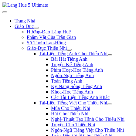
Trang Nhà
Giáo-Dục
Hướng-Đạo Làng Huệ
Phẩm-Vật Của Trân Gian
Sử Thơm Lạc-Hồng
Giáo-Dục Thiếu Nhi
Tài-Liệu Tiếng Anh Cho Thiếu Nhi
Bài Hát Tiếng Anh
Truyện Kể Tiếng Anh
Phim Hoạt-Họa Tiếng Anh
Ngôn-Ngữ Tiếng Anh
Toán Tiếng Anh
Kỹ-Năng Sống Tiếng Anh
Khoa-Học Tiếng Anh
Các Tài-Liệu Tiếng Anh Khác
Tài-Liệu Tiếng Việt Cho Thiếu Nhi
Múa Cho Thiếu Nhi
Hát Cho Thiếu Nhi
Nghệ-Thuật Tạo Hình Cho Thiếu Nhi
Truyện Cho Thiếu Nhi
Ngôn-Ngữ Tiếng Việt Cho Thiếu Nhi
Toán Tiếng Việt Cho Thiếu Nhi