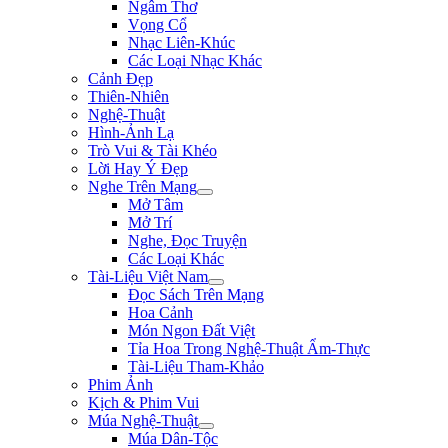
Ngâm Thơ
Vọng Cổ
Nhạc Liên-Khúc
Các Loại Nhạc Khác
Cảnh Đẹp
Thiên-Nhiên
Nghệ-Thuật
Hình-Ảnh Lạ
Trò Vui & Tài Khéo
Lời Hay Ý Đẹp
Nghe Trên Mạng
Mở Tâm
Mở Trí
Nghe, Đọc Truyện
Các Loại Khác
Tài-Liệu Việt Nam
Đọc Sách Trên Mạng
Hoa Cảnh
Món Ngon Đất Việt
Tỉa Hoa Trong Nghệ-Thuật Ẩm-Thực
Tài-Liệu Tham-Khảo
Phim Ảnh
Kịch & Phim Vui
Múa Nghệ-Thuật
Múa Dân-Tộc