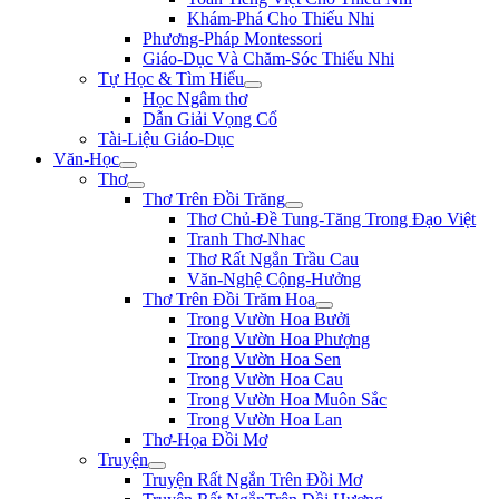
Khám-Phá Cho Thiếu Nhi
Phương-Pháp Montessori
Giáo-Dục Và Chăm-Sóc Thiếu Nhi
Tự Học & Tìm Hiểu
Học Ngâm thơ
Dẫn Giải Vọng Cổ
Tài-Liệu Giáo-Dục
Văn-Học
Thơ
Thơ Trên Đồi Trăng
Thơ Chủ-Đề Tung-Tăng Trong Đạo Việt
Tranh Thơ-Nhac
Thơ Rất Ngắn Trầu Cau
Văn-Nghệ Cộng-Hưởng
Thơ Trên Đồi Trăm Hoa
Trong Vườn Hoa Bưởi
Trong Vườn Hoa Phượng
Trong Vườn Hoa Sen
Trong Vườn Hoa Cau
Trong Vườn Hoa Muôn Sắc
Trong Vườn Hoa Lan
Thơ-Họa Đồi Mơ
Truyện
Truyện Rất Ngắn Trên Đồi Mơ