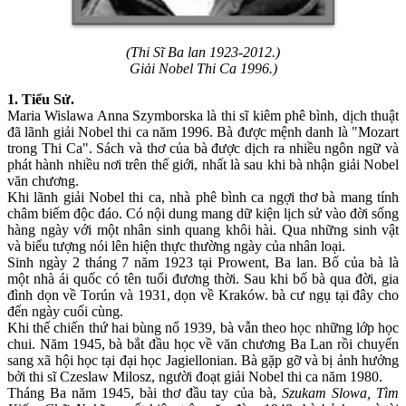
(Thi Sĩ Ba lan 1923-2012.)
Giải Nobel Thi Ca 1996.)
1. Tiểu Sử.
Maria Wislawa Anna Szymborska là thi sĩ kiêm phê bình, dịch thuật
đã lãnh giải Nobel thi ca năm 1996. Bà được mệnh danh là "Mozart
trong Thi Ca". Sách và thơ của bà được dịch ra nhiều ngôn ngữ và
phát hành nhiều nơi trên thế giới, nhất là sau khi bà nhận giải Nobel
văn chương.
Khi lãnh giải Nobel thi ca, nhà phê bình ca ngợi thơ bà mang tính
châm biếm độc đáo. Có nội dung mang dữ kiện lịch sử vào đời sống
hàng ngày với một nhân sinh quang khôi hài. Qua những sinh vật
và biểu tượng nói lên hiện thực thường ngày của nhân loại.
Sinh ngày 2 tháng 7 năm 1923 tại Prowent, Ba lan. Bố của bà là
một nhà ái quốc có tên tuổi đương thời. Sau khi bố bà qua đời, gia
đình dọn về Torún và 1931, dọn về Kraków. bà cư ngụ tại đây cho
đến ngày cuối cùng.
Khi thế chiến thứ hai bùng nổ 1939, bà vẫn theo học những lớp học
chui. Năm 1945, bà bắt đầu học về văn chương Ba Lan rồi chuyển
sang xã hội học tại đại học Jagiellonian. Bà gặp gỡ và bị ảnh hưởng
bởi thi sĩ Czeslaw Milosz, người đoạt giải Nobel thi ca năm 1980.
Tháng Ba năm 1945, bài thơ đầu tay của bà,
Szukam Slowa, Tìm