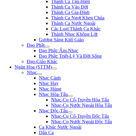
Thánh Ca Tận-Hiến
Thánh Ca Vào Đời
Thánh Ca Gia-Đình
Thánh Ca Ngợi Khen Chúa
Thánh Ca Nước Ngoài
Các Loại Thánh Ca Khác
Thánh Nhạc Không Lời
Gương Sáng Kitô Giáo
Đạo Phật
Đạo Phật: Âm-Nhạc
Đạo Phật: Triết-Lý Và Đời Sống
Đạo-Giáo Khác
Ngàn Hoa (STTM)
Nhạc
Nhạc Cảnh
Nhạc Hay
Nhạc Hùng
Nhạc Hòa-Tấu
Nhạc-Cụ Cổ-Truyền Hòa Tấu
Nhạc-Cụ Nước Ngoài Hòa Tấu
Nhạc Độc-Tấu
Nhạc-Cụ Cổ-Truyền Độc Tấu
Nhạc-Cụ Nước Ngoài Độc Tấu
Ca Khúc Nước Ngoài
Dân Ca