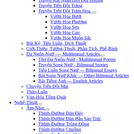
Truyện Rất NgắnTrên Đồi Hương
Truyện Trên Đồi Trăng
Truyện Trên Đồi Trăm Hoa
Vườn Hoa Bưởi
Vườn Hoa Phượng
Vườn Hoa Sen
Vườn Hoa Cau
Vườn Hoa Muôn Sắc
Bút Ký, Tiểu Luận, Dịch Thuật
Giới-Thiệu, Tường-Thuật, Phân-Tích, Phê-Bình
Đa Ngôn-Ngữ ---- Multlingual Articles
Thơ Đa Ngôn-Ngữ - Multilingual Poems
Truyện Song Ngữ - Bilingual Stories
Tiểu Luận Song Ngữ --- Bilingual Essays
Bài Song Ngữ Khác --- Other Bilingual Articles
Bài Tiếng Anh --- English Articles
Chuyện Trên Đồi Mai
Thảo-Luận
Văn-Hóa Tổng-Quát
Nghệ-Thuật
Âm-Nhạc
Thính-Đường Đàn Đáy
Thính-Đường Đàn Bầu Sáo Trúc
Thính-Đường Trống Đồng
Thính-Đường Chuông