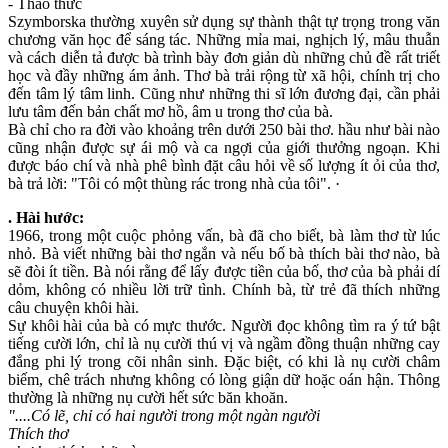
- Thao thức
Szymborska thường xuyên sử dụng sự thành thật tự trọng trong văn
chương văn học để sáng tác. Những mỉa mai, nghịch lý, mâu thuẫn
và cách diễn tả được bà trình bày đơn giản dù những chủ đề rất triết
học và đầy những ám ảnh. Thơ bà trải rộng từ xã hội, chính trị cho
đến tâm lý tâm linh. Cũng như những thi sĩ lớn đương đại, cần phải
lưu tâm đến bản chất mơ hồ, âm u trong thơ của bà.
Bà chỉ cho ra đời vào khoảng trên dưới 250 bài thơ. hầu như bài nào
cũng nhận được sự ái mộ và ca ngợi của giới thưởng ngoạn. Khi
được báo chí và nhà phê bình đặt câu hỏi về số lượng ít ỏi của thơ,
bà trả lời: "Tôi có một thùng rác trong nhà của tôi". ·
. Hài hước:
1966, trong một cuộc phỏng vấn, bà đã cho biết, bà làm thơ từ lúc
nhỏ. Bà viết những bài thơ ngắn và nếu bố bà thích bài thơ nào, bà
sẽ đòi ít tiền. Bà nói rằng để lấy được tiền của bố, thơ của bà phải dí
dỏm, không có nhiều lời trữ tình. Chính bà, từ trẻ đã thích những
câu chuyện khôi hài.
Sự khôi hài của bà có mực thước. Người đọc không tìm ra ý tứ bật
tiếng cười lớn, chỉ là nụ cười thú vị và ngầm đồng thuận những cay
đắng phi lý trong cõi nhân sinh. Đặc biệt, có khi là nụ cười châm
biếm, chê trách nhưng không có lòng giận dữ hoặc oán hận. Thông
thường là những nụ cười hết sức băn khoăn.
"....Có lẽ, chỉ có hai người trong một ngàn người
Thích thơ