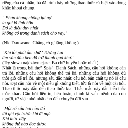
riêng của cá nhân, bà đã trình bày những thao thức cá biệt vào dòng
khắc khoải chung.
" Phản kháng chống lại nợ
ta gọi là linh hồn
Đó là điều duy nhất
không có trong danh sách cho vay."
(Nic Darowane. Chẳng có gì tặng không.)
"Khi tôi phát âm chữ ' Tương Lai '
âm vần đầu tiên đã trở thành quá khứ."
(Try slowa najdziwniejsze. Ba chữ huyền hoặc nhất.)
Nhất là trong bài thơ" Spis", Danh Sách, những câu hỏi không cần
trả lời, những câu hỏi không thể trả lời, những câu hỏi không đủ
thời giờ để trả lời, nhưng sâu đắc nhất: câu hỏi bản chất tự nó là câu
hỏi. Đặt câu hỏi về một điều gì không biết, tức là hỏi về một cái hỏi.
Thao thức này dẫn đến thao thức kia. Thắc mắc này dẫn tiến thắc
mắc khác. Câu hỏi liên tu, liên hoàn, chính là vấn mệnh của con
người, từ việc nhỏ nhặt cho đến chuyện đời sau.
"Một số câu hỏi nào đó
tôi ghi vội trước khi đi ngủ
Khi thức dậy
không thể nào đọc được