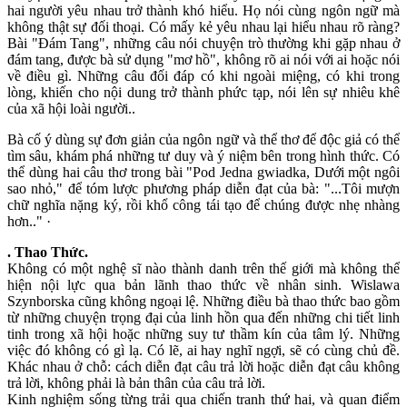
hai người yêu nhau trở thành khó hiểu. Họ nói cùng ngôn ngữ mà
không thật sự đối thoại. Có mấy kẻ yêu nhau lại hiểu nhau rõ ràng?
Bài "Đám Tang", những câu nói chuyện trò thường khi gặp nhau ở
đám tang, được bà sử dụng "mơ hồ", không rõ ai nói với ai hoặc nói
về điều gì. Những câu đối đáp có khi ngoài miệng, có khi trong
lòng, khiến cho nội dung trở thành phức tạp, nói lên sự nhiêu khê
của xã hội loài người..
Bà cố ý dùng sự đơn giản của ngôn ngữ và thể thơ để độc giả có thể
tìm sâu, khám phá những tư duy và ý niệm bên trong hình thức. Có
thể dùng hai câu thơ trong bài "Pod Jedna gwiadka, Dưới một ngôi
sao nhỏ," để tóm lược phương pháp diễn đạt của bà: "...Tôi mượn
chữ nghĩa nặng ký, rồi khổ công tái tạo để chúng được nhẹ nhàng
hơn.." ·
. Thao Thức.
Không có một nghệ sĩ nào thành danh trên thế giới mà không thể
hiện nội lực qua bản lãnh thao thức về nhân sinh. Wislawa
Szynborska cũng không ngoại lệ. Những điều bà thao thức bao gồm
từ những chuyện trọng đại của linh hồn qua đến những chi tiết linh
tinh trong xã hội hoặc những suy tư thầm kín của tâm lý. Những
việc đó không có gì lạ. Có lẽ, ai hay nghĩ ngợi, sẽ có cùng chủ đề.
Khác nhau ở chỗ: cách diễn đạt câu trả lời hoặc diễn đạt câu không
trả lời, không phải là bản thân của câu trả lời.
Kinh nghiệm sống từng trải qua chiến tranh thứ hai, và quan điểm