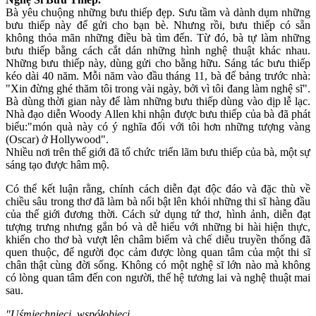
Bà yêu chuộng những bưu thiếp đẹp. Sưu tầm và dành dụm những
bưu thiếp này để gửi cho bạn bè. Nhưng rồi, bưu thiếp có sẵn
không thỏa mãn những điều bà tìm đến. Từ đó, bà tự làm những
bưu thiếp bằng cách cắt dán những hình nghệ thuật khác nhau.
Những bưu thiếp này, dùng gửi cho bằng hữu. Sáng tác bưu thiếp
kéo dài 40 năm. Mỗi năm vào đầu tháng 11, bà để bảng trước nhà:
"Xin đừng ghé thăm tôi trong vài ngày, bởi vì tôi đang làm nghệ sĩ".
Bà dùng thời gian này để làm những bưu thiếp dùng vào dịp lễ lạc.
Nhà đạo diễn Woody Allen khi nhận được bưu thiếp của bà đã phát
biểu:"món quà này có ý nghĩa đối với tôi hơn những tượng vàng
(Oscar) ở Hollywood".
Nhiều nơi trên thế giới đã tổ chức triển lãm bưu thiếp của bà, một sự
sáng tạo được hâm mộ.
Có thể kết luận rằng, chính cách diễn đạt độc đáo và đặc thù về
chiều sâu trong thơ đã làm bà nổi bật lên khỏi những thi sĩ hàng đầu
của thế giới đương thời. Cách sử dụng tứ thơ, hình ảnh, diễn đạt
tượng trưng nhưng gắn bó và dễ hiểu với những bi hài hiện thực,
khiến cho thơ bà vượt lên châm biếm và chế diễu truyền thống đã
quen thuộc, để người đọc cảm được lòng quan tâm của một thi sĩ
chân thật cùng đời sống. Không có một nghệ sĩ lớn nào mà không
có lòng quan tâm đến con người, thế hệ tương lai và nghệ thuật mai
sau.
"Uśmiechnięci, współobjęci