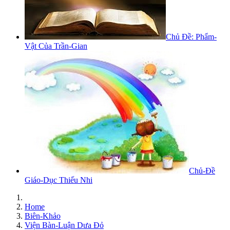
Chủ Đề: Phẩm-
Vật Của Trần-Gian
Chủ-Đề
Giáo-Dục Thiếu Nhi
Home
Biên-Khảo
Viện Bàn-Luận Dưa Đỏ