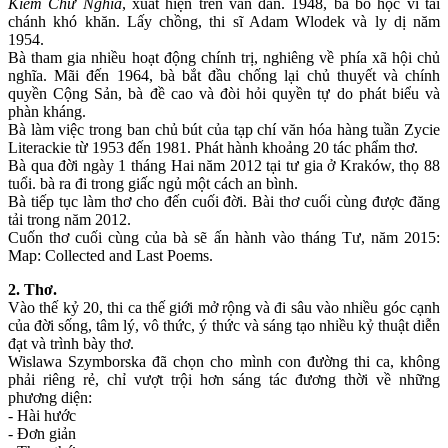
Kiếm Chữ Nghĩa
, xuất hiện trên văn đàn. 1948, bà bỏ học vì tài
chánh khó khăn. Lấy chồng, thi sĩ Adam Wlodek và ly dị năm
1954.
Bà tham gia nhiều hoạt động chính trị, nghiêng về phía xã hội chủ
nghĩa. Mãi đến 1964, bà bắt đầu chống lại chủ thuyết và chính
quyền Cộng Sản, bà đề cao và đòi hỏi quyền tự do phát biểu và
phàn kháng.
Bà làm việc trong ban chủ bút của tạp chí văn hóa hàng tuần Zycie
Literackie từ 1953 đến 1981. Phát hành khoảng 20 tác phẩm thơ.
Bà qua đời ngày 1 tháng Hai năm 2012 tại tư gia ở Kraków, thọ 88
tuổi. bà ra đi trong giấc ngủ một cách an bình.
Bà tiếp tục làm thơ cho đến cuối đời. Bài thơ cuối cùng được đăng
tải trong năm 2012.
Cuốn thơ cuối cùng của bà sẽ ấn hành vào tháng Tư, năm 2015:
Map: Collected and Last Poems.
2. Thơ.
Vào thế kỷ 20, thi ca thế giới mở rộng và đi sâu vào nhiều góc cạnh
của đời sống, tâm lý, vô thức, ý thức và sáng tạo nhiều kỷ thuật diễn
đạt và trình bày thơ.
Wislawa Szymborska đã chọn cho mình con đường thi ca, không
phải riêng rẻ, chỉ vượt trội hơn sáng tác đương thời về những
phương diện:
- Hài hước
- Đơn giản