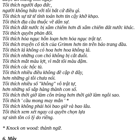
Tôi thích người đạo đức,
người không hứa với tôi bất cứ điều gì.
Tôi thích sự tử tế tính toán hơn tin cậy khờ khạo.
Tôi thích địa cầu thuộc về dân sự.
Tôi thích đất nước bị xâm chiếm hơn đi xâm chiếm đất nước khác.
Tôi thích quyền phản đối.
Tôi thích hỏa ngục hỗn loạn hơn hỏa ngục trật tự.
Tôi thích truyện cổ tích của Grimm hơn tin trên báo trang đầu.
Tôi thích lá không có hoa hơn hoa không lá.
Tôi thích những con chó không bị cắt đuôi.
Tôi thích mắt màu lợt, vì mắt tôi màu đậm.
Tôi thích các hộc tủ.
Tôi thích nhiều điều không đề cập ở đây,
hơn những gì tôi chưa nói.
Tôi thích nhiều số "không" vô trật tự,
hơn những số sắp hàng thành con số.
Tôi thích thời giờ làm côn trùng hơn thời giờ làm ngôi sao.
Tôi thích ' cầu mong may mắn ' *
Tôi thích không phải hỏi bao giờ và bao lâu.
Tôi thích xem xét ngay cả quyền chọn lựa
sự sinh tồn có lý do riêng.
* Knock on wood: thành ngữ.
6. Mây