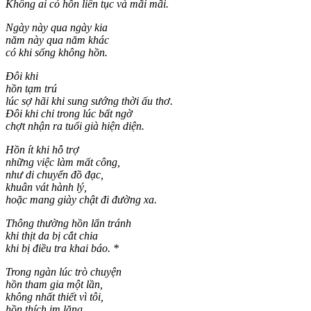
Không ai có hồn liên tục và mãi mãi.
Ngày này qua ngày kia
năm này qua năm khác
có khi sống không hồn.
Đôi khi
hồn tạm trú
lúc sợ hãi khi sung sướng thời ấu thơ.
Đôi khi chỉ trong lúc bất ngờ
chợt nhận ra tuổi già hiện diện.
Hồn ít khi hỗ trợ
những việc làm mất công,
như di chuyển đồ đạc,
khuân vát hành lý,
hoặc mang giày chật đi đường xa.
Thông thường hồn lẩn tránh
khi thịt da bị cắt chia
khi bị điều tra khai báo. *
Trong ngàn lúc trò chuyện
hồn tham gia một lần,
không nhất thiết vì tôi,
hồn thích im lặng.