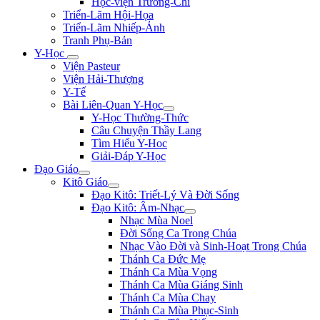
Học-viện Trương-Chi
Triển-Lãm Hội-Họa
Triển-Lãm Nhiếp-Ảnh
Tranh Phụ-Bản
Y-Học
Viện Pasteur
Viện Hải-Thượng
Y-Tế
Bài Liên-Quan Y-Học
Y-Học Thường-Thức
Câu Chuyện Thầy Lang
Tìm Hiểu Y-Hoc
Giải-Đáp Y-Học
Đạo Giáo
Kitô Giáo
Đạo Kitô: Triết-Lý Và Đời Sống
Đạo Kitô: Âm-Nhạc
Nhạc Mùa Noel
Đời Sống Ca Trong Chúa
Nhạc Vào Đời và Sinh-Hoạt Trong Chúa
Thánh Ca Đức Mẹ
Thánh Ca Mùa Vọng
Thánh Ca Mùa Giáng Sinh
Thánh Ca Mùa Chay
Thánh Ca Mùa Phục-Sinh