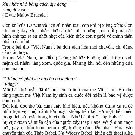
khỉ nhắc nhở bằng cách dịu dàng
rung dây xích. "
( Dwie Malpy Bruegla.)
Con khỉ của Darwin và lịch sử nhân loại; con khỉ bị xiềng xích; Con
khỉ rung dây xích nhắc nhở câu trả lời ; những móc nối giữa các
hình ảnh tạo ra sự nhột nhạt của kiến thức con người về chính thân
phận của mình.
Trong bài thơ "Việt Nam", bà đơn giản hóa mọi chuyện, chỉ dùng
câu đối thoại.
Bà mẹ Việt Nam, hỏi điều gì cũng trả lời: Không biết. Kể cả sinh
mệnh cá nhân, làng xóm, quốc gia. Nhưng khi hỏi đến những đứa
con của mẹ:
"Chúng có phải là con của bà không?"
"Vâng."
Một bài thơ ngắn đã đủ nói lên cá tính của mẹ Việt nam. Bà cho
rằng người mẹ Việt Nam hy sinh cả cuộc đời miễn là bảo vệ được
con mình.
Đôi khi, đọc thơ bà, cảm thấy khó hiểu, nếu không đứng xa ra để
nhìn trọn vẹn một cảnh lớn hoặc không liên kết với một diễn biến
trong lịch sử hoặc trong huyền tích. Như bài thơ "Tháp Babel".
Sự cực đoan và thiển cận của người xây tháp Babel với ý định chọc
trời, gây ra hỗn loạn ngôn ngữ, không còn hiểu nhau. Đưa vào
chuyện tình của Tháp Babel, Na Wieezy Babel, khiến đối thoại giữa