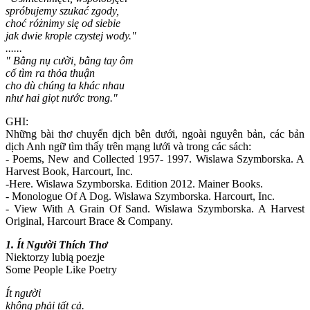
spróbujemy szukać zgody,
choć różnimy się od siebie
jak dwie krople czystej wody."
......
" Bằng nụ cười, bằng tay ôm
cố tìm ra thỏa thuận
cho dù chúng ta khác nhau
như hai giọt nước trong."
GHI:
Những bài thơ chuyển dịch bên dưới, ngoài nguyên bản, các bản
dịch Anh ngữ tìm thấy trên mạng lưới và trong các sách:
- Poems, New and Collected 1957- 1997. Wislawa Szymborska. A
Harvest Book, Harcourt, Inc.
-Here. Wislawa Szymborska. Edition 2012. Mainer Books.
- Monologue Of A Dog. Wislawa Szymborska. Harcourt, Inc.
- View With A Grain Of Sand. Wislawa Szymborska. A Harvest
Original, Harcourt Brace & Company.
1. Ít Người Thích Thơ
Niektorzy lubią poezje
Some People Like Poetry
Ít người
không phải tất cả.